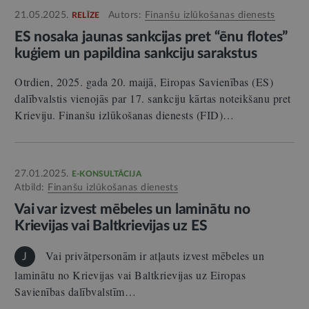
21.05.2025.
Autors:
Finanšu izlūkošanas dienests
RELĪZE
ES nosaka jaunas sankcijas pret “ēnu flotes”
kuģiem un papildina sankciju sarakstus
Otrdien, 2025. gada 20. maijā, Eiropas Savienības (ES)
dalībvalstis vienojās par 17. sankciju kārtas noteikšanu pret
Krieviju. Finanšu izlūkošanas dienests (FID)…
27.01.2025.
E-KONSULTĀCIJA
Atbild:
Finanšu izlūkošanas dienests
Vai var izvest mēbeles un laminātu no
Krievijas vai Baltkrievijas uz ES
Vai privātpersonām ir atļauts izvest mēbeles un
J
laminātu no Krievijas vai Baltkrievijas uz Eiropas
Savienības dalībvalstīm…