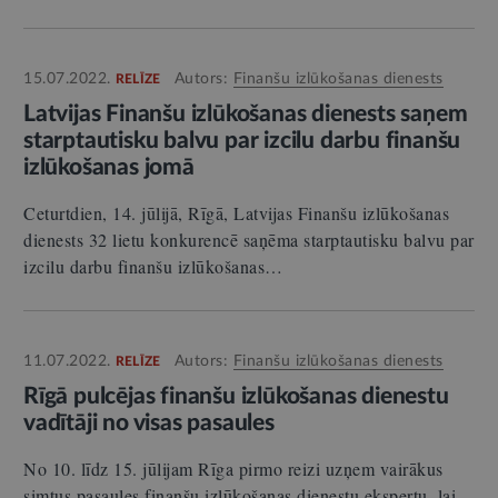
15.07.2022.
Autors:
Finanšu izlūkošanas dienests
RELĪZE
Latvijas Finanšu izlūkošanas dienests saņem
starptautisku balvu par izcilu darbu finanšu
izlūkošanas jomā
Ceturtdien, 14. jūlijā, Rīgā, Latvijas Finanšu izlūkošanas
dienests 32 lietu konkurencē saņēma starptautisku balvu par
izcilu darbu finanšu izlūkošanas…
11.07.2022.
Autors:
Finanšu izlūkošanas dienests
RELĪZE
Rīgā pulcējas finanšu izlūkošanas dienestu
vadītāji no visas pasaules
No 10. līdz 15. jūlijam Rīga pirmo reizi uzņem vairākus
simtus pasaules finanšu izlūkošanas dienestu ekspertu, lai