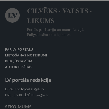
CILVĒKS · VALSTS ·
LIKUMS
Portāls par Latviju un mums Latvijā.
Palīgs tiesību aktu izpratnei.
PAR LV PORTĀLU
LIETOŠANAS NOTEIKUMI
PIEKĻŪSTAMĪBA
AUTORTIESĪBAS
LV portāla redakcija
E-PASTS:
lvportals@lv.lv
PRESES RELĪZĒM:
pr@lv.lv
SEKO MUMS