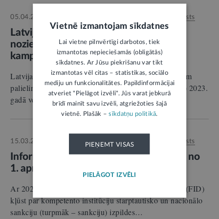
05.04.2024.
Autors:
Finanšu izlūkošanas dienests
RELĪZE
Vietnē izmantojam sīkdatnes
Latvijā aug iecietība pret finanšu
Lai vietne pilnvērtīgi darbotos, tiek
noziegumiem; FID uzsāk informatīvu
izmantotas nepieciešamās (obligātās)
kampaņu
sīkdatnes. Ar Jūsu piekrišanu var tikt
izmantotas vēl citas – statistikas, sociālo
Latvijas iedzīvotāju iecietība pret finanšu noziegumiem
mediju un funkcionalitātes. Papildinformācijai
palielinās, liecina Finanšu izlūkošanas dienesta (FID) 2023.
atveriet "Pielāgot izvēli". Jūs varat jebkurā
gadā veiktās sabiedriskās domas aptaujas…
brīdī mainīt savu izvēli, atgriežoties šajā
vietnē. Plašāk –
sīkdatņu politikā
.
15.03.2024.
Autors:
Finanšu izlūkošanas dienests
RELĪZE
PIEŅEMT VISAS
Informācija medijiem par FID funkcijām no
1. aprīļa
PIELĀGOT IZVĒLI
Ar 2024. gada 1. aprīli Finanšu izlūkošanas dienests (FID)
kļūst par kompetento institūciju starptautisko un nacionālo
sankciju (turpmāk – sankciju) izpildes…