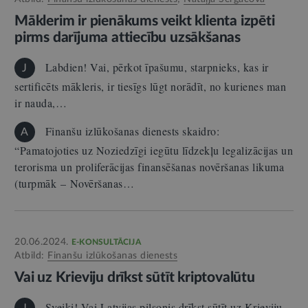
Māklerim ir pienākums veikt klienta izpēti
pirms darījuma attiecību uzsākšanas
Labdien! Vai, pērkot īpašumu, starpnieks, kas ir
J
sertificēts mākleris, ir tiesīgs lūgt norādīt, no kurienes man
ir nauda,…
Finanšu izlūkošanas dienests skaidro:
A
“Pamatojoties uz Noziedzīgi iegūtu līdzekļu legalizācijas un
terorisma un proliferācijas finansēšanas novēršanas likuma
(turpmāk – Novēršanas…
20.06.2024.
E-KONSULTĀCIJA
Atbild:
Finanšu izlūkošanas dienests
Vai uz Krieviju drīkst sūtīt kriptovalūtu
Sveiki! Vai Latvijas pilsonis drīkst sūtīt uz Krieviju