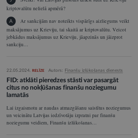
J
kriptovalūtu nelielā apmērā?
Ar sankcijām nav noteikts vispārīgs aizliegums veikt
A
maksājumus uz Krieviju, tai skaitā ar kriptovalūtu. Veicot
jebkādus maksājumus uz Krieviju, jāapzinās un jāizprot
sankciju…
22.05.2024.
Autors:
Finanšu izlūkošanas dienests
RELĪZE
FID: atklāti pieredzes stāsti var pasargāt
citus no nokļūšanas finanšu noziegumu
lamatās
Lai izgaismotu ar naudas atmazgāšanu saistītus noziegumus
un veicinātu Latvijas iedzīvotāju izpratni par finanšu
noziegumu veidiem, Finanšu izlūkošanas…