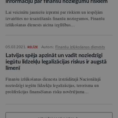
informāciju par finanšu noziegumu riskiem
Lai veicinātu jauniešu izpratni par riskiem un iespējām
izvairīties no iesaistīšanās finanšu noziegumos, Finanšu
izlūkošanas dienests aicina izglītības…
05.03.2021.
Autors:
Finanšu izlūkošanas dienests
RELĪZE
Latvijas spēja apzināt un vadīt noziedzīgi
iegūtu līdzekļu legalizācijas riskus ir augstā
līmenī
Finanšu izlūkošanas dienesta izstrādātajā Nacionālajā
noziedzīgi iegūtu līdzekļu legalizācijas, terorisma un
proliferācijas finansēšanas risku novērtējuma…