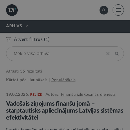
>
ARHĪVS
Atvērt filtrus (
1
)
Atrasti
35
rezultāti
Kārtot pēc:
Jaunākais
|
Populārākais
19.02.2026.
Autors:
Finanšu izlūkošanas dienests
RELĪZE
Vadošais ziņojums finanšu jomā –
starptautisks apliecinājums Latvijas sistēmas
efektivitātei
Latvija ir saņēmusi starptautisku apliecinājumu valsts spējai