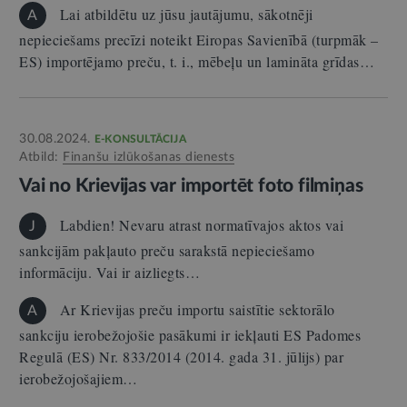
Lai atbildētu uz jūsu jautājumu, sākotnēji
A
nepieciešams precīzi noteikt Eiropas Savienībā (turpmāk –
ES) importējamo preču, t. i., mēbeļu un lamināta grīdas…
30.08.2024.
E-KONSULTĀCIJA
Atbild:
Finanšu izlūkošanas dienests
Vai no Krievijas var importēt foto filmiņas
Labdien! Nevaru atrast normatīvajos aktos vai
J
sankcijām pakļauto preču sarakstā nepieciešamo
informāciju. Vai ir aizliegts…
Ar Krievijas preču importu saistītie sektorālo
A
sankciju ierobežojošie pasākumi ir iekļauti ES Padomes
Regulā (ES) Nr. 833/2014 (2014. gada 31. jūlijs) par
ierobežojošajiem…