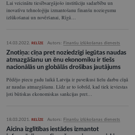
Lai veicinātu tiesībsargājošo institūciju sadarbību un
inovatīvu tehnoloģiju izmantošanu finanšu noziegumu
izlūkošanai un novēršanai, Rīgā…
14.03.2022.
Autors:
Finanšu izlūkošanas dienests
RELĪZE
Znotiņa: cīņa pret noziedzīgi iegūtas naudas
atmazgāšanu un ēnu ekonomiku ir tiešs
nacionālās un globālās drošības jautājums
Pēdējo piecu gadu laikā Latvija ir paveikusi lielu darbu cīņā
ar naudas atmazgāšanu. Līdz ar to šobrīd, kad tiek ieviestas
ļoti būtiskas ekonomiskas sankcijas pret…
18.03.2021.
Autors:
Finanšu izlūkošanas dienests
RELĪZE
Aicina izglītības iestādes izmantot