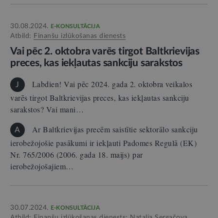
30.08.2024.
E-KONSULTĀCIJA
Atbild:
Finanšu izlūkošanas dienests
Vai pēc 2. oktobra varēs tirgot Baltkrievijas
preces, kas iekļautas sankciju sarakstos
Labdien! Vai pēc 2024. gada 2. oktobra veikalos
J
varēs tirgot Baltkrievijas preces, kas iekļautas sankciju
sarakstos? Vai mani…
Ar Baltkrievijas precēm saistītie sektorālo sankciju
A
ierobežojošie pasākumi ir iekļauti Padomes Regulā (EK)
Nr. 765/2006 (2006. gada 18. maijs) par
ierobežojošajiem…
30.07.2024.
E-KONSULTĀCIJA
Atbild:
Finanšu izlūkošanas dienests
;
Nataļja Sergačova