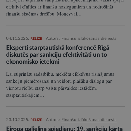
efektīvi cīnīties ar finanšu noziegumiem un nodrošināt
finanšu sistēmas drošību. Moneyval…
04.11.2025.
Autors:
Finanšu izlūkošanas dienests
RELĪZE
Eksperti starptautiskā konferencē Rīgā
diskutēs par sankciju efektivitāti un to
ekonomisko ietekmi
Lai stiprinātu sadarbību, meklētu efektīvus risinājumus
sankciju piemērošanai un veidotu plašāku dialogu par
vienotu rīcību starp valsts pārvaldes iestādēm,
starptautiskajiem…
23.10.2025.
Autors:
Finanšu izlūkošanas dienests
RELĪZE
Eiropa palielina spiedienu: 19. sankciju kārta