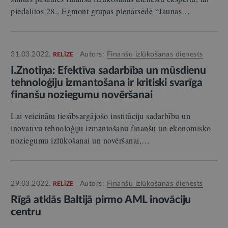
piedalītos 28.. Egmont grupas plenārsēdē “Jaunas…
31.03.2022.
Autors:
Finanšu izlūkošanas dienests
RELĪZE
I.Znotiņa: Efektīva sadarbība un mūsdienu
tehnoloģiju izmantošana ir kritiski svarīga
finanšu noziegumu novēršanai
Lai veicinātu tiesībsargājošo institūciju sadarbību un
inovatīvu tehnoloģiju izmantošanu finanšu un ekonomisko
noziegumu izlūkošanai un novēršanai,…
29.03.2022.
Autors:
Finanšu izlūkošanas dienests
RELĪZE
Rīgā atklās Baltijā pirmo AML inovāciju
centru