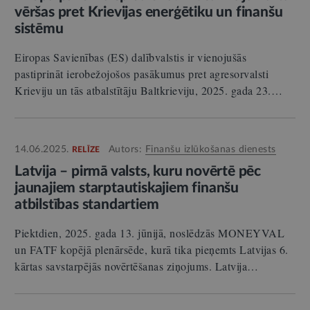
vēršas pret Krievijas enerģētiku un finanšu
sistēmu
Eiropas Savienības (ES) dalībvalstis ir vienojušās
pastiprināt ierobežojošos pasākumus pret agresorvalsti
Krieviju un tās atbalstītāju Baltkrieviju, 2025. gada 23.…
14.06.2025.
Autors:
Finanšu izlūkošanas dienests
RELĪZE
Latvija – pirmā valsts, kuru novērtē pēc
jaunajiem starptautiskajiem finanšu
atbilstības standartiem
Piektdien, 2025. gada 13. jūnijā, noslēdzās MONEYVAL
un FATF kopējā plenārsēde, kurā tika pieņemts Latvijas 6.
kārtas savstarpējās novērtēšanas ziņojums. Latvija…