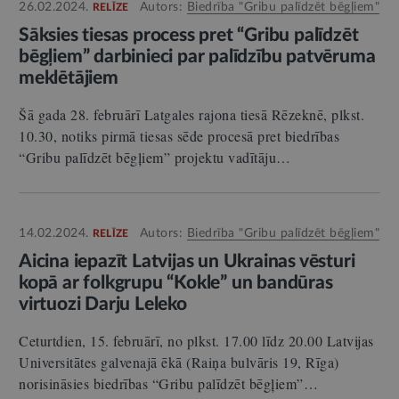
26.02.2024.
Autors:
Biedrība "Gribu palīdzēt bēgļiem"
RELĪZE
Sāksies tiesas process pret “Gribu palīdzēt
bēgļiem” darbinieci par palīdzību patvēruma
meklētājiem
Šā gada 28. februārī Latgales rajona tiesā Rēzeknē, plkst.
10.30, notiks pirmā tiesas sēde procesā pret biedrības
“Gribu palīdzēt bēgļiem” projektu vadītāju…
14.02.2024.
Autors:
Biedrība "Gribu palīdzēt bēgļiem"
RELĪZE
Aicina iepazīt Latvijas un Ukrainas vēsturi
kopā ar folkgrupu “Kokle” un bandūras
virtuozi Darju Leleko
Ceturtdien, 15. februārī, no plkst. 17.00 līdz 20.00 Latvijas
Universitātes galvenajā ēkā (Raiņa bulvāris 19, Rīga)
norisināsies biedrības “Gribu palīdzēt bēgļiem”…