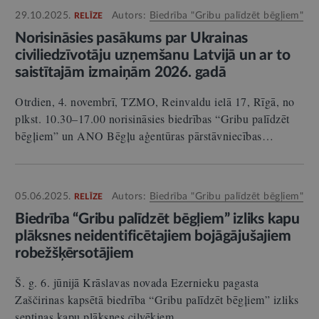
29.10.2025.
Autors:
Biedrība "Gribu palīdzēt bēgļiem"
RELĪZE
Norisināsies pasākums par Ukrainas
civiliedzīvotāju uzņemšanu Latvijā un ar to
saistītajām izmaiņām 2026. gadā
Otrdien, 4. novembrī, TZMO, Reinvaldu ielā 17, Rīgā, no
plkst. 10.30–17.00 norisināsies biedrības “Gribu palīdzēt
bēgļiem” un ANO Bēgļu aģentūras pārstāvniecības…
05.06.2025.
Autors:
Biedrība "Gribu palīdzēt bēgļiem"
RELĪZE
Biedrība “Gribu palīdzēt bēgļiem” izliks kapu
plāksnes neidentificētajiem bojāgājušajiem
robežšķērsotājiem
Š. g. 6. jūnijā Krāslavas novada Ezernieku pagasta
Zaščirinas kapsētā biedrība “Gribu palīdzēt bēgļiem” izliks
septiņas kapu plāksnes cilvēkiem,…