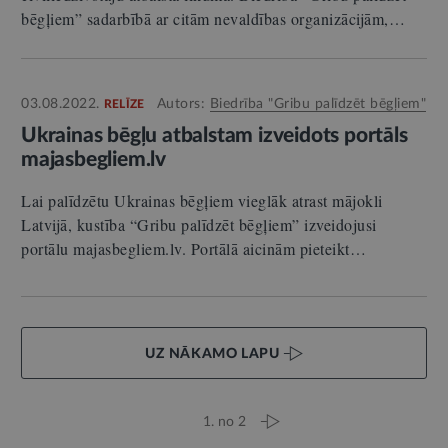
bēgļiem” sadarbībā ar citām nevaldības organizācijām,…
03.08.2022.
Autors:
Biedrība "Gribu palīdzēt bēgļiem"
RELĪZE
Ukrainas bēgļu atbalstam izveidots portāls
majasbegliem.lv
Lai palīdzētu Ukrainas bēgļiem vieglāk atrast mājokli
Latvijā, kustība “Gribu palīdzēt bēgļiem” izveidojusi
portālu majasbegliem.lv. Portālā aicinām pieteikt…
UZ NĀKAMO LAPU
1. no 2