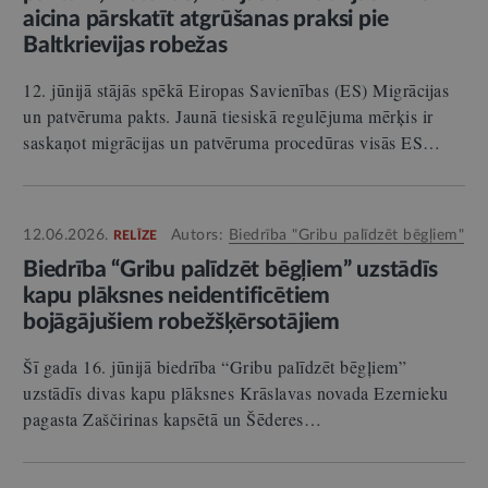
aicina pārskatīt atgrūšanas praksi pie
Baltkrievijas robežas
12. jūnijā stājās spēkā Eiropas Savienības (ES) Migrācijas
un patvēruma pakts. Jaunā tiesiskā regulējuma mērķis ir
saskaņot migrācijas un patvēruma procedūras visās ES…
12.06.2026.
Autors:
Biedrība "Gribu palīdzēt bēgļiem"
RELĪZE
Biedrība “Gribu palīdzēt bēgļiem” uzstādīs
kapu plāksnes neidentificētiem
bojāgājušiem robežšķērsotājiem
Šī gada 16. jūnijā biedrība “Gribu palīdzēt bēgļiem”
uzstādīs divas kapu plāksnes Krāslavas novada Ezernieku
pagasta Zaščirinas kapsētā un Šēderes…