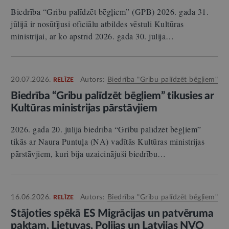
Biedrība “Gribu palīdzēt bēgļiem” (GPB) 2026. gada 31.
jūlijā ir nosūtījusi oficiālu atbildes vēstuli Kultūras
ministrijai, ar ko apstrīd 2026. gada 30. jūlijā…
20.07.2026.
Autors:
Biedrība "Gribu palīdzēt bēgļiem"
RELĪZE
Biedrība “Gribu palīdzēt bēgļiem” tikusies ar
Kultūras ministrijas pārstāvjiem
2026. gada 20. jūlijā biedrība “Gribu palīdzēt bēgļiem”
tikās ar Naura Puntuļa (NA) vadītās Kultūras ministrijas
pārstāvjiem, kuri bija uzaicinājuši biedrību…
16.06.2026.
Autors:
Biedrība "Gribu palīdzēt bēgļiem"
RELĪZE
Stājoties spēkā ES Migrācijas un patvēruma
paktam, Lietuvas, Polijas un Latvijas NVO