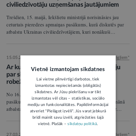
civiliedzīvotāju uzņemšanas jautājumiem
Trešdien, 15. maijā, Iekšlietu ministrijā norisināsies jau
ceturtais pieredzes apmaiņas pasākums, kurā diskutēs par
atbalstu Ukrainas civiliedzīvotājiem, kuri nonākuši…
15.05.2024.
Autors:
Biedrība "Gribu palīdzēt bēgļiem"
RELĪZE
Ar kultūras notikumiem veicinās diskusiju
Vietnē izmantojam sīkdatnes
par situāciju uz Latvijas–Baltkrievijas
Lai vietne pilnvērtīgi darbotos, tiek
robežas
izmantotas nepieciešamās (obligātās)
sīkdatnes. Ar Jūsu piekrišanu var tikt
No 16. līdz 20. maijam Rīgā un Daugavpilī notiks
izmantotas vēl citas – statistikas, sociālo
pasākumu kopums ar mērķi veicināt diskusiju par humānā
mediju un funkcionalitātes. Papildinformācijai
atbalsta sniegšanu un patvēruma tiesību ievērošanu uz…
atveriet "Pielāgot izvēli". Jūs varat jebkurā
brīdī mainīt savu izvēli, atgriežoties šajā
vietnē. Plašāk –
sīkdatņu politikā
.
27.03.2024.
Autors:
Biedrība "Gribu palīdzēt bēgļiem"
RELĪZE