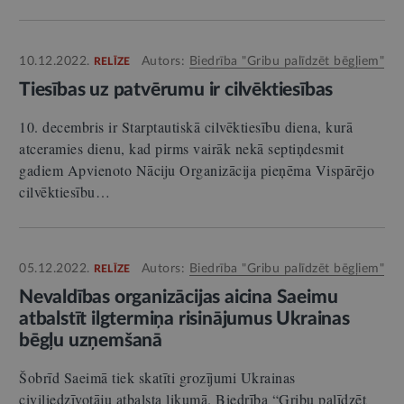
10.12.2022.
Autors:
Biedrība "Gribu palīdzēt bēgļiem"
RELĪZE
Tiesības uz patvērumu ir cilvēktiesības
10. decembris ir Starptautiskā cilvēktiesību diena, kurā
atceramies dienu, kad pirms vairāk nekā septiņdesmit
gadiem Apvienoto Nāciju Organizācija pieņēma Vispārējo
cilvēktiesību…
05.12.2022.
Autors:
Biedrība "Gribu palīdzēt bēgļiem"
RELĪZE
Nevaldības organizācijas aicina Saeimu
atbalstīt ilgtermiņa risinājumus Ukrainas
bēgļu uzņemšanā
Šobrīd Saeimā tiek skatīti grozījumi Ukrainas
civiliedzīvotāju atbalsta likumā. Biedrība “Gribu palīdzēt