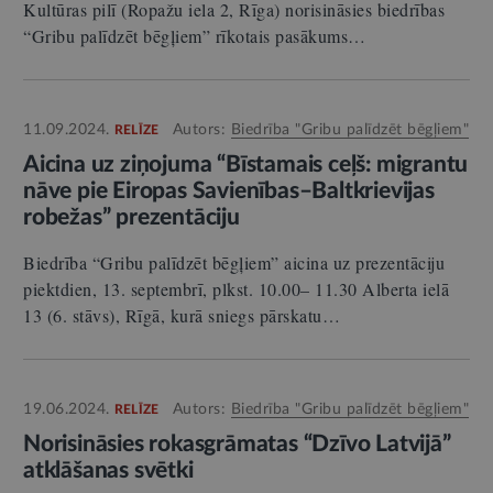
Kultūras pilī (Ropažu iela 2, Rīga) norisināsies biedrības
“Gribu palīdzēt bēgļiem” rīkotais pasākums…
11.09.2024.
Autors:
Biedrība "Gribu palīdzēt bēgļiem"
RELĪZE
Aicina uz ziņojuma “Bīstamais ceļš: migrantu
nāve pie Eiropas Savienības–Baltkrievijas
robežas” prezentāciju
Biedrība “Gribu palīdzēt bēgļiem” aicina uz prezentāciju
piektdien, 13. septembrī, plkst. 10.00– 11.30 Alberta ielā
13 (6. stāvs), Rīgā, kurā sniegs pārskatu…
19.06.2024.
Autors:
Biedrība "Gribu palīdzēt bēgļiem"
RELĪZE
Norisināsies rokasgrāmatas “Dzīvo Latvijā”
atklāšanas svētki