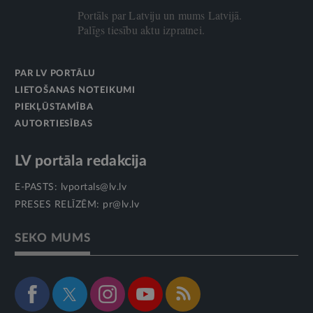
Portāls par Latviju un mums Latvijā.
Palīgs tiesību aktu izpratnei.
PAR LV PORTĀLU
LIETOŠANAS NOTEIKUMI
PIEKĻŪSTAMĪBA
AUTORTIESĪBAS
LV portāla redakcija
E-PASTS:
lvportals@lv.lv
PRESES RELĪZĒM:
pr@lv.lv
SEKO MUMS