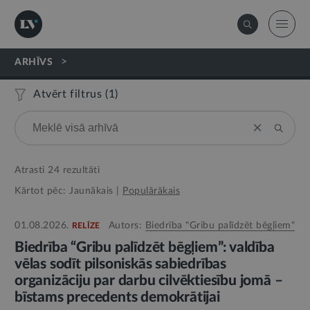
>
ARHĪVS
Atvērt filtrus (
1
)
Atrasti
24
rezultāti
Kārtot pēc:
Jaunākais
|
Populārākais
01.08.2026.
Autors:
Biedrība "Gribu palīdzēt bēgļiem"
RELĪZE
Biedrība “Gribu palīdzēt bēgļiem”: valdība
vēlas sodīt pilsoniskās sabiedrības
organizāciju par darbu cilvēktiesību jomā –
bīstams precedents demokrātijai