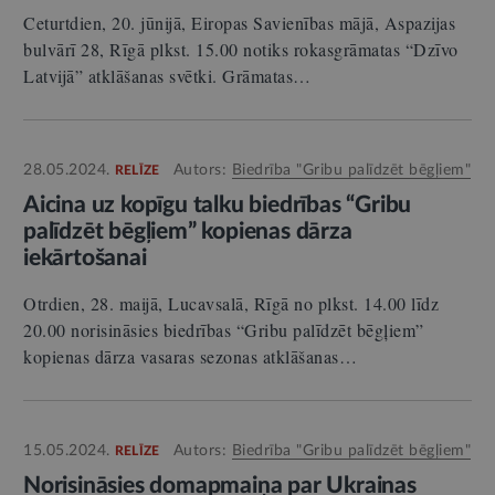
Ceturtdien, 20. jūnijā, Eiropas Savienības mājā, Aspazijas
bulvārī 28, Rīgā plkst. 15.00 notiks rokasgrāmatas “Dzīvo
Latvijā” atklāšanas svētki. Grāmatas…
28.05.2024.
Autors:
Biedrība "Gribu palīdzēt bēgļiem"
RELĪZE
Aicina uz kopīgu talku biedrības “Gribu
palīdzēt bēgļiem” kopienas dārza
iekārtošanai
Otrdien, 28. maijā, Lucavsalā, Rīgā no plkst. 14.00 līdz
20.00 norisināsies biedrības “Gribu palīdzēt bēgļiem”
kopienas dārza vasaras sezonas atklāšanas…
15.05.2024.
Autors:
Biedrība "Gribu palīdzēt bēgļiem"
RELĪZE
Norisināsies domapmaiņa par Ukrainas