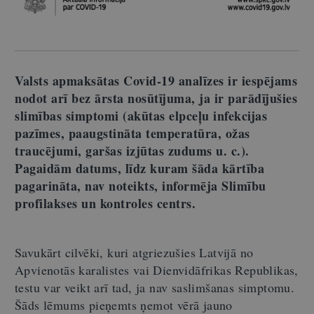
Valsts apmaksātas Covid-19 analīzes ir iespējams
nodot arī bez ārsta nosūtījuma, ja ir parādījušies
slimības simptomi (akūtas elpceļu infekcijas
pazīmes, paaugstināta temperatūra, ožas
traucējumi, garšas izjūtas zudums u. c.).
Pagaidām datums, līdz kuram šāda kārtība
pagarināta, nav noteikts, informēja Slimību
profilakses un kontroles centrs.
Savukārt cilvēki, kuri atgriezušies Latvijā no
Apvienotās karalistes vai Dienvidāfrikas Republikas,
testu var veikt arī tad, ja nav saslimšanas simptomu.
Šāds lēmums pieņemts ņemot vērā jauno