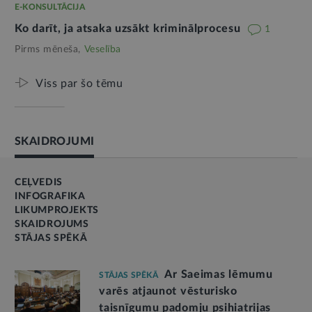
E-KONSULTĀCIJA
Ko darīt, ja atsaka uzsākt kriminālprocesu
1
Pirms mēneša,
Veselība
Viss par šo tēmu
SKAIDROJUMI
CEĻVEDIS
INFOGRAFIKA
LIKUMPROJEKTS
SKAIDROJUMS
STĀJAS SPĒKĀ
Ar Saeimas lēmumu
STĀJAS SPĒKĀ
varēs atjaunot vēsturisko
taisnīgumu padomju psihiatrijas