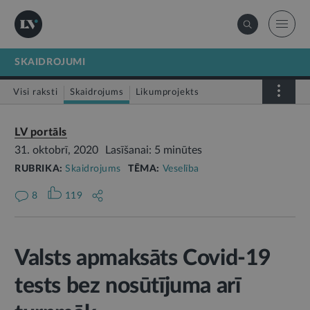
SKAIDROJUMI
Visi raksti
Skaidrojums
Likumprojekts
Stājas spēkā
Infografika
LV portāls
31. oktobrī, 2020
Lasīšanai: 5 minūtes
RUBRIKA:
Skaidrojums
TĒMA:
Veselība
8
119
Valsts apmaksāts Covid-19
tests bez nosūtījuma arī