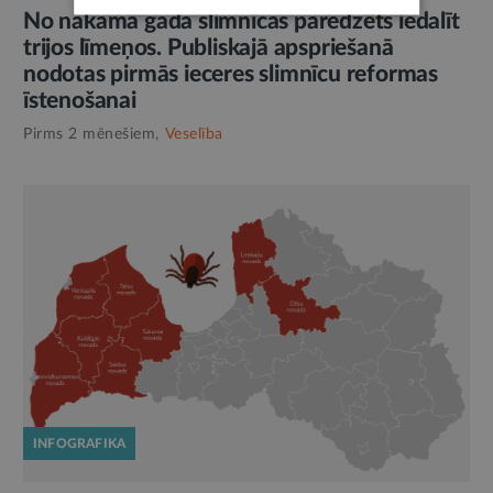
No nākamā gada slimnīcas paredzēts iedalīt
trijos līmeņos. Publiskajā apspriešanā
nodotas pirmās ieceres slimnīcu reformas
īstenošanai
Pirms 2 mēnešiem,
Veselība
INFOGRAFIKA