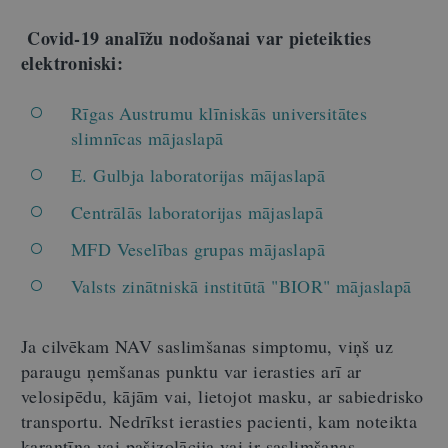
Covid-19 analīžu nodošanai var pieteikties
elektroniski:
Rīgas Austrumu klīniskās universitātes
slimnīcas mājaslapā
E. Gulbja laboratorijas mājaslapā
Centrālās laboratorijas mājaslapā
MFD Veselības grupas mājaslapā
Valsts zinātniskā institūtā "BIOR" mājaslapā
Ja cilvēkam NAV saslimšanas simptomu, viņš uz
paraugu ņemšanas punktu var ierasties arī ar
velosipēdu, kājām vai, lietojot masku, ar sabiedrisko
transportu. Nedrīkst ierasties pacienti, kam noteikta
karantīna vai pašizolācija vai ir saslimšanas