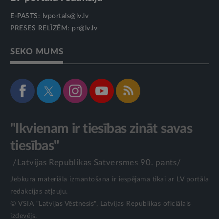
E-PASTS:
lvportals@lv.lv
PRESES RELĪZĒM:
pr@lv.lv
SEKO MUMS
"Ikvienam ir tiesības zināt savas
tiesības"
/Latvijas Republikas Satversmes 90. pants/
Jebkura materiāla izmantošana ir iespējama tikai ar LV portāla
redakcijas atļauju.
© VSIA "Latvijas Vēstnesis", Latvijas Republikas oficiālais
izdevējs.