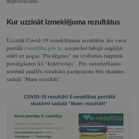
nepieciešams.
Kur uzzināt izmeklējuma rezultātus
Uzzināt Covid-19 izmeklējuma rezultātus jūs varat
portālā
eveseliba.gov.lv
, uzspiežot labajā augšējā
stūrī uz pogas "Pieslēgties" un izvēloties turpināt
pieslēgšanos kā "Iedzīvotājs". Pēc autorizēšanās
sistēmā analīžu rezultātu paziņojums būs skatāms
sadaļā "Mani rezultāti".