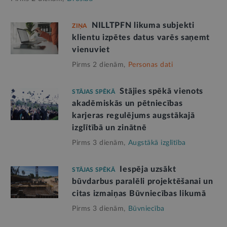
NILLTPFN likuma subjekti
ZIŅA
klientu izpētes datus varēs saņemt
vienuviet
Pirms 2 dienām,
Personas dati
Stājies spēkā vienots
STĀJAS SPĒKĀ
akadēmiskās un pētniecības
karjeras regulējums augstākajā
izglītībā un zinātnē
Pirms 3 dienām,
Augstākā izglītība
Iespēja uzsākt
STĀJAS SPĒKĀ
būvdarbus paralēli projektēšanai un
citas izmaiņas Būvniecības likumā
Pirms 3 dienām,
Būvniecība