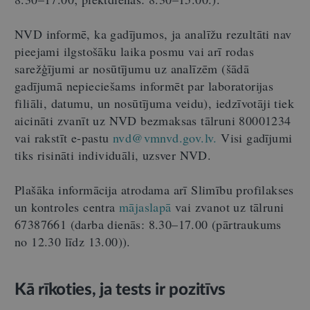
NVD informē, ka gadījumos, ja analīžu rezultāti nav
pieejami ilgstošāku laika posmu vai arī rodas
sarežģījumi ar nosūtījumu uz analīzēm (šādā
gadījumā nepieciešams informēt par laboratorijas
filiāli, datumu, un nosūtījuma veidu), iedzīvotāji tiek
aicināti zvanīt uz NVD bezmaksas tālruni 80001234
vai rakstīt e-pastu
nvd@vmnvd.gov.lv.
Visi gadījumi
tiks risināti individuāli, uzsver NVD.
Plašāka informācija atrodama arī Slimību profilakses
un kontroles centra
mājaslapā
vai zvanot uz tālruni
67387661 (darba dienās: 8.30–17.00 (pārtraukums
no 12.30 līdz 13.00)).
Kā rīkoties, ja tests ir pozitīvs