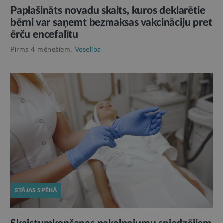
Paplašināts novadu skaits, kuros deklarētie
bērni var saņemt bezmaksas vakcināciju pret
ērču encefalītu
Pirms 4 mēnešiem,
Veselība
STĀJAS SPĒKĀ