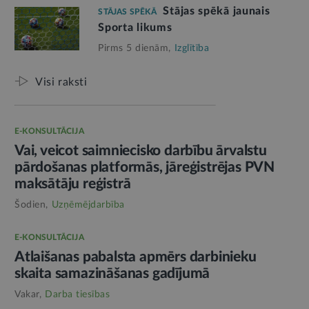
Stājas spēkā jaunais
STĀJAS SPĒKĀ
Sporta likums
Pirms 5 dienām,
Izglītība
Visi raksti
E-KONSULTĀCIJA
Vai, veicot saimniecisko darbību ārvalstu
pārdošanas platformās, jāreģistrējas PVN
maksātāju reģistrā
Šodien,
Uzņēmējdarbība
E-KONSULTĀCIJA
Atlaišanas pabalsta apmērs darbinieku
skaita samazināšanas gadījumā
Vakar,
Darba tiesības