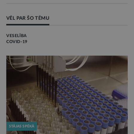
VĒL PAR ŠO TĒMU
VESELĪBA
COVID-19
STĀJAS SPĒKĀ