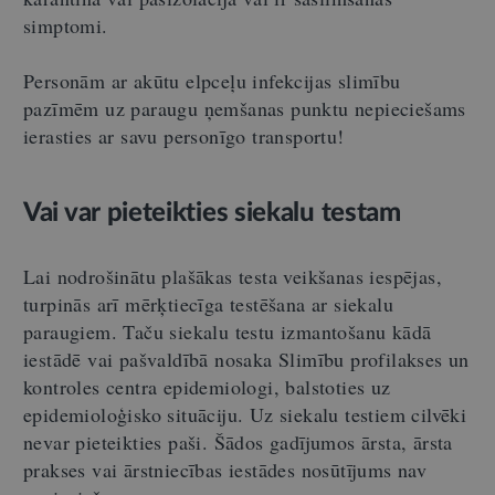
simptomi.
Personām ar akūtu elpceļu infekcijas slimību
pazīmēm uz paraugu ņemšanas punktu nepieciešams
ierasties ar savu personīgo transportu!
Vai var pieteikties siekalu testam
Lai nodrošinātu plašākas testa veikšanas iespējas,
turpinās arī mērķtiecīga testēšana ar siekalu
paraugiem. Taču siekalu testu izmantošanu kādā
iestādē vai pašvaldībā nosaka Slimību profilakses un
kontroles centra epidemiologi, balstoties uz
epidemioloģisko situāciju. Uz siekalu testiem cilvēki
nevar pieteikties paši. Šādos
gadījumos ārsta, ārsta
prakses vai ārstniecības iestādes nosūtījums nav