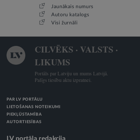
Jaunākais numurs
Autoru katalogs
Visi žurnāli
CILVĒKS · VALSTS ·
LIKUMS
Portāls par Latviju un mums Latvijā.
Palīgs tiesību aktu izpratnei.
PAR LV PORTĀLU
LIETOŠANAS NOTEIKUMI
PIEKĻŪSTAMĪBA
AUTORTIESĪBAS
LV portāla redakcija