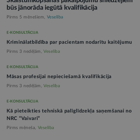
Skaistumkopšanas pakalpojumu sniedzējiem
būs jānorāda iegūtā kvalifikācija
Pirms 5 mēnešiem,
Veselība
E-KONSULTĀCIJA
Kriminālatbildība par pacientam nodarītu kaitējumu
Pirms 3 nedēļām,
Veselība
E-KONSULTĀCIJA
Māsas profesijai nepieciešamā kvalifikācija
Pirms 3 nedēļām,
Veselība
E-KONSULTĀCIJA
Kā pieteikties tehniskā palīglīdzekļa saņemšanai no
NRC “Vaivari”
Pirms mēneša,
Veselība