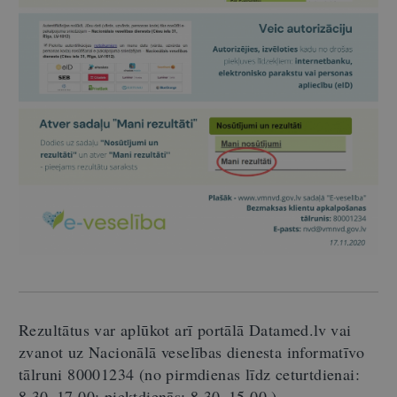
Rezultātus var aplūkot arī portālā Datamed.lv vai
zvanot uz Nacionālā veselības dienesta informatīvo
tālruni 80001234 (no pirmdienas līdz ceturtdienai:
8.30–17.00; piektdienās: 8.30–15.00.).