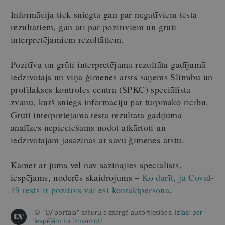
Informācija tiek sniegta gan par negatīviem testa
rezultātiem, gan arī par pozitīviem un grūti
interpretējamiem rezultātiem.
Pozitīva un grūti interpretējama rezultāta gadījumā
iedzīvotājs un viņa ģimenes ārsts saņems Slimību un
profilakses kontroles centra (SPKC) speciālista
zvanu, kurš sniegs informāciju par turpmāko rīcību.
Grūti interpretējama testa rezultāta gadījumā
analīzes nepieciešams nodot atkārtoti un
iedzīvotājam jāsazinās ar savu ģimenes ārstu.
Kamēr ar jums vēl nav sazinājies speciālists,
iespējams, noderēs skaidrojums –
Ko darīt, ja Covid-
19 tests ir pozitīvs vai esi kontaktpersona
.
© "LV portāla" saturu aizsargā autortiesības.
Izlasi par
iespējām to izmantot!