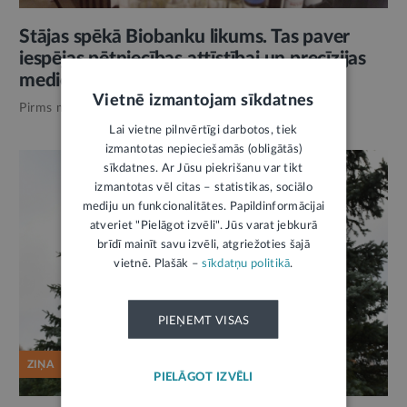
Stājas spēkā Biobanku likums. Tas paver
iespējas pētniecības attīstībai un precīzijas
medicīnas ieviešanai
Vietnē izmantojam sīkdatnes
Pirms mēneša,
Veselība
Lai vietne pilnvērtīgi darbotos, tiek
izmantotas nepieciešamās (obligātās)
sīkdatnes. Ar Jūsu piekrišanu var tikt
izmantotas vēl citas – statistikas, sociālo
mediju un funkcionalitātes. Papildinformācijai
atveriet "Pielāgot izvēli". Jūs varat jebkurā
brīdī mainīt savu izvēli, atgriežoties šajā
vietnē. Plašāk –
sīkdatņu politikā
.
PIEŅEMT VISAS
ZIŅA
PIELĀGOT IZVĒLI