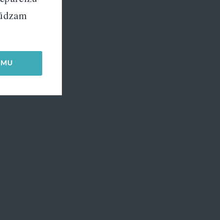
 lūdzam
UMU