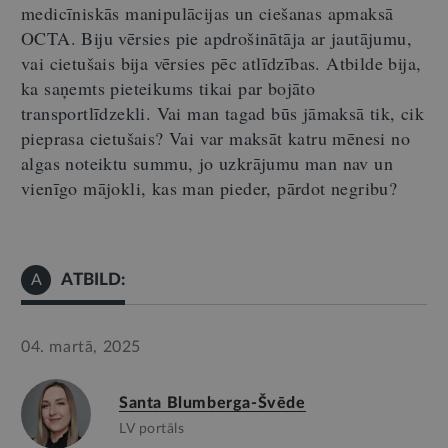
medicīniskās manipulācijas un ciešanas apmaksā
OCTA. Biju vērsies pie apdrošinātāja ar jautājumu,
vai cietušais bija vērsies pēc atlīdzības. Atbilde bija,
ka saņemts pieteikums tikai par bojāt
o
transportlīdzekli. Vai man tagad būs jāmaksā tik, cik
pieprasa cietušais? Vai var maksāt katru mēnesi no
algas noteiktu summu, jo uzkrājumu man nav un
vienīgo mājokli, kas man pieder, pārdot negrib
u
?
ATBILD:
A
04. martā, 2025
Santa Blumberga-Švēde
LV portāls