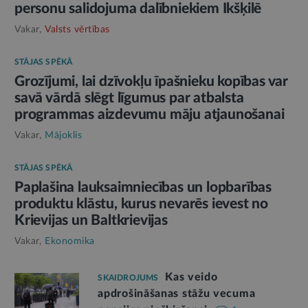
personu salidojuma dalībniekiem Ikšķilē
Vakar,
Valsts vērtības
STĀJAS SPĒKĀ
Grozījumi, lai dzīvokļu īpašnieku kopības var
savā vārdā slēgt līgumus par atbalsta
programmas aizdevumu māju atjaunošanai
Vakar,
Mājoklis
STĀJAS SPĒKĀ
Paplašina lauksaimniecības un lopbarības
produktu klāstu, kurus nevarēs ievest no
Krievijas un Baltkrievijas
Vakar,
Ekonomika
Kas veido
SKAIDROJUMS
apdrošināšanas stāžu vecuma