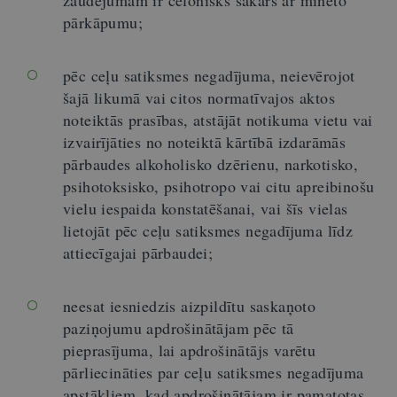
zaudējumam ir cēlonisks sakars ar minēto
pārkāpumu;
pēc ceļu satiksmes negadījuma, neievērojot
šajā likumā vai citos normatīvajos aktos
noteiktās prasības, atstājāt notikuma vietu vai
izvairījāties no noteiktā kārtībā izdarāmās
pārbaudes alkoholisko dzērienu, narkotisko,
psihotoksisko, psihotropo vai citu apreibinošu
vielu iespaida konstatēšanai, vai šīs vielas
lietojāt pēc ceļu satiksmes negadījuma līdz
attiecīgajai pārbaudei;
neesat iesniedzis aizpildītu saskaņoto
paziņojumu apdrošinātājam pēc tā
pieprasījuma, lai apdrošinātājs varētu
pārliecināties par ceļu satiksmes negadījuma
apstākļiem, kad apdrošinātājam ir pamatotas