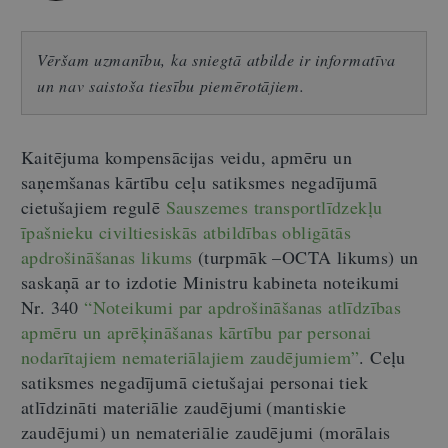
Vēršam uzmanību, ka sniegtā atbilde ir informatīva
un nav saistoša tiesību piemērotājiem.
Kaitējuma kompensācijas veidu, apmēru un
saņemšanas kārtību ceļu satiksmes negadījumā
cietušajiem regulē
Sauszemes transportlīdzekļu
īpašnieku civiltiesiskās atbildības obligātās
apdrošināšanas likums
(turpmāk –OCTA likums) un
saskaņā ar to izdotie Ministru kabineta noteikumi
Nr. 340
“Noteikumi par apdrošināšanas atlīdzības
apmēru un aprēķināšanas kārtību par personai
nodarītajiem nemateriālajiem zaudējumiem”
. Ceļu
satiksmes negadījumā cietušajai personai tiek
atlīdzināti materiālie zaudējumi (mantiskie
zaudējumi) un nemateriālie zaudējumi (morālais