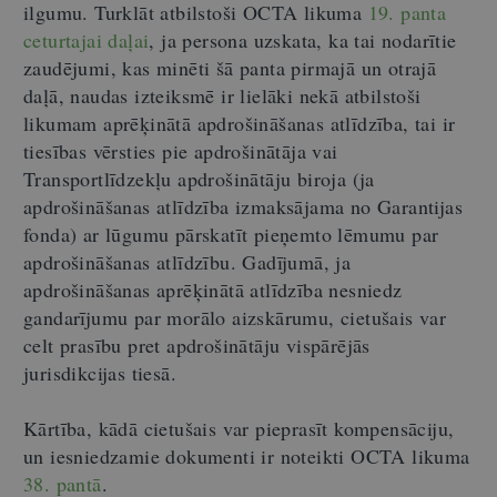
ilgumu.
Turklāt atbilstoši OCTA likuma
19. panta
ceturtajai daļai
, ja persona uzskata, ka tai nodarītie
zaudējumi, kas minēti šā panta pirmajā un otrajā
daļā, naudas izteiksmē ir lielāki nekā atbilstoši
likumam aprēķinātā apdrošināšanas atlīdzība, tai ir
tiesības vērsties pie apdrošinātāja vai
Transportlīdzekļu apdrošinātāju biroja (ja
apdrošināšanas atlīdzība izmaksājama no Garantijas
fonda) ar lūgumu pārskatīt pieņemto lēmumu par
apdrošināšanas atlīdzību. Gadījumā, ja
apdrošināšanas aprēķinātā atlīdzība nesniedz
gandarījumu par morālo aizskārumu, cietušais var
celt prasību pret apdrošinātāju vispārējās
jurisdikcijas tiesā.
Kārtība, kādā cietušais var pieprasīt kompensāciju,
un iesniedzamie dokumenti ir noteikti OCTA likuma
38. pantā
.