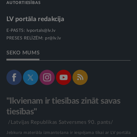
AUTORTIESĪBAS
LV portāla redakcija
E-PASTS:
lvportals@lv.lv
PRESES RELĪZĒM:
pr@lv.lv
SEKO MUMS
"Ikvienam ir tiesības zināt savas
tiesības"
/Latvijas Republikas Satversmes 90. pants/
Jebkura materiāla izmantošana ir iespējama tikai ar LV portāla