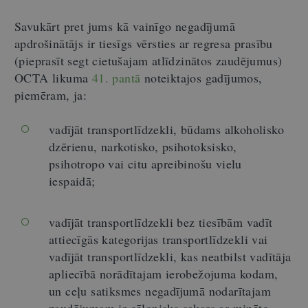
Savukārt pret jums kā vainīgo negadījumā
apdrošinātājs ir tiesīgs vērsties ar regresa prasību
(pieprasīt segt cietušajam atlīdzinātos zaudējumus)
OCTA likuma
41. pantā
noteiktajos gadījumos,
piemēram, ja:
vadījāt transportlīdzekli, būdams alkoholisko
dzērienu, narkotisko, psihotoksisko,
psihotropo vai citu apreibinošu vielu
iespaidā;
vadījāt transportlīdzekli bez tiesībām vadīt
attiecīgās kategorijas transportlīdzekli vai
vadījāt transportlīdzekli, kas neatbilst vadītāja
apliecībā norādītajam ierobežojuma kodam,
un ceļu satiksmes negadījumā nodarītajam