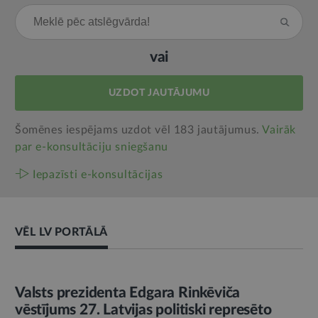
vai
UZDOT JAUTĀJUMU
Šomēnes iespējams uzdot vēl 183 jautājumus.
Vairāk
par e‑konsultāciju sniegšanu
Iepazīsti e-konsultācijas
VĒL LV PORTĀLĀ
AMATPERSONAS RUNA
Valsts prezidenta Edgara Rinkēviča
vēstījums 27. Latvijas politiski represēto