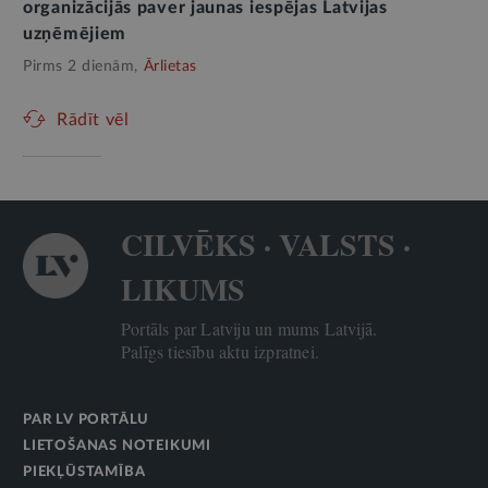
organizācijās paver jaunas iespējas Latvijas
uzņēmējiem
Pirms 2 dienām,
Ārlietas
Rādīt vēl
CILVĒKS · VALSTS ·
LIKUMS
Portāls par Latviju un mums Latvijā.
Palīgs tiesību aktu izpratnei.
PAR LV PORTĀLU
LIETOŠANAS NOTEIKUMI
PIEKĻŪSTAMĪBA