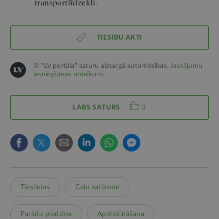
transportlīdzekli.
TIESĪBU AKTI
© "LV portāla" saturu aizsargā autortiesības.
Jautājumu
iesniegšanas noteikumi
LABS SATURS
3
Tieslietas
Ceļu satiksme
Parādu piedziņa
Apdrošināšana