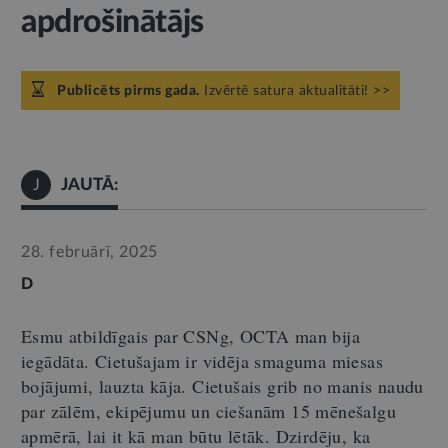
apdrošinātājs
Publicēts pirms gada.
Izvērtē satura aktualitāti! >>
JAUTĀ:
J
28. februārī, 2025
D
Esmu atbildīgais par
CSN
g
, OCTA man bija
iegādāta. Cietušajam ir vidēja smaguma miesas
bojājumi, lauzta kāja. Cietušais grib no manis naudu
par zālēm, ekipējumu un ciešanām 15 mēnešalgu
apmērā, lai it kā man būtu lētāk. Dzirdēju, ka