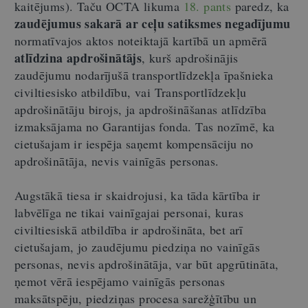
kaitējums). Taču OCTA likuma
18. pants
paredz, ka
zaudējumus sakarā ar ceļu satiksmes negadījumu
normatīvajos aktos noteiktajā kartībā un apmērā
atlīdzina apdrošinātājs
, kurš apdrošinājis
zaudējumu nodarījušā transportlīdzekļa īpašnieka
civiltiesisko atbildību, vai Transportlīdzekļu
apdrošinātāju birojs, ja apdrošināšanas atlīdzība
izmaksājama no Garantijas fonda. Tas nozīmē, ka
cietušajam ir iespēja saņemt kompensāciju no
apdrošinātāja, nevis vainīgās personas.
Augstākā tiesa ir skaidrojusi, ka tāda kārtība ir
labvēlīga ne tikai vainīgajai personai, kuras
civiltiesiskā atbildība ir apdrošināta, bet arī
cietušajam, jo zaudējumu piedziņa no vainīgās
personas, nevis apdrošinātāja, var būt apgrūtināta,
ņemot vērā iespējamo vainīgās personas
maksātspēju, piedziņas procesa sarežģītību un