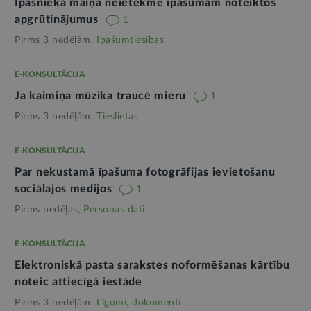
Īpašnieka maiņa neietekmē īpašumam noteiktos
apgrūtinājumus
1
Pirms 3 nedēļām,
Īpašumtiesības
E-KONSULTĀCIJA
Ja kaimiņa mūzika traucē mieru
1
Pirms 3 nedēļām,
Tieslietas
E-KONSULTĀCIJA
Par nekustamā īpašuma fotogrāfijas ievietošanu
sociālajos medijos
1
Pirms nedēļas,
Personas dati
E-KONSULTĀCIJA
Elektroniskā pasta sarakstes noformēšanas kārtību
noteic attiecīgā iestāde
Pirms 3 nedēļām,
Līgumi, dokumenti