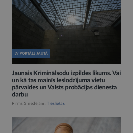
LV PORTĀLS JAUTĀ
Jaunais Kriminālsodu izpildes likums. Vai
un kā tas mainīs Ieslodzījuma vietu
pārvaldes un Valsts probācijas dienesta
darbu
Pirms 3 nedēļām,
Tieslietas