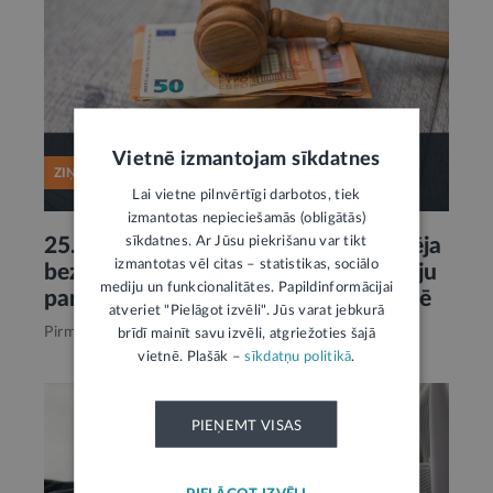
Vietnē izmantojam sīkdatnes
ZIŅA
Lai vietne pilnvērtīgi darbotos, tiek
izmantotas nepieciešamās (obligātās)
sīkdatnes. Ar Jūsu piekrišanu var tikt
25. martā Tiesu izpildītāju diena: iespēja
izmantotas vēl citas – statistikas, sociālo
bez maksas saņemt telefonkonsultāciju
mediju un funkcionalitātes. Papildinformācijai
par bērnu interesēm nolēmumu izpildē
atveriet "Pielāgot izvēli". Jūs varat jebkurā
Pirms 4 mēnešiem,
Tieslietas
brīdī mainīt savu izvēli, atgriežoties šajā
vietnē. Plašāk –
sīkdatņu politikā
.
PIEŅEMT VISAS