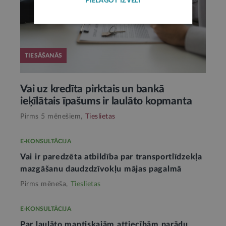
PIELĀGOT IZVĒLI
TIESĀŠANĀS
Vai uz kredīta pirktais un bankā
ieķīlātais īpašums ir laulāto kopmanta
Pirms 5 mēnešiem,
Tieslietas
E-KONSULTĀCIJA
Vai ir paredzēta atbildība par transportlīdzekļa
mazgāšanu daudzdzīvokļu mājas pagalmā
Pirms mēneša,
Tieslietas
E-KONSULTĀCIJA
Par laulāto mantiskajām attiecībām parādu