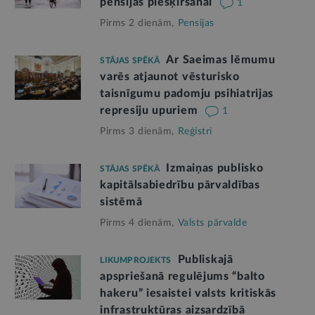
pensijas piešķiršanai
1
Pirms 2 dienām,
Pensijas
Ar Saeimas lēmumu
STĀJAS SPĒKĀ
varēs atjaunot vēsturisko
taisnīgumu padomju psihiatrijas
represiju upuriem
1
Pirms 3 dienām,
Reģistri
Izmaiņas publisko
STĀJAS SPĒKĀ
kapitālsabiedrību pārvaldības
sistēmā
Pirms 4 dienām,
Valsts pārvalde
Publiskajā
LIKUMPROJEKTS
apspriešanā regulējums “balto
hakeru” iesaistei valsts kritiskās
infrastruktūras aizsardzībā