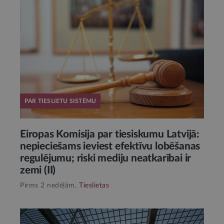
PAR TIESLIETU SISTĒMU
Eiropas Komisija par tiesiskumu Latvijā:
nepieciešams ieviest efektīvu lobēšanas
regulējumu; riski mediju neatkarībai ir
zemi (II)
Pirms 2 nedēļām,
Tieslietas