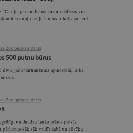
ē “Cīruļi” jau modušies lāči un debesis virs
andina cīruļu treļļi. Un tas ir laiks gatavot
gas Zooloģiskais dārzs
os 500 putnu būrus
c divu gadu pārtraukuma apmeklētāji atkal
būrīšus.
gas Zooloģiskais dārzs
zā
gribīgi un daudzu ļaužu prātos plosās
n pārliecinošāk sāk valdīt dabā un cilvēku