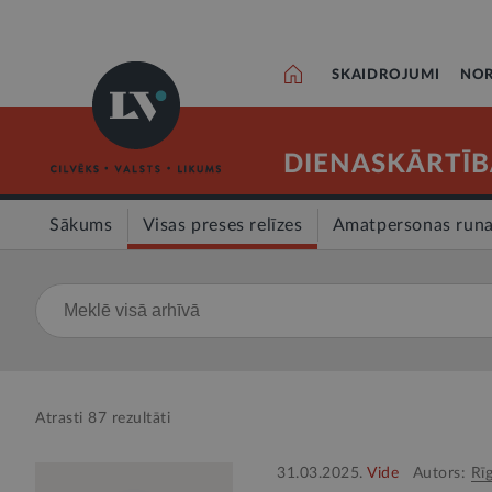
SKAIDROJUMI
NOR
DIENASKĀRTĪB
Sākums
Visas preses relīzes
Amatpersonas run
Atrasti
87
rezultāti
31.03.2025.
Vide
Autors:
Rī