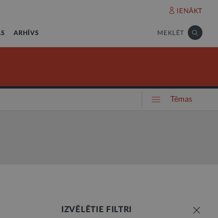
IENĀKT
AS
ARHĪVS
MEKLĒT
Tēmas
IZVĒLĒTIE FILTRI