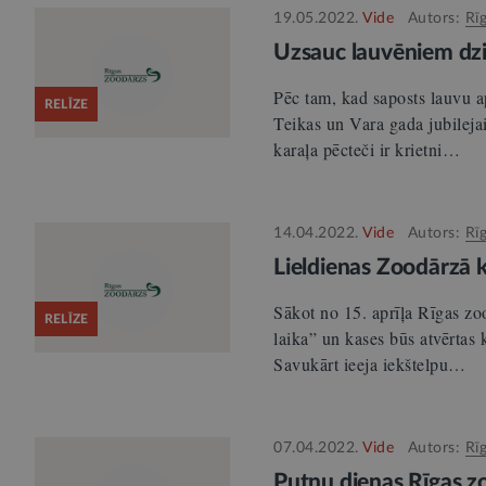
19.05.2022.
Vide
Autors:
Rī
Uzsauc lauvēniem dz
Pēc tam, kad saposts lauvu a
RELĪZE
Teikas un Vara gada jubileja
karaļa pēcteči ir krietni…
14.04.2022.
Vide
Autors:
Rī
Lieldienas Zoodārzā 
Sākot no 15. aprīļa Rīgas zoo
RELĪZE
laika” un kases būs atvērtas 
Savukārt ieeja iekštelpu…
07.04.2022.
Vide
Autors:
Rī
Putnu dienas Rīgas zoo