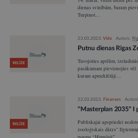
dienas svinībām, baram pievi
Turpinot…
23.03.2023.
Vide
Autors:
Rī
Putnu dienas Rīgas 
Tuvojoties aprīlim, izsludin
RELĪZE
pasākumam pievienojies vēl v
kuram apmeklētāji…
22.03.2023.
Finanses
Autor
"Masterplan 2035" I 
Publiskajai apspriedei nodot
RELĪZE
zooloģiskais dārzs” Ilgtermi
posma “Himalaji”…