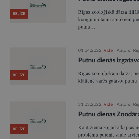
Rīgas zooloģiskā dārza filiāl
RELĪZE
kiangu un lamu aplokiem piesk
putnu…
01.04.2022.
Vide
Autors:
Rī
Putnu dienās izgatav
Rīgas zooloģiskajā dārzā, pē
RELĪZE
klātienē varēs gatavot putnu 
31.03.2022.
Vide
Autors:
Rī
Putnu dienas Zoodār
Kaut ziema šogad atkāpjas ne
RELĪZE
problēmu puteņi, saule arvie