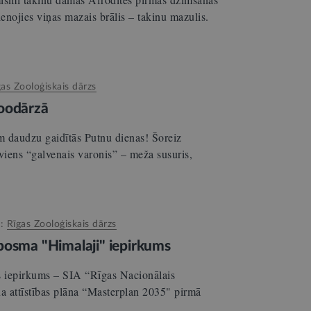
enojies viņas mazais brālis – takinu mazulis.
gas Zooloģiskais dārzs
Zoodārzā
ām daudzu gaidītās Putnu dienas! Šoreiz
iens “galvenais varonis” – meža susuris,
s:
Rīgas Zooloģiskais dārzs
posma "Himalaji" iepirkums
s iepirkums – SIA “Rīgas Nacionālais
ņa attīstības plāna “Masterplan 2035" pirmā