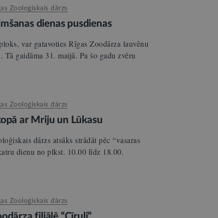
gas Zooloģiskais dārzs
imšanas dienas pusdienas
ploks, var gatavoties Rīgas Zoodārza lauvēnu
i. Tā gaidāma 31. maijā. Pa šo gadu zvēru
gas Zooloģiskais dārzs
kopā ar Mriju un Lūkasu
loģiskais dārzs atsāks strādāt pēc “vasaras
katru dienu no plkst. 10.00 līdz 18.00.
gas Zooloģiskais dārzs
dārza filiālē “Cīruļi”