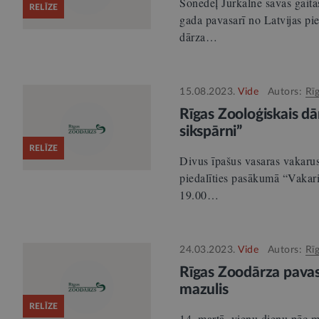
Šonedēļ Jūrkalnē savas gaitas 
RELĪZE
gada pavasarī no Latvijas pi
dārza…
15.08.2023.
Vide
Autors:
Rī
Rīgas Zooloģiskais dā
sikspārni”
RELĪZE
Divus īpašus vasaras vakarus
piedalīties pasākumā “Vakariņ
19.00…
24.03.2023.
Vide
Autors:
Rī
Rīgas Zoodārza pavas
mazulis
RELĪZE
14. martā, vienu dienu pēc 