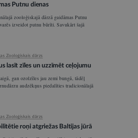
āmas Putnu dienas
onālajā zooloģiskajā dārzā gaidāmas Putnu
varēs izveidot putnu būrīti. Savukārt šajā
gas Zooloģiskais dārzs
us lasīt zīles un uzzīmēt ceļojumu
aigā, gan ozolzīles jau zemi bungā, tādēļ
rnudārzu audzēkņus piedalīties tradicionālajā
gas Zooloģiskais dārzs
itētie roņi atgriežas Baltijas jūrā