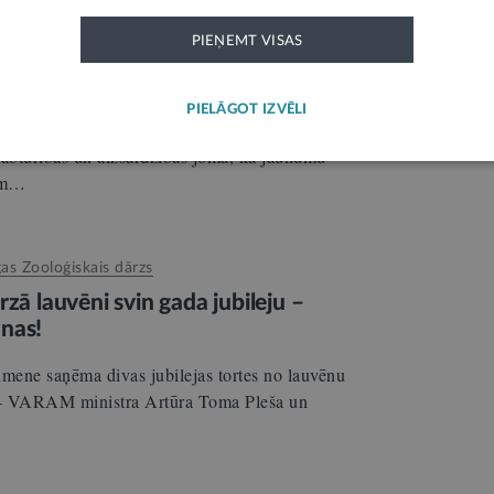
gas Zooloģiskais dārzs
PIEŅEMT VISAS
u Rīgas Zoodārza Amūras tīģeru
PIELĀGOT IZVĒLI
s, īstenojot atbalstītāju un sadarbības
labturības un aizsardzības jomā, kā jaunumu
iem…
gas Zooloģiskais dārzs
zā lauvēni svin gada jubileju –
nas!
imene saņēma divas jubilejas tortes no lauvēnu
 – VARAM ministra Artūra Toma Pleša un