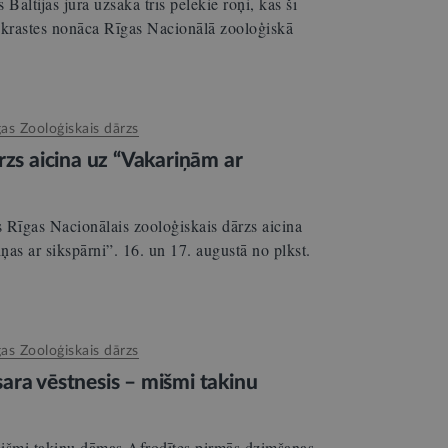
Baltijas jūrā uzsāka trīs pelēkie roņi, kas šī
ekrastes nonāca Rīgas Nacionālā zooloģiskā
gas Zooloģiskais dārzs
rzs aicina uz “Vakariņām ar
 Rīgas Nacionālais zooloģiskais dārzs aicina
as ar sikspārni”. 16. un 17. augustā no plkst.
gas Zooloģiskais dārzs
ara vēstnesis – mišmi takinu
mišmi takinu dāmas Afrodītes pirmās dzimšanas