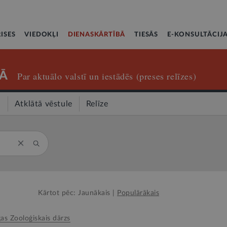
ISES
VIEDOKĻI
DIENASKĀRTĪBĀ
TIESĀS
E-KONSULTĀCIJ
Ā
Par aktuālo valstī un iestādēs (preses relīzes)
a
Atklātā vēstule
Relīze
Kārtot pēc:
Jaunākais
|
Populārākais
gas Zooloģiskais dārzs