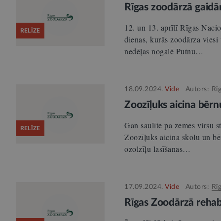
Rīgas zoodārzā gaid
12. un 13. aprīlī Rīgas Naci
RELĪZE
dienas, kurās zoodārza viesi 
nedēļas nogalē Putnu…
18.09.2024.
Vide
Autors:
Rī
Zoozīļuks aicina bērn
Gan saulīte pa zemes virsu st
RELĪZE
Zoozīļuks aicina skolu un bē
ozolzīļu lasīšanas…
17.09.2024.
Vide
Autors:
Rī
Rīgas Zoodārzā rehabil