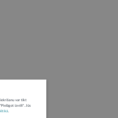
iekrišanu var tikt
Pielāgot izvēli". Jūs
litikā
.