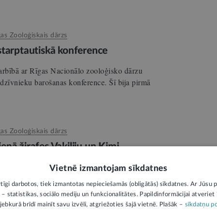
gas Zooloģiskais dārzs
starptautiskā konference
arbībā ar Rīgas Nacionālo zooloģisko dārzu
dzīvnieku barošanas konference. Šī bija pirmā
gas Zooloģiskais dārzs
nā žirafes Vakiliju un Kimi
fe Vakilija svinēs savu trešo dzimšanas dienu.
Vietnē izmantojam sīkdatnes
osvinēja 15. dzimšanas dienu 24. jūlijā.
rtīgi darbotos, tiek izmantotas nepieciešamās (obligātās) sīkdatnes. Ar Jūsu p
 – statistikas, sociālo mediju un funkcionalitātes. Papildinformācijai atveriet "
jebkurā brīdī mainīt savu izvēli, atgriežoties šajā vietnē. Plašāk –
sīkdatņu po