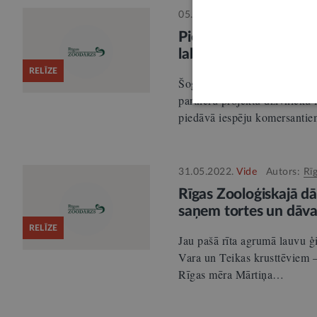
05.07.2022.
Vide
Autors:
Rī
Piesaista finansējum
labturībai
RELĪZE
Šogad Rīgas Zooloģiskais dārz
partneru projektu dzīvnieku 
piedāvā iespēju komersant
31.05.2022.
Vide
Autors:
Rī
Rīgas Zooloģiskajā dār
saņem tortes un dāva
RELĪZE
Jau pašā rīta agrumā lauvu ģ
Vara un Teikas krusttēviem
Rīgas mēra Mārtiņa…