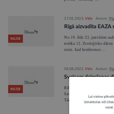
27.01.2023.
Vide
Autors:
Rī
Rīgā aizvadīta EAZA 
No 19. līdz 22. janvārim sad
RELĪZE
notika 12. Zooloģisko dārzu 
reize, kad konference…
08.08.2022.
Vide
Autors:
Rī
Sveicam dzimšanas die
Rīt, 9. augustā Rotšilda žira
RELĪZE
Savukārt žirafu puisis Kimi n
Lai vietne pilnvē
Tādēļ…
izmantotas vēl citas
varat 