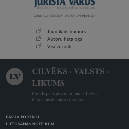
ŽURNĀLS TIESISKAI DOMAI UN PRAKSEI
Jaunākais numurs
Autoru katalogs
Visi žurnāli
CILVĒKS · VALSTS ·
LIKUMS
Portāls par Latviju un mums Latvijā.
Palīgs tiesību aktu izpratnei.
PAR LV PORTĀLU
LIETOŠANAS NOTEIKUMI