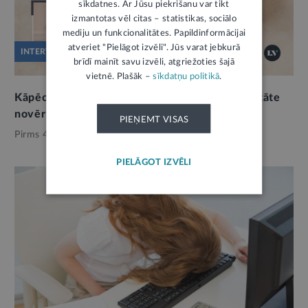
sīkdatnes. Ar Jūsu piekrišanu var tikt
izmantotas vēl citas – statistikas, sociālo
mediju un funkcionalitātes. Papildinformācijai
atveriet "Pielāgot izvēli". Jūs varat jebkurā
INTERVIJA
brīdī mainīt savu izvēli, atgriežoties šajā
vietnē. Plašāk –
sīkdatņu politikā
.
Kāpēc nefinanšu sektora uzraudzības efektivitāte
novērtēta kā vidēja
PIEŅEMT VISAS
Pirms 4 mēnešiem,
Finanses
PIELĀGOT IZVĒLI