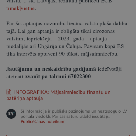
valstu, t. sk. Latvijas, rezultāti publicēti ECB
tīmekļvietnē
.
Par šīs aptaujas nozīmību liecina valstu plašā dalība
tajā. Lai gan aptauja ir obligāta tikai eirozonas
valstīm, iepriekšējā – 2023. gada – aptaujā
piedalījās arī Ungārija un Čehija. Pavisam kopā ES
tika intervēts aptuveni 90 tūkst. mājsaimniecību.
Jautājumu un neskaidrību gadījumā
iedzīvotāji
zvanīt pa tālruni 67022300
aicināti
.
INFOGRAFIKA: Mājsaimniecību finanšu un
patēriņa aptauja
Šī informācija ir publisks paziņojums un neatspoguļo LV
portāla viedokli. Par tās saturu atbild iesūtītājs.
Publicēšanas noteikumi