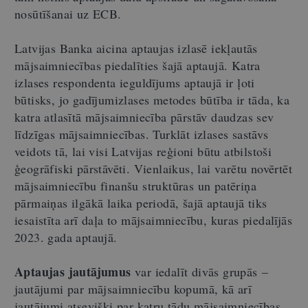
nosūtīšanai uz ECB.
Latvijas Banka aicina aptaujas izlasē iekļautās
mājsaimniecības piedalīties šajā aptaujā. Katra
izlases respondenta ieguldījums aptaujā ir ļoti
būtisks, jo gadījumizlases metodes būtība ir tāda, ka
katra atlasītā mājsaimniecība pārstāv daudzas sev
līdzīgas mājsaimniecības. Turklāt izlases sastāvs
veidots tā, lai visi Latvijas reģioni būtu atbilstoši
ģeogrāfiski pārstāvēti. Vienlaikus, lai varētu novērtēt
mājsaimniecību finanšu struktūras un patēriņa
pārmaiņas ilgākā laika periodā, šajā aptaujā tiks
iesaistīta arī daļa to mājsaimniecību, kuras piedalījās
2023. gada aptaujā.
Aptaujas jautājumus
var iedalīt divās grupās –
jautājumi par mājsaimniecību kopumā, kā arī
jautājumi atsevišķi par katru tādu mājsaimniecības