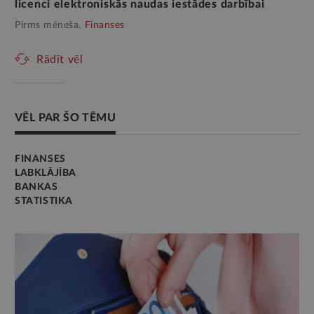
licenci elektroniskās naudas iestādes darbībai
Pirms mēneša,
Finanses
Rādīt vēl
VĒL PAR ŠO TĒMU
FINANSES
LABKLĀJĪBA
BANKAS
STATISTIKA