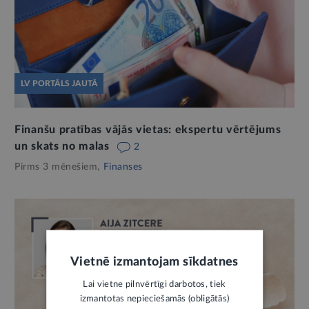
LV PORTĀLS JAUTĀ
Finanšu pratības vājās vietas: ekspertu vērtējums
un skats no malas
2
Pirms 3 mēnešiem,
Finanses
Vietnē izmantojam sīkdatnes
Lai vietne pilnvērtīgi darbotos, tiek
izmantotas nepieciešamās (obligātās)