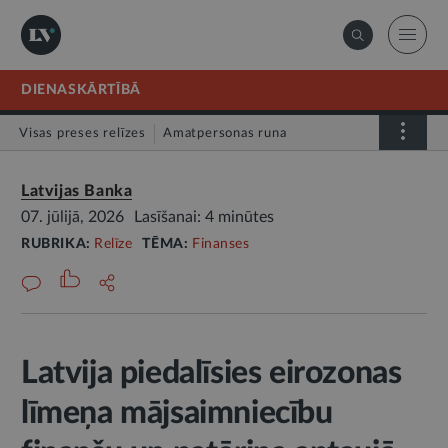
DIENASKĀRTĪBĀ
Visas preses relīzes
Amatpersonas runa
Atklātā vēstule
Relīze
Latvijas Banka
07. jūlijā, 2026
Lasīšanai: 4 minūtes
RUBRIKA:
Relīze
TĒMA:
Finanses
Latvija piedalīsies eirozonas
līmeņa mājsaimniecību