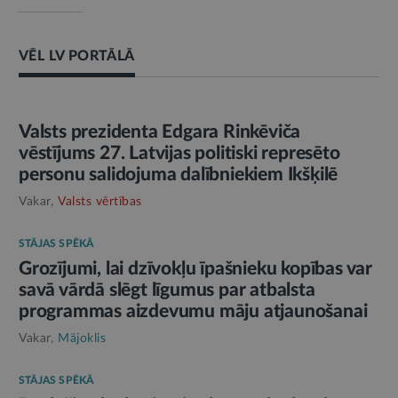
VĒL LV PORTĀLĀ
AMATPERSONAS RUNA
Valsts prezidenta Edgara Rinkēviča
vēstījums 27. Latvijas politiski represēto
personu salidojuma dalībniekiem Ikšķilē
Vakar,
Valsts vērtības
STĀJAS SPĒKĀ
Grozījumi, lai dzīvokļu īpašnieku kopības var
savā vārdā slēgt līgumus par atbalsta
programmas aizdevumu māju atjaunošanai
Vakar,
Mājoklis
STĀJAS SPĒKĀ