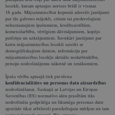
locekli, kuram aptaujas norises brīdī ir vismaz
16 gadu. Mājsaimniecībai kopumā adresēti jautājumi
par tās galveno mājokli, citiem tai piederošajiem
nekustamajiem īpašumiem, kredītsaistībām,
komercdarbību, vērtīgiem dāvinājumiem, kopējo
patēriņu un uzkrājumiem. Savukārt jautājumi par
katru mājsaimniecības locekli saistīti ar
demogrāfiskajiem datiem, informāciju par
mājsaimniecības locekļu aktuālo nodarbinātību,
pensiju nodrošinājumu nākotnē un ienākumiem.
Īpaša vērība aptaujā tiek pievērsta
konfidencialitātes un personas datu aizsardzības
nodrošināšanai. Saskaņā ar Latvijas un Eiropas
Savienības (ES) normatīvo aktu prasībām tiks
nodrošināta godprātīga un likumīga personas datu
apstrāde tikai atbilstoši paredzētajam mērķim un tam
nepieciešamajā apjomā. Pēc aptaujas