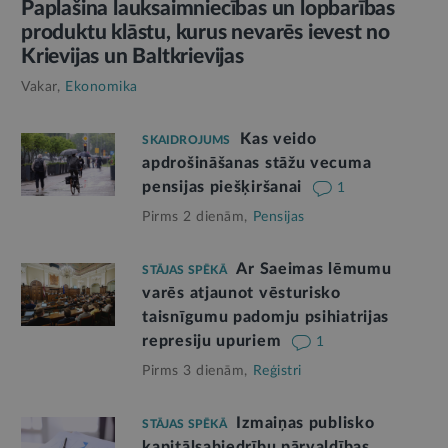
Paplašina lauksaimniecības un lopbarības
produktu klāstu, kurus nevarēs ievest no
Krievijas un Baltkrievijas
Vakar,
Ekonomika
Kas veido
SKAIDROJUMS
apdrošināšanas stāžu vecuma
pensijas piešķiršanai
1
Pirms 2 dienām,
Pensijas
Ar Saeimas lēmumu
STĀJAS SPĒKĀ
varēs atjaunot vēsturisko
taisnīgumu padomju psihiatrijas
represiju upuriem
1
Pirms 3 dienām,
Reģistri
Izmaiņas publisko
STĀJAS SPĒKĀ
kapitālsabiedrību pārvaldības