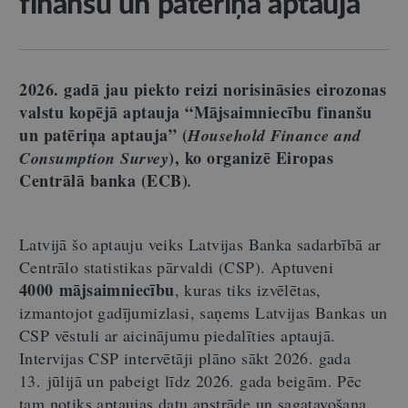
finanšu un patēriņa aptaujā
2026. gadā jau piekto reizi norisināsies
eirozonas
valstu kopējā aptauj
a
“Mājsaimniecību finanšu
un patēriņa aptauja”
(
Household Finance and
), ko organizē Eiropas
Consumption Survey
Centrālā banka (ECB)
.
Latvijā šo aptauju veiks Latvijas Banka sadarbībā ar
Centrālo statistikas pārvaldi (CSP). Aptuveni
4000 mājsaimniecību
, kuras tiks izvēlētas,
izmantojot gadījumizlasi, saņems Latvijas Bankas un
CSP vēstuli ar aicinājumu piedalīties aptaujā.
Intervijas CSP intervētāji plāno sākt 2026. gada
13. jūlijā un pabeigt līdz 2026. gada beigām. Pēc
tam notiks aptaujas datu apstrāde un sagatavošana