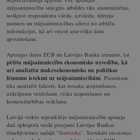
mājsaimniecību sniegtās atbildes tiks anonimizētas,
nošķirot respondenta vārdu, uzvārdu, tālruņa
numuru un mājsaimniecības adresi no atbilžu
informācijas, kā arī veicot atsevišķu datu
apvienošanu.
Aptaujas datus ECB un Latvijas Banka izmanto, lai
pētītu mājsaimniecību ekonomisko uzvedību, kā
arī analizētu makroekonomisko un politikas
lēmumu ietekmi uz mājsaimniecībām
. Piemēram,
tiks analizēti faktori, kas nosaka aizņemšanos,
uzkrājumu veidošanu, riska uzņemšanos un
komercdarbības veikšanu.
Latvijā veikto iepriekšējo mājsaimniecību aptauju
dati apkopotā veidā pieejami Latvijas Bankas
tīmekļvietnes sadaļā
"
Statistika
"
. Savukārt eirozonas