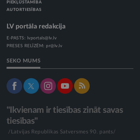
PIEKĻŪSTAMĪBA
AUTORTIESĪBAS
LV portāla redakcija
E-PASTS:
lvportals@lv.lv
PRESES RELĪZĒM:
pr@lv.lv
SEKO MUMS
"Ikvienam ir tiesības zināt savas
tiesības"
/Latvijas Republikas Satversmes 90. pants/