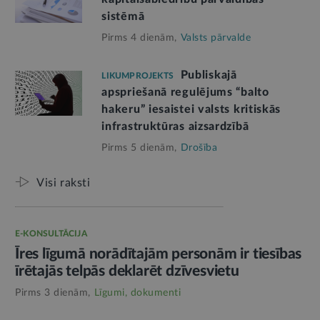
sistēmā
Pirms 4 dienām,
Valsts pārvalde
Publiskajā
LIKUMPROJEKTS
apspriešanā regulējums “balto
hakeru” iesaistei valsts kritiskās
infrastruktūras aizsardzībā
Pirms 5 dienām,
Drošība
Visi raksti
E-KONSULTĀCIJA
Īres līgumā norādītajām personām ir tiesības
īrētajās telpās deklarēt dzīvesvietu
Pirms 3 dienām,
Līgumi, dokumenti