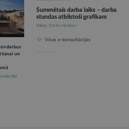
Summētais darba laiks – darba
stundas atbilstoši grafikam
Vakar,
Darba tiesības
Visas e-konsultācijas
 būvdarbus
tēšanai un
kumā
ūvniecība