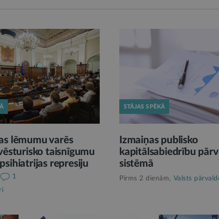
KĀ
STĀJAS SPĒKĀ
as lēmumu varēs
Izmaiņas publisko
vēsturisko taisnīgumu
kapitālsabiedrību pārv
sihiatrijas represiju
sistēmā
1
Pirms 2 dienām,
Valsts pārvald
ri