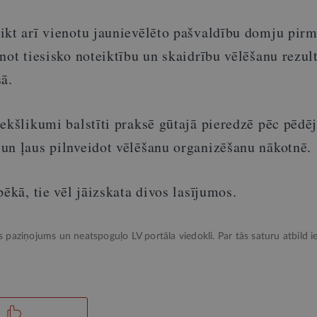
ikt arī vienotu jaunievēlēto pašvaldību domju pirm
not tiesisko noteiktību un skaidrību vēlēšanu rezul
ā.
iekšlikumi balstīti praksē gūtajā pieredzē pēc pēdē
un ļaus pilnveidot vēlēšanu organizēšanu nākotnē.
pēkā, tie vēl jāizskata divos lasījumos.
ks paziņojums un neatspoguļo LV portāla viedokli. Par tās saturu atbild ie