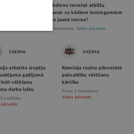
Rinkēviča
10 darbdienu termiņš atbilžu
esijas
sniegšanai: uz kādiem iesniegumiem
 jūnijā
attiecas jaunā norma?
Pirms 5 mēnešiem,
Valsts pārvalde
SAEIMA
SAEIMA
ija atbalsta iespēju
Komisija rosina pilnveidot
audējuma gadījumā
pašvaldību vēlēšanu
rināt vēlēšanu
kārtību
kņu darba laiku
Pirms 2 mēnešiem,
Valsts pārvalde
 3 nedēļām,
 pārvalde