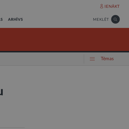
IENĀKT
AS
ARHĪVS
MEKLĒT
Tēmas
u