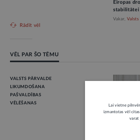
Eiropas dro
stabilitātei
Vakar,
Valsts
Rādīt vēl
VĒL PAR ŠO TĒMU
VALSTS PĀRVALDE
LIKUMDOŠANA
PAŠVALDĪBAS
VĒLĒŠANAS
Lai vietne pilnvē
izmantotas vēl citas
varat 
STĀJAS SPĒ