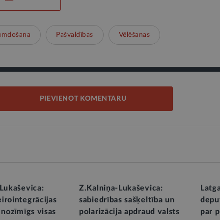
umdošana
Pašvaldības
Vēlēšanas
PIEVIENOT KOMENTĀRU
-Lukaševica:
Z.Kalniņa-Lukaševica:
Latg
irointegrācijas
sabiedrības sašķeltība un
depu
 nozīmīgs visas
polarizācija apdraud valsts
par 