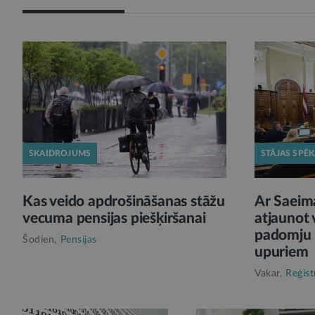
SKAIDROJUMS
STĀJAS SPĒ
Kas veido apdrošināšanas stāžu
Ar Saeim
vecuma pensijas piešķiršanai
atjaunot 
padomju p
Šodien,
Pensijas
upuriem
Vakar,
Reģist