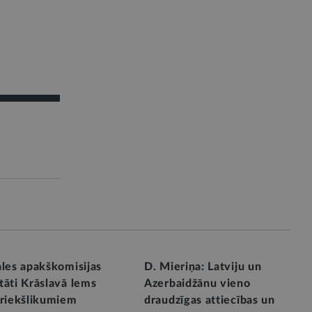
ales apakškomisijas
D. Mieriņa: Latviju un
tāti Krāslavā lems
Azerbaidžānu vieno
priekšlikumiem
draudzīgas attiecības un