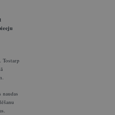
t
pieeju
. Tostarp
jā
m.
s naudas
ēlēšanu
us.