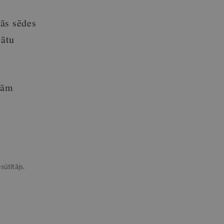
ās sēdes
tātu
jām
sūtītājs.