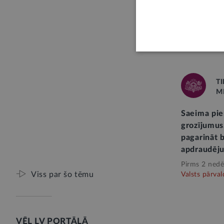
Ievieš ārva
izraisīta i
kompensēš
Pirms 4 nedē
TI
M
Saeima pi
grozījumus,
pagarināt b
apdraudēj
Pirms 2 nedē
Viss par šo tēmu
Valsts pārval
VĒL LV PORTĀLĀ