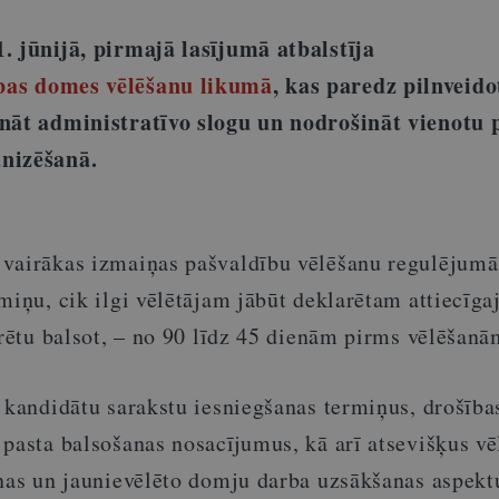
. jūnijā, pirmajā lasījumā atbalstīja
bas domes vēlēšanu likumā
, kas paredz pilnveido
ināt administratīvo slogu un nodrošināt vienotu 
nizēšanā.
vairākas izmaiņas pašvaldību vēlēšanu regulējumā
miņu, cik ilgi vēlētājam jābūt deklarētam attiecīga
arētu balsot, – no 90 līdz 45 dienām pirms vēlēšanā
t kandidātu sarakstu iesniegšanas termiņus, drošība
 pasta balsošanas nosacījumus, kā arī atsevišķus v
anas un jaunievēlēto domju darba uzsākšanas aspekt