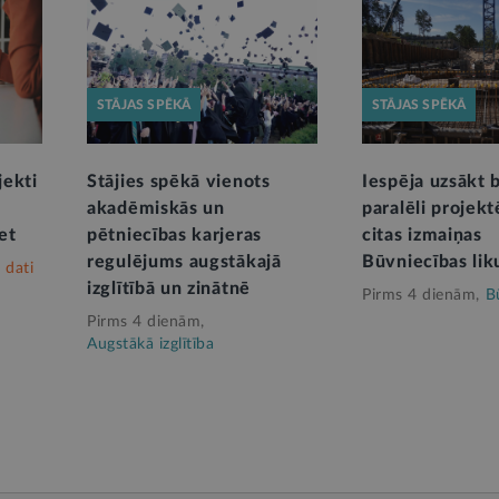
STĀJAS SPĒKĀ
STĀJAS SPĒKĀ
jekti
Stājies spēkā vienots
Iespēja uzsākt
akadēmiskās un
paralēli projek
et
pētniecības karjeras
citas izmaiņas
regulējums augstākajā
Būvniecības li
 dati
izglītībā un zinātnē
Pirms 4 dienām,
B
Pirms 4 dienām,
Augstākā izglītība