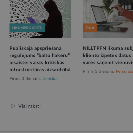
LIKUMPROJEKTS
ZIŅA
Publiskajā apspriešanā
NILLTPFN likuma sub
regulējums “balto hakeru”
klientu izpētes datus
iesaistei valsts kritiskās
varēs saņemt vienuvi
infrastruktūras aizsardzībā
Pirms 3 dienām,
Personas
Pirms 3 dienām,
Drošība
Visi raksti