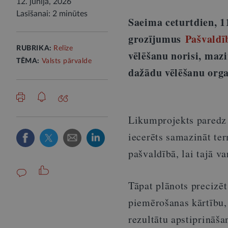
12. jūnijā, 2026
Lasīšanai: 2 minūtes
Saeima ceturtdien, 11
grozījumus
Pašvaldī
RUBRIKA:
Relīze
vēlēšanu norisi, maz
TĒMA:
Valsts pārvalde
dažādu vēlēšanu orga
Likumprojekts paredz 
iecerēts samazināt ter
pašvaldībā, lai tajā v
Tāpat plānots precizē
piemērošanas kārtību,
rezultātu apstiprināš