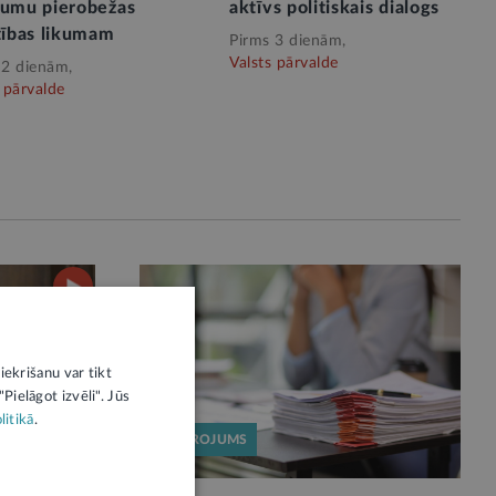
rumu pierobežas
aktīvs politiskais dialogs
tības likumam
Pirms 3 dienām,
Valsts pārvalde
 2 dienām,
 pārvalde
iekrišanu var tikt
Pielāgot izvēli". Jūs
litikā
.
SKAIDROJUMS