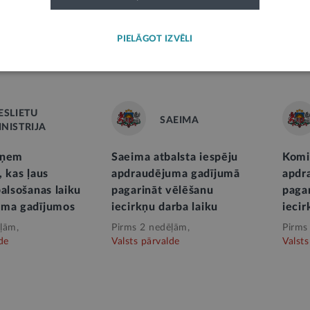
lstu militārās darbības
Valsts prezidenta Edgara 
ncidenta radīto zaudējumu
uzruna Saeimas pavasara s
PIELĀGOT IZVĒLI
anas mehānismu
noslēgumā 2026. gada 18.
ļām,
Valsts pārvalde
Pirms mēneša,
Valsts pārvalde
ESLIETU
SAEIMA
INISTRIJA
eņem
Saeima atbalsta iespēju
Komis
 kas ļaus
apdraudējuma gadījumā
apdr
alsošanas laiku
pagarināt vēlēšanu
paga
uma gadījumos
iecirkņu darba laiku
iecir
ļām,
Pirms 2 nedēļām,
Pirms
de
Valsts pārvalde
Valsts