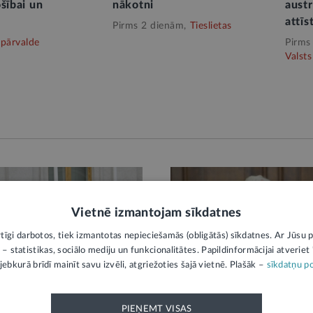
šībai un
nākotni
aust
attīs
Pirms 2 dienām,
Tieslietas
 pārvalde
Pirms
Valsts
Vietnē izmantojam sīkdatnes
rtīgi darbotos, tiek izmantotas nepieciešamās (obligātās) sīkdatnes. Ar Jūsu p
 – statistikas, sociālo mediju un funkcionalitātes. Papildinformācijai atveriet "
jebkurā brīdī mainīt savu izvēli, atgriežoties šajā vietnē. Plašāk –
sīkdatņu po
KĀ
AMATPERSONAS RUNA
PIEŅEMT VISAS