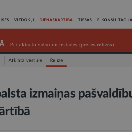
ISES
VIEDOKĻI
DIENASKĀRTĪBĀ
TIESĀS
E-KONSULTĀCIJ
Ā
Par aktuālo valstī un iestādēs (preses relīzes)
a
Atklātā vēstule
Relīze
alsta izmaiņas pašvaldīb
ārtībā