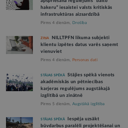
apspriešanā regulējums “balto
hakeru” iesaistei valsts kritiskās
infrastruktūras aizsardzībā
Pirms 4 dienām,
Drošība
NILLTPFN likuma subjekti
ZIŅA
klientu izpētes datus varēs saņemt
vienuviet
Pirms 4 dienām,
Personas dati
Stājies spēkā vienots
STĀJAS SPĒKĀ
akadēmiskās un pētniecības
karjeras regulējums augstākajā
izglītībā un zinātnē
Pirms 5 dienām,
Augstākā izglītība
Iespēja uzsākt
STĀJAS SPĒKĀ
būvdarbus paralēli projektēšanai un