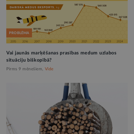
PROBLĒMA
Vai jaunās marķēšanas prasības medum uzlabos
situāciju biškopībā?
Pirms 9 mēnešiem,
Vide