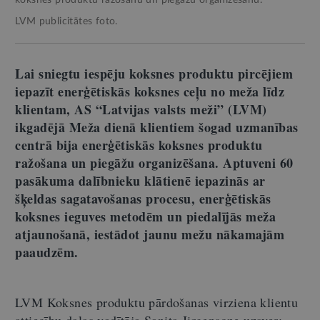
LVM publicitātes foto.
Lai sniegtu iespēju koksnes produktu pircējiem
iepazīt enerģētiskās koksnes ceļu no meža līdz
klientam, AS
“
Latvijas valsts meži
”
(LVM)
ikgadējā Meža dienā klientiem šogad uzmanības
centrā bija enerģētiskās koksnes produktu
ražošana un piegāžu organizēšana. Aptuveni 60
pasākuma dalībnieku klātienē iepazinās ar
šķeldas sagatavošanas procesu, enerģētiskās
koksnes ieguves metodēm un piedalījās meža
atjaunošanā, iestādot jaunu mežu nākamajām
paaudzēm.
LVM Koksnes produktu pārdošanas virziena klientu
attiecību daļas vadītāja Sanita Jirgensone uzsver: