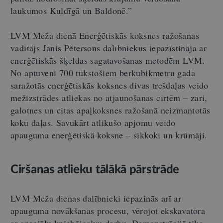
laukumos Kuldīgā un Baldonē.”
LVM Meža dienā Enerģētiskās koksnes ražošanas
vadītājs Jānis Pētersons dalībniekus iepazīstināja ar
enerģētiskās šķeldas sagatavošanas metodēm LVM.
No aptuveni 700 tūkstošiem berkubikmetru gadā
saražotās enerģētiskās koksnes divas trešdaļas veido
mežizstrādes atliekas no atjaunošanas cirtēm – zari,
galotnes un citas apaļkoksnes ražošanā neizmantotās
koku daļas. Savukārt atlikušo apjomu veido
apauguma enerģētiskā koksne – sīkkoki un krūmāji.
Ciršanas atlieku tālākā pārstrāde
LVM Meža dienas dalībnieki iepazinās arī ar
apauguma novākšanas procesu, vērojot ekskavatora
ar speciālu kniebējgalvu darbu. Demonstrācijā tika