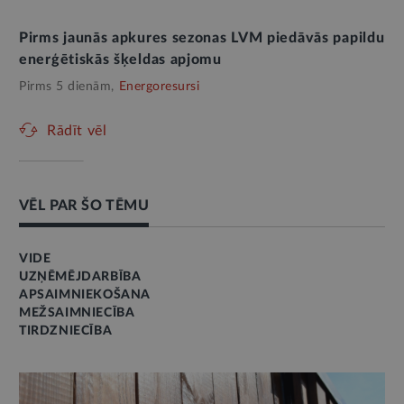
Pirms jaunās apkures sezonas LVM piedāvās papildu
enerģētiskās šķeldas apjomu
Pirms 5 dienām,
Energoresursi
Rādīt vēl
VĒL PAR ŠO TĒMU
VIDE
UZŅĒMĒJDARBĪBA
APSAIMNIEKOŠANA
MEŽSAIMNIECĪBA
TIRDZNIECĪBA