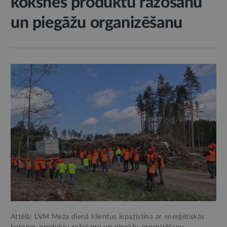
koksnes produktu ražošanu
un piegāžu organizēšanu
Attēlā: LVM Meža dienā klientus iepazīstina ar enerģētiskās
koksnes produktu ražošanu un piegāžu organizēšanu.