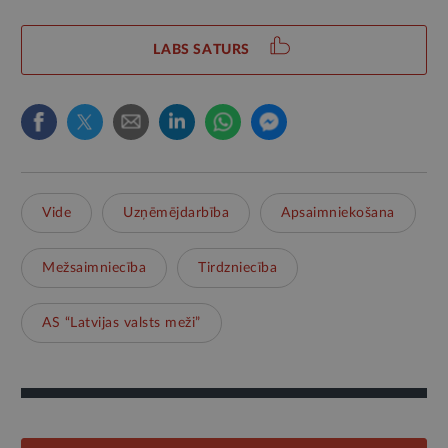
LABS SATURS
Vide
Uzņēmējdarbība
Apsaimniekošana
Mežsaimniecība
Tirdzniecība
AS “Latvijas valsts meži”