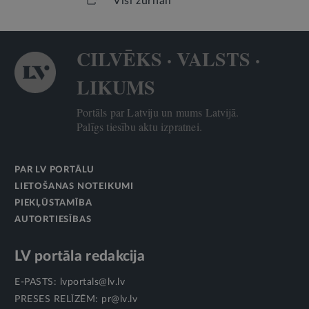
Visi žurnāli
CILVĒKS · VALSTS ·
LIKUMS
Portāls par Latviju un mums Latvijā.
Palīgs tiesību aktu izpratnei.
PAR LV PORTĀLU
LIETOŠANAS NOTEIKUMI
PIEKĻŪSTAMĪBA
AUTORTIESĪBAS
LV portāla redakcija
E-PASTS:
lvportals@lv.lv
PRESES RELĪZĒM:
pr@lv.lv