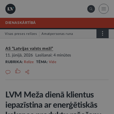
DIENASKĀRTĪBĀ
Visas preses relīzes
Amatpersonas runa
Atklātā vēstule
Relīze
AS “Latvijas valsts meži”
11. jūnijā, 2026
Lasīšanai: 4 minūtes
RUBRIKA:
Relīze
TĒMA:
Vide
LVM Meža dienā klientus
iepazīstina ar enerģētiskās