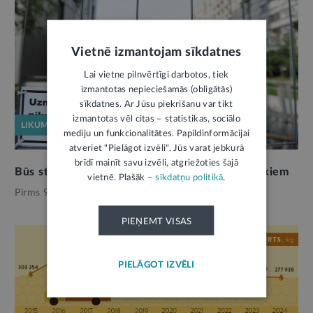
Vietnē izmantojam sīkdatnes
Lai vietne pilnvērtīgi darbotos, tiek
izmantotas nepieciešamās (obligātās)
sīkdatnes. Ar Jūsu piekrišanu var tikt
izmantotas vēl citas – statistikas, sociālo
LIKUMPROJEKTS
mediju un funkcionalitātes. Papildinformācijai
atveriet "Pielāgot izvēli". Jūs varat jebkurā
brīdī mainīt savu izvēli, atgriežoties šajā
Būs stingrākas prasības bīstamu suņu saimniekiem
vietnē. Plašāk –
sīkdatņu politikā
.
Pirms 9 mēnešiem,
Vide
PIEŅEMT VISAS
PIELĀGOT IZVĒLI