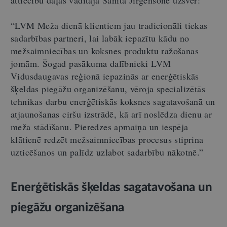
“
LVM Meža dienā klientiem jau tradicionāli tiekas
sadarbības partneri, lai labāk iepazītu kādu no
mežsaimniecības un koksnes produktu ražošanas
jomām. Šogad pasākuma dalībnieki LVM
Vidusdaugavas reģionā iepazinās ar enerģētiskās
šķeldas piegāžu organizēšanu, vēroja specializētās
tehnikas darbu enerģētiskās koksnes sagatavošanā un
atjaunošanas ciršu izstrādē, kā arī noslēdza dienu ar
meža stādīšanu. Pieredzes apmaiņa un iespēja
klātienē redzēt mežsaimniecības procesus stiprina
uzticēšanos un palīdz uzlabot sadarbību nākotnē.”
Enerģētiskās šķeldas sagatavošana un
piegāžu organizēšana