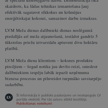
skaidrots, ka šādas tehnikas izmantošana ļauj
efektīvāk sagatavot sīkkokus un krūmājus
enerģētiskajai koksnei, samazinot darbu izmaksas.
LVM Meža dienas dalībnieki dienas noslēgumā
piedalījās arī meža atjaunošanā, iestādot gandrīz 5
tūkstošus priežu ietvarstādu aptuveni divu hektāru
platībā.
LVM Meža diena klientiem – koksnes produktu
pircējiem – šogad notika jau devīto reizi, sniedzot
dalībniekiem iespēju labāk iepazīt uzņēmuma
biznesa procesus un pilnveidot turpmāko savstarpējo
sadarbību.
Šī informācija ir publisks paziņojums un neatspoguļo LV
portāla viedokli. Par tās saturu atbild iesūtītājs.
Publicēšanas noteikumi