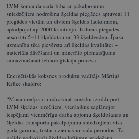
LVM komanda sadarbībā ar pakalpojumu
sniedzējiem nodrošina šķeldas piegādes aptuveni 11
piegādes vietām un diviem šķeldas laukumiem,
apkalpojot ap 2000 krautuvju. Ikdienā piegādēs
iesaistīti 5–11 šķeldotāji un 33 šķeldvedēji. Īpaša
uzmanība tika pievērsta arī šķeldas kvalitātei –
materiāla žāvēšanai un minerālo piemaisījumu
samazināšanai tehnoloģiskajā procesā.
Enerģētiskās koksnes produktu vadītājs Mārtiņš
Krūze skaidro:
“
Mūsu mērķis ir nodrošināt saistību izpildi pret
LVM šķeldas pircējiem, vienlaikus saplānojot
iespējami vienmērīgu darba apjomu šķeldošanas un
šķeldas transporta pakalpojumu sniedzējiem visa
gada garumā, tostarp ziemas un sala periodos. To
palīdz nodrošināt šķeldas krājumu veidošana