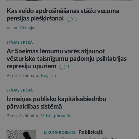
Kas veido apdrošināšanas stāžu vecuma
pensijas piešķiršanai
1
Vakar,
Pensijas
STĀJAS SPĒKĀ
Ar Saeimas lēmumu varēs atjaunot
vēsturisko taisnīgumu padomju psihiatrijas
represiju upuriem
1
Pirms 2 dienām,
Reģistri
STĀJAS SPĒKĀ
Izmaiņas publisko kapitālsabiedrību
pārvaldības sistēmā
Pirms 3 dienām,
Valsts pārvalde
Publiskajā
LIKUMPROJEKTS