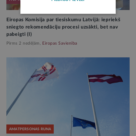
Eiropas Komisija par tiesiskumu Latvijā: iepriekš
sniegto rekomendāciju procesi uzsākti, bet nav
pabeigti (I)
Pirms 2 nedēļām,
Eiropas Savienība
AMATPERSONAS RUNA