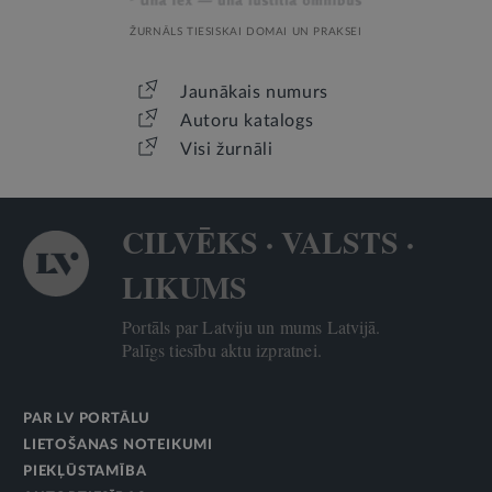
ŽURNĀLS TIESISKAI DOMAI UN PRAKSEI
Jaunākais numurs
Autoru katalogs
Visi žurnāli
CILVĒKS · VALSTS ·
LIKUMS
Portāls par Latviju un mums Latvijā.
Palīgs tiesību aktu izpratnei.
PAR LV PORTĀLU
LIETOŠANAS NOTEIKUMI
PIEKĻŪSTAMĪBA