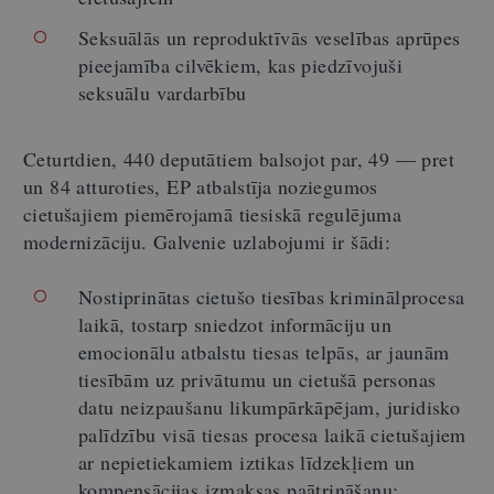
Seksuālās un reproduktīvās veselības aprūpes
pieejamība cilvēkiem, kas piedzīvojuši
seksuālu vardarbību
Ceturtdien, 440 deputātiem balsojot par, 49 — pret
un 84 atturoties, EP atbalstīja noziegumos
cietušajiem piemērojamā tiesiskā regulējuma
modernizāciju. Galvenie uzlabojumi ir šādi:
Nostiprinātas cietušo tiesības kriminālprocesa
laikā, tostarp sniedzot informāciju un
emocionālu atbalstu tiesas telpās, ar jaunām
tiesībām uz privātumu un cietušā personas
datu neizpaušanu likumpārkāpējam, juridisko
palīdzību visā tiesas procesa laikā cietušajiem
ar nepietiekamiem iztikas līdzekļiem un
kompensācijas izmaksas paātrināšanu;