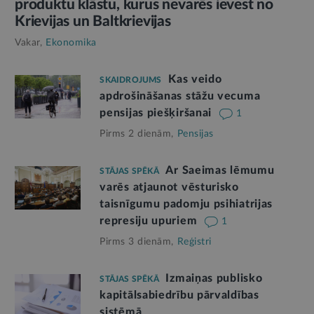
produktu klāstu, kurus nevarēs ievest no
Krievijas un Baltkrievijas
Vakar,
Ekonomika
Kas veido
SKAIDROJUMS
apdrošināšanas stāžu vecuma
pensijas piešķiršanai
1
Pirms 2 dienām,
Pensijas
Ar Saeimas lēmumu
STĀJAS SPĒKĀ
varēs atjaunot vēsturisko
taisnīgumu padomju psihiatrijas
represiju upuriem
1
Pirms 3 dienām,
Reģistri
Izmaiņas publisko
STĀJAS SPĒKĀ
kapitālsabiedrību pārvaldības
sistēmā