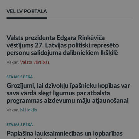
VĒL LV PORTĀLĀ
AMATPERSONAS RUNA
Valsts prezidenta Edgara Rinkēviča
vēstījums 27. Latvijas politiski represēto
personu salidojuma dalībniekiem Ikšķilē
Vakar,
Valsts vērtības
STĀJAS SPĒKĀ
Grozījumi, lai dzīvokļu īpašnieku kopības var
savā vārdā slēgt līgumus par atbalsta
programmas aizdevumu māju atjaunošanai
Vakar,
Mājoklis
STĀJAS SPĒKĀ
Paplašina lauksaimniecības un lopbarības