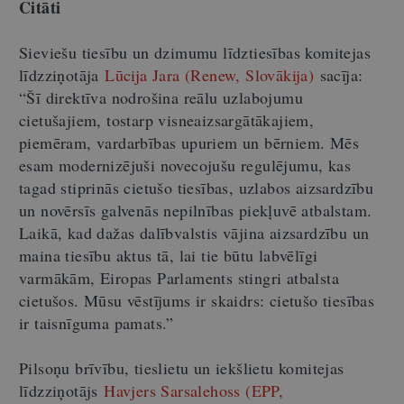
Citāti
Sieviešu tiesību un dzimumu līdztiesības komitejas
līdzziņotāja
Lūcija Jara (Renew, Slovākija)
sacīja:
“Šī direktīva nodrošina reālu uzlabojumu
cietušajiem, tostarp visneaizsargātākajiem,
piemēram, vardarbības upuriem un bērniem. Mēs
esam modernizējuši novecojušu regulējumu, kas
tagad stiprinās cietušo tiesības, uzlabos aizsardzību
un novērsīs galvenās nepilnības piekļuvē atbalstam.
Laikā, kad dažas dalībvalstis vājina aizsardzību un
maina tiesību aktus tā, lai tie būtu labvēlīgi
varmākām, Eiropas Parlaments stingri atbalsta
cietušos. Mūsu vēstījums ir skaidrs: cietušo tiesības
ir taisnīguma pamats.”
Pilsoņu brīvību, tieslietu un iekšlietu komitejas
līdzziņotājs
Havjers Sarsalehoss (EPP,