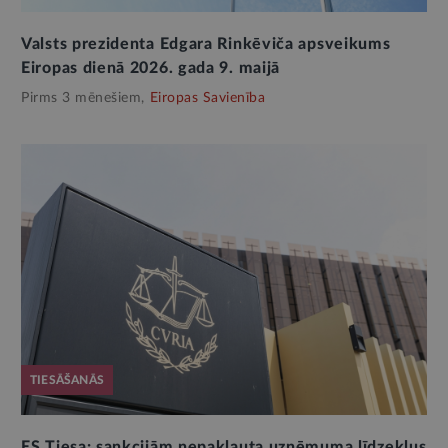
Valsts prezidenta Edgara Rinkēviča apsveikums
Eiropas dienā 2026. gada 9. maijā
Pirms 3 mēnešiem,
Eiropas Savienība
TIESĀŠANĀS
ES Tiesa: sankcijām nepakļauta uzņēmuma līdzekļus