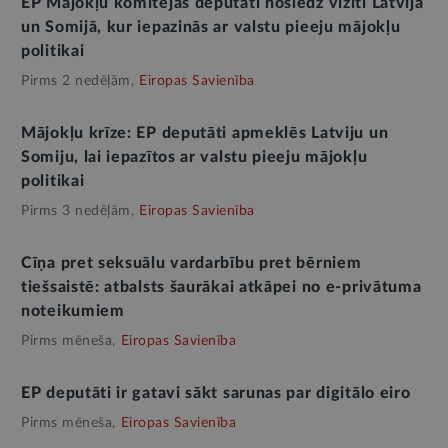
EP Mājokļu komitejas deputāti noslēdz vizīti Latvijā
un Somijā, kur iepazinās ar valstu pieeju mājokļu
politikai
Pirms 2 nedēļām,
Eiropas Savienība
Mājokļu krīze: EP deputāti apmeklēs Latviju un
Somiju, lai iepazītos ar valstu pieeju mājokļu
politikai
Pirms 3 nedēļām,
Eiropas Savienība
Cīņa pret seksuālu vardarbību pret bērniem
tiešsaistē: atbalsts šaurākai atkāpei no e-privātuma
noteikumiem
Pirms mēneša,
Eiropas Savienība
EP deputāti ir gatavi sākt sarunas par digitālo eiro
Pirms mēneša,
Eiropas Savienība