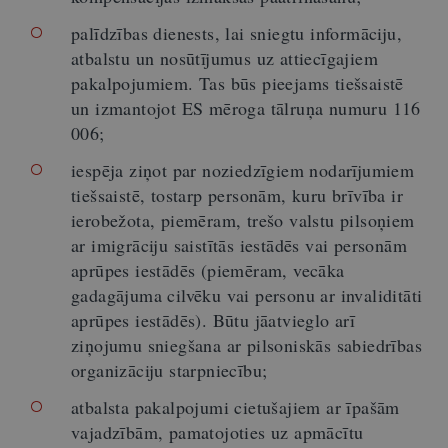
palīdzības dienests, lai sniegtu informāciju,
atbalstu un nosūtījumus uz attiecīgajiem
pakalpojumiem. Tas būs pieejams tiešsaistē
un izmantojot ES mēroga tālruņa numuru 116
006;
iespēja ziņot par noziedzīgiem nodarījumiem
tiešsaistē, tostarp personām, kuru brīvība ir
ierobežota, piemēram, trešo valstu pilsoņiem
ar imigrāciju saistītās iestādēs vai personām
aprūpes iestādēs (piemēram, vecāka
gadagājuma cilvēku vai personu ar invaliditāti
aprūpes iestādēs). Būtu jāatvieglo arī
ziņojumu sniegšana ar pilsoniskās sabiedrības
organizāciju starpniecību;
atbalsta pakalpojumi cietušajiem ar īpašām
vajadzībām, pamatojoties uz apmācītu