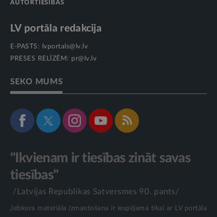
AUTORTIESĪBAS
LV portāla redakcija
E-PASTS:
lvportals@lv.lv
PRESES RELĪZĒM:
pr@lv.lv
SEKO MUMS
"Ikvienam ir tiesības zināt savas
tiesības"
/Latvijas Republikas Satversmes 90. pants/
Jebkura materiāla izmantošana ir iespējama tikai ar LV portāla