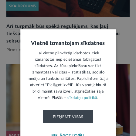
SKAIDROJUMS
Arī turpmāk būs spēkā regulējums, kas ļauj
tiešsaistes platformām brīvprātīgi meklēt bērnu
seksuālās izmantošanas materiālus
Vietnē izmantojam sīkdatnes
Pirms nedēļas,
Eiropas Savienība
Lai vietne pilnvērtīgi darbotos, tiek
izmantotas nepieciešamās (obligātās)
sīkdatnes. Ar Jūsu piekrišanu var tikt
izmantotas vēl citas – statistikas, sociālo
mediju un funkcionalitātes. Papildinformācijai
atveriet "Pielāgot izvēli". Jūs varat jebkurā
brīdī mainīt savu izvēli, atgriežoties šajā
vietnē. Plašāk –
sīkdatņu politikā
.
PIEŅEMT VISAS
PIELĀGOT IZVĒLI
PAR TIESLIETU SISTĒMU