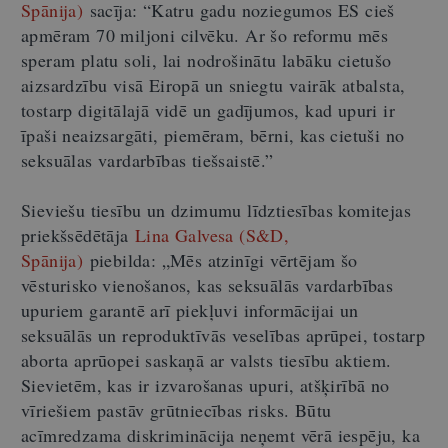
Spānija)
sacīja: “Katru gadu noziegumos ES cieš
apmēram 70 miljoni cilvēku. Ar šo reformu mēs
speram platu soli, lai nodrošinātu labāku cietušo
aizsardzību visā Eiropā un sniegtu vairāk atbalsta,
tostarp digitālajā vidē un gadījumos, kad upuri ir
īpaši neaizsargāti, piemēram, bērni, kas cietuši no
seksuālas vardarbības tiešsaistē.”
Sieviešu tiesību un dzimumu līdztiesības komitejas
priekšsēdētāja
Lina Galvesa (S&D,
Spānija)
piebilda: „Mēs atzinīgi vērtējam šo
vēsturisko vienošanos, kas seksuālās vardarbības
upuriem garantē arī piekļuvi informācijai un
seksuālās un reproduktīvās veselības aprūpei, tostarp
aborta aprūopei saskaņā ar valsts tiesību aktiem.
Sievietēm, kas ir izvarošanas upuri, atšķirībā no
vīriešiem pastāv grūtniecības risks. Būtu
acīmredzama diskriminācija neņemt vērā iespēju, ka