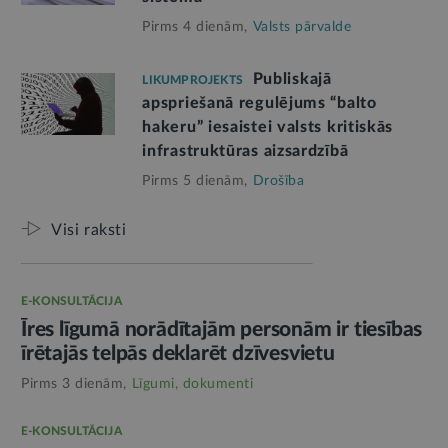
Pirms 4 dienām,
Valsts pārvalde
Publiskajā
LIKUMPROJEKTS
apspriešanā regulējums “balto
hakeru” iesaistei valsts kritiskās
infrastruktūras aizsardzībā
Pirms 5 dienām,
Drošība
Visi raksti
E-KONSULTĀCIJA
Īres līgumā norādītajām personām ir tiesības
īrētajās telpās deklarēt dzīvesvietu
Pirms 3 dienām,
Līgumi, dokumenti
E-KONSULTĀCIJA