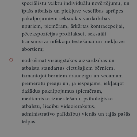
speciālistu veiktu individuālu novērtējumu, un
īpašs atbalsts un piekļuve veselības aprūpes
pakalpojumiem seksuālās vardarbības
upuriem, piemēram, ārkārtas kontracepcijai,
pēcekspozīcijas profilaksei, seksuāli
transmisīvo infekciju testēšanai un piekļuvei
abortiem;
nodrošināt visaugstākos aizsardzības un
atbalsta standartus cietušajiem bērniem,
izmantojot bērniem draudzīgu un vecumam
piemērotu pieeju un, ja iespējams, iekļaujot
dažādus pakalpojumus (piemēram,
medicīnisko izmeklēšanu, psiholoģisko
atbalstu, liecību videoierakstus,
administratīvo palīdzību) vienās un tajās pašās
telpās.