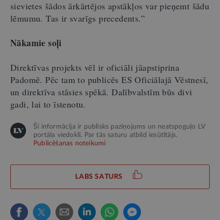
sievietes šādos ārkārtējos apstākļos var pieņemt šādu
lēmumu. Tas ir svarīgs precedents.”
Nākamie soļi
Direktīvas projekts vēl ir oficiāli jāapstiprina
Padomē. Pēc tam to publicēs ES Oficiālajā Vēstnesī,
un direktīva stāsies spēkā. Dalībvalstīm būs divi
gadi, lai to īstenotu.
Šī informācija ir publisks paziņojums un neatspoguļo LV
portāla viedokli. Par tās saturu atbild iesūtītājs.
Publicēšanas noteikumi
LABS SATURS