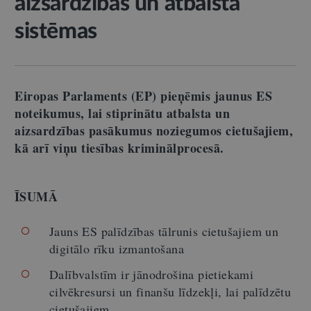
aizsardzības un atbalsta
sistēmas
Eiropas Parlaments (EP) pieņēmis jaunus ES
noteikumus, lai stiprinātu atbalsta un
aizsardzības pasākumus noziegumos cietušajiem,
kā arī viņu tiesības kriminālprocesā.
ĪSUMĀ
Jauns ES palīdzības tālrunis cietušajiem un
digitālo rīku izmantošana
Dalībvalstīm ir jānodrošina pietiekami
cilvēkresursi un finanšu līdzekļi, lai palīdzētu
cietušajiem