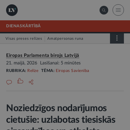
DIENASKĀRTĪBĀ
Visas preses relīzes
Amatpersonas runa
Atklātā vēstule
Relīze
Eiropas Parlamenta birojs Latvijā
21. maijā, 2026
Lasīšanai: 5 minūtes
RUBRIKA:
Relīze
TĒMA:
Eiropas Savienība
Noziedzīgos nodarījumos
cietušie: uzlabotas tiesiskās