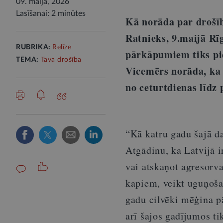
09. maijā, 2026
Lasīšanai: 2 minūtes
Kā norāda par drošīb
Ratnieks, 9.maijā Rīg
RUBRIKA:
Relīze
pārkāpumiem tiks pie
TĒMA:
Tava drošība
Vicemērs norāda, ka 
no ceturtdienas līdz 
“Kā katru gadu šajā da
Atgādinu, ka Latvijā i
vai atskaņot agresorva
kapiem, veikt uguņošan
gadu cilvēki mēģina p
arī šajos gadījumos t