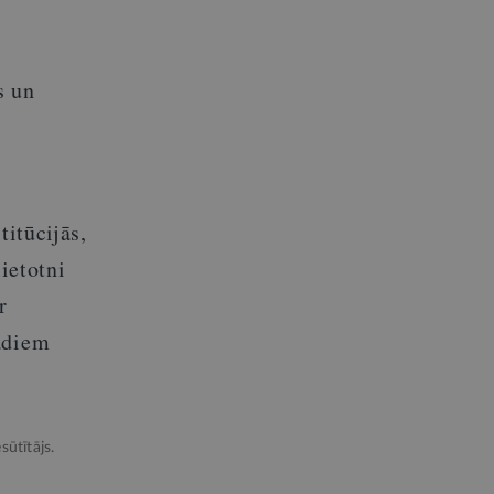
s un
titūcijās,
ietotni
r
ādiem
sūtītājs.