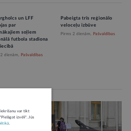
ergholcs un LFF
Pabeigta trīs reģionālo
jas par
veloceļu izbūve
mākajiem soļiem
Pirms 2 dienām,
Pašvaldības
nālā futbola stadiona
iecībā
 2 dienām,
Pašvaldības
iekrišanu var tikt
Pielāgot izvēli". Jūs
litikā
.