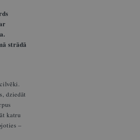
rds
ar
a.
mā strādā
cilvēki.
s, dziedāt
rpus
āt katru
joties –