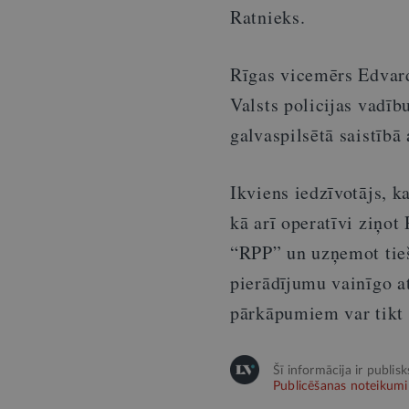
Ratnieks.
Rīgas vicemērs Edvard
Valsts policijas vadīb
galvaspilsētā saistīb
Ikviens iedzīvotājs, k
kā arī operatīvi ziņot
“RPP” un uzņemot tiešs
pierādījumu vainīgo a
pārkāpumiem var tikt p
Šī informācija ir publis
Publicēšanas noteikumi