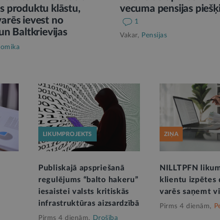
s produktu klāstu,
vecuma pensijas piešķ
arēs ievest no
1
un Baltkrievijas
Vakar,
Pensijas
omika
LIKUMPROJEKTS
ZIŅA
Publiskajā apspriešanā
NILLTPFN likum
regulējums “balto hakeru”
klientu izpētes
iesaistei valsts kritiskās
varēs saņemt v
infrastruktūras aizsardzībā
Pirms 4 dienām,
P
Pirms 4 dienām,
Drošība