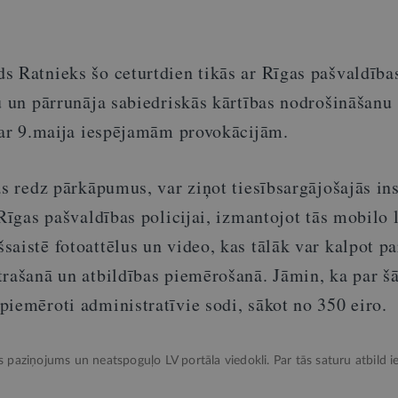
s Ratnieks šo ceturtdien tikās ar Rīgas pašvaldība
u un pārrunāja sabiedriskās kārtības nodrošināšanu
ā ar 9.maija iespējamām provokācijām.
as redz pārkāpumus, var ziņot tiesībsargājošajās ins
 Rīgas pašvaldības policijai, izmantojot tās mobilo l
aistē fotoattēlus un video, kas tālāk var kalpot pa
trašanā un atbildības piemērošanā. Jāmin, ka par š
iemēroti administratīvie sodi, sākot no 350 eiro.
ks paziņojums un neatspoguļo LV portāla viedokli. Par tās saturu atbild ie