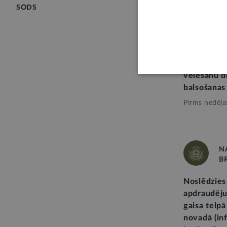
SODS
STĀJAS SPĒ
Apdraudēj
vēlēšanu d
balsošanas
Pirms nedēļa
N
B
Noslēdzies
apdraudēju
gaisa telp
novadā (in