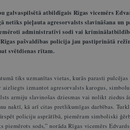
u galvaspilsētā atbildīgais Rīgas vicemērs Edva
ā netiks pieļauta agresorvalsts slavināšana un p
mēroti administratīvi sodi vai kriminālatbildīb
Rīgas pašvaldības policija jau pastiprinātā režī
pat svētdienas rītam.
tumā tiks uzmanītas vietas, kurās parasti pulcējas 
r aizliegts izmantot agresorvalsts karogus, simbolu
lsts armiju slavinošas dziesmas vai nolikt ziedus ā
u naktī, kā arī citas pretlikumīgas darbības. Turkl
ārspēt policiju asprātībā, piemēram simboliski ģērb
iks piemērots sods,” norāda Rīgas vicemērs Edvards