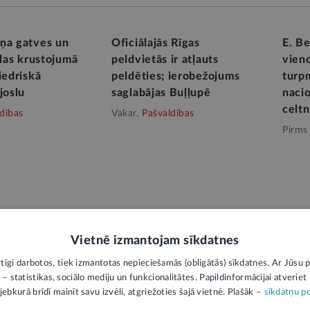
ņa gatves un
Oficiālajās Rīgas
E. B
elas krustojumā
peldvietās ir atļauts
vieno
iedriskā
peldēties; ierobežojums
turp
joslu
saglabājas Buļļupē
nacio
celtn
dības
Vakar,
Pašvaldības
Pirms
Vietnē izmantojam sīkdatnes
rtīgi darbotos, tiek izmantotas nepieciešamās (obligātās) sīkdatnes. Ar Jūsu p
 – statistikas, sociālo mediju un funkcionalitātes. Papildinformācijai atveriet "
jebkurā brīdī mainīt savu izvēli, atgriežoties šajā vietnē. Plašāk –
sīkdatņu po