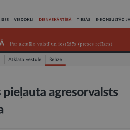
ISES
VIEDOKĻI
DIENASKĀRTĪBĀ
TIESĀS
E-KONSULTĀCIJ
Ā
Par aktuālo valstī un iestādēs (preses relīzes)
a
Atklātā vēstule
Relīze
 pieļauta agresorvalsts
a