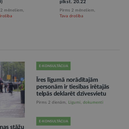
0)
plkst. 20.22
 2 mēnešiem,
Pirms 2 mēnešiem,
drošība
Tava drošība
E-KONSULTĀCIJA
Īres līgumā norādītajām
personām ir tiesības īrētajās
telpās deklarēt dzīvesvietu
Pirms 2 dienām,
Līgumi, dokumenti
E-KONSULTĀCIJA
nas stāžu