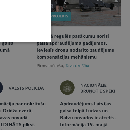
LIKUMPROJEKTS
cībai
Likumā regulēs pasākumu norisi
 gaisa
gaisa apdraudējuma gadījumos.
jumā
Ieviesīs dronu nodarīto zaudējumu
kompensācijas mehānismu
Pirms mēneša,
Tava drošība
NACIONĀLIE
VALSTS POLICIJA
BRUŅOTIE SPĒKI
mācija par nokritušu
Apdraudējums Latvijas
u Dridža ezerā,
gaisa telpā Ludzas un
lavas novadā
Balvu novados ir atcelts.
ILDINĀTS plkst.
Informācija 19. maijā