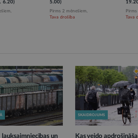
. 6.20)
5.00)
19.2
ešiem,
Pirms 2 mēnešiem,
Pirms
Tava drošība
Tava 
KĀ
SKAIDROJUMS
 lauksaimniecības un
Kas veido apdrošināša