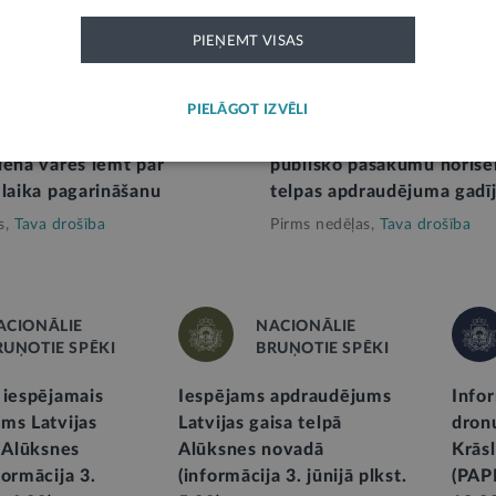
PIEŅEMT VISAS
KĀ
STĀJAS SPĒKĀ
PIELĀGOT IZVĒLI
uma gadījumā Saeimas
Stājas spēkā regulējums rī
ienā varēs lemt par
publisko pasākumu norisei
 laika pagarināšanu
telpas apdraudējuma gadī
s,
Tava drošība
Pirms nedēļas,
Tava drošība
ACIONĀLIE
NACIONĀLIE
RUŅOTIE SPĒKI
BRUŅOTIE SPĒKI
 iespējamais
Iespējams apdraudējums
Infor
ms Latvijas
Latvijas gaisa telpā
dron
ā Alūksnes
Alūksnes novadā
Krās
formācija 3.
(informācija 3. jūnijā plkst.
(PAP