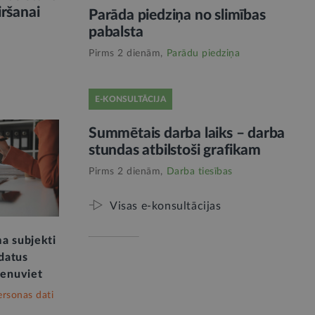
iršanai
Parāda piedziņa no slimības
pabalsta
Pirms 2 dienām,
Parādu piedziņa
E-KONSULTĀCIJA
Summētais darba laiks – darba
stundas atbilstoši grafikam
Pirms 2 dienām,
Darba tiesības
Visas e-konsultācijas
a subjekti
 datus
ienuviet
ersonas dati