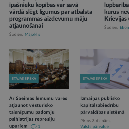
īpašnieku kopības var savā
lopbarība
vārdā slēgt līgumus par atbalsta
kurus nev
programmas aizdevumu māju
Krievijas 
atjaunošanai
Šodien,
Ekon
Šodien,
Mājoklis
STĀJAS SPĒKĀ
STĀJAS SPĒKĀ
Ar Saeimas lēmumu varēs
Izmaiņas publisko
atjaunot vēsturisko
kapitālsabiedrību
taisnīgumu padomju
pārvaldības sistēmā
psihiatrijas represiju
Pirms 3 dienām,
upuriem
1
Valsts pārvalde