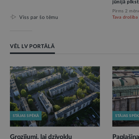
jūnijā plkst
Pirms 2 mēn
Viss par šo tēmu
Tava drošība
VĒL LV PORTĀLĀ
STĀJAS SPĒKĀ
STĀJAS SPĒ
Grozījumi, lai dzīvokļu
Paplašina