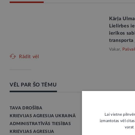
Kārļa Ulma
Lielirbes i
ierīkos sab
transporta 
Vakar,
Pašval
Rādīt vēl
VĒL PAR ŠO TĒMU
TAVA DROŠĪBA
Lai vietne pilnvē
KRIEVIJAS AGRESIJA UKRAINĀ
izmantotas vēl citas
ADMINISTRATĪVĀS TIESĪBAS
varat 
KRIEVIJAS AGRESIJA