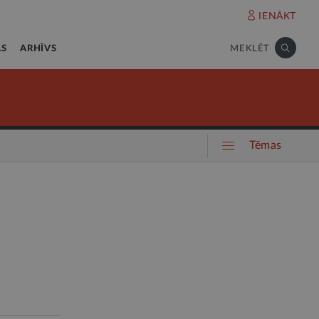
IENĀKT
AS
ARHĪVS
MEKLĒT
Tēmas