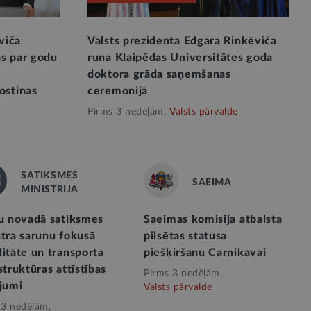
viča
Valsts prezidenta Edgara Rinkēviča
ās par godu
runa Klaipēdas Universitātes goda
doktora grāda saņemšanas
ostinas
ceremonijā
Pirms 3 nedēļām,
Valsts pārvalde
SATIKSMES
SAEIMA
MINISTRIJA
ļu novadā satiksmes
Saeimas komisija atbalsta
stra sarunu fokusā
pilsētas statusa
itāte un transporta
piešķiršanu Carnikavai
struktūras attīstības
Pirms 3 nedēļām,
ājumi
Valsts pārvalde
 3 nedēļām,