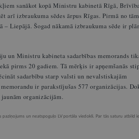
ļiem sanākot kopā Ministru kabinetā Rīgā, Brīvība
zēt arī izbraukuma sēdes ārpus Rīgas. Pirmā no tām
trā – Liepājā. Šogad nākamā izbraukuma sēde ir plā
iju un Ministru kabineta sadarbības memorands tik
 nekā pirms 20 gadiem. Tā mērķis ir apņemšanās sti
ēcināt sadarbību starp valsti un nevalstiskajām
 memorandu ir parakstījušas 577 organizācijas. D
a jaunām organizācijām.
ks paziņojums un neatspoguļo LV portāla viedokli. Par tās saturu atbild ie