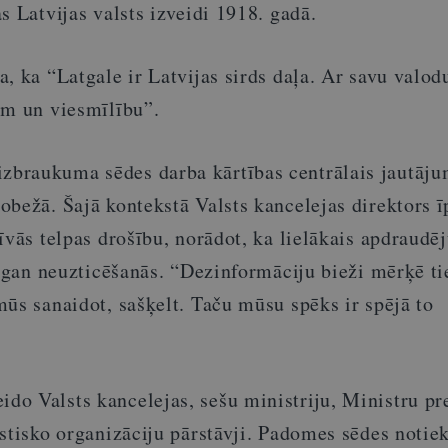
s Latvijas valsts izveidi 1918. gadā.
, ka “Latgale ir Latvijas sirds daļa. Ar savu valodu
em un viesmīlību”.
braukuma sēdes darba kārtības centrālais jautāju
bežā. Šajā kontekstā Valsts kancelejas direktors ī
īvās telpas drošību, norādot, ka lielākais apdraud
t gan neuzticēšanās. “Dezinformāciju bieži mērķē ti
ūs sanaidot, sašķelt. Taču mūsu spēks ir spējā to
o Valsts kancelejas, sešu ministriju, Ministru pr
stisko organizāciju pārstāvji. Padomes sēdes notie