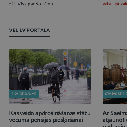
Viss par šo tēmu
Valsts pārval
VĒL LV PORTĀLĀ
SKAIDROJUMS
STĀJAS SPĒ
Kas veido apdrošināšanas stāžu
Ar Saeim
vecuma pensijas piešķiršanai
atjaunot 
padomju p