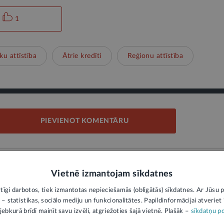
1
ku attīstība
Ātrie kredīti
Reģionu attīstība
PIEVIENOT KOMENTĀRU
Vietnē izmantojam sīkdatnes
rtīgi darbotos, tiek izmantotas nepieciešamās (obligātās) sīkdatnes. Ar Jūsu p
 – statistikas, sociālo mediju un funkcionalitātes. Papildinformācijai atveriet "
k programmu
jebkurā brīdī mainīt savu izvēli, atgriežoties šajā vietnē. Plašāk –
Izsludināts atklātais
sīkdatņu po
Minis