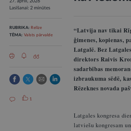
27. aprīlī, 2026
Lasīšanai: 2 minūtes
RUBRIKA:
Relīze
“Latvija nav tikai Rī
TĒMA:
Valsts pārvalde
ģimenes, kopienas, p
Latgalē. Bez Latgale
direktors Raivis Kro
sadarbības memoran
izbraukuma sēdē, kas
Rēzeknes novada paš
1
Latgales kongresa dien
latviešu kongresam un