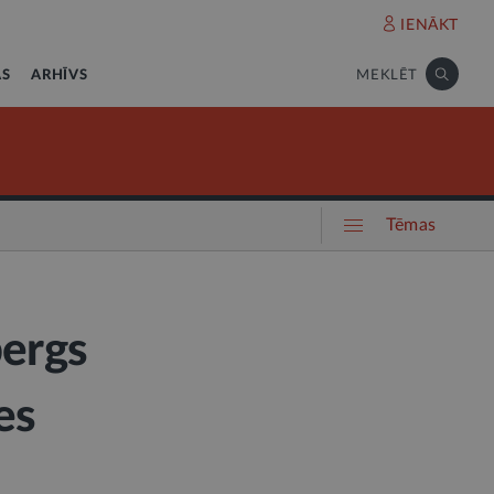
IENĀKT
AS
ARHĪVS
MEKLĒT
Tēmas
bergs
es