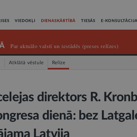
ISES
VIEDOKĻI
DIENASKĀRTĪBĀ
TIESĀS
E-KONSULTĀCIJ
Ā
Par aktuālo valstī un iestādēs (preses relīzes)
a
Atklātā vēstule
Relīze
celejas direktors R. Kron
ongresa dienā: bez Latgal
jama Latvija