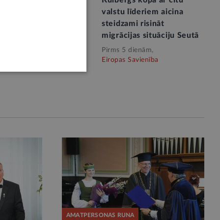
rgs: valsts budžeta
Kulbergs kopā ar citu
nsējumam NVO jābūt
valstu līderiem aicina
skatāmam
steidzami risināt
migrācijas situāciju Seutā
 2 dienām,
 pārvalde
Pirms 5 dienām,
Eiropas Savienība
AMATPERSONAS RUNA