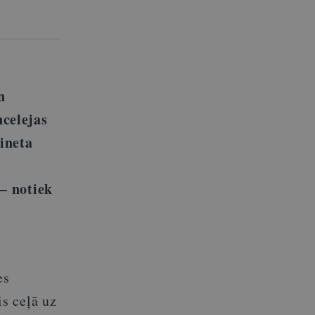
o
n
ncelejas
ineta
 – notiek
es
s ceļā uz