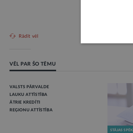
ilgtermiņa
jaunajām 
Šodien,
Vese
Rādīt vēl
VĒL PAR ŠO TĒMU
VALSTS PĀRVALDE
LAUKU ATTĪSTĪBA
ĀTRIE KREDĪTI
REĢIONU ATTĪSTĪBA
STĀJAS SPĒ