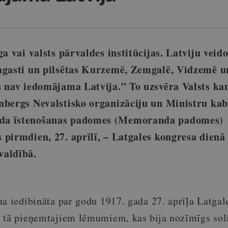
ga vai valsts pārvaldes institūcijas. Latviju veid
agasti un pilsētas Kurzemē, Zemgalē, Vidzemē u
s nav iedomājama Latvija.” To uzsvēra Valsts ka
nbergs Nevalstisko organizāciju un Ministru kab
da īstenošanas padomes (Memoranda padomes)
 pirmdien, 27. aprīlī, – Latgales kongresa dienā
valdībā.
a iedibināta par godu 1917. gada 27. aprīļa Latgal
 tā pieņemtajiem lēmumiem, kas bija nozīmīgs soli