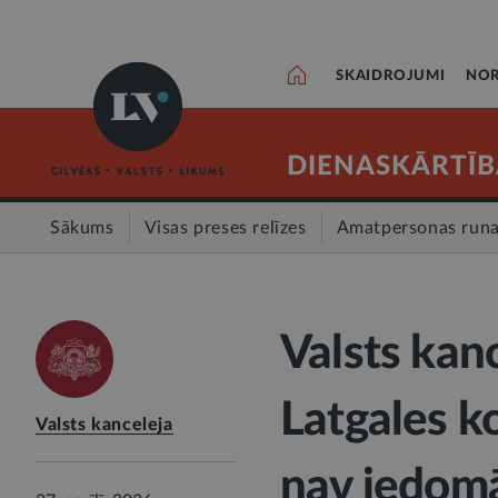
SKAIDROJUMI
NOR
DIENASKĀRTĪB
Sākums
Visas preses relīzes
Amatpersonas run
Valsts kan
Latgales k
Valsts kanceleja
nav iedomā