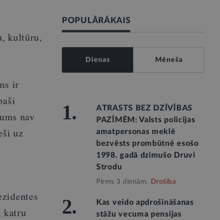
POPULĀRĀKAIS
, kultūru,
Dienas
Mēneša
ms ir
paši
1.
ATRASTS BEZ DZĪVĪBAS
ējums nav
PAZĪMĒM: Valsts policijas
eši uz
amatpersonas meklē
bezvēsts prombūtnē esošo
1998. gadā dzimušo Druvi
Strodu
Pirms 3 dienām,
Drošība
ezidentes
2.
Kas veido apdrošināšanas
k katru
stāžu vecuma pensijas