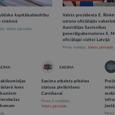
ublisko kapitālsabiedrību
Valsts prezidenta E. Rinkē
s sistēmā
uzruna oficiālajās vakariņ
Austrālijas Savienības
ām,
Valsts pārvalde
ģenerālgubernatores S. M
oficiālajai vizītei Latvijā
Pirms nedēļas,
Valsts pārvalde
AEIMA
SAEIMA
pakškomisijas
Saeima atbalsta pilsētas
Prei
rāslavā lems
statusa piešķiršanu
mini
likumiem
Carnikavai
mobil
ierobežas
infra
Pirms 2 nedēļām,
 likumam
jaut
Valsts pārvalde
ām,
Pirms