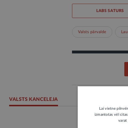
LABS SATURS
Valsts pārvalde
Lau
VALSTS KANCELEJA
Lai vietne pilnvē
izmantotas vēl citas
Latvijā sā
varat 