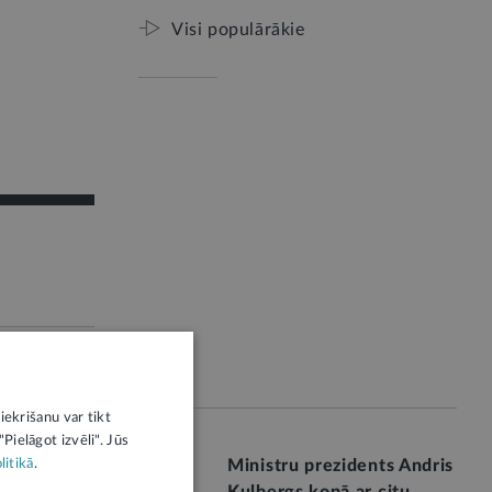
Visi populārākie
iekrišanu var tikt
Pielāgot izvēli". Jūs
litikā
tru prezidents A.
.
Ministru prezidents Andris