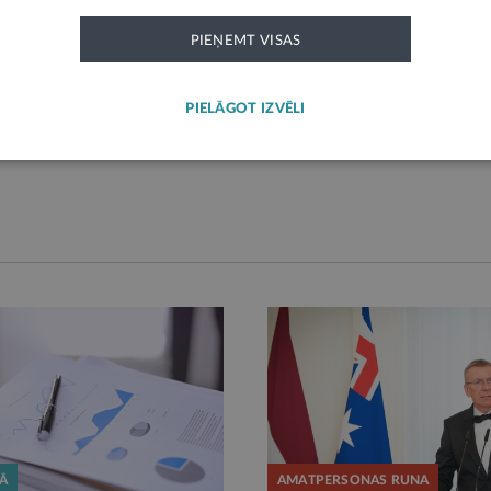
 atbalstam
konkurss uz Valsts
Kulbe
māmiņām
kancelejas direktora
fina
PIEŅEMT VISAS
amatu
caur
lības aprūpe
Šodien,
Valsts pārvalde
Pirms
Valsts
PIELĀGOT IZVĒLI
KĀ
AMATPERSONAS RUNA