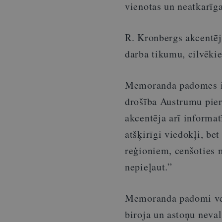
vienotas un neatkarīga
R. Kronbergs akcentēja
darba tikumu, cilvēki
Memoranda padomes iz
drošība Austrumu piero
akcentēja arī informat
atšķirīgi viedokļi, be
reģioniem, cenšoties m
nepieļaut.”
Memoranda padomi veid
biroja un astoņu neval