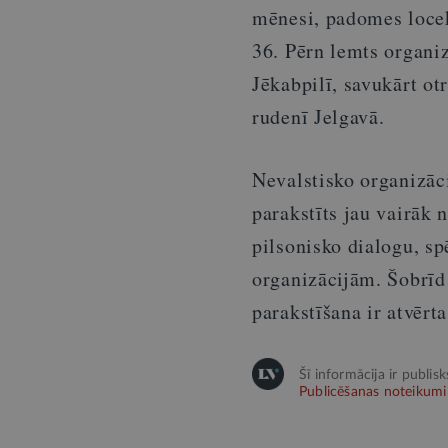
mēnesi, padomes locek
36. Pērn lemts organi
Jēkabpilī, savukārt o
rudenī Jelgavā.
Nevalstisko organizāc
parakstīts jau vairāk
pilsonisko dialogu, sp
organizācijām. Šobrīd
parakstīšana ir atvērt
Šī informācija ir publis
Publicēšanas noteikumi