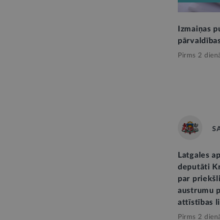
Izmaiņas p
pārvaldība
Pirms 2 dien
S
Latgales a
deputāti K
par priekš
austrumu p
attīstības
Pirms 2 dien