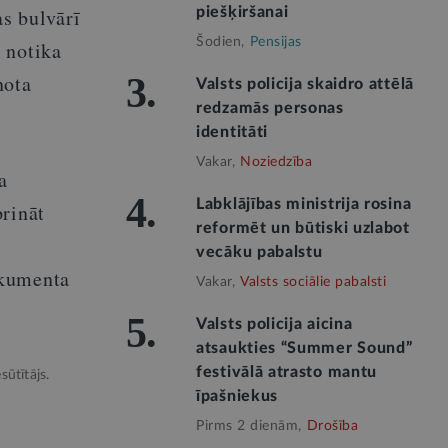
s bulvārī
piešķiršanai
Šodien,
Pensijas
 notika
nota
3.
Valsts policija skaidro attēlā
redzamās personas
identitāti
Vakar,
Noziedzība
a
4.
Labklājības ministrija rosina
prināt
reformēt un būtiski uzlabot
vecāku pabalstu
okumenta
Vakar,
Valsts sociālie pabalsti
5.
Valsts policija aicina
atsaukties “Summer Sound”
festivālā atrasto mantu
sūtītājs.
īpašniekus
Pirms 2 dienām,
Drošība