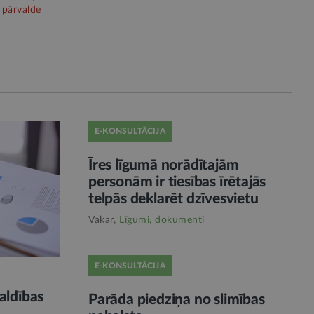
 pārvalde
E-KONSULTĀCIJA
Īres līgumā norādītajām
personām ir tiesības īrētajās
telpās deklarēt dzīvesvietu
Vakar,
Līgumi, dokumenti
E-KONSULTĀCIJA
aldības
Parāda piedziņa no slimības