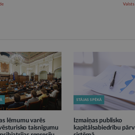
de
Valsts
KĀ
STĀJAS SPĒKĀ
as lēmumu varēs
Izmaiņas publisko
vēsturisko taisnīgumu
kapitālsabiedrību pārv
sihiatrijas represiju
sistēmā