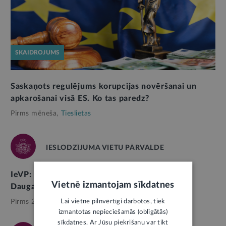
SKAIDROJUMS
Saskaņots regulējums korupcijas novēršanai un
apkarošanai visā ES. Ko tas paredz?
Pirms mēneša,
Tieslietas
IESLODZĪJUMA VIETU PĀRVALDE
IeVP: Grīvas nodaļas slēgšana nenozīmē 400
Vietnē izmantojam sīkdatnes
Daugavgrīvas cietuma darbinieku atlaišanu
Lai vietne pilnvērtīgi darbotos, tiek
Pirms 2 nedēļām,
Tieslietas
izmantotas nepieciešamās (obligātās)
sīkdatnes. Ar Jūsu piekrišanu var tikt