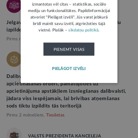
izmantotas vēl citas – statistikas, sociālo
TIESLIETU MINISTRIJA
mediju un funkcionalitātes. Papildinformācijai
atveriet "Pielāgot izvēli". Jūs varat jebkurā
Jelgavas cietuma slēgšana turpina Latvijas sodu
brīdī mainīt savu izvēli, atgriežoties šajā
izpildes sistēmas modernizāciju
vietnē. Plašāk –
sīkdatņu politikā
.
Pirms mēneša,
Tieslietas
PIEŅEMT VISAS
ES TIESA
PIELĀGOT IZVĒLI
Dalībvalstij, kas atsakās izpildīt Eiropas
apcietināšanas orderi, pamatojoties uz
apcietinājuma apstākļiem izsniegšanas dalībvalstī,
jādara viss iespējamais, lai brīvības atņemšanas
sods tiktu izpildīts tās teritorijā
Pirms 2 mēnešiem,
Tieslietas
VALSTS PREZIDENTA KANCELEJA