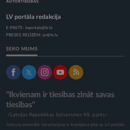
AUTORTIESĪBAS
LV portāla redakcija
E-PASTS:
lvportals@lv.lv
PRESES RELĪZĒM:
pr@lv.lv
SEKO MUMS
"Ikvienam ir tiesības zināt savas
tiesības"
/Latvijas Republikas Satversmes 90. pants/
Jebkura materiāla izmantošana ir iespējama tikai ar LV portāla