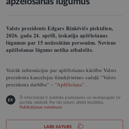
apžēlošanas lūgumus
Valsts prezidents Edgars Rinkēvičs piektdien,
2026. gada 24. aprīlī, izskatīja apžēlošanas
lūgumus par 15 notiesātām personām. Neviens
apžēlošanas lūgums netika atbalstīts.
Vairāk informācijas par apžēlošanas kārtību Valsts
prezidenta kancelejas tīmekļvietnes sadaļā “Valsts
prezidenta darbība” –
“Apžēlošana”
.
Šī informācija ir publisks paziņojums un neatspoguļo LV
portāla viedokli. Par tās saturu atbild iesūtītājs.
Publicēšanas noteikumi
LABS SATURS