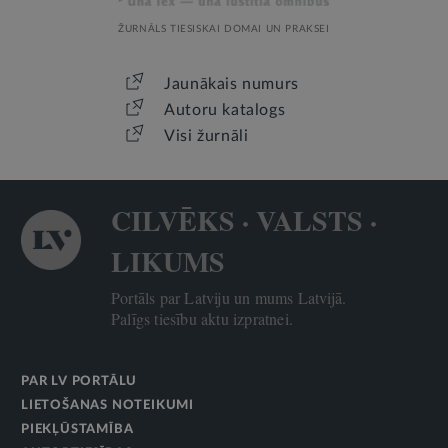
ŽURNĀLS TIESISKAI DOMAI UN PRAKSEI
Jaunākais numurs
Autoru katalogs
Visi žurnāli
CILVĒKS · VALSTS ·
LIKUMS
Portāls par Latviju un mums Latvijā.
Palīgs tiesību aktu izpratnei.
PAR LV PORTĀLU
LIETOŠANAS NOTEIKUMI
PIEKĻŪSTAMĪBA