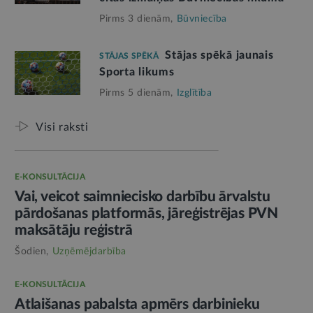
Pirms 3 dienām,
Būvniecība
Stājas spēkā jaunais
STĀJAS SPĒKĀ
Sporta likums
Pirms 5 dienām,
Izglītība
Visi raksti
E-KONSULTĀCIJA
Vai, veicot saimniecisko darbību ārvalstu
pārdošanas platformās, jāreģistrējas PVN
maksātāju reģistrā
Šodien,
Uzņēmējdarbība
E-KONSULTĀCIJA
Atlaišanas pabalsta apmērs darbinieku