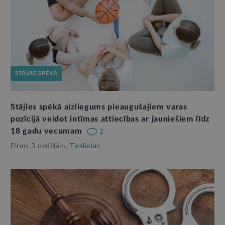
STĀJAS SPĒKĀ
Stājies spēkā aizliegums pieaugušajiem varas
pozīcijā veidot intīmas attiecības ar jauniešiem līdz
18 gadu vecumam
2
Pirms 3 nedēļām,
Tieslietas