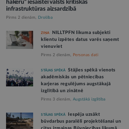
hakeru” iesaistei valsts kritiskās
infrastruktūras aizsardzībā
Pirms 2 dienām,
Drošība
NILLTPFN likuma subjekti
ZIŅA
klientu izpētes datus varēs saņemt
vienuviet
Pirms 2 dienām,
Personas dati
Stājies spēkā vienots
STĀJAS SPĒKĀ
akadēmiskās un pētniecības
karjeras regulējums augstākajā
izglītībā un zinātnē
Pirms 3 dienām,
Augstākā izglītība
Iespēja uzsākt
STĀJAS SPĒKĀ
būvdarbus paralēli projektēšanai un
citas izmaiņas Būvniecības likumā