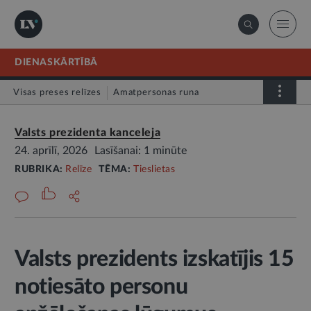
DIENASKĀRTĪBĀ
Visas preses relīzes
Amatpersonas runa
Atklātā vēstule
Relīze
Valsts prezidenta kanceleja
24. aprīlī, 2026
Lasīšanai: 1 minūte
RUBRIKA:
Relīze
TĒMA:
Tieslietas
Valsts prezidents izskatījis 15
notiesāto personu