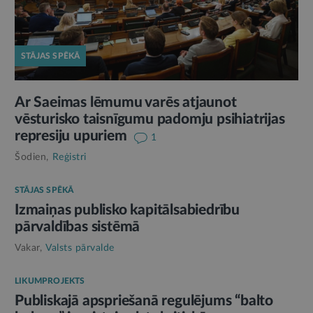
STĀJAS SPĒKĀ
Ar Saeimas lēmumu varēs atjaunot
vēsturisko taisnīgumu padomju psihiatrijas
represiju upuriem
1
Šodien,
Reģistri
STĀJAS SPĒKĀ
Izmaiņas publisko kapitālsabiedrību
pārvaldības sistēmā
Vakar,
Valsts pārvalde
LIKUMPROJEKTS
Publiskajā apspriešanā regulējums “balto