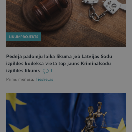
LIKUMPROJEKTS
Pēdējā padomju laika likuma jeb Latvijas Sodu
izpildes kodeksa vietā top jauns Kriminālsodu
izpildes likums
1
Pirms mēneša,
Tieslietas