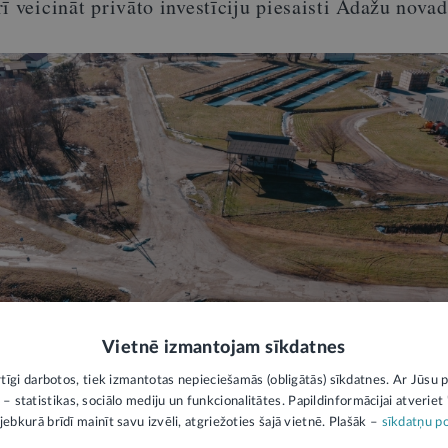
ī veicināt privāto investīciju piesaisti Ādažu nova
Vietnē izmantojam sīkdatnes
rtīgi darbotos, tiek izmantotas nepieciešamās (obligātās) sīkdatnes. Ar Jūsu p
 – statistikas, sociālo mediju un funkcionalitātes. Papildinformācijai atveriet "
jebkurā brīdī mainīt savu izvēli, atgriežoties šajā vietnē. Plašāk –
sīkdatņu po