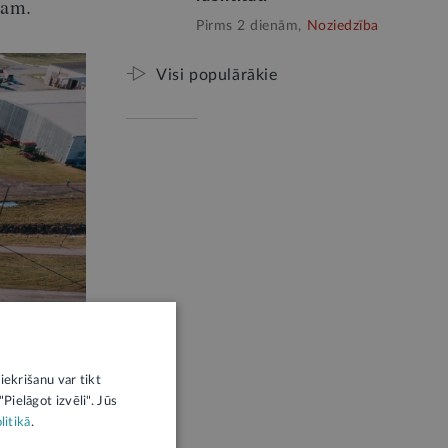
dam.
Pirms 2 dienām,
Noziedzība
Visi populārākie
iekrišanu var tikt
Pielāgot izvēli". Jūs
litikā
.