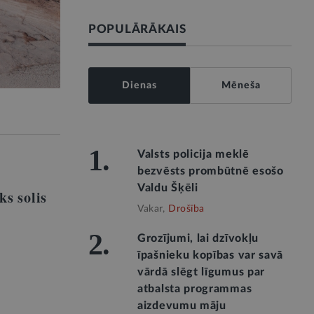
POPULĀRĀKAIS
Dienas
Mēneša
1.
Valsts policija meklē
bezvēsts prombūtnē esošo
Valdu Šķēli
ks solis
Vakar,
Drošība
2.
Grozījumi, lai dzīvokļu
īpašnieku kopības var savā
vārdā slēgt līgumus par
atbalsta programmas
aizdevumu māju