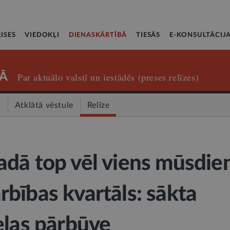
ISES
VIEDOKĻI
DIENASKĀRTĪBĀ
TIESĀS
E-KONSULTĀCIJ
Ā
Par aktuālo valstī un iestādēs (preses relīzes)
a
Atklātā vēstule
Relīze
dā top vēl viens mūsdie
bības kvartāls: sākta
elas pārbūve