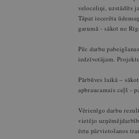
veloceliņi, uzstādīts 
Tāpat iecerēta ūdensa
garumā - sākot no Rīga
Pēc darbu pabeigšanas
iedzīvotājam. Projekt
Pārbūves laikā – sākot
apbraucamais ceļš - p
Vērienīgo darbu rezult
vietējo uzņēmējdarbīb
ērtu pārvietošanos tr