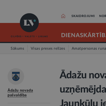
SKAIDROJUMI
NOR
DIENASKĀRTĪB
Sākums
Visas preses relīzes
Amatpersonas run
Ādažu nova
uzņēmējdar
Ādažu novada
pašvaldība
Jaunkūlu i