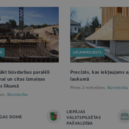
KĀ
LIKUMPROJEKTS
sākt būvdarbus paralēli
Precizēs, kas iekļaujams 
nai un citas izmaiņas
laukumā
s likumā
Pirms 3 mēnešiem,
Būvniecība
ām,
Būvniecība
LIEPĀJAS
ĪGAS DOME
VALSTSPILSĒTAS
PAŠVALDĪBA