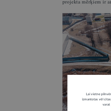
projekta mērķiem ir ar
Lai vietne pilnvē
izmantotas vēl citas
varat 