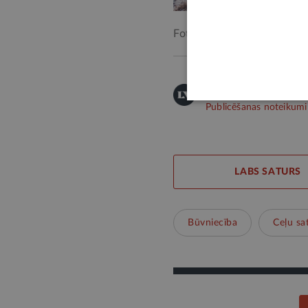
Foto: Edgars Indrāns, Āda
Šī informācija ir publis
Publicēšanas noteikumi
LABS SATURS
Būvniecība
Ceļu sa