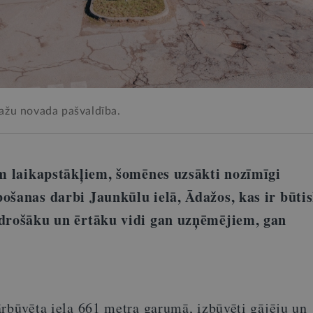
ažu novada pašvaldība.
iem laikapstākļiem, šomēnes uzsākti nozīmīgi
ošanas darbi Jaunkūlu ielā, Ādažos, kas ir būtis
 drošāku un ērtāku vidi gan uzņēmējiem, gan
ārbūvēta iela 661 metra garumā, izbūvēti gājēju un