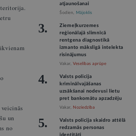
atjaunošanai
eritorija.
Šodien,
Mājoklis
etru
3.
Ziemeļkurzemes
reģionālajā slimnīcā
rentgena diagnostikā
 ikvienam
izmanto mākslīgā intelekta
risinājumus
Vakar,
Veselības aprūpe
4.
to
Valsts policija
kriminālvajāšanas
uzsākšanai nodevusi lietu
pret bankomātu apzadzēju
 veicinās
Vakar,
Noziedzība
ošu un
5.
Valsts policija skaidro attēlā
ns no
redzamās personas
identitāti