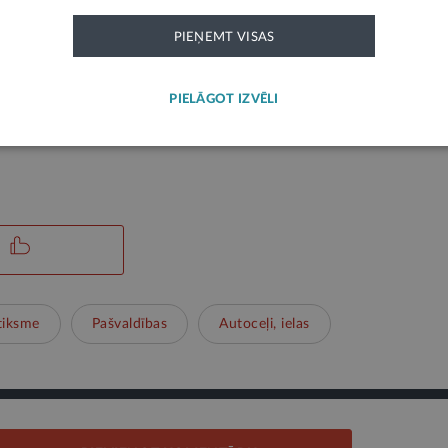
PIEŅEMT VISAS
žu novada pašvaldība.
PIELĀGOT IZVĒLI
ks paziņojums un neatspoguļo LV portāla viedokli. Par tās saturu atbild ie
tiksme
Pašvaldības
Autoceļi, ielas