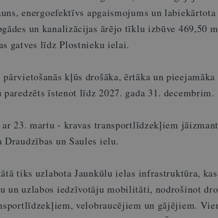
jauns, energoefektīvs apgaismojums un labiekārtota t
pgādes un kanalizācijas ārējo tīklu izbūve 469,50 m
s gatves līdz Plostnieku ielai.
 pārvietošanās kļūs drošāka, ērtāka un pieejamāka
u paredzēts īstenot līdz 2027. gada 31. decembrim.
 ar 23. martu - kravas transportlīdzekļiem jāizman
a Draudzības un Saules ielu.
ātā tiks uzlabota Jaunkūlu ielas infrastruktūra, kas
u un uzlabos iedzīvotāju mobilitāti, nodrošinot dr
ansportlīdzekļiem, velobraucējiem un gājējiem. Vie