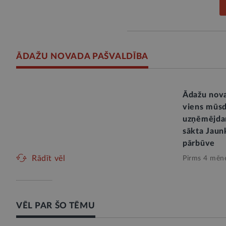
ĀDAŽU NOVADA PAŠVALDĪBA
Ādažu nova
viens mūsd
uzņēmējdar
sākta Jaunk
pārbūve
Rādīt vēl
Pirms 4 mēn
VĒL PAR ŠO TĒMU