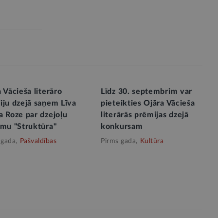
 Vācieša literāro
Līdz 30. septembrim var
iju dzejā saņem Līva
pieteikties Ojāra Vācieša
a Roze par dzejoļu
literārās prēmijas dzejā
umu "Struktūra"
konkursam
 gada,
Pašvaldības
Pirms gada,
Kultūra