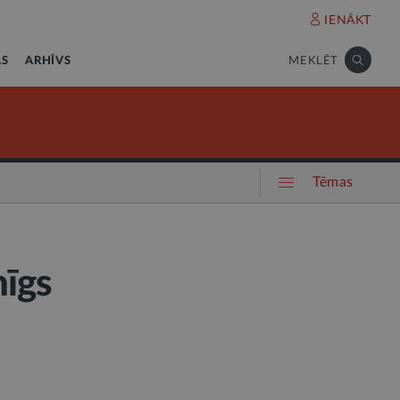
IENĀKT
AS
ARHĪVS
MEKLĒT
Tēmas
nīgs