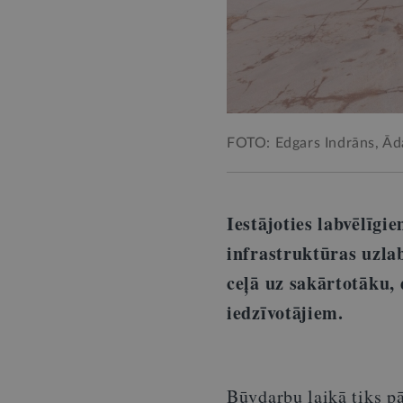
FOTO: Edgars Indrāns, Ād
Iestājoties labvēlīg
infrastruktūras uzlab
ceļā uz sakārtotāku,
iedzīvotājiem.
Būvdarbu laikā tiks p