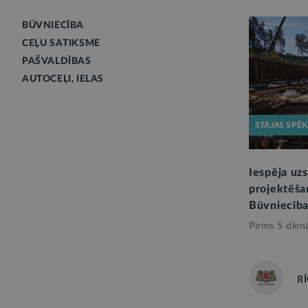
BŪVNIECĪBA
CEĻU SATIKSME
PAŠVALDĪBAS
AUTOCEĻI, IELAS
STĀJAS SPĒ
Iespēja uz
projektēša
Būvniecība
Pirms 5 dien
R