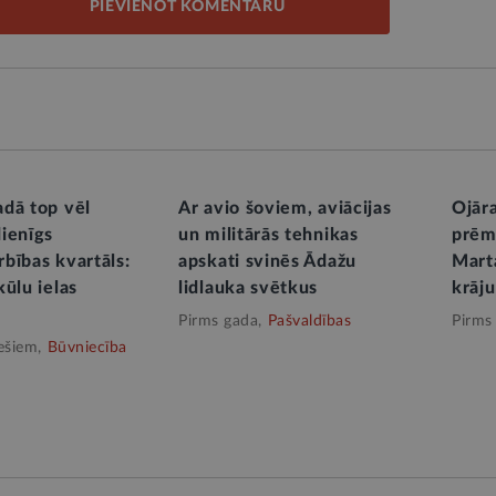
PIEVIENOT KOMENTĀRU
dā top vēl
Ar avio šoviem, aviācijas
Ojāra
ienīgs
un militārās tehnikas
prēm
bības kvartāls:
apskati svinēs Ādažu
Mart
ūlu ielas
lidlauka svētkus
krāj
Pirms gada,
Pašvaldības
Pirms
ešiem,
Būvniecība