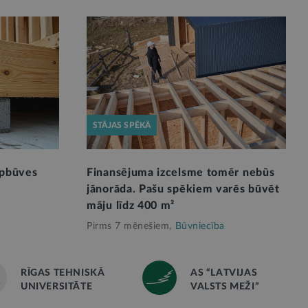
STĀJAS SPĒKĀ
apbūves
Finansējuma izcelsme tomēr nebūs
jānorāda. Pašu spēkiem varēs būvēt
māju līdz 400 m²
Pirms 7 mēnešiem,
Būvniecība
RĪGAS TEHNISKĀ
AS “LATVIJAS
UNIVERSITĀTE
VALSTS MEŽI”