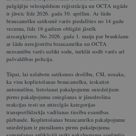
pašgājēju velosipēdiem reģistrācija un OCTA iegāde
ir jāveic līdz 2026. gada 30. aprīlim. Ar šādu
braucamrīku satiksmē varēs piedalīties no 14 gadu
vecuma, līdz 16 gadiem obligāti jāvelk
aizsargķivere. No 2026. gada 1. maija par braukšanu
ar šādu nereģistrētu braucamrīku un OCTA
neesamību varēs uzlikt sodu, turklāt sodīt varēs arī
pašvaldības policija.
Tāpat, lai uzlabotu satiksmes drošību, CSL nosaka,
ka visu koplietošanas braucamrīku, ieskaitot
automašīnu, lietošanai pakalpojumu sniedzējiem
pirms pakalpojuma sniegšanas ir jānodrošina
reakcijas testi un attiecīgās kategorijas
transportlīdzekļa vadīšanas tiesību esamības
pārbaude. Koplietošanas braucamrīku pakalpojumu
sniedzējam ir pienākums pirms pakalpojuma
saņemšanas aplikācijā veikt pakalpojumu saņēmēja