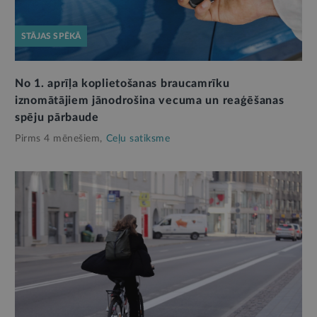
STĀJAS SPĒKĀ
No 1. aprīļa koplietošanas braucamrīku
iznomātājiem jānodrošina vecuma un reaģēšanas
spēju pārbaude
Pirms 4 mēnešiem,
Ceļu satiksme