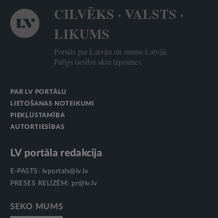
CILVĒKS · VALSTS ·
LIKUMS
Portāls par Latviju un mums Latvijā.
Palīgs tiesību aktu izpratnei.
PAR LV PORTĀLU
LIETOŠANAS NOTEIKUMI
PIEKĻŪSTAMĪBA
AUTORTIESĪBAS
LV portāla redakcija
E-PASTS:
lvportals@lv.lv
PRESES RELĪZĒM:
pr@lv.lv
SEKO MUMS