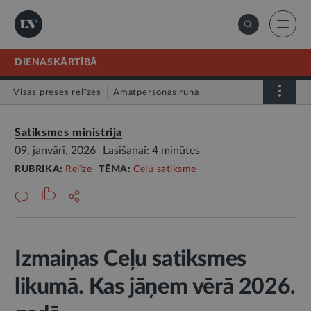
DIENASKĀRTĪBĀ
Visas preses relīzes
Amatpersonas runa
Atklātā vēstule
Relīze
Satiksmes ministrija
09. janvārī, 2026
Lasīšanai: 4 minūtes
RUBRIKA:
Relīze
TĒMA:
Ceļu satiksme
Izmaiņas Ceļu satiksmes
likumā. Kas jāņem vērā 2026.