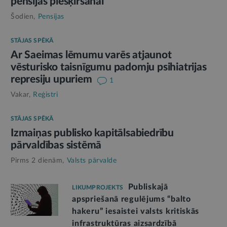
pensijas piešķiršanai
Šodien,
Pensijas
STĀJAS SPĒKĀ
Ar Saeimas lēmumu varēs atjaunot
vēsturisko taisnīgumu padomju psihiatrijas
represiju upuriem
1
Vakar,
Reģistri
STĀJAS SPĒKĀ
Izmaiņas publisko kapitālsabiedrību
pārvaldības sistēmā
Pirms 2 dienām,
Valsts pārvalde
Publiskajā
LIKUMPROJEKTS
apspriešanā regulējums “balto
hakeru” iesaistei valsts kritiskās
infrastruktūras aizsardzībā