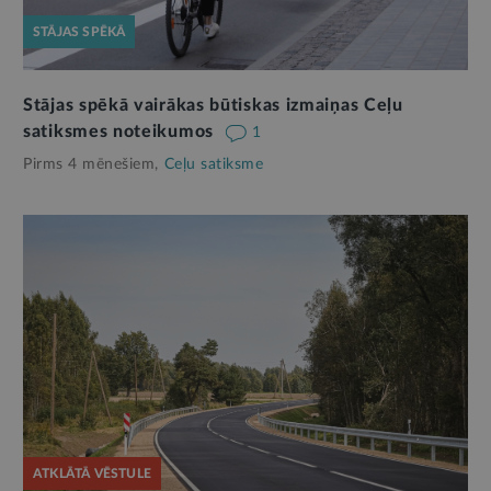
STĀJAS SPĒKĀ
Stājas spēkā vairākas būtiskas izmaiņas Ceļu
satiksmes noteikumos
1
Pirms 4 mēnešiem,
Ceļu satiksme
ATKLĀTĀ VĒSTULE