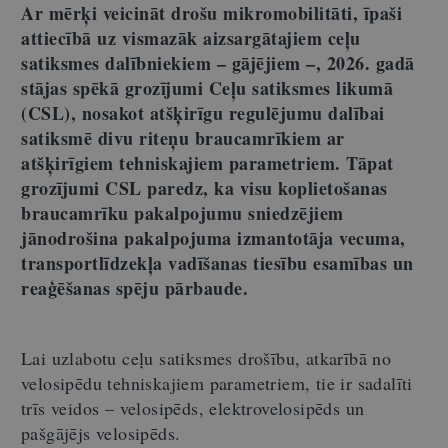
Ar mērķi veicināt drošu mikromobilitāti, īpaši
attiecībā uz vismazāk aizsargātajiem ceļu
satiksmes dalībniekiem – gājējiem –, 2026. gadā
stājas spēkā grozījumi Ceļu satiksmes likumā
(CSL), nosakot atšķirīgu regulējumu dalībai
satiksmē divu riteņu braucamrīkiem ar
atšķirīgiem tehniskajiem parametriem. Tāpat
grozījumi CSL paredz, ka visu koplietošanas
braucamrīku pakalpojumu sniedzējiem
jānodrošina pakalpojuma izmantotāja vecuma,
transportlīdzekļa vadīšanas tiesību esamības un
reaģēšanas spēju pārbaude.
Lai uzlabotu ceļu satiksmes drošību, atkarībā no
velosipēdu tehniskajiem parametriem, tie ir sadalīti
trīs veidos
–
velosipēds, elektrovelosipēds un
pašgājējs velosipēds.