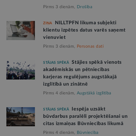
Pirms 3 dienām,
Drošība
NILLTPFN likuma subjekti
ZIŅA
klientu izpētes datus varēs saņemt
vienuviet
Pirms 3 dienām,
Personas dati
Stājies spēkā vienots
STĀJAS SPĒKĀ
akadēmiskās un pētniecības
karjeras regulējums augstākajā
izglītībā un zinātnē
Pirms 4 dienām,
Augstākā izglītība
Iespēja uzsākt
STĀJAS SPĒKĀ
būvdarbus paralēli projektēšanai un
citas izmaiņas Būvniecības likumā
Pirms 4 dienām,
Būvniecība