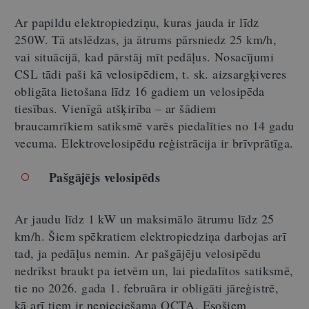
Ar papildu elektropiedziņu, kuras jauda ir līdz
250W. Tā atslēdzas, ja ātrums pārsniedz 25 km/h,
vai situācijā, kad pārstāj mīt pedāļus. Nosacījumi
CSL tādi paši kā velosipēdiem, t. sk. aizsargķiveres
obligāta lietošana līdz 16 gadiem un velosipēda
tiesības. Vienīgā atšķirība – ar šādiem
braucamrīkiem satiksmē varēs piedalīties no 14 gadu
vecuma. Elektrovelosipēdu reģistrācija ir brīvprātīga.
Pašgājējs velosipēds
Ar jaudu līdz 1 kW un maksimālo ātrumu līdz 25
km/h. Šiem spēkratiem elektropiedziņa darbojas arī
tad, ja pedāļus nemin. Ar pašgājēju velosipēdu
nedrīkst braukt pa ietvēm un, lai piedalītos satiksmē,
tie no 2026. gada 1. februāra ir obligāti jāreģistrē,
kā arī tiem ir nepieciešama OCTA. Esošiem