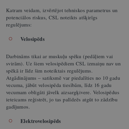
Katram veidam, izvērtējot tehniskos parametrus un
potenciālos riskus, CSL noteikts atšķirīgs
regulējums:
Velosipēds
Darbināms tikai ar muskuļu spēku (pedāļiem vai
svirām). Uz šiem velosipēdiem CSL izmaiņu nav un
spēkā ir līdz šim noteiktais regulējums.
Atgādinājums
–
satiksmē var piedalīties no 10 gadu
vecuma, jābūt velosipēda tiesībām, līdz 16 gadu
vecumam obligāti jāvelk aizsargķivere. Velosipēdus
ieteicams reģistrēt, jo tas palīdzēs atgūt to zādzību
gadījumos.
Elektrovelosipēds