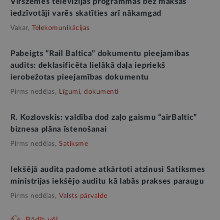
Virszemes televīzijas programmas bez maksas
iedzīvotāji varēs skatīties arī nākamgad
Vakar,
Telekomunikācijas
Pabeigts “Rail Baltica” dokumentu pieejamības
audits: deklasificēta lielākā daļa iepriekš
ierobežotas pieejamības dokumentu
Pirms nedēļas,
Līgumi, dokumenti
R. Kozlovskis: valdība dod zaļo gaismu “airBaltic”
biznesa plāna īstenošanai
Pirms nedēļas,
Satiksme
Iekšējā audita padome atkārtoti atzinusi Satiksmes
ministrijas iekšējo auditu kā labās prakses paraugu
Pirms nedēļas,
Valsts pārvalde