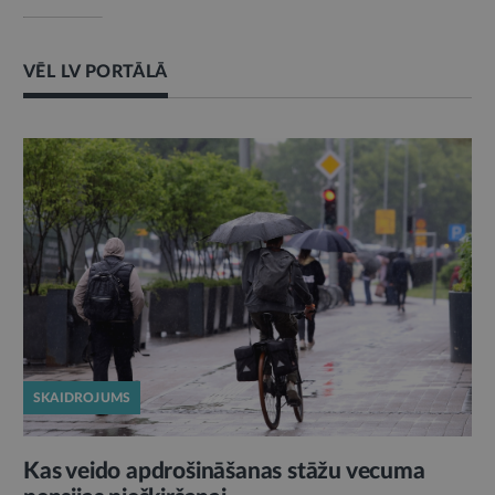
VĒL LV PORTĀLĀ
SKAIDROJUMS
Kas veido apdrošināšanas stāžu vecuma