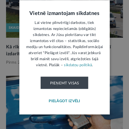
Vietnē izmantojam sīkdatnes
Lai vietne pilnvērtīgi darbotos, tiek
SKAIDROJUMS
izmantotas nepieciešamās (obligātās)
sīkdatnes. Ar Jūsu piekrišanu var tikt
izmantotas vēl citas – statistikas, sociālo
Kā rīkoties, saņemot paziņojumu par citā valstī
mediju un funkcionalitātes. Papildinformācijai
atveriet "Pielāgot izvēli". Jūs varat jebkurā
izdarītu satiksmes noteikumu pārkāpumu
brīdī mainīt savu izvēli, atgriežoties šajā
Pirms 2 nedēļām,
Ceļu satiksme
vietnē. Plašāk –
sīkdatņu politikā
.
PIEŅEMT VISAS
PIELĀGOT IZVĒLI