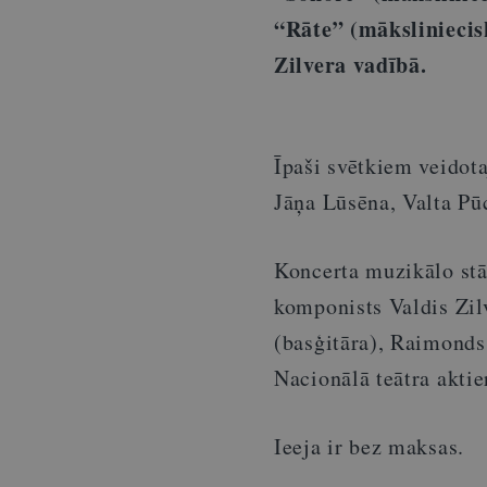
“Rāte” (māksliniecis
Zilvera vadībā.
Īpaši svētkiem veidot
Jāņa Lūsēna, Valta Pū
Koncerta muzikālo stā
komponists Valdis Zilv
(basģitāra), Raimonds
Nacionālā teātra aktie
Ieeja ir bez maksas.