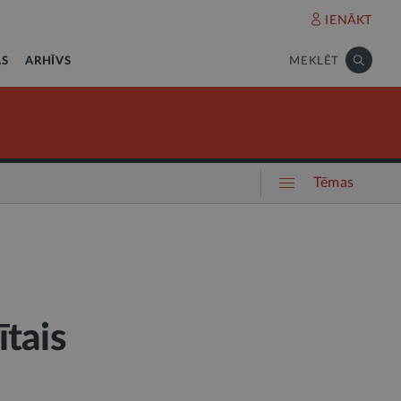
IENĀKT
AS
ARHĪVS
MEKLĒT
Tēmas
ītais