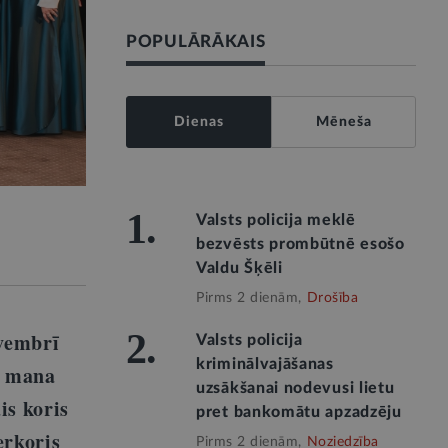
POPULĀRĀKAIS
Dienas
Mēneša
1.
Valsts policija meklē
bezvēsts prombūtnē esošo
Valdu Šķēli
Pirms 2 dienām,
Drošība
2.
ovembrī
Valsts policija
kriminālvajāšanas
u mana
uzsākšanai nodevusi lietu
is koris
pret bankomātu apzadzēju
erkoris
Pirms 2 dienām,
Noziedzība