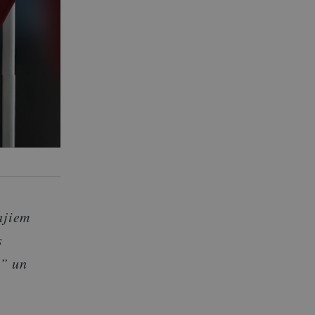
ajiem
s
a” un