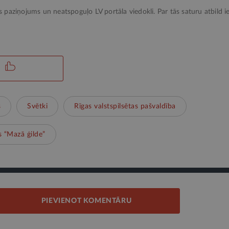
ks paziņojums un neatspoguļo LV portāla viedokli. Par tās saturu atbild ie
s
Svētki
Rīgas valstspilsētas pašvaldība
s “Mazā ģilde”
PIEVIENOT KOMENTĀRU