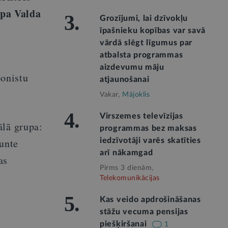
upa Valda
3.
Grozījumi, lai dzīvokļu
īpašnieku kopības var savā
vārdā slēgt līgumus par
atbalsta programmas
aizdevumu māju
onistu
atjaunošanai
Vakar,
Mājoklis
4.
Virszemes televīzijas
ālā grupa:
programmas bez maksas
runte
iedzīvotāji varēs skatīties
arī nākamgad
as
Pirms 3 dienām,
Telekomunikācijas
5.
Kas veido apdrošināšanas
stāžu vecuma pensijas
piešķiršanai
1