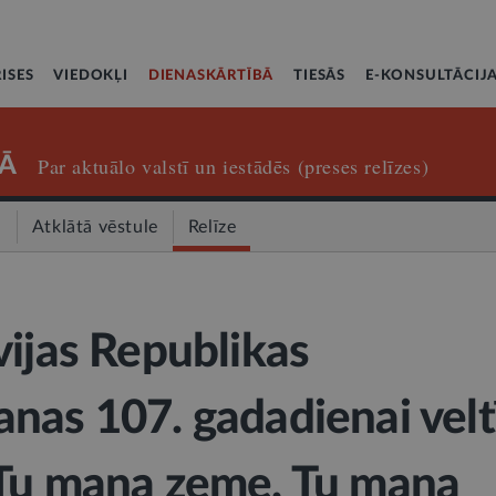
ISES
VIEDOKĻI
DIENASKĀRTĪBĀ
TIESĀS
E-KONSULTĀCIJ
Ā
Par aktuālo valstī un iestādēs (preses relīzes)
a
Atklātā vēstule
Relīze
vijas Republikas
nas 107. gadadienai velt
“Tu mana zeme. Tu mana