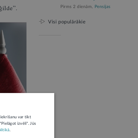
ģilde”.
Pirms 2 dienām,
Pensijas
Visi populārākie
iekrišanu var tikt
Pielāgot izvēli". Jūs
litikā
.