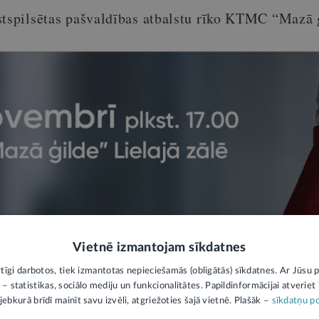
stspilsētas pašvaldības atbalstu rīko KTMC “Mazā 
Vietnē izmantojam sīkdatnes
rtīgi darbotos, tiek izmantotas nepieciešamās (obligātās) sīkdatnes. Ar Jūsu p
 – statistikas, sociālo mediju un funkcionalitātes. Papildinformācijai atveriet "
jebkurā brīdī mainīt savu izvēli, atgriežoties šajā vietnē. Plašāk –
sīkdatņu po