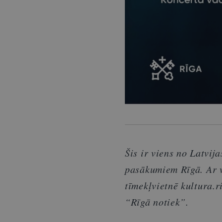
Šis ir viens no Latvi
pasākumiem Rīgā. Ar v
tīmekļvietnē kultura.r
“Rīgā notiek”.