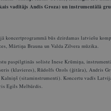
kais vadītājs Andis Groza) un instrumentālā gr
ajā koncertprogrammā būs dzirdamas latviešu komp
ces, Mārtiņa Brauna un Valda Zilvera mūzika.
stu paspilgtinās soliste Inese Krūmiņa, instrument
eris (klavieres), Rūdolfs Ozols (ģitāra), Andris G
 Kalniņš (sitaminstrumenti). Koncertu vadīs Latvij
ris Egils Melbārdis.