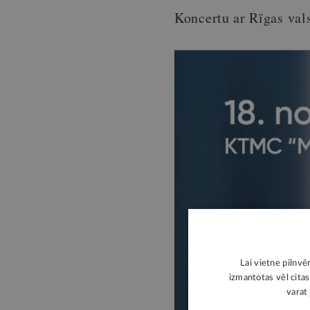
Koncertu ar Rīgas val
Lai vietne pilnvē
izmantotas vēl citas
varat 