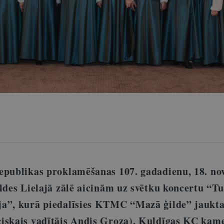
epublikas proklamēšanas 107. gadadienu, 18. n
ildes Lielajā zālē aicinām uz svētku koncertu “T
a”, kurā piedalīsies KTMC “Mazā ģilde” jaukta
iskais vadītājs Andis Groza), Kuldīgas KC kam