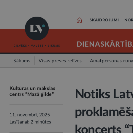
SKAIDROJUMI
NOR
DIENASKĀRTĪB
Sākums
Visas preses relīzes
Amatpersonas run
Kultūras un mākslas
Notiks Lat
centrs “Mazā ģilde”
proklamēša
11. novembrī, 2025
Lasīšanai: 2 minūtes
koncerts 