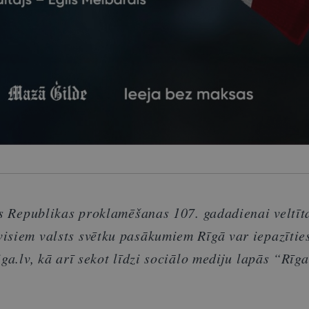
jas Republikas proklamēšanas 107. gadadienai veltīt
isiem valsts svētku pasākumiem Rīgā var iepazītie
iga.lv, kā arī sekot līdzi sociālo mediju lapās “Rīg