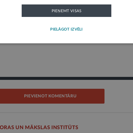
ks paziņojums un neatspoguļo LV portāla viedokli. Par tās saturu atbild ie
PIEŅEMT VISAS
PIELĀGOT IZVĒLI
1
PIEVIENOT KOMENTĀRU
LORAS UN MĀKSLAS INSTITŪTS