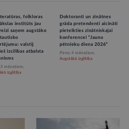
teratūras, folkloras
Doktoranti un zinātnes
kslas institūts jau
grāda pretendenti aicināti
 reizi saņem augstāko
pieteikties zinātniskajai
tautisko
konferencei “Jauno
tējumu: valstij
pētnieku diena 2026”
ieš izcilības atbalsta
Pirms 4 mēnešiem,
nisms
Augstākā izglītība
 3 mēnešiem,
kā izglītība