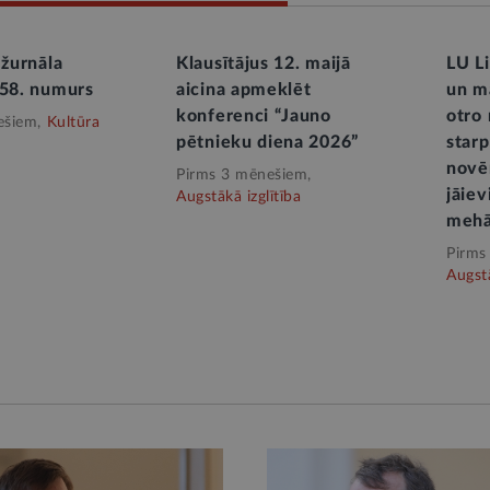
 žurnāla
Klausītājus 12. maijā
LU Li
 58. numurs
aicina apmeklēt
un mā
konferenci “Jauno
otro
ešiem,
Kultūra
pētnieku diena 2026”
starp
novēr
Pirms 3 mēnešiem,
jāiev
Augstākā izglītība
mehā
Pirms
Augstā