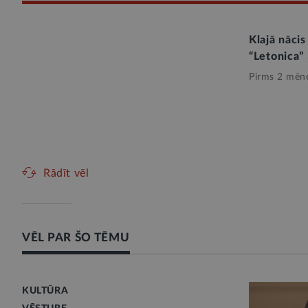
Klajā nācis
“Letonica”
Pirms 2 mēn
Rādīt vēl
VĒL PAR ŠO TĒMU
KULTŪRA