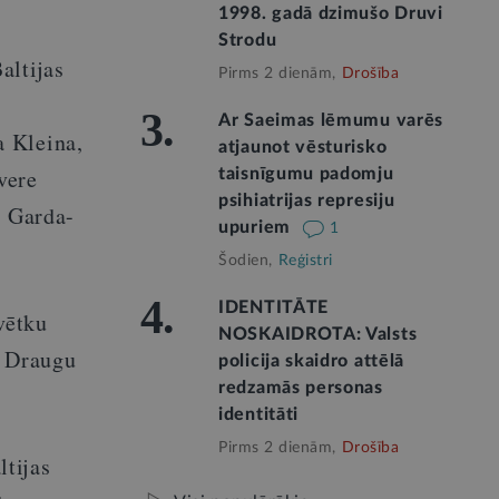
1998. gadā dzimušo Druvi
Strodu
altijas
Pirms 2 dienām,
Drošība
3.
Ar Saeimas lēmumu varēs
a Kleina,
atjaunot vēsturisko
vere
taisnīgumu padomju
psihiatrijas represiju
a Garda-
upuriem
1
Šodien,
Reģistri
4.
IDENTITĀTE
vētku
NOSKAIDROTA: Valsts
s Draugu
policija skaidro attēlā
redzamās personas
identitāti
Pirms 2 dienām,
Drošība
tijas