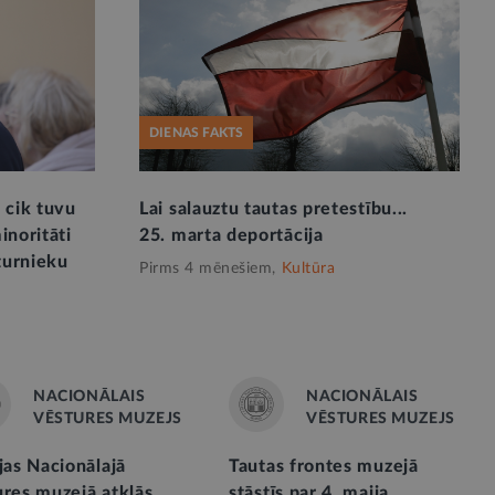
DIENAS FAKTS
: cik tuvu
Lai salauztu tautas pretestību...
inoritāti
25. marta deportācija
turnieku
Pirms 4 mēnešiem,
Kultūra
NACIONĀLAIS
NACIONĀLAIS
VĒSTURES MUZEJS
VĒSTURES MUZEJS
jas Nacionālajā
Tautas frontes muzejā
ures muzejā atklās
stāstīs par 4. maija