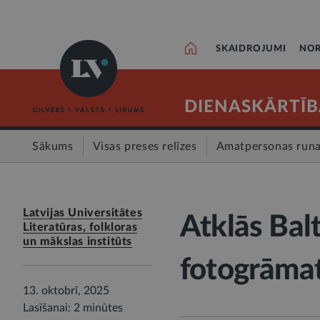
SKAIDROJUMI
NOR
DIENASKĀRTĪB
Sākums
Visas preses relīzes
Amatpersonas run
Latvijas Universitātes
Atklās Balt
Literatūras, folkloras
un mākslas institūts
fotogrāma
13. oktobrī, 2025
Lasīšanai: 2 minūtes