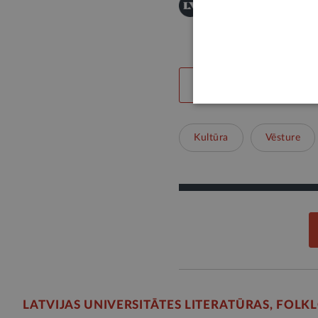
Šī informācija ir publis
Publicēšanas noteikumi
LABS SATURS
Kultūra
Vēsture
LATVIJAS UNIVERSITĀTES LITERATŪRAS, FOLK