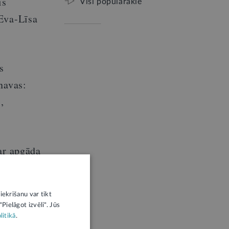
is
Visi populārākie
 Eva-Līsa
s
navas:
,
ar apgāda
arhīvu
5. oktobrī
iekrišanu var tikt
Pielāgot izvēli". Jūs
litikā
.