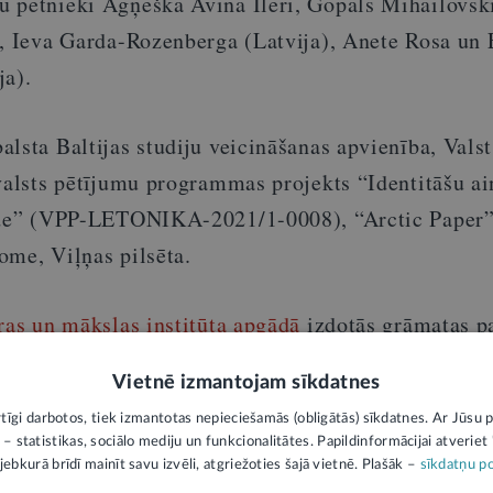
 pētnieki Agņeška Avina Ileri, Gopals Mihailovsk
e, Ieva Garda-Rozenberga (Latvija), Anete Rosa un
ja).
lsta Baltijas studiju veicināšanas apvienība, Valst
 valsts pētījumu programmas projekts “Identitāšu ai
vide” (VPP-LETONIKA-2021/1-0008), “Arctic Paper”
ome, Viļņas pilsēta.
ras un mākslas institūta apgādā
izdotās grāmatas p
fotogrāmata “(Ne)redzamās vēstures. Baltijas romi 
Vietnē izmantojam sīkdatnes
ejamas iegādei Rīgas Grāmatu svētku laikā 24. un 2
rtīgi darbotos, tiek izmantotas nepieciešamās (obligātās) sīkdatnes. Ar Jūsu p
ibliotēkā.
 – statistikas, sociālo mediju un funkcionalitātes. Papildinformācijai atveriet "
jebkurā brīdī mainīt savu izvēli, atgriežoties šajā vietnē. Plašāk –
sīkdatņu po