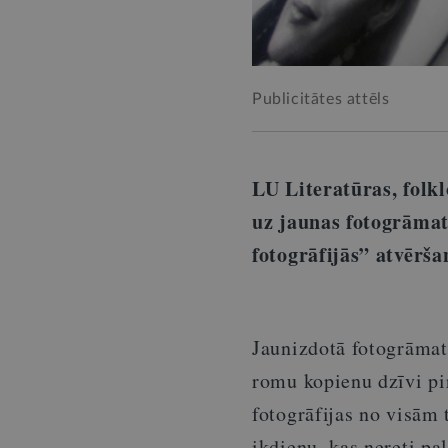
Publicitātes attēls
LU Literatūras, folkl
uz jaunas fotogrāmat
fotogrāfijās” atvērš
Jaunizdotā fotogrāmat
romu kopienu dzīvi pi
fotogrāfijas no visām 
ikdienu, kas nereti pa