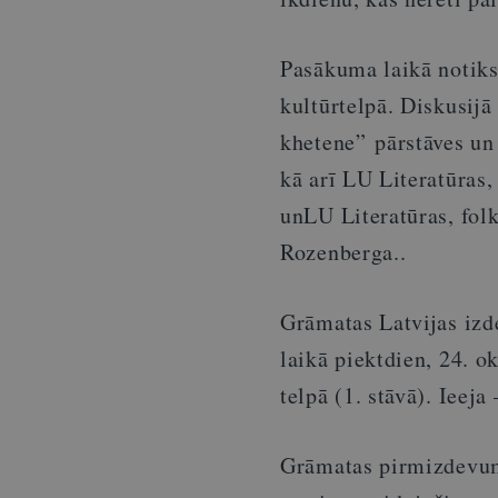
Pasākuma laikā notiks
kultūrtelpā. Diskusijā
khetene” pārstāves un
kā arī LU Literatūras,
unLU Literatūras, folk
Rozenberga..
Grāmatas Latvijas izd
laikā piektdien, 24. o
telpā (1. stāvā). Ieeja
Grāmatas pirmizdevums