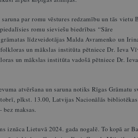
 saruna par romu vēstures redzamību un tās vietu B
 piedalīsies romu sieviešu biedrības “Sāre
 grāmatas līdzveidotājas Malda Avramenko un Irin
 folkloras un mākslas institūta pētniece Dr. Ieva Vī
loras un mākslas institūta vadošā pētniece Dr. Iev
evuma atvēršana un saruna notiks Rīgas Grāmatu s
ktobrī, plkst. 13.00, Latvijas Nacionālās bibliotēka
 – bez maksas.
 iznāca Lietuvā 2024. gada nogalē. To kopā ar Bal