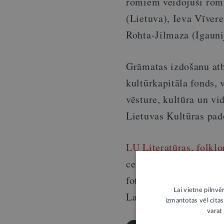
romiem veidojuši romu
(Lietuva), Ieva Vīver
Rohta-Jilmaza (Igauni
Grāmatas izdošanu atba
kultūrkapitāla fonds,
vēsture, kultūra un 
Lietuvas Kultūras pad
LU Literatūras, folklo
cenām, tostarp jaunā 
fotogrāfijās”, būs pie
Lai vietne pilnvē
Latvijas Nacionālajā b
izmantotas vēl citas
varat 