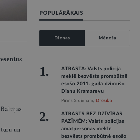
POPULĀRĀKAIS
Dienas
Mēneša
resentus
1.
ATRASTA: Valsts policija
meklē bezvēsts prombūtnē
esošo 2011. gadā dzimušo
Dianu Kramarevu
Pirms 2 dienām,
Drošība
Baltijas
2.
ATRASTS BEZ DZĪVĪBAS
PAZĪMĒM: Valsts policijas
ltūru un
amatpersonas meklē
bezvēsts prombūtnē esošo