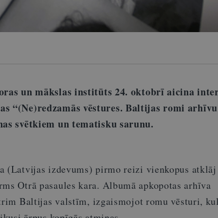
oras un mākslas institūts 24. oktobrī aicina inte
as “(Ne)redzamās vēstures. Baltijas romi arhīvu
anas svētkiem un tematisku sarunu.
a (Latvijas izdevums) pirmo reizi vienkopus atklāj 
rms Otrā pasaules kara. Albumā apkopotas arhīva
trim Baltijas valstīm, izgaismojot romu vēsturi, ku
likusi ārpus kopīgās atmiņas.