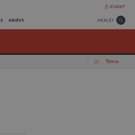
IENĀKT
AS
ARHĪVS
MEKLĒT
Tēmas