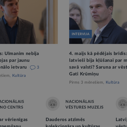
INTERVIJA
s: Ulmanim nebija
4. maijs kā pēdējais brīdis
ejas par jaunu
latvieši bija kļūšanai par m
onālo ietvaru
savā valstī? Saruna ar vēs
3
Gati Krūmiņu
ešiem,
Kultūra
Pirms 3 mēnešiem,
Kultūra
ACIONĀLAIS
NACIONĀLAIS
INO CENTRS
VĒSTURES MUZEJS
ar vērienīgas
Dauderos atzīmēs
Latvi
uzņemšanu
kolekcionāra un kultūras
vēst