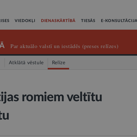
ISES
VIEDOKĻI
DIENASKĀRTĪBĀ
TIESĀS
E-KONSULTĀCIJ
Ā
Par aktuālo valstī un iestādēs (preses relīzes)
a
Atklātā vēstule
Relīze
ijas romiem veltītu
tu