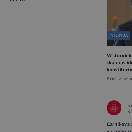
VĒSTURE
INTERVIJA
Vēsturniek
skaidras id
konstituci
Pirms 2 mēn
N
K
Carnikavā 
epizodes 