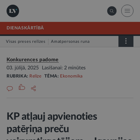
DIENASKĀRTĪBĀ
Visas preses relīzes
Amatpersonas runa
Atklātā vēstule
Relīze
Konkurences padome
03. jūlijā, 2025
Lasīšanai: 2 minūtes
RUBRIKA:
Relīze
TĒMA:
Ekonomika
KP atļauj apvienoties
patēŗiņa preču