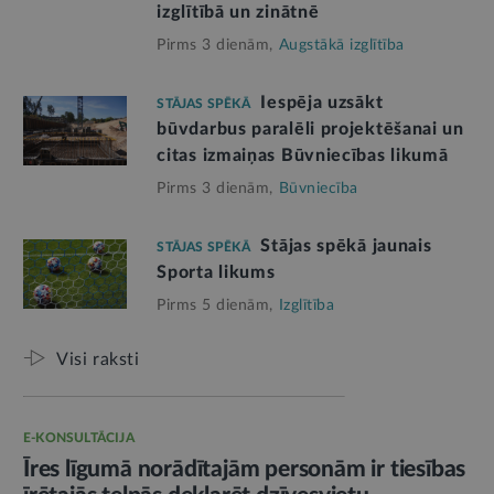
izglītībā un zinātnē
Pirms 3 dienām,
Augstākā izglītība
Iespēja uzsākt
STĀJAS SPĒKĀ
būvdarbus paralēli projektēšanai un
citas izmaiņas Būvniecības likumā
Pirms 3 dienām,
Būvniecība
Stājas spēkā jaunais
STĀJAS SPĒKĀ
Sporta likums
Pirms 5 dienām,
Izglītība
Visi raksti
E-KONSULTĀCIJA
Īres līgumā norādītajām personām ir tiesības