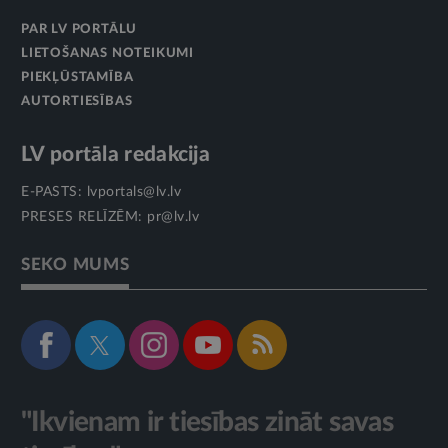
PAR LV PORTĀLU
LIETOŠANAS NOTEIKUMI
PIEKĻŪSTAMĪBA
AUTORTIESĪBAS
LV portāla redakcija
E-PASTS:
lvportals@lv.lv
PRESES RELĪZĒM:
pr@lv.lv
SEKO MUMS
"Ikvienam ir tiesības zināt savas