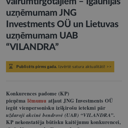
vairumtirgotājiem – Igaunijas
uzņēmumam JNG
Investments OÜ un Lietuvas
uzņēmumam UAB
“VILANDRA”
Publicēts pirms gada.
Izvērtē satura aktualitāti! >>
Konkurences padome (KP)
pieņēma
lēmumu
atļaut JNG Investments OÜ
iegūt vienpersonisku izšķirošu ietekmi pār
.
uždaroji akcinė bendrovė (UAB) “VILANDRA”
KP nekonstatēja būtisku kaitējumu konkurencei,