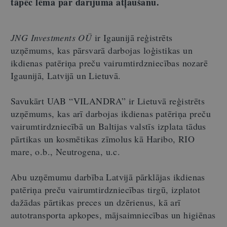
tāpēc lēma par darījuma atļaušanu
.
JNG Investments OÜ
ir Igaunijā reģistrēts
uzņēmums, kas pārsvarā darbojas loģistikas un
ikdienas patēriņa preču vairumtirdzniecības nozarē
Igaunijā, Latvijā un Lietuvā.
Savukārt UAB “VILANDRA” ir Lietuvā reģistrēts
uzņēmums, kas arī darbojas ikdienas patēriņa preču
vairumtirdzniecībā un Baltijas valstīs izplata tādus
pārtikas un kosmētikas zīmolus kā Haribo, RIO
mare, o.b., Neutrogena, u.c.
Abu uzņēmumu darbība Latvijā pārklājas ikdienas
patēriņa preču vairumtirdzniecības tirgū, izplatot
dažādas pārtikas preces un dzērienus, kā arī
autotransporta apkopes, mājsaimniecības un higiēnas