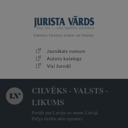
ŽURNĀLS TIESISKAI DOMAI UN PRAKSEI
Jaunākais numurs
Autoru katalogs
Visi žurnāli
CILVĒKS · VALSTS ·
LIKUMS
Portāls par Latviju un mums Latvijā.
Palīgs tiesību aktu izpratnei.