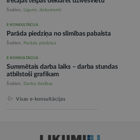
īrētajās telpās deklarēt dzīvesvietu
Šodien,
Līgumi, dokumenti
E-KONSULTĀCIJA
Parāda piedziņa no slimības pabalsta
Šodien,
Parādu piedziņa
E-KONSULTĀCIJA
Summētais darba laiks – darba stundas
atbilstoši grafikam
Šodien,
Darba tiesības
Visas e-konsultācijas