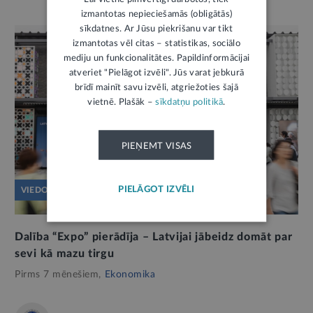
izmantotas nepieciešamās (obligātās)
sīkdatnes. Ar Jūsu piekrišanu var tikt
izmantotas vēl citas – statistikas, sociālo
mediju un funkcionalitātes. Papildinformācijai
atveriet "Pielāgot izvēli". Jūs varat jebkurā
brīdī mainīt savu izvēli, atgriežoties šajā
vietnē. Plašāk –
sīkdatņu politikā
.
PIEŅEMT VISAS
PIELĀGOT IZVĒLI
VIEDOKLIS
Dalība “Expo” pierādīja – Latvijai jābeidz domāt par
sevi kā mazu tirgu
Pirms 7 mēnešiem,
Ekonomika