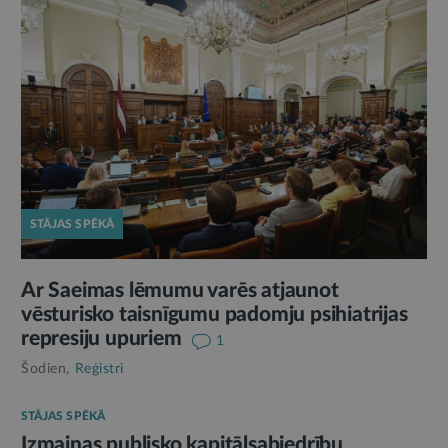
STĀJAS SPĒKĀ
Ar Saeimas lēmumu varēs atjaunot
vēsturisko taisnīgumu padomju psihiatrijas
represiju upuriem
1
Šodien,
Reģistri
STĀJAS SPĒKĀ
Izmaiņas publisko kapitālsabiedrību