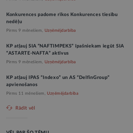
Konkurences padome rīkos Konkurences tiesību
nedēļu
Pirms 9 mēnešiem,
Uzņēmējdarbība
KP atļauj SIA “NAFTIMPEKS” īpašniekam iegūt SIA
“ASTARTE-NAFTA” aktīvus
Pirms 9 mēnešiem,
Uzņēmējdarbība
KP atļauj IPAS “Indexo” un AS “DelfinGroup”
apvienošanos
Pirms 11 mēnešiem,
Uzņēmējdarbība
Rādīt vēl
VĒL PAR ŠO TĒMU