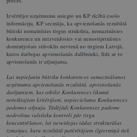
preces.
Izvērtējot uzņēmumu sniegto un KP rīcībā esošo
informāciju, KP secināja, ka apvienošanās rezultātā
būtiski nemainīsies tirgus struktūra, nemazināsies
konkurence un neizveidosies vai nenostiprināsies
dominējošais stāvoklis nevienā no tirgiem Latvijā,
kuros darbojas apvienošanās dalībnieki, līdz ar to
apvienošanās ir atļaujama.
Lai nepieļautu būtisku konkurences samazināšanos
uzņēmumu apvienošanās rezultātā, apvienošanās
darījumiem, kas atbilst Konkurences likumā
noteiktajiem kritērijiem, nepieciešama Konkurences
padomes atļauja. Tādējādi Konkurences padome
nodrošina valstisku kontroli pār tirgu
koncentrēšanos, lai neveidojas tādas strukturālas
izmaiņas, kuru rezultātā patērētājiem ilgtermiņā tiek