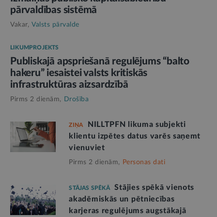
pārvaldības sistēmā
Vakar,
Valsts pārvalde
LIKUMPROJEKTS
Publiskajā apspriešanā regulējums “balto
hakeru” iesaistei valsts kritiskās
infrastruktūras aizsardzībā
Pirms 2 dienām,
Drošība
NILLTPFN likuma subjekti
ZIŅA
klientu izpētes datus varēs saņemt
vienuviet
Pirms 2 dienām,
Personas dati
Stājies spēkā vienots
STĀJAS SPĒKĀ
akadēmiskās un pētniecības
karjeras regulējums augstākajā