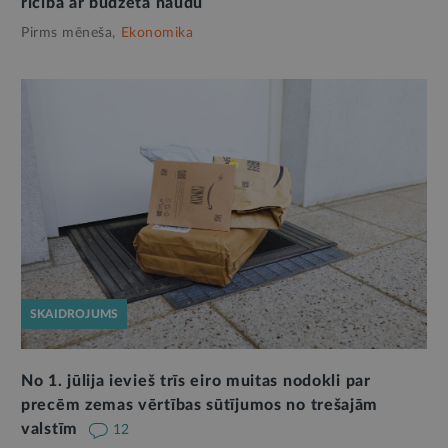
rīcība ar budžeta naudu
Pirms mēneša,
Ekonomika
SKAIDROJUMS
No 1. jūlija ievieš trīs eiro muitas nodokli par
precēm zemas vērtības sūtījumos no trešajām
valstīm
12