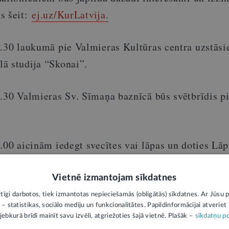
s šeit:
ej.uz/KurLatvija
.
7.30 laukumā pie Valmieras Kultūras centra uzstāsi
ā studija “Skonai”.
7.30 Valmieras Sv. Sīmaņa baznīcā būs svētbrīdis 
.00 aicinām iedegt svecītes vai lāpas un doties Lā
 centra uz pilsētas Centra kapiem, kur pēc gājiena
brīdis.
Vietnē izmantojam sīkdatnes
rtīgi darbotos, tiek izmantotas nepieciešamās (obligātās) sīkdatnes. Ar Jūsu p
 – statistikas, sociālo mediju un funkcionalitātes. Papildinformācijai atveriet "
.00 restorāna “Akustika” koncertzālē uzstāsies ģitā
jebkurā brīdī mainīt savu izvēli, atgriežoties šajā vietnē. Plašāk –
sīkdatņu po
 maksa ir 25 EUR.