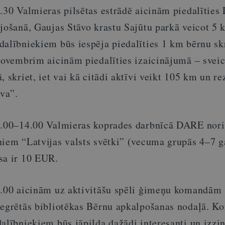
.30 Valmieras pilsētas estrādē aicinām piedalīties
ūjošanā, Gaujas Stāvo krastu Sajūtu parkā veicot 5 
dalībniekiem būs iespēja piedalīties 1 km bērnu sk
 novembrim aicinām piedalīties izaicinājumā – sveic
, skriet, iet vai kā citādi aktīvi veikt 105 km un re
ava”.
0.00–14.00 Valmieras koprades darbnīcā DARE nori
niem “Latvijas valsts svētki” (vecuma grupās 4–7 g
sa ir 10 EUR.
1.00 aicinām uz aktivitāšu spēli ģimeņu komandām
tegrētās bibliotēkas Bērnu apkalpošanas nodaļā. K
alībniekiem būs jāpilda dažādi interesanti un izzi