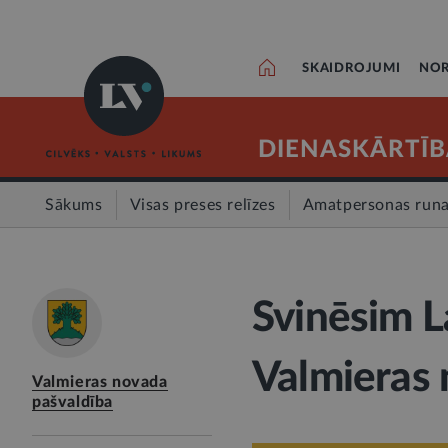
SKAIDROJUMI
NOR
DIENASKĀRTĪB
Sākums
Visas preses relīzes
Amatpersonas run
Svinēsim La
Valmieras
Valmieras novada
pašvaldība