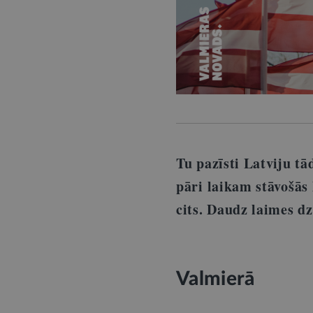
Tu pazīsti Latviju tā
pāri laikam stāvošās
cits. Daudz laimes d
Valmierā