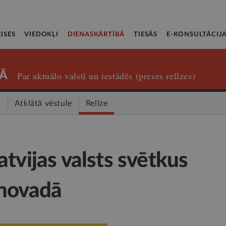
ISES
VIEDOKĻI
DIENASKĀRTĪBĀ
TIESĀS
E-KONSULTĀCIJ
Ā
Par aktuālo valstī un iestādēs (preses relīzes)
a
Atklātā vēstule
Relīze
tvijas valsts svētkus
 novadā