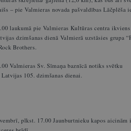
inišs – pie Valmieras novada pašvaldības Lāčplēša ie
8.00 laukumā pie Valmieras Kultūras centra ikviens
atvijas dzimšanas dienā Valmierā uzstāsies grupa “
Rock Brothers.
1.00 Valmieras Sv. Sīmaņa baznīcā notiks svētku
 Latvijas 105. dzimšanas dienai.
ovembrī, plkst. 17.00 Jaunburtnieku kapos aicinām 
tceres brīdī.