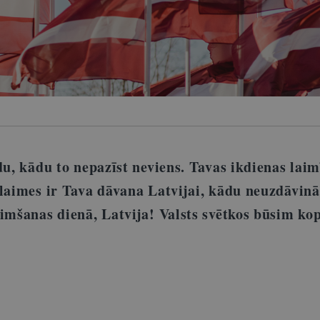
du, kādu to nepazīst neviens. Tavas ikdienas laim
 laimes ir Tava dāvana Latvijai, kādu neuzdāvinā
zimšanas dienā, Latvija! Valsts svētkos būsim ko