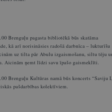
6.00 Brenguļu pagasta bibliotēkā būs skatāma
de, kā arī norisināsies radošā darbnīca – lukturīšu
cinām uz tilta pār Abulu izgaismošanu, siltu tēju u
. Aicinām ņemt līdzi savu īpašo gaismeklīti.
5.00 Brenguļu Kultūras namā būs koncerts “Saviju L
ciskās pašdarbības kolektīviem.