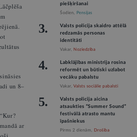
piešķiršanai
 Lāčplēša
Šodien,
Pensijas
km
3.
rējienā.
Valsts policija skaidro attēlā
redzamās personas
ot
identitāti
zultātus
Vakar,
Noziedzība
4.
Labklājības ministrija rosina
reformēt un būtiski uzlabot
sināsies
vecāku pabalstu
adi un 8–
Vakar,
Valsts sociālie pabalsti
5.
Valsts policija aicina
atsaukties “Summer Sound”
 “Kur?
festivālā atrasto mantu
īpašniekus
omandā ar
Pirms 2 dienām,
Drošība
noši