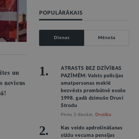
POPULĀRĀKAIS
Dienas
Mēneša
1.
ATRASTS BEZ DZĪVĪBAS
ītes un
PAZĪMĒM: Valsts policijas
s neviens
amatpersonas meklē
bezvēsts prombūtnē esošo
pā!
1998. gadā dzimušo Druvi
Strodu
Pirms 3 dienām,
Drošība
2.
Kas veido apdrošināšanas
stāžu vecuma pensijas