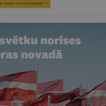
m.
Izvērtē satura aktualitāti! >>