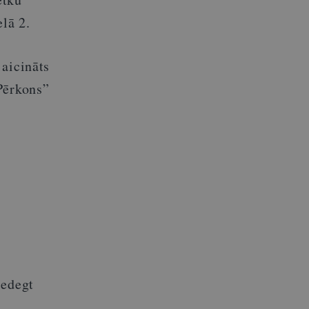
lā 2.
 aicināts
Pērkons”
iedegt