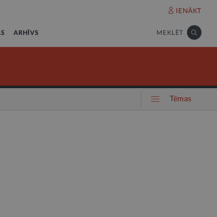
IENĀKT
AS
ARHĪVS
MEKLĒT
Tēmas