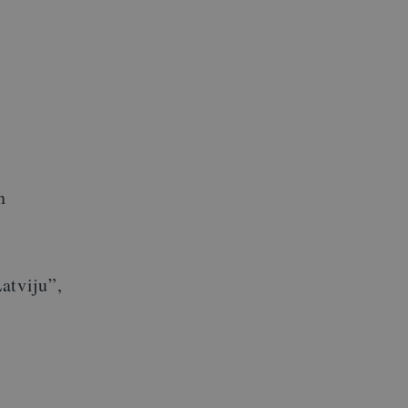
n
atviju”,