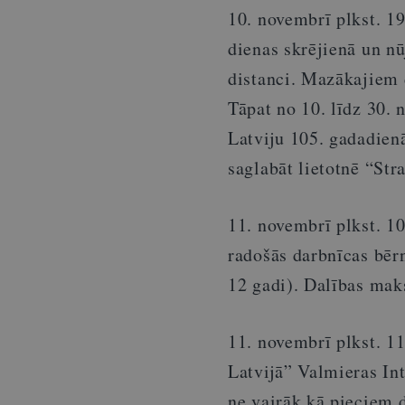
10. novembrī plkst. 19
dienas skrējienā un n
distanci. Mazākajiem 
Tāpat no 10. līdz 30.
Latviju 105. gadadienā
saglabāt lietotnē “Str
11. novembrī plkst. 1
radošās darbnīcas bēr
12 gadi). Dalības mak
11. novembrī plkst. 1
Latvijā” Valmieras In
ne vairāk kā pieciem d