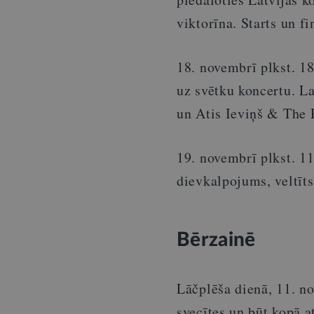
viktorīna. Starts un f
18. novembrī plkst. 1
uz svētku koncertu. L
un Atis Ieviņš & The 
19. novembrī plkst. 1
dievkalpojums, veltīts
Bērzainē
Lāčplēša dienā, 11. n
svecītes un būt kopā a