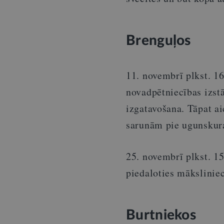
Brenguļos
11. novembrī plkst. 1
novadpētniecības izstā
izgatavošana. Tāpat ai
sarunām pie ugunskura
25. novembrī plkst. 1
piedaloties mākslinie
Burtniekos