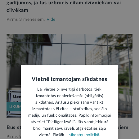
gadījumos, ja tas uzbrucis citam dzīvniekam vai
cilvēkam
Pirms 3 mēnešiem,
Vide
Vietnē izmantojam sīkdatnes
Lai vietne pilnvērtīgi darbotos, tiek
izmantotas nepieciešamās (obligātās)
sīkdatnes. Ar Jūsu piekrišanu var tikt
LIKUMPROJEKTS
izmantotas vēl citas – statistikas, sociālo
mediju un funkcionalitātes. Papildinformācijai
atveriet "Pielāgot izvēli". Jūs varat jebkurā
Būs stingrākas prasības bīstamu suņu saimniekiem
brīdī mainīt savu izvēli, atgriežoties šajā
vietnē. Plašāk –
sīkdatņu politikā
.
Pirms 9 mēnešiem,
Vide