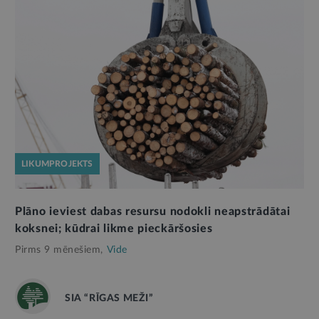
LIKUMPROJEKTS
Plāno ieviest dabas resursu nodokli neapstrādātai
koksnei; kūdrai likme pieckāršosies
Pirms 9 mēnešiem,
Vide
SIA “RĪGAS MEŽI”