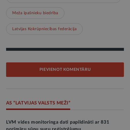
Meža īpašnieku biedrība
Latvijas Kokrūpniecības federācija
PIEVIENOT KOMENTĀRU
AS “LATVIJAS VALSTS MEŽI”
LVM vides monitoringa dati papildināti ar 831
nozīmīgu sūnu sugu reģistrējumu