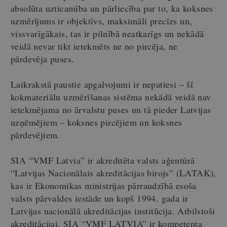
absolūta uzticamība un pārliecība par to, ka koksnes
uzmērījums ir objektīvs, maksimāli precīzs un,
vissvarīgākais, tas ir pilnībā neatkarīgs un nekādā
veidā nevar tikt ietekmēts ne no pircēja, ne
pārdevēja puses.
Laikrakstā paustie apgalvojumi ir nepatiesi – šī
kokmateriālu uzmērīšanas sistēma nekādā veidā nav
ietekmējama no ārvalstu puses un tā pieder Latvijas
uzņēmējiem – koksnes pircējiem un koksnes
pārdevējiem.
SIA “VMF Latvia” ir akreditēta valsts aģentūrā
“Latvijas Nacionālais akreditācijas birojs” (LATAK),
kas ir Ekonomikas ministrijas pārraudzībā esoša
valsts pārvaldes iestāde un kopš 1994. gada ir
Latvijas nacionālā akreditācijas institūcija. Atbilstoši
akreditācijai, SIA “VMF LATVIA” ir kompetenta