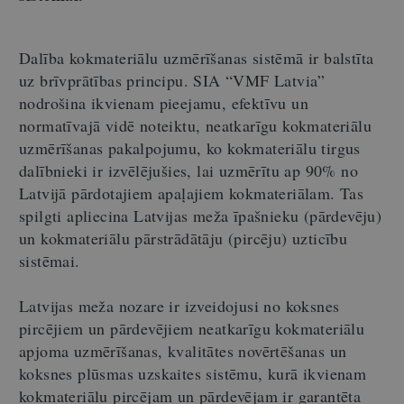
Dalība kokmateriālu uzmērīšanas sistēmā ir balstīta
uz brīvprātības principu. SIA “VMF Latvia”
nodrošina ikvienam pieejamu, efektīvu un
normatīvajā vidē noteiktu, neatkarīgu kokmateriālu
uzmērīšanas pakalpojumu, ko kokmateriālu tirgus
dalībnieki ir izvēlējušies, lai uzmērītu ap 90% no
Latvijā pārdotajiem apaļajiem kokmateriālam. Tas
spilgti apliecina Latvijas meža īpašnieku (pārdevēju)
un kokmateriālu pārstrādātāju (pircēju) uzticību
sistēmai.
Latvijas meža nozare ir izveidojusi no koksnes
pircējiem un pārdevējiem neatkarīgu kokmateriālu
apjoma uzmērīšanas, kvalitātes novērtēšanas un
koksnes plūsmas uzskaites sistēmu, kurā ikvienam
kokmateriālu pircējam un pārdevējam ir garantēta