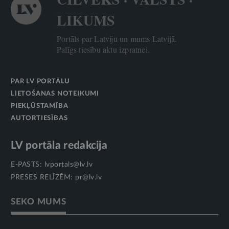
LIKUMS
Portāls par Latviju un mums Latvijā.
Palīgs tiesību aktu izpratnei.
PAR LV PORTĀLU
LIETOŠANAS NOTEIKUMI
PIEKĻŪSTAMĪBA
AUTORTIESĪBAS
LV portāla redakcija
E-PASTS:
lvportals@lv.lv
PRESES RELĪZĒM:
pr@lv.lv
SEKO MUMS