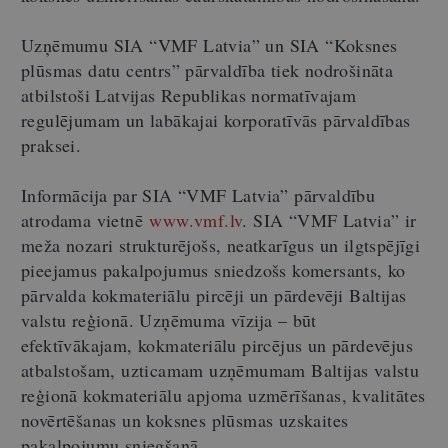
Uzņēmumu SIA “VMF Latvia” un SIA “Koksnes
plūsmas datu centrs” pārvaldība tiek nodrošināta
atbilstoši Latvijas Republikas normatīvajam
regulējumam un labākajai korporatīvās pārvaldības
praksei.
Informācija par SIA “VMF Latvia” pārvaldību
atrodama vietnē
www.vmf.lv
. SIA “VMF Latvia” ir
meža nozari strukturējošs, neatkarīgus un ilgtspējīgi
pieejamus pakalpojumus sniedzošs komersants, ko
pārvalda kokmateriālu pircēji un pārdevēji Baltijas
valstu reģionā. Uzņēmuma vīzija – būt
efektīvākajam, kokmateriālu pircējus un pārdevējus
atbalstošam, uzticamam uzņēmumam Baltijas valstu
reģionā kokmateriālu apjoma uzmērīšanas, kvalitātes
novērtēšanas un koksnes plūsmas uzskaites
pakalpojumu sniegšanā.