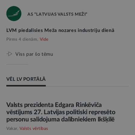
AS “LATVIJAS VALSTS MEŽI”
LVM piedalīsies Meža nozares industriju dienā
Pirms 4 dienām,
Vide
Viss par šo tēmu
VĒL LV PORTĀLĀ
AMATPERSONAS RUNA
Valsts prezidenta Edgara Rinkēviča
vēstījums 27. Latvijas politiski represēto
personu salidojuma dalībniekiem Ikšķilē
Vakar,
Valsts vērtības