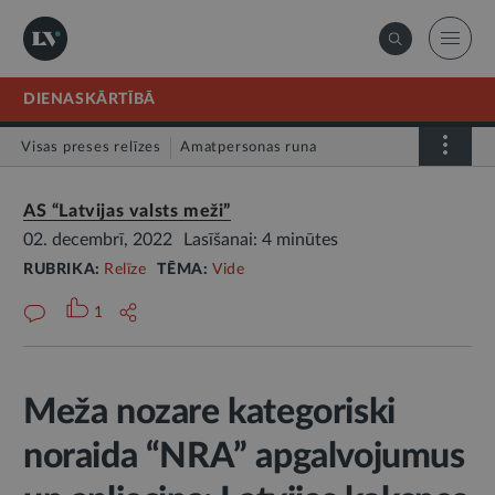
DIENASKĀRTĪBĀ
Visas preses relīzes
Amatpersonas runa
Atklātā vēstule
Relīze
AS “Latvijas valsts meži”
02. decembrī, 2022
Lasīšanai: 4 minūtes
RUBRIKA:
Relīze
TĒMA:
Vide
1
Meža nozare kategoriski
noraida “NRA” apgalvojumus