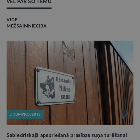
VĒL PAR ŠO TĒMU
VIDE
MEŽSAIMNIECĪBA
LIKUMPROJEKTS
Sabiedriskajā apspriešanā prasības suņa turēšanai