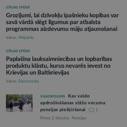
STĀJAS SPĒKĀ
Grozījumi, lai dzīvokļu īpašnieku kopības var
savā vārdā slēgt līgumus par atbalsta
programmas aizdevumu māju atjaunošanai
Vakar,
Mājoklis
STĀJAS SPĒKĀ
Paplašina lauksaimniecības un lopbarības
produktu klāstu, kurus nevarēs ievest no
Krievijas un Baltkrievijas
Vakar,
Ekonomika
Kas veido
SKAIDROJUMS
apdrošināšanas stāžu vecuma
pensijas piešķiršanai
1
Pirms 2 dienām,
Pensijas