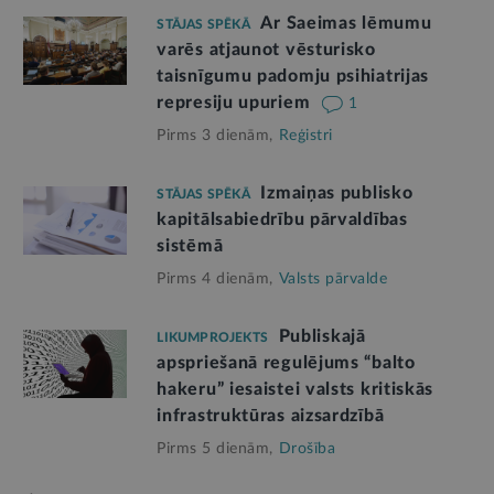
Ar Saeimas lēmumu
STĀJAS SPĒKĀ
varēs atjaunot vēsturisko
taisnīgumu padomju psihiatrijas
represiju upuriem
1
Pirms 3 dienām,
Reģistri
Izmaiņas publisko
STĀJAS SPĒKĀ
kapitālsabiedrību pārvaldības
sistēmā
Pirms 4 dienām,
Valsts pārvalde
Publiskajā
LIKUMPROJEKTS
apspriešanā regulējums “balto
hakeru” iesaistei valsts kritiskās
infrastruktūras aizsardzībā
Pirms 5 dienām,
Drošība