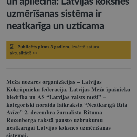
un apliecina: Latvijas koksnes
uzmērīšanas sistēma ir
neatkarīga un uzticama
Publicēts pirms 3 gadiem.
Izvērtē satura
aktualitāti! >>
Meža nozares organizācijas – Latvijas
Kokrūpnieku federācija, Latvijas Meža īpašnieku
biedrība un AS “Latvijas valsts meži” –
kategoriski noraida laikraksta “Neatkarīgā Rīta
Avīze” 2. decembra žurnālista Rituma
Rozenberga rakstā pausto uzbrukumu
neatkarīgai Latvijas koksnes uzmērīšanas
sistēmai.