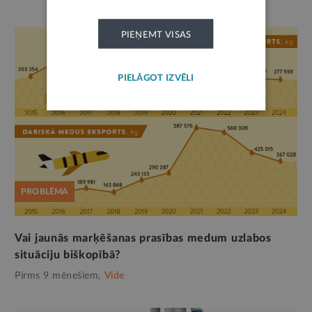
PIEŅEMT VISAS
PIELĀGOT IZVĒLI
PROBLĒMA
Vai jaunās marķēšanas prasības medum uzlabos
situāciju biškopībā?
Pirms 9 mēnešiem,
Vide