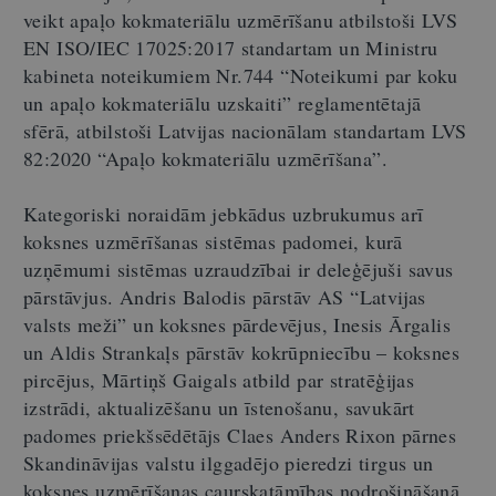
veikt apaļo kokmateriālu uzmērīšanu atbilstoši LVS
EN ISO/IEC 17025:2017 standartam un Ministru
kabineta noteikumiem Nr.744 “Noteikumi par koku
un apaļo kokmateriālu uzskaiti” reglamentētajā
sfērā, atbilstoši Latvijas nacionālam standartam LVS
82:2020 “Apaļo kokmateriālu uzmērīšana”.
Kategoriski noraidām jebkādus uzbrukumus arī
koksnes uzmērīšanas sistēmas padomei, kurā
uzņēmumi sistēmas uzraudzībai ir deleģējuši savus
pārstāvjus. Andris Balodis pārstāv AS “Latvijas
valsts meži” un koksnes pārdevējus, Inesis Ārgalis
un Aldis Strankaļs pārstāv kokrūpniecību – koksnes
pircējus, Mārtiņš Gaigals atbild par stratēģijas
izstrādi, aktualizēšanu un īstenošanu, savukārt
padomes priekšsēdētājs Claes Anders Rixon pārnes
Skandināvijas valstu ilggadējo pieredzi tirgus un
koksnes uzmērīšanas caurskatāmības nodrošināšanā.