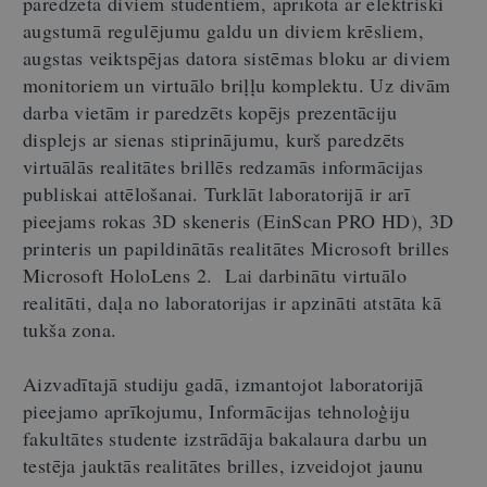
paredzēta diviem studentiem, aprīkota ar elektriski
augstumā regulējumu galdu un diviem krēsliem,
augstas veiktspējas datora sistēmas bloku ar diviem
monitoriem un virtuālo briļļu komplektu. Uz divām
darba vietām ir paredzēts kopējs prezentāciju
displejs ar sienas stiprinājumu, kurš paredzēts
virtuālās realitātes brillēs redzamās informācijas
publiskai attēlošanai. Turklāt laboratorijā ir arī
pieejams rokas 3D skeneris (EinScan PRO HD), 3D
printeris un papildinātās realitātes Microsoft brilles
Microsoft HoloLens 2. Lai darbinātu virtuālo
realitāti, daļa no laboratorijas ir apzināti atstāta kā
tukša zona.
Aizvadītajā studiju gadā, izmantojot laboratorijā
pieejamo aprīkojumu, Informācijas tehnoloģiju
fakultātes studente izstrādāja bakalaura darbu un
testēja jauktās realitātes brilles, izveidojot jaunu