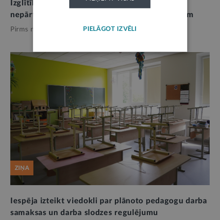
Izglītības iestādēm jāizstrādā darbības
nepārtrauktības plāns apdraudējuma gadījumam
PIELĀGOT IZVĒLI
Pirms nedēļas,
Izglītība
ZIŅA
Iespēja izteikt viedokli par plānoto pedagogu darba
samaksas un darba slodzes regulējumu