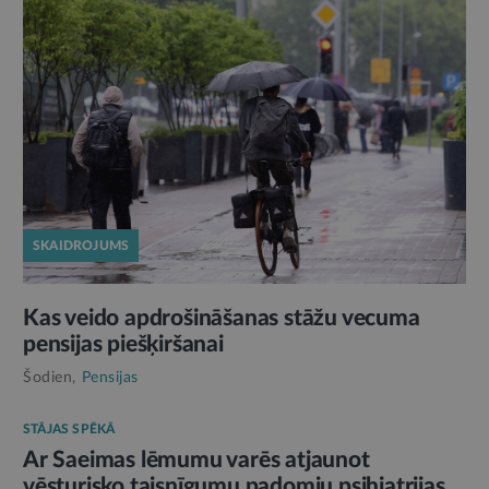
SKAIDROJUMS
Kas veido apdrošināšanas stāžu vecuma
pensijas piešķiršanai
Šodien,
Pensijas
STĀJAS SPĒKĀ
Ar Saeimas lēmumu varēs atjaunot
vēsturisko taisnīgumu padomju psihiatrijas