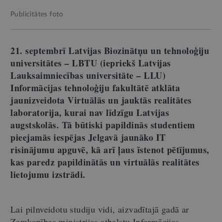
Publicitātes foto
21. septembrī Latvijas Biozinātņu un tehnoloģiju
universitātes – LBTU (iepriekš Latvijas
Lauksaimniecības universitāte – LLU)
Informācijas tehnoloģiju fakultātē atklāta
jaunizveidota Virtuālās un jauktās realitātes
laboratorija, kurai nav līdzīgu Latvijas
augstskolās. Tā būtiski papildinās studentiem
pieejamās iespējas Jelgavā jaunāko IT
risinājumu apguvē, kā arī ļaus īstenot pētījumus,
kas paredz papildinātās un virtuālās realitātes
lietojumu izstrādi.
Lai pilnveidotu studiju vidi, aizvadītajā gadā ar
Zemkopības ministrijas atbalstu Informācijas