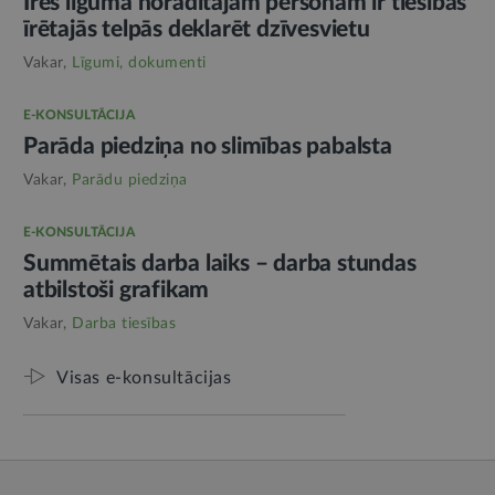
Īres līgumā norādītajām personām ir tiesības
īrētajās telpās deklarēt dzīvesvietu
Vakar,
Līgumi, dokumenti
E-KONSULTĀCIJA
Parāda piedziņa no slimības pabalsta
Vakar,
Parādu piedziņa
E-KONSULTĀCIJA
Summētais darba laiks – darba stundas
atbilstoši grafikam
Vakar,
Darba tiesības
Visas e-konsultācijas