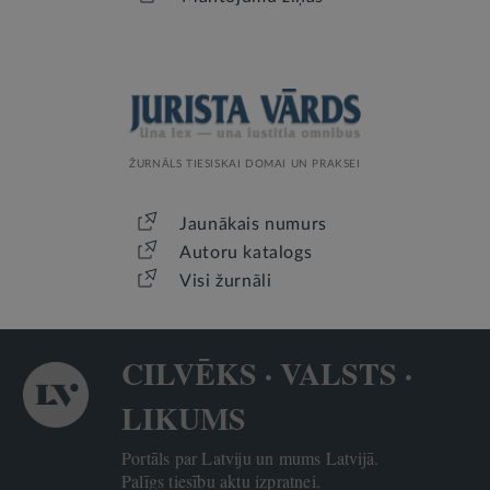
ŽURNĀLS TIESISKAI DOMAI UN PRAKSEI
Jaunākais numurs
Autoru katalogs
Visi žurnāli
CILVĒKS · VALSTS ·
LIKUMS
Portāls par Latviju un mums Latvijā.
Palīgs tiesību aktu izpratnei.