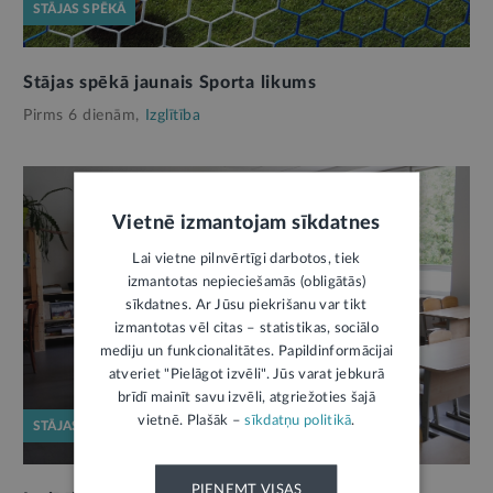
STĀJAS SPĒKĀ
Stājas spēkā jaunais Sporta likums
Pirms 6 dienām,
Izglītība
Vietnē izmantojam sīkdatnes
Lai vietne pilnvērtīgi darbotos, tiek
izmantotas nepieciešamās (obligātās)
sīkdatnes. Ar Jūsu piekrišanu var tikt
izmantotas vēl citas – statistikas, sociālo
mediju un funkcionalitātes. Papildinformācijai
atveriet "Pielāgot izvēli". Jūs varat jebkurā
brīdī mainīt savu izvēli, atgriežoties šajā
vietnē. Plašāk –
sīkdatņu politikā
.
STĀJAS SPĒKĀ
PIEŅEMT VISAS