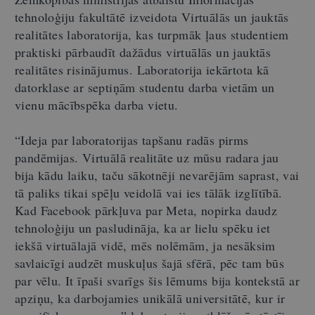
tehnoloģiju fakultātē izveidota Virtuālās un jauktās
realitātes laboratorija, kas turpmāk ļaus studentiem
praktiski pārbaudīt dažādus virtuālās un jauktās
realitātes risinājumus. Laboratorija iekārtota kā
datorklase ar septiņām studentu darba vietām un
vienu mācībspēka darba vietu.
“Ideja par laboratorijas tapšanu radās pirms
pandēmijas. Virtuālā realitāte uz mūsu radara jau
bija kādu laiku, taču sākotnēji nevarējām saprast, vai
tā paliks tikai spēļu veidolā vai ies tālāk izglītībā.
Kad Facebook pārkļuva par Meta, nopirka daudz
tehnoloģiju un pasludināja, ka ar lielu spēku iet
iekšā virtuālajā vidē, mēs nolēmām, ja nesāksim
savlaicīgi audzēt muskuļus šajā sfērā, pēc tam būs
par vēlu. It īpaši svarīgs šis lēmums bija kontekstā ar
apziņu, ka darbojamies unikālā universitātē, kur ir