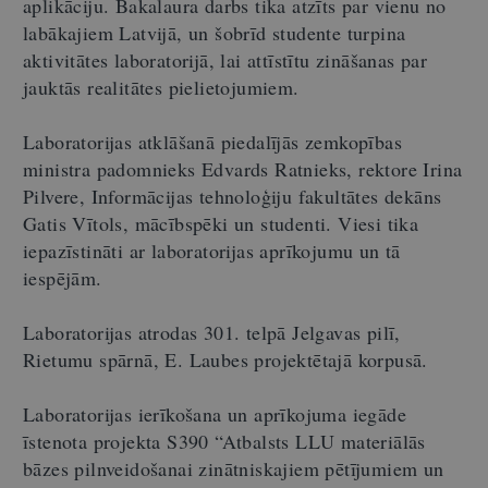
aplikāciju. Bakalaura darbs tika atzīts par vienu no
labākajiem Latvijā, un šobrīd studente turpina
aktivitātes laboratorijā, lai attīstītu zināšanas par
jauktās realitātes pielietojumiem.
Laboratorijas atklāšanā piedalījās zemkopības
ministra padomnieks Edvards Ratnieks, rektore Irina
Pilvere, Informācijas tehnoloģiju fakultātes dekāns
Gatis Vītols, mācībspēki un studenti. Viesi tika
iepazīstināti ar laboratorijas aprīkojumu un tā
iespējām.
Laboratorijas atrodas 301. telpā Jelgavas pilī,
Rietumu spārnā, E. Laubes projektētajā korpusā.
Laboratorijas ierīkošana un aprīkojuma iegāde
īstenota projekta S390 “Atbalsts LLU materiālās
bāzes pilnveidošanai zinātniskajiem pētījumiem un