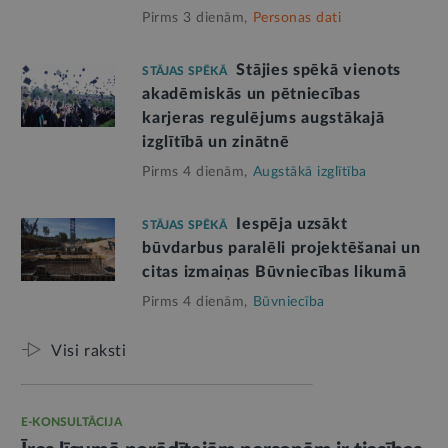
Pirms 3 dienām,
Personas dati
Stājies spēkā vienots
STĀJAS SPĒKĀ
akadēmiskās un pētniecības
karjeras regulējums augstākajā
izglītībā un zinātnē
Pirms 4 dienām,
Augstākā izglītība
Iespēja uzsākt
STĀJAS SPĒKĀ
būvdarbus paralēli projektēšanai un
citas izmaiņas Būvniecības likumā
Pirms 4 dienām,
Būvniecība
Visi raksti
E-KONSULTĀCIJA