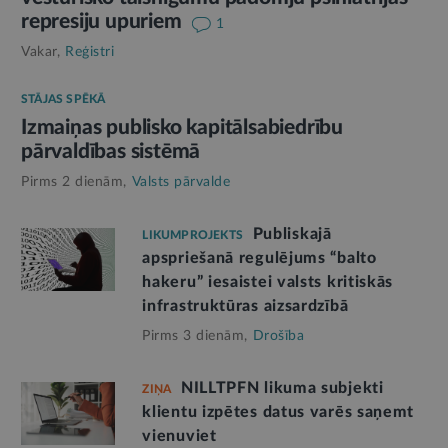
represiju upuriem
1
Vakar,
Reģistri
STĀJAS SPĒKĀ
Izmaiņas publisko kapitālsabiedrību
pārvaldības sistēmā
Pirms 2 dienām,
Valsts pārvalde
Publiskajā
LIKUMPROJEKTS
apspriešanā regulējums “balto
hakeru” iesaistei valsts kritiskās
infrastruktūras aizsardzībā
Pirms 3 dienām,
Drošība
NILLTPFN likuma subjekti
ZIŅA
klientu izpētes datus varēs saņemt
vienuviet