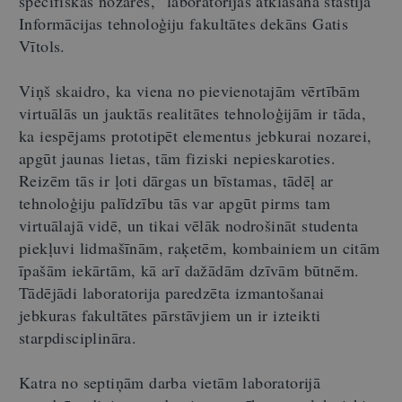
specifiskas nozares,” laboratorijas atklāšanā stāstīja
Informācijas tehnoloģiju fakultātes dekāns Gatis
Vītols.
Viņš skaidro, ka viena no pievienotajām vērtībām
virtuālās un jauktās realitātes tehnoloģijām ir tāda,
ka iespējams prototipēt elementus jebkurai nozarei,
apgūt jaunas lietas, tām fiziski nepieskaroties.
Reizēm tās ir ļoti dārgas un bīstamas, tādēļ ar
tehnoloģiju palīdzību tās var apgūt pirms tam
virtuālajā vidē, un tikai vēlāk nodrošināt studenta
piekļuvi lidmašīnām, raķetēm, kombainiem un citām
īpašām iekārtām, kā arī dažādām dzīvām būtnēm.
Tādējādi laboratorija paredzēta izmantošanai
jebkuras fakultātes pārstāvjiem un ir izteikti
starpdisciplināra.
Katra no septiņām darba vietām laboratorijā