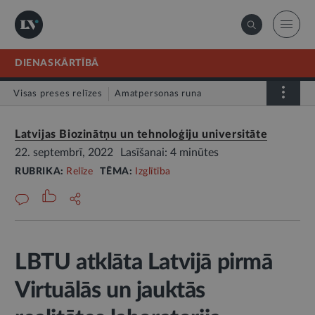
DIENASKĀRTĪBĀ
Visas preses relīzes
Amatpersonas runa
Atklātā vēstule
Relīze
Latvijas Biozinātņu un tehnoloģiju universitāte
22. septembrī, 2022
Lasīšanai: 4 minūtes
RUBRIKA:
Relīze
TĒMA:
Izglītība
LBTU atklāta Latvijā pirmā
Virtuālās un jauktās