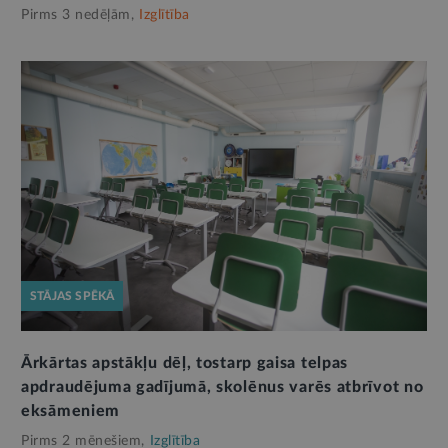
Pirms 3 nedēļām,
Izglītība
STĀJAS SPĒKĀ
Ārkārtas apstākļu dēļ, tostarp gaisa telpas
apdraudējuma gadījumā, skolēnus varēs atbrīvot no
eksāmeniem
Pirms 2 mēnešiem,
Izglītība