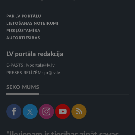
PAR LV PORTĀLU
LIETOŠANAS NOTEIKUMI
PIEKĻŪSTAMĪBA
AUTORTIESĪBAS
LV portāla redakcija
E-PASTS:
lvportals@lv.lv
PRESES RELĪZĒM:
pr@lv.lv
SEKO MUMS
"Ikvienam ir tiesības zināt savas