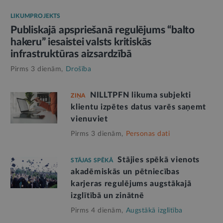
LIKUMPROJEKTS
Publiskajā apspriešanā regulējums “balto
hakeru” iesaistei valsts kritiskās
infrastruktūras aizsardzībā
Pirms 3 dienām,
Drošība
NILLTPFN likuma subjekti
ZIŅA
klientu izpētes datus varēs saņemt
vienuviet
Pirms 3 dienām,
Personas dati
Stājies spēkā vienots
STĀJAS SPĒKĀ
akadēmiskās un pētniecības
karjeras regulējums augstākajā
izglītībā un zinātnē
Pirms 4 dienām,
Augstākā izglītība