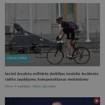
STĀJAS SPĒKĀ
Ievieš ārvalstu militārās darbības izraisīta incidenta
radīto zaudējumu kompensēšanas mehānismu
Pirms 4 nedēļām,
Valsts pārvalde