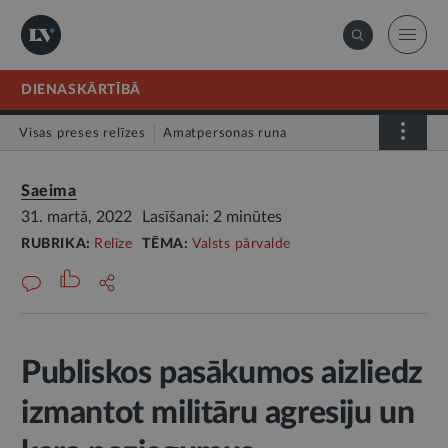
DIENASKĀRTĪBĀ
Visas preses relīzes
Amatpersonas runa
Atklātā vēstule
Relīze
Saeima
31. martā, 2022
Lasīšanai: 2 minūtes
RUBRIKA:
Relīze
TĒMA:
Valsts pārvalde
Publiskos pasākumos aizliedz
izmantot militāru agresiju un