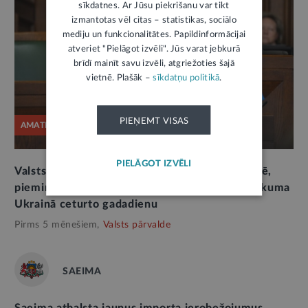
sīkdatnes. Ar Jūsu piekrišanu var tikt
izmantotas vēl citas – statistikas, sociālo
mediju un funkcionalitātes. Papildinformācijai
atveriet "Pielāgot izvēli". Jūs varat jebkurā
brīdī mainīt savu izvēli, atgriežoties šajā
vietnē. Plašāk –
sīkdatņu politikā
.
PIEŅEMT VISAS
AMATPERSONAS RUNA
PIELĀGOT IZVĒLI
Valsts prezidenta uzruna Saeimas ārkārtas sēdē,
pieminot Krievijas pilna mēroga militārā iebrukuma
Ukrainā ceturto gadadienu
Pirms 5 mēnešiem,
Valsts pārvalde
SAEIMA
Saeima atbalsta jaunus importa ierobežojumus