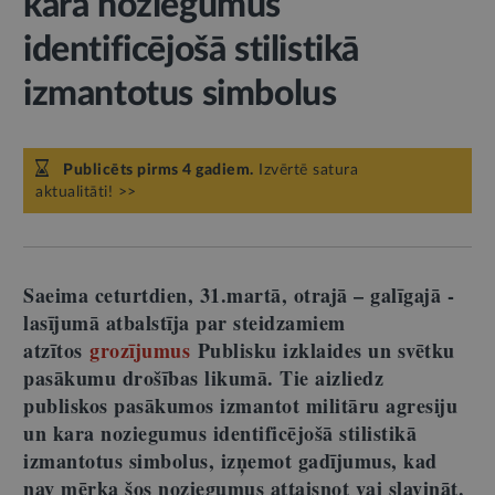
kara noziegumus
identificējošā stilistikā
izmantotus simbolus
Publicēts pirms 4 gadiem.
Izvērtē satura
aktualitāti! >>
Saeima ceturtdien, 31.martā, otrajā – galīgajā -
lasījumā atbalstīja par steidzamiem
atzītos
grozījumus
Publisku izklaides un svētku
pasākumu drošības likumā. Tie aizliedz
publiskos pasākumos izmantot militāru agresiju
un kara noziegumus identificējošā stilistikā
izmantotus simbolus, izņemot gadījumus, kad
nav mērķa šos noziegumus attaisnot vai slavināt.