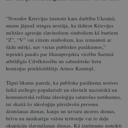
“Nosodot Krievijas īstenoto kara darbību Ukrainā,
mums jāpauž stingra nostāja, ka tādiem Krievijas
militāro agresiju slavinošiem simboliem kā burtiem
“Z”, “V” vai citiem simboliem, kas izmantoti ar
šādu mērķi, nav vietas publiskos pasākumos,”
iepriekš paudis par likumprojekta virzību Saeimā
atbildīgās Cilvēktiesību un sabiedrisko lietu
komisijas priekšsēdētājs Artuss Kaimiņš.
Tāpat likums paredz, ka publiska pasākuma norises
laikā aizliegts popularizēt un slavināt nacistiskā un
komunistiskā režīma ideoloģiju saturošus notikumus,
tai skaitā šo ideoloģiju pārstāvošu personu
dzimšanas dienas, kauju un uzvaru atceres dienas,
brīvu un neatkarīgu valstu teritoriju vai to daļu
okupāciju slavināšanas dienas. Kā izņēmums noteikti