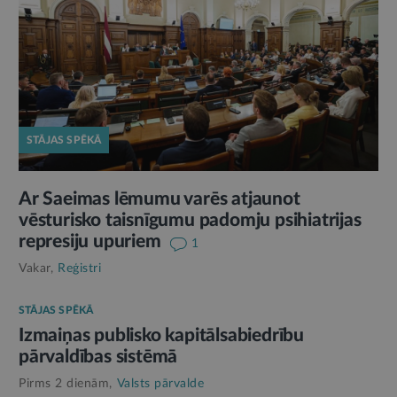
STĀJAS SPĒKĀ
Ar Saeimas lēmumu varēs atjaunot
vēsturisko taisnīgumu padomju psihiatrijas
represiju upuriem
1
Vakar,
Reģistri
STĀJAS SPĒKĀ
Izmaiņas publisko kapitālsabiedrību
pārvaldības sistēmā
Pirms 2 dienām,
Valsts pārvalde