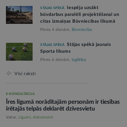
Iespēja uzsākt
STĀJAS SPĒKĀ
būvdarbus paralēli projektēšanai un
citas izmaiņas Būvniecības likumā
Pirms 4 dienām,
Būvniecība
Stājas spēkā jaunais
STĀJAS SPĒKĀ
Sporta likums
Pirms 6 dienām,
Izglītība
Visi raksti
E-KONSULTĀCIJA
Īres līgumā norādītajām personām ir tiesības
īrētajās telpās deklarēt dzīvesvietu
Vakar,
Līgumi, dokumenti