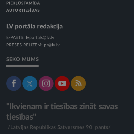
PIEKĻŪSTAMĪBA
AUTORTIESĪBAS
LV portāla redakcija
E-PASTS:
lvportals@lv.lv
PRESES RELĪZĒM:
pr@lv.lv
SEKO MUMS
"Ikvienam ir tiesības zināt savas
tiesības"
/Latvijas Republikas Satversmes 90. pants/