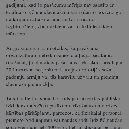
gadījumi, kad šo pasākumu mērķis nav saistīts ar
totalitāro režīmu slavināšanu vai izdarīto noziedzīgo
nodarījumu attaisnošanu vai tos izmanto
izglītojošiem, zinātniskiem vai mākslinieciskiem
mērķiem.
Ar grozījumiem arī noteikts, ka pasākuma
organizatoram netiek izsniegta atļauja pasākuma
rīkošanai, ja plānotais pasākums tiek rīkots tuvāk par
200 metriem no jebkura Latvijas teritorijā esoša
padomju armiju vai tās karavīru uzvaru un piemiņu
slavinoša pieminekļa.
Tāpat palielināts naudas sods par noteiktās publisku
izklaides un svētku pasākumu rīkošanas un norises
kārtības pārkāpšanu, paredzot, ka fiziskajai personai
piemēro brīdinājumu vai naudas sodu līdz 80 naudas
soda vienībām jeb 400 eiro, bet juridiskajai personai