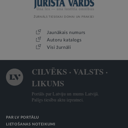
ŽURNĀLS TIESISKAI DOMAI UN PRAKSEI
Jaunākais numurs
Autoru katalogs
Visi žurnāli
CILVĒKS · VALSTS ·
LIKUMS
Portāls par Latviju un mums Latvijā.
Palīgs tiesību aktu izpratnei.
PAR LV PORTĀLU
LIETOŠANAS NOTEIKUMI