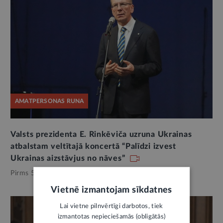
AMATPERSONAS RUNA
Valsts prezidenta E. Rinkēviča uzruna Ukrainas
atbalstam veltītajā koncertā “Palīdzi izvest
Ukrainas aizstāvjus no nāves”
Pirms 5 mēnešiem,
Valsts pārvalde
Vietnē izmantojam sīkdatnes
Lai vietne pilnvērtīgi darbotos, tiek
izmantotas nepieciešamās (obligātās)