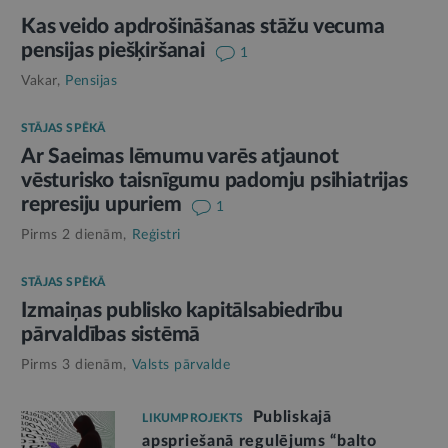
Kas veido apdrošināšanas stāžu vecuma
pensijas piešķiršanai
1
Vakar,
Pensijas
STĀJAS SPĒKĀ
Ar Saeimas lēmumu varēs atjaunot
vēsturisko taisnīgumu padomju psihiatrijas
represiju upuriem
1
Pirms 2 dienām,
Reģistri
STĀJAS SPĒKĀ
Izmaiņas publisko kapitālsabiedrību
pārvaldības sistēmā
Pirms 3 dienām,
Valsts pārvalde
Publiskajā
LIKUMPROJEKTS
apspriešanā regulējums “balto