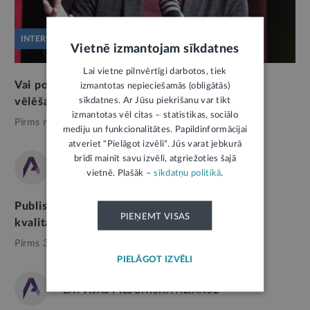
INTERVIJA
Vietnē izmantojam sīkdatnes
Lai vietne pilnvērtīgi darbotos, tiek
Vai politiskie uzskati vienmēr nosaka izvēli
izmantotas nepieciešamās (obligātās)
sīkdatnes. Ar Jūsu piekrišanu var tikt
vēlēšanās? Pētījums atklāj pretrunīgu ainu
izmantotas vēl citas – statistikas, sociālo
Pirms mēneša,
Politika
mediju un funkcionalitātes. Papildinformācijai
atveriet "Pielāgot izvēli". Jūs varat jebkurā
brīdī mainīt savu izvēli, atgriežoties šajā
LATVIJAS PILSONISKĀ ALIANSE
vietnē. Plašāk –
sīkdatņu politikā
.
Publiskā finansējuma pilnveidei nepieciešami
PIEŅEMT VISAS
kvalitatīvi dati un cieņpilns dialogs
Pirms 3 dienām,
Politika
PIELĀGOT IZVĒLI
LATVIJAS PILSONISKĀ ALIANSE