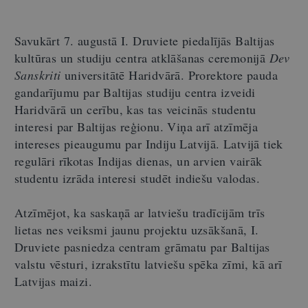
Savukārt 7. augustā I. Druviete piedalījās Baltijas
kultūras un studiju centra atklāšanas ceremonijā
Dev
Sanskriti
universitātē Haridvārā. Prorektore pauda
gandarījumu par Baltijas studiju centra izveidi
Haridvārā un cerību, kas tas veicinās studentu
interesi par Baltijas reģionu. Viņa arī atzīmēja
intereses pieaugumu par Indiju Latvijā. Latvijā tiek
regulāri rīkotas Indijas dienas, un arvien vairāk
studentu izrāda interesi studēt indiešu valodas.
Atzīmējot, ka saskaņā ar latviešu tradīcijām trīs
lietas nes veiksmi jaunu projektu uzsākšanā, I.
Druviete pasniedza centram grāmatu par Baltijas
valstu vēsturi, izrakstītu latviešu spēka zīmi, kā arī
Latvijas maizi.