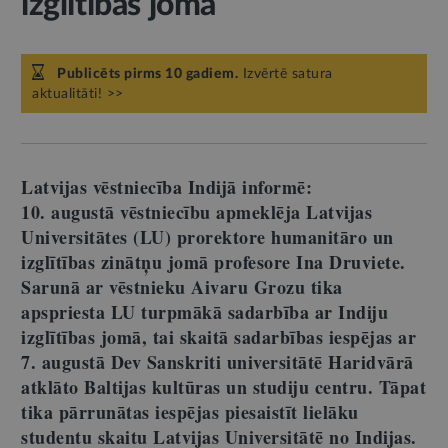
izglītības jomā
Publicēts pirms 10 gadiem.
Izvērtē satura
aktualitāti! >>
Latvijas vēstniecība Indijā informē:
10. augustā vēstniecību apmeklēja Latvijas
Universitātes (LU) prorektore humanitāro un
izglītības zinātņu jomā profesore Ina Druviete.
Sarunā ar vēstnieku Aivaru Grozu tika
apspriesta LU turpmākā sadarbība ar Indiju
izglītības jomā, tai skaitā sadarbības iespējas ar
7. augustā Dev Sanskriti universitātē Haridvārā
atklāto Baltijas kultūras un studiju centru. Tāpat
tika pārrunātas iespējas piesaistīt lielāku
studentu skaitu Latvijas Universitātē no Indijas.