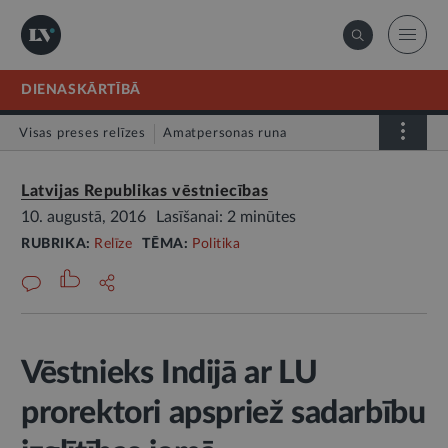
DIENASKĀRTĪBĀ
Visas preses relīzes
Amatpersonas runa
Atklātā vēstule
Relīze
Latvijas Republikas vēstniecības
10. augustā, 2016
Lasīšanai: 2 minūtes
RUBRIKA:
Relīze
TĒMA:
Politika
Vēstnieks Indijā ar LU
prorektori apspriež sadarbību