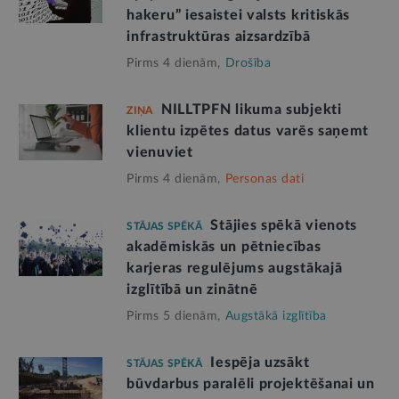
hakeru” iesaistei valsts kritiskās
infrastruktūras aizsardzībā
Pirms 4 dienām,
Drošība
NILLTPFN likuma subjekti
ZIŅA
klientu izpētes datus varēs saņemt
vienuviet
Pirms 4 dienām,
Personas dati
Stājies spēkā vienots
STĀJAS SPĒKĀ
akadēmiskās un pētniecības
karjeras regulējums augstākajā
izglītībā un zinātnē
Pirms 5 dienām,
Augstākā izglītība
Iespēja uzsākt
STĀJAS SPĒKĀ
būvdarbus paralēli projektēšanai un