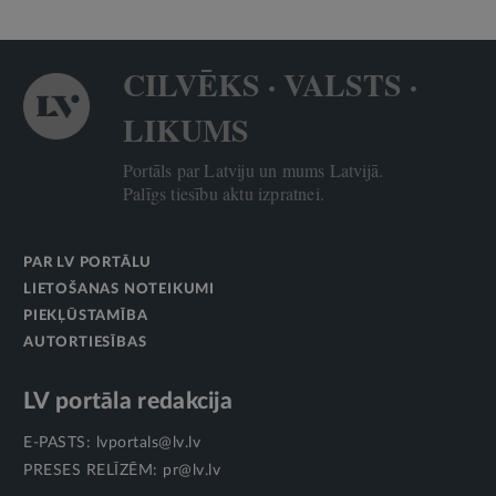
CILVĒKS · VALSTS ·
LIKUMS
Portāls par Latviju un mums Latvijā.
Palīgs tiesību aktu izpratnei.
PAR LV PORTĀLU
LIETOŠANAS NOTEIKUMI
PIEKĻŪSTAMĪBA
AUTORTIESĪBAS
LV portāla redakcija
E-PASTS:
lvportals@lv.lv
PRESES RELĪZĒM:
pr@lv.lv