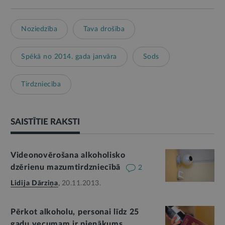
Noziedzība
Tava drošība
Spēkā no 2014. gada janvāra
Sods
Tirdzniecība
SAISTĪTIE RAKSTI
Videonovērošana alkoholisko
dzērienu mazumtirdzniecībā
2
Lidija Dārziņa
,
20.11.2013.
Pērkot alkoholu, personai līdz 25
gadu vecumam ir pienākums