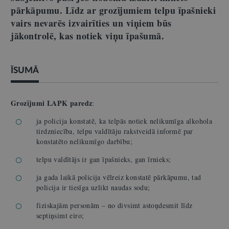
pārkāpumu. Līdz ar grozījumiem telpu īpašnieki
vairs nevarēs izvairīties un viņiem būs
jākontrolē, kas notiek viņu īpašumā.
ĪSUMĀ
Grozījumi LAPK paredz
:
ja policija konstatē, ka telpās notiek nelikumīga alkohola
tirdzniecība, telpu valdītāju rakstveidā informē par
konstatēto nelikumīgo darbību;
telpu valdītājs ir gan īpašnieks, gan īrnieks;
ja gada laikā policija vēlreiz konstatē pārkāpumu, tad
policija ir tiesīga uzlikt naudas sodu;
fiziskajām personām – no divsimt astoņdesmit līdz
septiņsimt eiro;