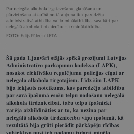
Par nelegāla alkohola izgatavošanu, glabāšanu un
pārvietošanu atkarībā no tā apjoma tiek paredzēta
administratīvā atbildība vai kriminālatbildība, savukārt par
nelegālā alkohola tirdzniecību – kriminālatbildība.
FOTO: Edijs Pālens/ LETA
Šā gada 1.janvārī stājās spēkā grozījumi Latvijas
Administratīvo pārkāpumu kodeksā (LAPK),
nosakot efektīvāku regulējumu policijas cīņai ar
nelegālā alkohola tirgotājiem. Līdz šim LAPK
bija iekļauts noteikums, kas paredzēja atbildību
par savā īpašumā esošu telpu nodošanu nelegālā
alkohola tirdzniecībai, taču telpu īpašnieki
varēja aizbildināties ar to, ka nezina par
nelegālā alkohola tirdzniecību viņu īpašumā, kā
rezultātā bija grūti pierādīt pārkāpēju rīcības
subjektīvo pusi jeb nodomu izdarīt minēto