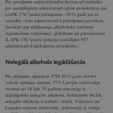
Par grozījumu nepieciešamību liecina arī statistika
par sastādītajiem administratīvajiem protokoliem par
3
LAPK 170.
panta pārkāpumu –2013.gadā par to
sastādīts viens administratīvā pārkāpuma protokols.
Savukārt par nelikumīgu alkoholisko dzērienu
izgatavošanu (ražošanu), glabāšanu un pārvietošanu
2
(LAPK 170.
pants) policija sastādījusi 857
administratīvā pārkāpuma protokolus.
Nelegālā alkohola iegādāšanās
Pēc pētījumu aģentūras TNS 2013.gada oktobrī
veiktās aptaujas datiem, 37% Latvijas iedzīvotāju
vecumā no 18 līdz 55 gadiem personīgi ir
iegādājušies nelegālo alkoholu. Salīdzinoši biežāk
nelegālo alkoholu ir pirkuši vīrieši, Vidzemes un
Latgales reģionu iedzīvotāji, iedzīvotāji ar vidējo