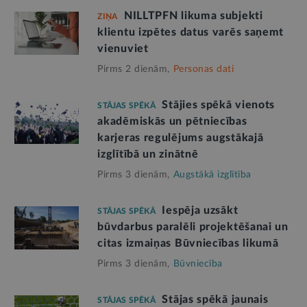
NILLTPFN likuma subjekti
ZIŅA
klientu izpētes datus varēs saņemt
vienuviet
Pirms 2 dienām,
Personas dati
Stājies spēkā vienots
STĀJAS SPĒKĀ
akadēmiskās un pētniecības
karjeras regulējums augstākajā
izglītībā un zinātnē
Pirms 3 dienām,
Augstākā izglītība
Iespēja uzsākt
STĀJAS SPĒKĀ
būvdarbus paralēli projektēšanai un
citas izmaiņas Būvniecības likumā
Pirms 3 dienām,
Būvniecība
Stājas spēkā jaunais
STĀJAS SPĒKĀ