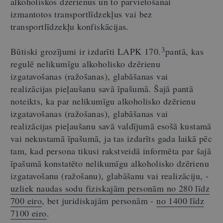
alkoholiskos dzērienus un to pārvietošanai
izmantotos transportlīdzekļus vai bez
transportlīdzekļu konfiskācijas.
3
Būtiski grozījumi ir izdarīti LAPK 170.
pantā, kas
regulē nelikumīgu alkoholisko dzērienu
izgatavošanas (ražošanas), glabāšanas vai
realizācijas pieļaušanu savā īpašumā. Šajā pantā
noteikts, ka par nelikumīgu alkoholisko dzērienu
izgatavošanas (ražošanas), glabāšanas vai
realizācijas pieļaušanu savā valdījumā esošā kustamā
vai nekustamā īpašumā, ja tas izdarīts gada laikā pēc
tam, kad persona tikusi rakstveidā informēta par šajā
īpašumā konstatēto nelikumīgu alkoholisko dzērienu
izgatavošanu (ražošanu), glabāšanu vai realizāciju, -
uzliek naudas sodu fiziskajām personām no 280 līdz
700 eiro
, bet juridiskajām personām -
no 1400 līdz
7100 eiro
.