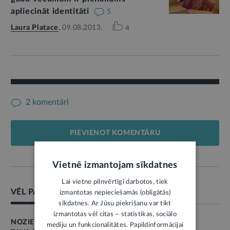
apliecināt identitāti
5
Laura Platace
,
09.08.2013.
4
2 komentāri
PIEVIENOT KOMENTĀRU
Vietnē izmantojam sīkdatnes
Lai vietne pilnvērtīgi darbotos, tiek
VĒL PAR ŠO TĒMU
izmantotas nepieciešamās (obligātās)
sīkdatnes. Ar Jūsu piekrišanu var tikt
izmantotas vēl citas – statistikas, sociālo
NOZIEDZĪBA
mediju un funkcionalitātes. Papildinformācijai