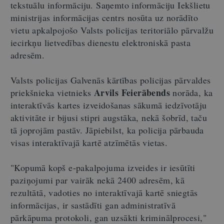
tekstuālu informāciju. Saņemto informāciju Iekšlietu
ministrijas informācijas centrs nosūta uz norādīto
vietu apkalpojošo Valsts policijas teritoriālo pārvalžu
iecirkņu lietvedības dienestu elektroniskā pasta
adresēm.
Valsts policijas Galvenās kārtības policijas pārvaldes
Arvils Feierābends
priekšnieka vietnieks
norāda, ka
interaktīvās kartes izveidošanas sākumā iedzīvotāju
aktivitāte ir bijusi stipri augstāka, nekā šobrīd, taču
tā joprojām pastāv. Jāpiebilst, ka policija pārbauda
visas interaktīvajā kartē atzīmētās vietas.
"Kopumā kopš e-pakalpojuma izveides ir iesūtīti
paziņojumi par vairāk nekā 2400 adresēm, kā
rezultātā, vadoties no interaktīvajā kartē sniegtās
informācijas, ir sastādīti gan administratīvā
pārkāpuma protokoli, gan uzsākti kriminālprocesi,"