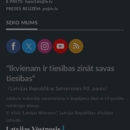
E-PASTS:
lvportals@lv.lv
PRESES RELĪZĒM:
pr@lv.lv
SEKO MUMS
"Ikvienam ir tiesības zināt savas
tiesības"
/Latvijas Republikas Satversmes 90. pants/
Jebkura materiāla izmantošana ir iespējama tikai ar LV portāla
redakcijas atļauju.
© VSIA "Latvijas Vēstnesis", Latvijas Republikas oficiālais
izdevējs.