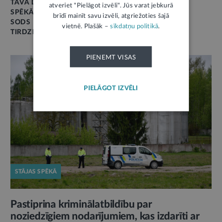
TAVA DROŠĪBA
atveriet "Pielāgot izvēli". Jūs varat jebkurā
SPĒKĀ NO 2014. GADA JANVĀRA
brīdī mainīt savu izvēli, atgriežoties šajā
SODS
vietnē. Plašāk –
sīkdatņu politikā
.
TIRDZNIECĪBA
PIEŅEMT VISAS
PIELĀGOT IZVĒLI
STĀJAS SPĒKĀ
Pastiprina kriminālatbildību par
noziedzīgiem nodarījumiem, kas izdarīti ar