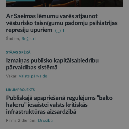
Ar Saeimas lēmumu varēs atjaunot
vēsturisko taisnīgumu padomju psihiatrijas
represiju upuriem
1
Šodien,
Reģistri
STĀJAS SPĒKĀ
Izmaiņas publisko kapitālsabiedrību
pārvaldības sistēmā
Vakar,
Valsts pārvalde
LIKUMPROJEKTS
Publiskajā apspriešanā regulējums “balto
hakeru” iesaistei valsts kritiskās
infrastruktūras aizsardzībā
Pirms 2 dienām,
Drošība