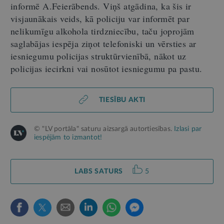
informē A.Feierābends. Viņš atgādina, ka šis ir
visjaunākais veids, kā policiju var informēt par
nelikumīgu alkohola tirdzniecību, taču joprojām
saglabājas iespēja ziņot telefoniski un vērsties ar
iesniegumu policijas struktūrvienībā, nākot uz
policijas iecirkni vai nosūtot iesniegumu pa pastu.
TIESĪBU AKTI
© "LV portāla" saturu aizsargā autortiesības.
Izlasi par
iespējām to izmantot!
LABS SATURS
5