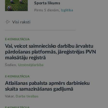
Sporta likums
Pirms 5 dienām,
Izglītība
Visi raksti
E-KONSULTĀCIJA
Vai, veicot saimniecisko darbību ārvalstu
pārdošanas platformās, jāreģistrējas PVN
maksātāju reģistrā
Šodien,
Uzņēmējdarbība
E-KONSULTĀCIJA
Atlaišanas pabalsta apmērs darbinieku
skaita samazināšanas gadījumā
Vakar,
Darba tiesības
E-KONSULTĀCIJA