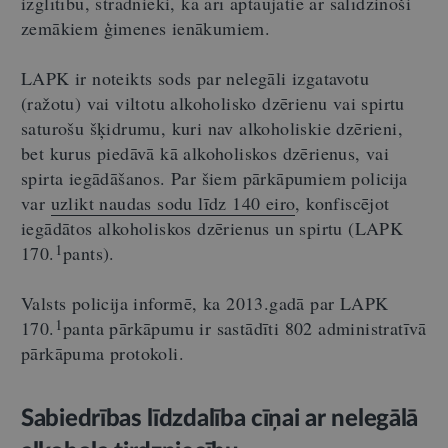
izglītību, strādnieki, kā arī aptaujātie ar salīdzinoši
zemākiem ģimenes ienākumiem.
LAPK ir noteikts sods par nelegāli izgatavotu
(ražotu) vai viltotu alkoholisko dzērienu vai spirtu
saturošu šķidrumu, kuri nav alkoholiskie dzērieni,
bet kurus piedāvā kā alkoholiskos dzērienus, vai
spirta iegādāšanos. Par šiem pārkāpumiem policija
var
uzlikt naudas sodu līdz 140 eiro
, konfiscējot
iegādātos alkoholiskos dzērienus un spirtu (LAPK
1
170.
pants).
Valsts policija informē, ka 2013.gadā par LAPK
1
170.
panta pārkāpumu ir sastādīti 802 administratīvā
pārkāpuma protokoli.
Sabiedrības līdzdalība cīņai ar nelegālā