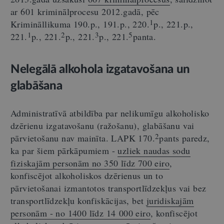
ar 601 kriminālprocesu 2012.gadā, pēc
1
Krimināllikuma 190.p., 191.p., 220.
p., 221.p.,
1
2
3
5
221.
p., 221.
p., 221.
p., 221.
panta.
Nelegālā alkohola izgatavošana un
glabāšana
Administratīvā atbildība par nelikumīgu alkoholisko
dzērienu izgatavošanu (ražošanu), glabāšanu vai
2
pārvietošanu nav mainīta. LAPK 170.
pants paredz,
ka par šiem pārkāpumiem -
uzliek naudas sodu
fiziskajām personām no 350 līdz 700 eiro
,
konfiscējot alkoholiskos dzērienus un to
pārvietošanai izmantotos transportlīdzekļus vai bez
transportlīdzekļu konfiskācijas, bet
juridiskajām
personām - no 1400 līdz 14 000 eiro
, konfiscējot