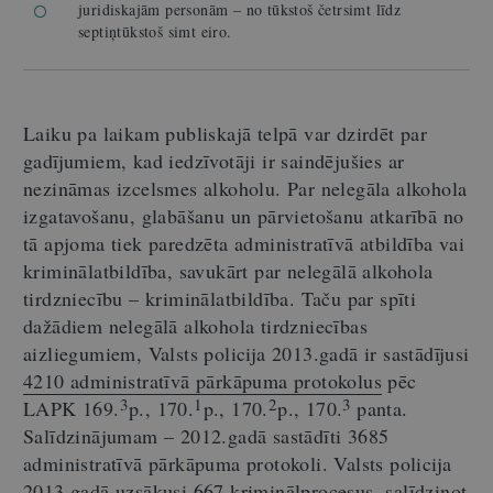
juridiskajām personām – no tūkstoš četrsimt līdz
septiņtūkstoš simt eiro.
Laiku pa laikam publiskajā telpā var dzirdēt par
gadījumiem, kad iedzīvotāji ir saindējušies ar
nezināmas izcelsmes alkoholu. Par nelegāla alkohola
izgatavošanu, glabāšanu un pārvietošanu atkarībā no
tā apjoma tiek paredzēta administratīvā atbildība vai
kriminālatbildība, savukārt par nelegālā alkohola
tirdzniecību – kriminālatbildība. Taču par spīti
dažādiem nelegālā alkohola tirdzniecības
aizliegumiem, Valsts policija 2013.gadā ir sastādījusi
4210 administratīvā pārkāpuma protokolus
pēc
3
1
2
3
LAPK 169.
p., 170.
p., 170.
p., 170.
panta.
Salīdzinājumam – 2012.gadā sastādīti 3685
administratīvā pārkāpuma protokoli. Valsts policija
2013.gadā uzsākusi
667 kriminālprocesus
, salīdzinot