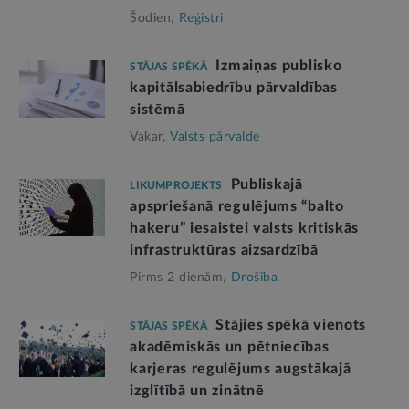
Šodien,
Reģistri
Izmaiņas publisko
STĀJAS SPĒKĀ
kapitālsabiedrību pārvaldības
sistēmā
Vakar,
Valsts pārvalde
Publiskajā
LIKUMPROJEKTS
apspriešanā regulējums “balto
hakeru” iesaistei valsts kritiskās
infrastruktūras aizsardzībā
Pirms 2 dienām,
Drošība
Stājies spēkā vienots
STĀJAS SPĒKĀ
akadēmiskās un pētniecības
karjeras regulējums augstākajā
izglītībā un zinātnē