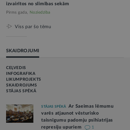
izvairītos no slimības sekām
Pirms gada,
Noziedzība
Viss par šo tēmu
SKAIDROJUMI
CEĻVEDIS
INFOGRAFIKA
LIKUMPROJEKTS
SKAIDROJUMS
STĀJAS SPĒKĀ
Ar Saeimas lēmumu
STĀJAS SPĒKĀ
varēs atjaunot vēsturisko
taisnīgumu padomju psihiatrijas
represiju upuriem
1