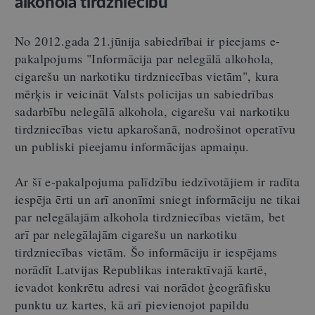
alkohola tirdzniecību
No 2012.gada 21.jūnija sabiedrībai ir pieejams e-
pakalpojums "Informācija par nelegālā alkohola,
cigarešu un narkotiku tirdzniecības vietām", kura
mērķis ir veicināt Valsts policijas un sabiedrības
sadarbību nelegālā alkohola, cigarešu vai narkotiku
tirdzniecības vietu apkarošanā, nodrošinot operatīvu
un publiski pieejamu informācijas apmaiņu.
Ar šī e-pakalpojuma palīdzību iedzīvotājiem ir radīta
iespēja ērti un arī anonīmi sniegt informāciju ne tikai
par nelegālajām alkohola tirdzniecības vietām, bet
arī par nelegālajām cigarešu un narkotiku
tirdzniecības vietām. Šo informāciju ir iespējams
norādīt Latvijas Republikas interaktīvajā kartē,
ievadot konkrētu adresi vai norādot ģeogrāfisku
punktu uz kartes, kā arī pievienojot papildu