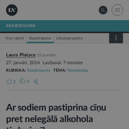
SKAIDROJUMI
Visi raksti
Skaidrojums
Likumprojekts
Stājas spēkā
Infografika
Laura Platace
LV portāls
27. janvārī, 2014
Lasīšanai: 7 minūtes
RUBRIKA:
Skaidrojums
TĒMA:
Noziedzība
2
5
Ar sodiem pastiprina cīņu
pret nelegālā alkohola