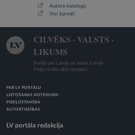
Autoru katalogs
Visi žurnāli
CILVĒKS · VALSTS ·
LIKUMS
Portāls par Latviju un mums Latvijā.
Palīgs tiesību aktu izpratnei.
PAR LV PORTĀLU
LIETOŠANAS NOTEIKUMI
PIEKĻŪSTAMĪBA
AUTORTIESĪBAS
LV portāla redakcija