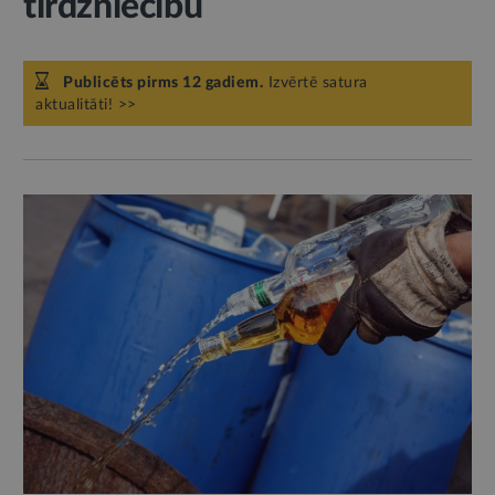
tirdzniecību
Publicēts pirms 12 gadiem.
Izvērtē satura
aktualitāti! >>