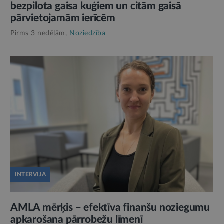
bezpilota gaisa kuģiem un citām gaisā
pārvietojamām ierīcēm
Pirms 3 nedēļām,
Noziedzība
INTERVIJA
AMLA mērķis – efektīva finanšu noziegumu
apkarošana pārrobežu līmenī