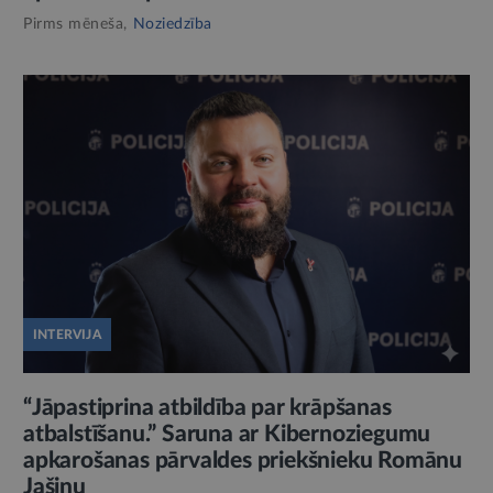
Pirms mēneša,
Noziedzība
INTERVIJA
“Jāpastiprina atbildība par krāpšanas
atbalstīšanu.” Saruna ar Kibernoziegumu
apkarošanas pārvaldes priekšnieku Romānu
Jašinu