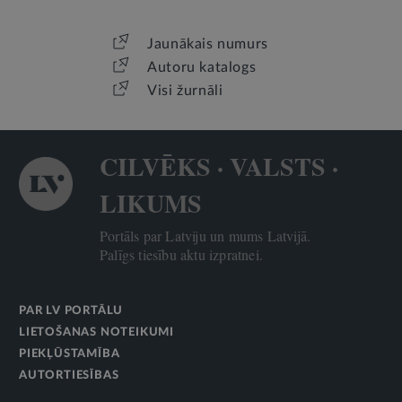
Jaunākais numurs
Autoru katalogs
Visi žurnāli
CILVĒKS · VALSTS ·
LIKUMS
Portāls par Latviju un mums Latvijā.
Palīgs tiesību aktu izpratnei.
PAR LV PORTĀLU
LIETOŠANAS NOTEIKUMI
PIEKĻŪSTAMĪBA
AUTORTIESĪBAS