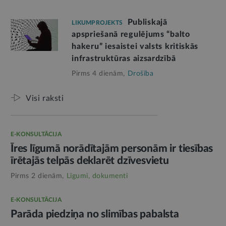
Publiskajā
LIKUMPROJEKTS
apspriešanā regulējums “balto
hakeru” iesaistei valsts kritiskās
infrastruktūras aizsardzībā
Pirms 4 dienām,
Drošība
Visi raksti
E-KONSULTĀCIJA
Īres līgumā norādītajām personām ir tiesības
īrētajās telpās deklarēt dzīvesvietu
Pirms 2 dienām,
Līgumi, dokumenti
E-KONSULTĀCIJA
Parāda piedziņa no slimības pabalsta