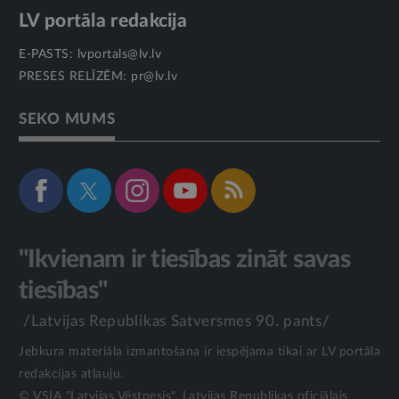
LV portāla redakcija
E-PASTS:
lvportals@lv.lv
PRESES RELĪZĒM:
pr@lv.lv
SEKO MUMS
"Ikvienam ir tiesības zināt savas
tiesības"
/Latvijas Republikas Satversmes 90. pants/
Jebkura materiāla izmantošana ir iespējama tikai ar LV portāla
redakcijas atļauju.
© VSIA "Latvijas Vēstnesis", Latvijas Republikas oficiālais