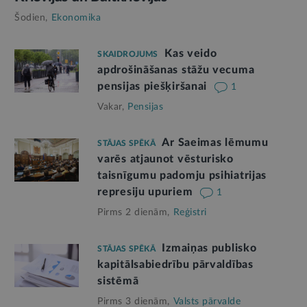
Šodien,
Ekonomika
Kas veido
SKAIDROJUMS
apdrošināšanas stāžu vecuma
pensijas piešķiršanai
1
Vakar,
Pensijas
Ar Saeimas lēmumu
STĀJAS SPĒKĀ
varēs atjaunot vēsturisko
taisnīgumu padomju psihiatrijas
represiju upuriem
1
Pirms 2 dienām,
Reģistri
Izmaiņas publisko
STĀJAS SPĒKĀ
kapitālsabiedrību pārvaldības
sistēmā
Pirms 3 dienām,
Valsts pārvalde