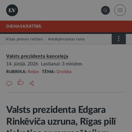
DIENASKĀRTĪBĀ
Visas preses relīzes
Amatpersonas runa
Atklātā vēstule
Relīze
Valsts prezidenta kanceleja
14. jūnijā, 2026
Lasīšanai: 3 minūtes
RUBRIKA:
Relīze
TĒMA:
Drošība
Valsts prezidenta Edgara
Rinkēviča uzruna, Rīgas pilī