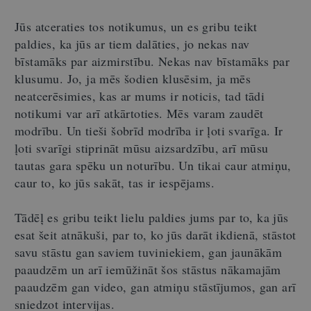
Jūs atceraties tos notikumus, un es gribu teikt
paldies, ka jūs ar tiem dalāties, jo nekas nav
bīstamāks par aizmirstību. Nekas nav bīstamāks par
klusumu. Jo, ja mēs šodien klusēsim, ja mēs
neatcerēsimies, kas ar mums ir noticis, tad tādi
notikumi var arī atkārtoties. Mēs varam zaudēt
modrību. Un tieši šobrīd modrība ir ļoti svarīga. Ir
ļoti svarīgi stiprināt mūsu aizsardzību, arī mūsu
tautas gara spēku un noturību. Un tikai caur atmiņu,
caur to, ko jūs sakāt, tas ir iespējams.
Tādēļ es gribu teikt lielu paldies jums par to, ka jūs
esat šeit atnākuši, par to, ko jūs darāt ikdienā, stāstot
savu stāstu gan saviem tuviniekiem, gan jaunākām
paaudzēm un arī iemūžināt šos stāstus nākamajām
paaudzēm gan video, gan atmiņu stāstījumos, gan arī
sniedzot intervijas.