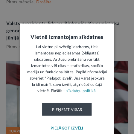
Pirms mēneša,
Drošība
AMATPERSONAS RUNA
Valsts prezidents Edgars Rinkēvičs Komunistiskā
genocīda upuru piemiņas dienā 2026. gada 14.
Vietnē izmantojam sīkdatnes
jūnijā
Pirms mēneša,
Drošība
Lai vietne pilnvērtīgi darbotos, tiek
izmantotas nepieciešamās (obligātās)
sīkdatnes. Ar Jūsu piekrišanu var tikt
izmantotas vēl citas – statistikas, sociālo
mediju un funkcionalitātes. Papildinformācijai
atveriet "Pielāgot izvēli". Jūs varat jebkurā
brīdī mainīt savu izvēli, atgriežoties šajā
vietnē. Plašāk –
sīkdatņu politikā
.
PIEŅEMT VISAS
PIELĀGOT IZVĒLI
TUVPLĀNĀ