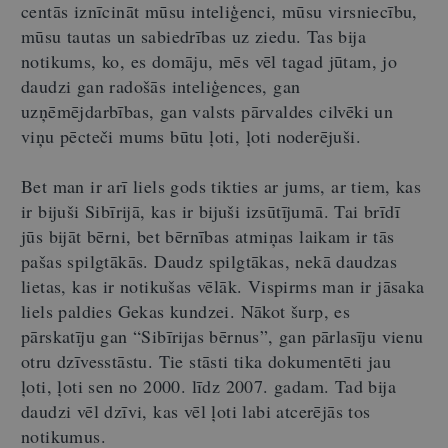
centās iznīcināt mūsu inteliģenci, mūsu virsniecību,
mūsu tautas un sabiedrības uz ziedu. Tas bija
notikums, ko, es domāju, mēs vēl tagad jūtam, jo
daudzi gan radošās inteliģences, gan
uzņēmējdarbības, gan valsts pārvaldes cilvēki un
viņu pēcteči mums būtu ļoti, ļoti noderējuši.
Bet man ir arī liels gods tikties ar jums, ar tiem, kas
ir bijuši Sibīrijā, kas ir bijuši izsūtījumā. Tai brīdī
jūs bijāt bērni, bet bērnības atmiņas laikam ir tās
pašas spilgtākās. Daudz spilgtākas, nekā daudzas
lietas, kas ir notikušas vēlāk. Vispirms man ir jāsaka
liels paldies Gekas kundzei. Nākot šurp, es
pārskatīju gan “Sibīrijas bērnus”, gan pārlasīju vienu
otru dzīvesstāstu. Tie stāsti tika dokumentēti jau
ļoti, ļoti sen no 2000. līdz 2007. gadam. Tad bija
daudzi vēl dzīvi, kas vēl ļoti labi atcerējās tos
notikumus.