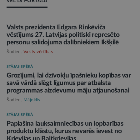
VĒL LV PORTĀLĀ
AMATPERSONAS RUNA
Valsts prezidenta Edgara Rinkēviča
vēstījums 27. Latvijas politiski represēto
personu salidojuma dalībniekiem Ikšķilē
Šodien,
Valsts vērtības
STĀJAS SPĒKĀ
Grozījumi, lai dzīvokļu īpašnieku kopības var
savā vārdā slēgt līgumus par atbalsta
programmas aizdevumu māju atjaunošanai
Šodien,
Mājoklis
STĀJAS SPĒKĀ
Paplašina lauksaimniecības un lopbarības
produktu klāstu, kurus nevarēs ievest no
Krievijas un Baltkrievijas