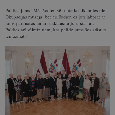
Paldies jums! Mēs šodien vēl noteikti tiksimies pie
Okupācijas muzeja, bet arī šodien es ļoti labprāt ar
jums parunātos un arī uzklausītu jūsu stāstus.
Paldies arī vēlreiz tiem, kas palīdz jums šos stāstus
iemūžināt.”