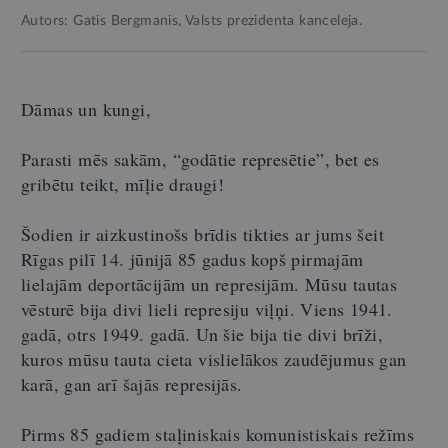
Autors: Gatis Bergmanis, Valsts prezidenta kanceleja.
Dāmas un kungi,
Parasti mēs sakām, “godātie represētie”, bet es
gribētu teikt, mīļie draugi!
Šodien ir aizkustinošs brīdis tikties ar jums šeit
Rīgas pilī 14. jūnijā 85 gadus kopš pirmajām
lielajām deportācijām un represijām. Mūsu tautas
vēsturē bija divi lieli represiju viļņi. Viens 1941.
gadā, otrs 1949. gadā. Un šie bija tie divi brīži,
kuros mūsu tauta cieta vislielākos zaudējumus gan
karā, gan arī šajās represijās.
Pirms 85 gadiem staļiniskais komunistiskais režīms