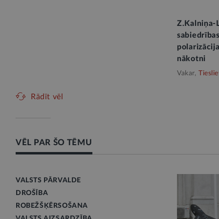
Z.Kalniņa-
sabiedrības
polarizācij
nākotni
Vakar,
Tieslie
Rādīt vēl
VĒL PAR ŠO TĒMU
VALSTS PĀRVALDE
DROŠĪBA
ROBEŽŠĶĒRSOŠANA
VALSTS AIZSARDZĪBA