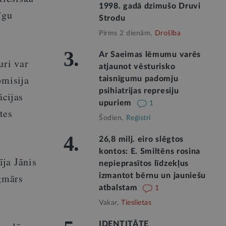
1998. gadā dzimušo Druvi
īgu
Strodu
Pirms 2 dienām,
Drošība
3.
Ar Saeimas lēmumu varēs
uri var
atjaunot vēsturisko
omisija
taisnīgumu padomju
psihiatrijas represiju
ācijas
upuriem
1
tes
Šodien,
Reģistri
4.
26,8 milj. eiro slēgtos
kontos: E. Smiltēns rosina
ja Jānis
nepieprasītos līdzekļus
ngmārs
izmantot bērnu un jauniešu
atbalstam
1
Vakar,
Tieslietas
IDENTITĀTE