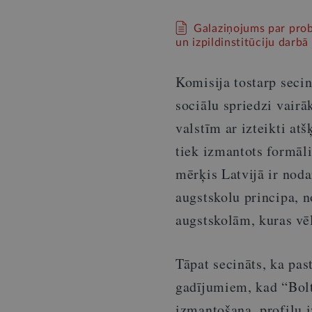
Galaziņojums par prob
un izpildinstitūciju darbā
Komisija tostarp secin
sociālu spriedzi vairāk
valstīm ar izteikti at
tiek izmantots formāl
mērķis Latvijā ir noda
augstskolu principa, 
augstskolām, kuras vē
Tāpat secināts, ka pas
gadījumiem, kad “Bolt
izmantošana, profilu 