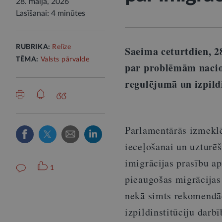
28. maijā, 2026
Lasīšanai: 4 minūtes
RUBRIKA:
Relīze
Saeima ceturtdien, 2
TĒMA:
Valsts pārvalde
par problēmām nacio
regulējumā un izpild
Parlamentārās izmeklē
ieceļošanai un uzturēš
imigrācijas prasību api
1
pieaugošas migrācijas
nekā simts rekomendā
izpildinstitūciju darbī