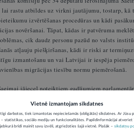
ēšanas komisiju pēc 34 deputātu ierosinājuma Sae
lai rastu atbildes uz virkni jautājumu, tostarp, kā 
 pieteikumu izvērtēšanas procedūras un kādi pasāku
ācijas novēršanai. Tāpat, kādas ir patvēruma meklē
oblēmas, cik daudz personu pazūd no valsts institū
anās atļauju piešķiršanas, kādi ir riski ar termiņu
tīgu izmantošanu un vai Latvijai ir iespēja piemēr
vienības migrācijas tiesību normu piemērošanā.
Saeimai jāieceļ noteiktiem gadījumiem parlamentā
, ja to pieprasa ne mazāk kā viena trešā daļa depu
Vietnē izmantojam sīkdatnes
rtīgi darbotos, tiek izmantotas nepieciešamās (obligātās) sīkdatnes. Ar Jūsu p
ks paziņojums un neatspoguļo LV portāla viedokli. Par tās saturu atbild ie
 – statistikas, sociālo mediju un funkcionalitātes. Papildinformācijai atveriet "
jebkurā brīdī mainīt savu izvēli, atgriežoties šajā vietnē. Plašāk –
sīkdatņu po