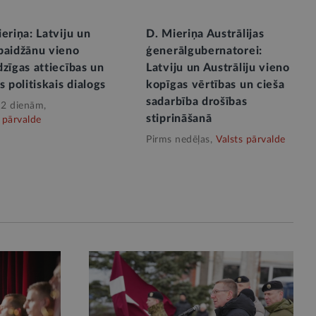
eriņa: Latviju un
D. Mieriņa Austrālijas
baidžānu vieno
ģenerālgubernatorei:
zīgas attiecības un
Latviju un Austrāliju vieno
s politiskais dialogs
kopīgas vērtības un cieša
sadarbība drošības
 2 dienām,
stiprināšanā
 pārvalde
Pirms nedēļas,
Valsts pārvalde