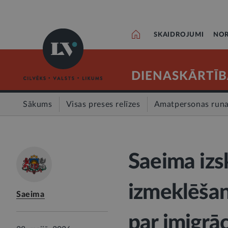
SKAIDROJUMI
NOR
DIENASKĀRTĪB
Sākums
Visas preses relīzes
Amatpersonas run
Saeima izs
izmeklēšan
Saeima
par imigrā