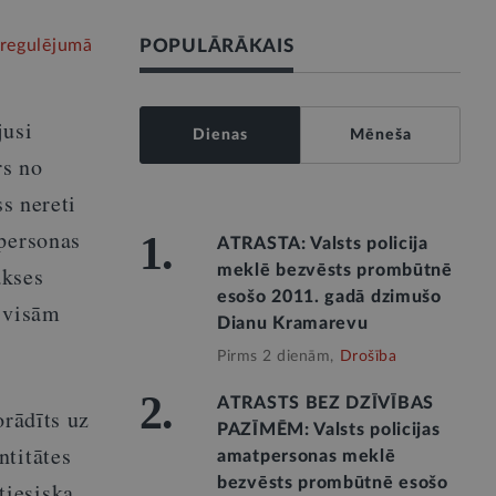
 regulējumā
POPULĀRĀKAIS
jusi
Dienas
Mēneša
rs no
ss nereti
 personas
1.
ATRASTA: Valsts policija
akses
meklē bezvēsts prombūtnē
esošo 2011. gadā dzimušo
s visām
Dianu Kramarevu
Pirms 2 dienām,
Drošība
2.
ATRASTS BEZ DZĪVĪBAS
orādīts uz
PAZĪMĒM: Valsts policijas
ntitātes
amatpersonas meklē
bezvēsts prombūtnē esošo
tiesiska