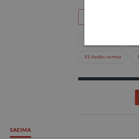
LABS SATURS
Valsts pārvalde
Dro
ES tiesību normas
SAEIMA