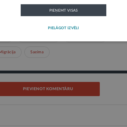
PIEŅEMT VISAS
1
PIELĀGOT IZVĒLI
šība
Robežšķērsošana
Valsts aizsardzība
Migrācija
Saeima
PIEVIENOT KOMENTĀRU