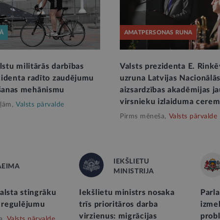
KĀ
AMATPERSONAS RUNA
lstu militārās darbības
Valsts prezidenta E. Rinkē
ncidenta radīto zaudējumu
uzruna Latvijas Nacionālā
anas mehānismu
aizsardzības akadēmijas j
virsnieku izlaiduma cerem
ļām,
Valsts pārvalde
Pirms mēneša,
Valsts pārvalde
IEKŠLIETU
AEIMA
MINISTRIJA
alsta stingrāku
Iekšlietu ministrs nosaka
Parl
s regulējumu
trīs prioritāros darba
izme
virzienus: migrācijas
prob
a,
Valsts pārvalde