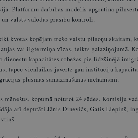
vijā. Platformu darbības modelis apgrūtina pilnvērt
 un valsts valodas prasību kontroli.
ikt kvotas kopējam trešo valstu pilsoņu skaitam, k
aujas vai ilgtermiņa vīzas, teikts galaziņojumā. K
go dienestu kapacitātes robežas pie līdzšinējā imigr
as, tāpēc vienlaikus jāvērtē gan institūciju kapacitā
igrācijas plūsmas samazināšanas mehānismi.
us mēnešus, kopumā noturot 24 sēdes. Komisiju vadī
dāja arī deputāti Jānis Dinevičs, Gatis Liepiņš, I
vtiņš.