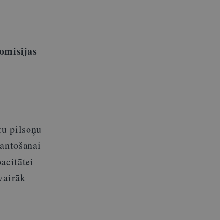
omisijas
tu pilsoņu
mantošanai
pacitātei
vairāk