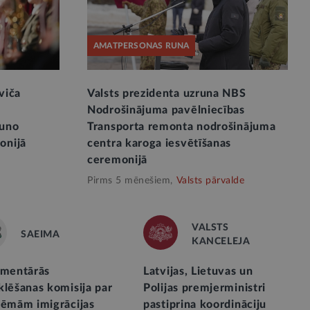
AMATPERSONAS RUNA
viča
Valsts prezidenta uzruna NBS
s
Nodrošinājuma pavēlniecības
auno
Transporta remonta nodrošinājuma
onijā
centra karoga iesvētīšanas
ceremonijā
Pirms 5 mēnešiem,
Valsts pārvalde
VALSTS
SAEIMA
KANCELEJA
amentārās
Latvijas, Lietuvas un
klēšanas komisija par
Polijas premjerministri
lēmām imigrācijas
pastiprina koordināciju