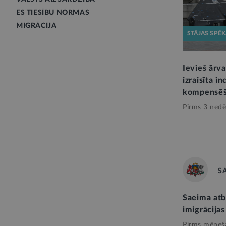
ES TIESĪBU NORMAS
MIGRĀCIJA
STĀJAS SPĒ
Ievieš ārva
izraisīta i
kompensēš
Pirms 3 nedē
S
Saeima atb
imigrācija
Pirms mēneš