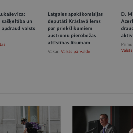
Lukaševica:
Latgales apakškomisijas
D. Mi
 sašķeltība un
deputāti Krāslavā lems
Azer
a apdraud valsts
par priekšlikumiem
draud
austrumu pierobežas
aktīv
attīstības likumam
tas
Pirms
Valsts
Vakar,
Valsts pārvalde