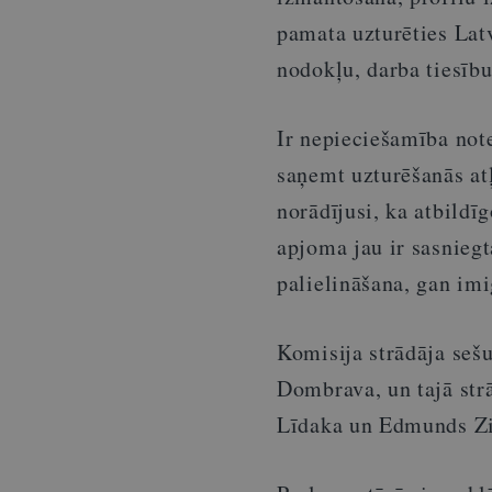
pamata uzturēties Lat
nodokļu, darba tiesību
Ir nepieciešamība note
saņemt uzturēšanās atļ
norādījusi, ka atbildī
apjoma jau ir sasniegt
palielināšana, gan im
Komisija strādāja seš
Dombrava, un tajā strā
Līdaka un Edmunds Zi