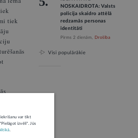
5.
ima lēma
NOSKAIDROTA: Valsts
tiek
policija skaidro attēlā
mi tiek
redzamās personas
identitāti
tāju
Pirms 2 dienām,
Drošība
ciju
zturēšanās
Visi populārākie
ot
rās
tātu.
iekrišanu var tikt
sūtītājs.
Pielāgot izvēli". Jūs
litikā
.