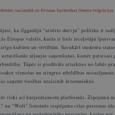
lēmām nacionālā un Eiropas Savienības līmeņa imigrācijas
ājusi, ka ilggadējā “atvērto durvju” politika ir radī
ās Eiropas valstīs, kurās ir liels ieceļotāju īpatsva
šķirīgu kultūru un vērtībām. Savukārt studentu statu
i uzturēšanās atļaujas saņemšanai, kamēr patiesais
rbinātība. Tāpēc ir piedāvāts atteikties no labās pr
nosakot vienotus un stingrus atbildības nosacījumu
las saņemt tiesības uzaicināt ārzemniekus.
tāv riski arī kurjerdienestu platformās. Ziņojumā n
” un “Wolt” lietotnēs iespējama citas personas ide
iznomāšana un nodarbinātība personām, kurām nav 