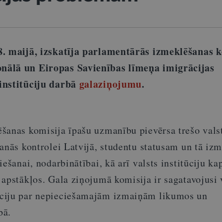
8. maijā, izskatīja parlamentārās izmeklēšanas k
nālā un Eiropas Savienības līmeņa imigrācijas
institūciju darbā
galaziņojumu
.
šanas komisija īpašu uzmanību pievērsa trešo vals
anās kontrolei Latvijā, studentu statusam un tā iz
ešanai, nodarbinātībai, kā arī valsts institūciju ka
 apstākļos. Gala ziņojumā komisija ir sagatavojusi 
ciju par nepieciešamajām izmaiņām likumos un
bā.