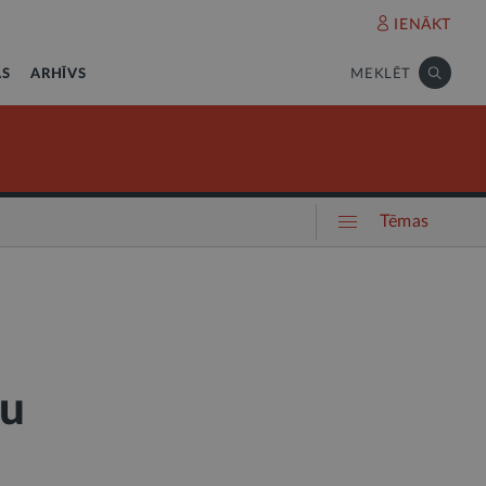
IENĀKT
AS
ARHĪVS
MEKLĒT
Tēmas
mu