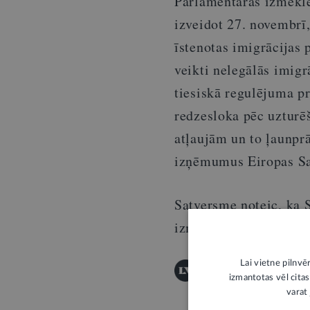
Parlamentārās izmekl
izveidot 27. novembrī, 
īstenotas imigrācijas
veikti nelegālās imigr
tiesiskā regulējuma pr
redzesloka pēc uzturēš
atļaujām un to ļaunprā
izņēmumus Eiropas Sa
Satversme noteic, ka 
izmeklēšanas komisijas
Lai vietne pilnvē
Šī informācija ir publis
izmantotas vēl citas
Publicēšanas noteikumi
varat 