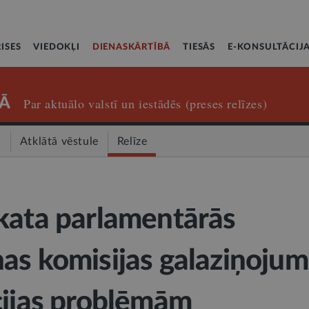
ISES
VIEDOKĻI
DIENASKĀRTĪBĀ
TIESĀS
E-KONSULTĀCIJ
Ā
Par aktuālo valstī un iestādēs (preses relīzes)
a
Atklātā vēstule
Relīze
kata parlamentārās
as komisijas galaziņoju
cijas problēmām