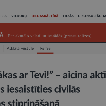
ISES
VIEDOKĻI
DIENASKĀRTĪBĀ
TIESĀS
E-KONSULTĀCIJ
Ā
Par aktuālo valstī un iestādēs (preses relīzes)
a
Atklātā vēstule
Relīze
kas ar Tevi!” – aicina akt
 iesaistīties civilās
as stiprināšanā