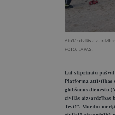
Attēlā: civilās aizsardzība
FOTO: LAPAS.
Lai stiprinātu pašval
Platforma attīstības
glābšanas dienestu (
civilās aizsardzības
Tevi!”.
Mācību mērķis 
civilajā aizsardzībā 