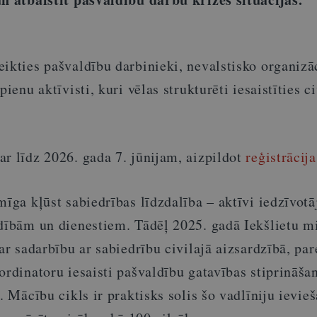
ikties pašvaldību darbinieki, nevalstisko organizā
pienu aktīvisti, kuri vēlas strukturēti iesaistīties ci
.
r līdz 2026. gada 7. jūnijam, aizpildot
reģistrācij
īga kļūst sabiedrības līdzdalība – aktīvi iedzīvotāj
dībām un dienestiem. Tādēļ 2025. gadā Iekšlietu mi
par sadarbību ar sabiedrību civilajā aizsardzībā, pa
ordinatoru iesaisti pašvaldību gatavības stiprināša
. Mācību cikls ir praktisks solis šo vadlīniju ievie