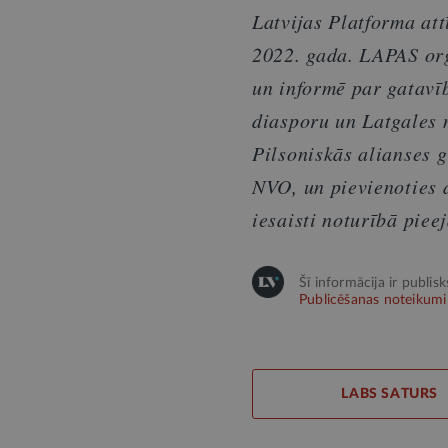
Latvijas Platforma att
2022. gada. LAPAS org
un informē par gatavī
diasporu un Latgales 
Pilsoniskās alianses 
NVO, un pievienoties 
iesaisti noturībā pie
Šī informācija ir publis
Publicēšanas noteikumi
LABS SATURS