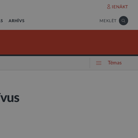
IENĀKT
AS
ARHĪVS
MEKLĒT
Tēmas
īvus