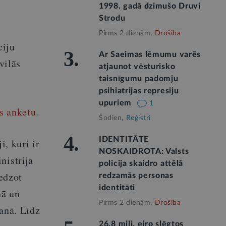
1998. gadā dzimušo Druvi
Strodu
Pirms 2 dienām,
Drošība
ciju
3.
Ar Saeimas lēmumu varēs
vilās
atjaunot vēsturisko
taisnīgumu padomju
psihiatrijas represiju
upuriem
1
as anketu
.
Šodien,
Reģistri
4.
IDENTITĀTE
i, kuri ir
NOSKAIDROTA: Valsts
nistrija
policija skaidro attēlā
redzot
redzamās personas
identitāti
nā un
Pirms 2 dienām,
Drošība
šanā. Līdz
26,8 milj. eiro slēgtos