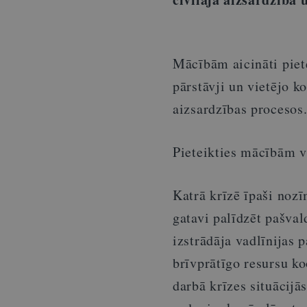
Mācībām aicināti piete
pārstāvji un vietējo ko
aizsardzības procesos
Pieteikties mācībām va
Katrā krīzē īpaši nozīm
gatavi palīdzēt pašval
izstrādāja vadlīnijas 
brīvprātīgo resursu ko
darbā krīzes situācijās