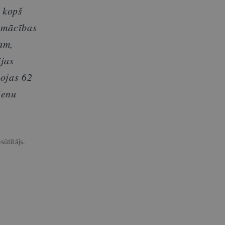
ā kopš
O mācības
am,
ijas
bojas 62
ienu
sūtītājs.