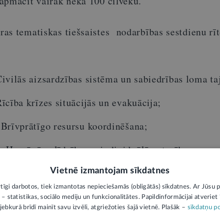
apmācīt vairāk nekā 100 cilvēku.
as tematiskas tiešsaistes nodarbības sestdienu rī
ivilās aizsardzības sistēma un sabiedrības loma ta
īcība krīzes situācijās un evakuācija;
Brīvprātīgo resursu koordinēšana;
 Humānā palīdzība un individuālā gatavība.
Vietnē izmantojam sīkdatnes
āts klātienes pasākumā Iekšlietu ministrijā 2026. g
rtīgi darbotos, tiek izmantotas nepieciešamās (obligātās) sīkdatnes. Ar Jūsu p
 – statistikas, sociālo mediju un funkcionalitātes. Papildinformācijai atveriet "
jebkurā brīdī mainīt savu izvēli, atgriežoties šajā vietnē. Plašāk –
sīkdatņu po