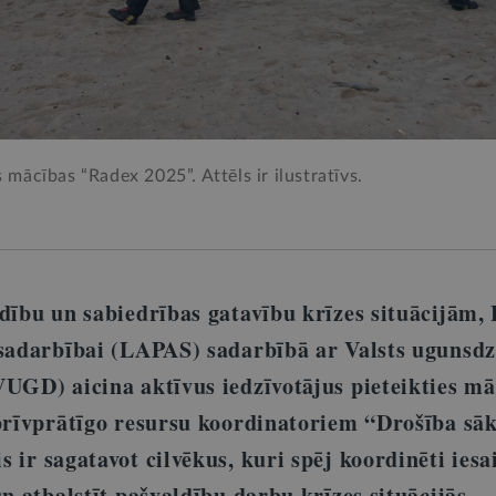
s mācības “Radex 2025”. Attēls ir ilustratīvs.
dību un sabiedrības gatavību krīzes situācijām, 
 sadarbībai (LAPAS) sadarbībā ar Valsts ugunsdz
VUGD) aicina aktīvus iedzīvotājus pieteikties m
 brīvprātīgo resursu koordinatoriem
“Drošība sāk
ir sagatavot cilvēkus, kuri spēj koordinēti iesai
un atbalstīt pašvaldību darbu krīzes situācijās.