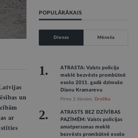
POPULĀRĀKAIS
Dienas
Mēneša
1.
ATRASTA: Valsts policija
meklē bezvēsts prombūtnē
esošo 2011. gadā dzimušo
Latvijas
Dianu Kramarevu
ēsības un
Pirms 2 dienām,
Drošība
ācībām
2.
ATRASTS BEZ DZĪVĪBAS
as ar
PAZĪMĒM: Valsts policijas
stīties
amatpersonas meklē
bezvēsts prombūtnē esošo