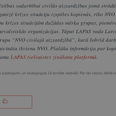
īstības sadarbībai civilās aizsardzības jomā strād
anizē krīzes situāciju izspēles kopienās, rīko NV
bu krīzes situācijām dažādas mērķa grupas, piemēr
nevalstiskās organizācijas. Tāpat LAPAS vada Latv
grupu “NVO civilajā aizsardzībā”, kurā šobrīd dar
aicināta ikviena NVO. Plašāka informācija par kop
ejama
LAPAS tiešsaistes zināšanu platformā
.
ks paziņojums un neatspoguļo LV portāla viedokli. Par tās saturu atbild ie