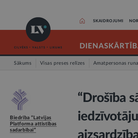
SKAIDROJUMI
NOR
DIENASKĀRTĪB
Sākums
Visas preses relīzes
Amatpersonas run
“Drošība sā
iedzīvotājus
Biedrība “Latvijas
Platforma attīstības
sadarbībai”
aizsardzīb