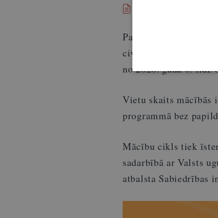
Pilna mācību progra
Papildu teorētiskajām
civilās aizsardzības 
no 2026. gada 6. līdz 
Vietu skaits mācībās i
programmā bez papil
Mācību cikls tiek īst
sadarbībā ar Valsts u
atbalsta Sabiedrības i