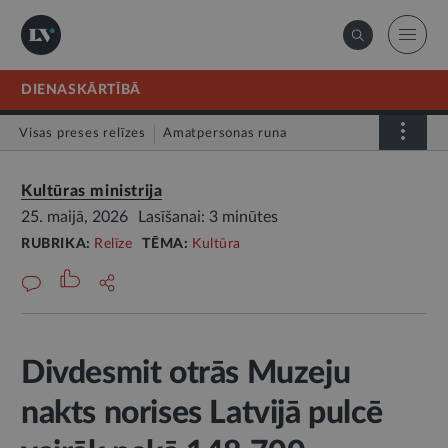
DIENASKĀRTĪBĀ
Visas preses relīzes
Amatpersonas runa
Atklātā vēstule
Relīze
Kultūras ministrija
25. maijā, 2026
Lasīšanai: 3 minūtes
RUBRIKA:
Relīze
TĒMA:
Kultūra
Divdesmit otrās Muzeju
nakts norises Latvijā pulcē