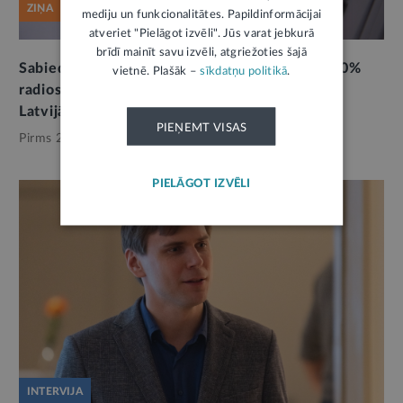
ZIŅA
mediju un funkcionalitātes. Papildinformācijai
atveriet "Pielāgot izvēli". Jūs varat jebkurā
brīdī mainīt savu izvēli, atgriežoties šajā
Sabiedriskajā apspriešanā iecere noteikt, ka 30%
vietnē. Plašāk –
sīkdatņu politikā
.
radiostacijās atskaņotās mūzikas jābūt radītai
Latvijā
PIEŅEMT VISAS
Pirms 2 mēnešiem,
Kultūra
PIELĀGOT IZVĒLI
INTERVIJA