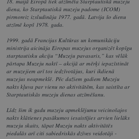
18. maijā Eiropā tiek atzīmēta Starptautiskā muzeju
diena, ko Starptautiskā muzeju padome (ICOM)
pirmoreiz izsludināja 1977. gadā. Latvija šo dienu
atzīmē kopš 1978. gada.
1999. gadā Francijas Kultūras un komunikāciju
ministrija aicināja Eiropas muzejus organizēt kopīgu
starptautisku akciju “Muzeju pavasaris,” kas vēlāk
pārtapa Muzeju naktī – akcijā ar mērķi iepazīstināt
ar muzejiem arī tos iedzīvotājus, kuri ikdienā
muzejus neapmeklē. Pēc dažiem gadiem Muzeju
nakts kļuva par vienu no aktivitātēm, kas saistīta ar
Starptautiskās muzeju dienas atzīmēšanu.
Līdz šim ik gadu muzeju apmeklējumu veicinošajos
nakts klātienes pasākumos iesaistījies arvien lielāks
muzeju skaits, tāpat Muzeju nakts aktivitātēs
piedalās arī citi sabiedriskās dzīves veidotāji -