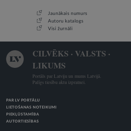
Jaunākais numurs
Autoru katalogs
Visi žurnāli
CILVĒKS · VALSTS ·
LIKUMS
Portāls par Latviju un mums Latvijā.
Palīgs tiesību aktu izpratnei.
PAR LV PORTĀLU
LIETOŠANAS NOTEIKUMI
PIEKĻŪSTAMĪBA
AUTORTIESĪBAS