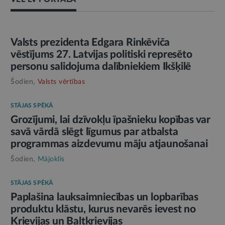
AMATPERSONAS RUNA
Valsts prezidenta Edgara Rinkēviča
vēstījums 27. Latvijas politiski represēto
personu salidojuma dalībniekiem Ikšķilē
Šodien,
Valsts vērtības
STĀJAS SPĒKĀ
Grozījumi, lai dzīvokļu īpašnieku kopības var
savā vārdā slēgt līgumus par atbalsta
programmas aizdevumu māju atjaunošanai
Šodien,
Mājoklis
STĀJAS SPĒKĀ
Paplašina lauksaimniecības un lopbarības
produktu klāstu, kurus nevarēs ievest no
Krievijas un Baltkrievijas