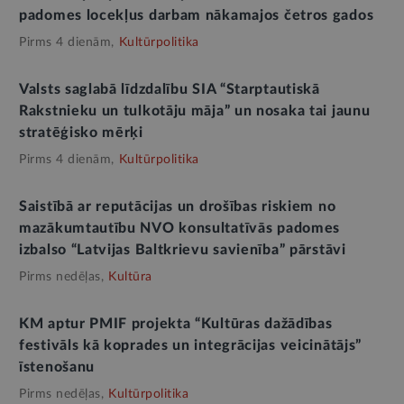
padomes locekļus darbam nākamajos četros gados
Pirms 4 dienām,
Kultūrpolitika
Valsts saglabā līdzdalību SIA “Starptautiskā
Rakstnieku un tulkotāju māja” un nosaka tai jaunu
stratēģisko mērķi
Pirms 4 dienām,
Kultūrpolitika
Saistībā ar reputācijas un drošības riskiem no
mazākumtautību NVO konsultatīvās padomes
izbalso “Latvijas Baltkrievu savienība” pārstāvi
Pirms nedēļas,
Kultūra
KM aptur PMIF projekta “Kultūras dažādības
festivāls kā koprades un integrācijas veicinātājs”
īstenošanu
Pirms nedēļas,
Kultūrpolitika