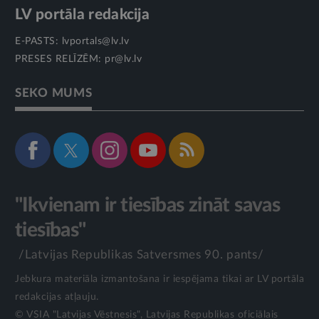
LV portāla redakcija
E-PASTS:
lvportals@lv.lv
PRESES RELĪZĒM:
pr@lv.lv
SEKO MUMS
"Ikvienam ir tiesības zināt savas
tiesības"
/Latvijas Republikas Satversmes 90. pants/
Jebkura materiāla izmantošana ir iespējama tikai ar LV portāla
redakcijas atļauju.
© VSIA "Latvijas Vēstnesis", Latvijas Republikas oficiālais