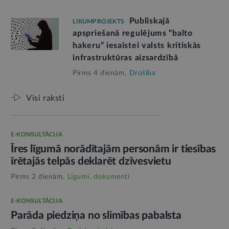
Publiskajā
LIKUMPROJEKTS
apspriešanā regulējums “balto
hakeru” iesaistei valsts kritiskās
infrastruktūras aizsardzībā
Pirms 4 dienām,
Drošība
Visi raksti
E-KONSULTĀCIJA
Īres līgumā norādītajām personām ir tiesības
īrētajās telpās deklarēt dzīvesvietu
Pirms 2 dienām,
Līgumi, dokumenti
E-KONSULTĀCIJA
Parāda piedziņa no slimības pabalsta