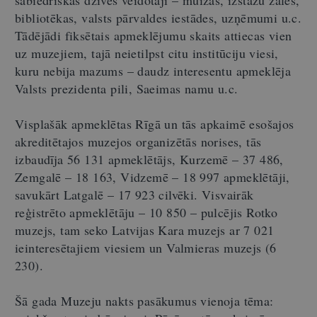
sabiedriskās dzīves veidotāji – muižas, izstāžu zāles,
bibliotēkas, valsts pārvaldes iestādes, uzņēmumi u.c.
Tādējādi fiksētais apmeklējumu skaits attiecas vien
uz muzejiem, tajā neietilpst citu institūciju viesi,
kuru nebija mazums – daudz interesentu apmeklēja
Valsts prezidenta pili, Saeimas namu u.c.
Visplašāk apmeklētas Rīgā un tās apkaimē esošajos
akreditētajos muzejos organizētās norises, tās
izbaudīja 56 131 apmeklētājs, Kurzemē – 37 486,
Zemgalē – 18 163, Vidzemē – 18 997 apmeklētāji,
savukārt Latgalē – 17 923 cilvēki. Visvairāk
reģistrēto apmeklētāju – 10 850 – pulcējis Rotko
muzejs, tam seko Latvijas Kara muzejs ar 7 021
ieinteresētajiem viesiem un Valmieras muzejs (6
230).
Šā gada Muzeju nakts pasākumus vienoja tēma: