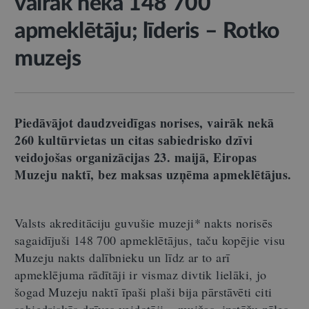
vairāk nekā 148 700
apmeklētāju; līderis – Rotko
muzejs
Piedāvājot daudzveidīgas norises, vairāk nekā
260 kultūrvietas un citas sabiedrisko dzīvi
veidojošas organizācijas 23. maijā, Eiropas
Muzeju naktī, bez maksas uzņēma apmeklētājus.
Valsts akreditāciju guvušie muzeji* nakts norisēs
sagaidījuši 148 700 apmeklētājus, taču kopējie visu
Muzeju nakts dalībnieku un līdz ar to arī
apmeklējuma rādītāji ir vismaz divtik lielāki, jo
šogad Muzeju naktī īpaši plaši bija pārstāvēti citi