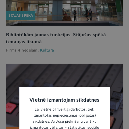
STĀJAS SPĒKĀ
Bibliotēkām jaunas funkcijas. Stājušas spēkā
izmaiņas likumā
Pirms 4 nedēļām,
Kultūra
Vietnē izmantojam sīkdatnes
Lai vietne pilnvērtīgi darbotos, tiek
izmantotas nepieciešamās (obligātās)
sīkdatnes. Ar Jūsu piekrišanu var tikt
izmantotas vēl citas – statistikas, sociālo