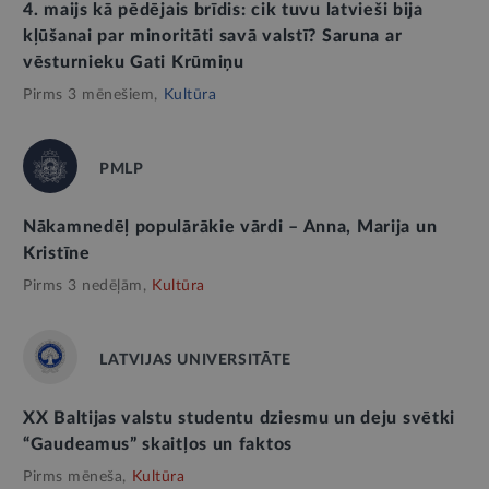
4. maijs kā pēdējais brīdis: cik tuvu latvieši bija
kļūšanai par minoritāti savā valstī? Saruna ar
vēsturnieku Gati Krūmiņu
Pirms 3 mēnešiem,
Kultūra
PMLP
Nākamnedēļ populārākie vārdi – Anna, Marija un
Kristīne
Pirms 3 nedēļām,
Kultūra
LATVIJAS UNIVERSITĀTE
XX Baltijas valstu studentu dziesmu un deju svētki
“Gaudeamus” skaitļos un faktos
Pirms mēneša,
Kultūra