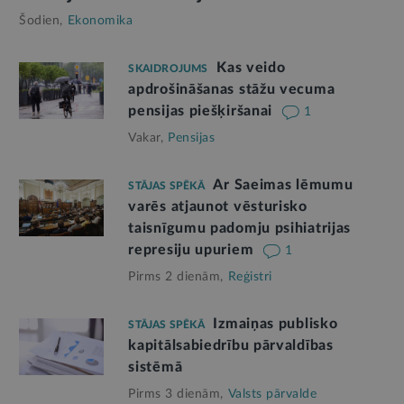
Šodien,
Ekonomika
Kas veido
SKAIDROJUMS
apdrošināšanas stāžu vecuma
pensijas piešķiršanai
1
Vakar,
Pensijas
Ar Saeimas lēmumu
STĀJAS SPĒKĀ
varēs atjaunot vēsturisko
taisnīgumu padomju psihiatrijas
represiju upuriem
1
Pirms 2 dienām,
Reģistri
Izmaiņas publisko
STĀJAS SPĒKĀ
kapitālsabiedrību pārvaldības
sistēmā
Pirms 3 dienām,
Valsts pārvalde