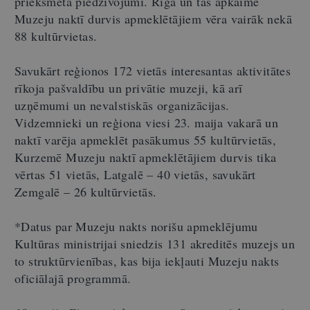
priekšmeta piedzīvojumi. Rīgā un tās apkaimē
Muzeju naktī durvis apmeklētājiem vēra vairāk nekā
88 kultūrvietas.
Savukārt reģionos 172 vietās interesantas aktivitātes
rīkoja pašvaldību un privātie muzeji, kā arī
uzņēmumi un nevalstiskās organizācijas.
Vidzemnieki un reģiona viesi 23. maija vakarā un
naktī varēja apmeklēt pasākumus 55 kultūrvietās,
Kurzemē Muzeju naktī apmeklētājiem durvis tika
vērtas 51 vietās, Latgalē – 40 vietās, savukārt
Zemgalē – 26 kultūrvietās.
*Datus par Muzeju nakts norišu apmeklējumu
Kultūras ministrijai sniedzis 131 akreditēs muzejs un
to struktūrvienības, kas bija iekļauti Muzeju nakts
oficiālajā programmā.