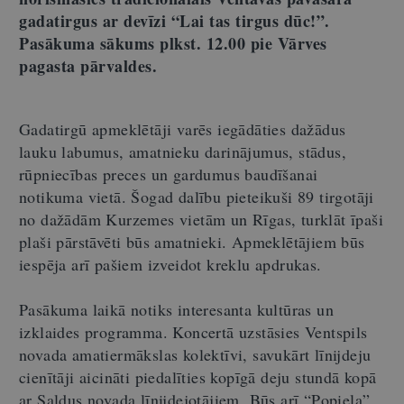
gadatirgus ar devīzi “Lai tas tirgus dūc!”.
Pasākuma sākums plkst. 12.00 pie Vārves
pagasta pārvaldes.
Gadatirgū apmeklētāji varēs iegādāties dažādus
lauku labumus, amatnieku darinājumus, stādus,
rūpniecības preces un gardumus baudīšanai
notikuma vietā. Šogad dalību pieteikuši 89 tirgotāji
no dažādām Kurzemes vietām un Rīgas, turklāt īpaši
plaši pārstāvēti būs amatnieki. Apmeklētājiem būs
iespēja arī pašiem izveidot kreklu apdrukas.
Pasākuma laikā notiks interesanta kultūras un
izklaides programma. Koncertā uzstāsies Ventspils
novada amatiermākslas kolektīvi, savukārt līnijdeju
cienītāji aicināti piedalīties kopīgā deju stundā kopā
ar Saldus novada līnijdejotājiem. Būs arī “Popiela”,