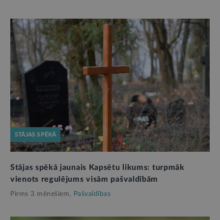
STĀJAS SPĒKĀ
Stājas spēkā jaunais Kapsētu likums: turpmāk
vienots regulējums visām pašvaldībām
Pirms 3 mēnešiem,
Pašvaldības