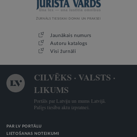
ŽURNĀLS TIESISKAI DOMAI UN PRAKSEI
Jaunākais numurs
Autoru katalogs
Visi žurnāli
CILVĒKS · VALSTS ·
LIKUMS
Portāls par Latviju un mums Latvijā.
Palīgs tiesību aktu izpratnei.
PAR LV PORTĀLU
LIETOŠANAS NOTEIKUMI