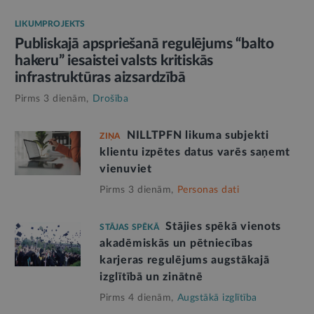
LIKUMPROJEKTS
Publiskajā apspriešanā regulējums “balto
hakeru” iesaistei valsts kritiskās
infrastruktūras aizsardzībā
Pirms 3 dienām,
Drošība
NILLTPFN likuma subjekti
ZIŅA
klientu izpētes datus varēs saņemt
vienuviet
Pirms 3 dienām,
Personas dati
Stājies spēkā vienots
STĀJAS SPĒKĀ
akadēmiskās un pētniecības
karjeras regulējums augstākajā
izglītībā un zinātnē
Pirms 4 dienām,
Augstākā izglītība