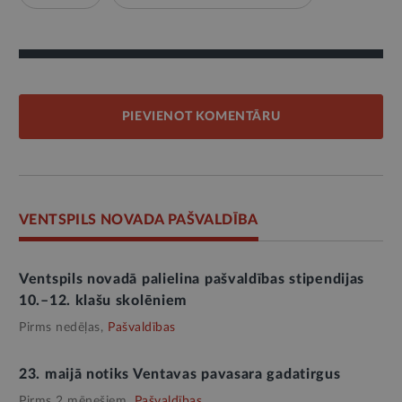
PIEVIENOT KOMENTĀRU
VENTSPILS NOVADA PAŠVALDĪBA
Ventspils novadā palielina pašvaldības stipendijas
10.–12. klašu skolēniem
Pirms nedēļas,
Pašvaldības
23. maijā notiks Ventavas pavasara gadatirgus
Pirms 2 mēnešiem,
Pašvaldības