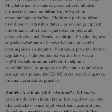
MI platforma, kas sniedz personalizētu atbalstu
pirmsskolas vecuma bērnu kognitīvajai un
emocionālajai attīstībai. Platforma pielieto bērnu
uzvedības un attīstības datus, lai savlaicīgi atpazītu
individuālās attīstības vajadzības un piedāvātu
personalizētus mācīšanās scenārijus. Projekts ieguva
augstāko vērtējumu kā inovatīvākais un sociāli
nozīmīgākais risinājums. Vienlaikus projekta dalībai
regulatīvajā vidē pievienotā vērtība būs visam
izglītības sektoram un edTech risinājumu
izstrādātājiem, jo projekts testēs jaunus regulatīvos
risinājumus jomās, kur ES MI Akts paredz augstākā
līmeņa aizsardzības prasības.
Diabēta Asistents (SIA “Animas”)
.
MI vadīts
asistents diabēta slimniekiem, kas regulatīvajā vidē
tiks izstrādāts, izmantojot veselības nozares datus.
Risinājums paredzēts cukura diabēta pārvaldībai,