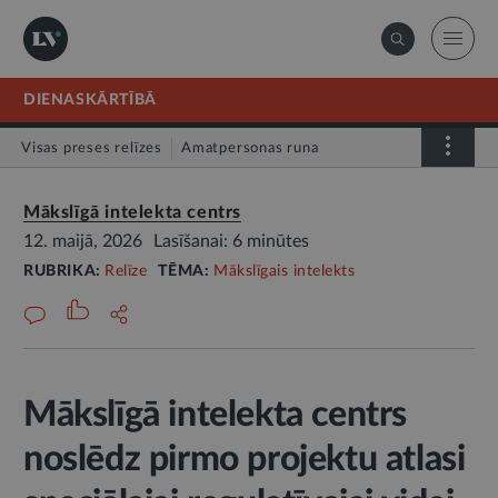
DIENASKĀRTĪBĀ
Visas preses relīzes
Amatpersonas runa
Atklātā vēstule
Relīze
Mākslīgā intelekta centrs
12. maijā, 2026
Lasīšanai: 6 minūtes
RUBRIKA:
Relīze
TĒMA:
Mākslīgais intelekts
Mākslīgā intelekta centrs
noslēdz pirmo projektu atlasi