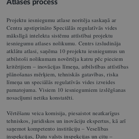
Atlases process
Projektu iesniegumu atlase noritēja saskaņā ar
Centra apstiprināto Speciālās regulatīvās vides
mākslīgā intelekta sistēmu attīstībai projektu
iesniegumu atlases nolikumu. Centrs izsludināja
atklātu atlasi, saņēma 10 projektu iesniegumus un
atbilstoši nolikumam novērtēja katru pēc pieciem
kritērijiem – inovācijas līmeņa, atbilstības attīstības
plānošanas mērķiem, tehniskās gatavības, riska
līmeņa un speciālās regulatīvās vides izveides
pamatojuma. Visiem 10 iesniegumiem izslēgšanas
nosacījumi netika konstatēti.
Vērtēšanu veica komisija, piesaistot neatkarīgus
tehniskos, juridiskos un inovāciju ekspertus, kā arī
saņemot kompetento institūciju – Veselības
inspekcijas, Datu valsts inspekcijas un citu –