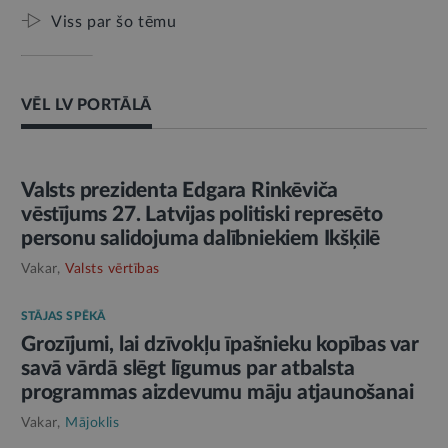
Viss par šo tēmu
VĒL LV PORTĀLĀ
AMATPERSONAS RUNA
Valsts prezidenta Edgara Rinkēviča
vēstījums 27. Latvijas politiski represēto
personu salidojuma dalībniekiem Ikšķilē
Vakar,
Valsts vērtības
STĀJAS SPĒKĀ
Grozījumi, lai dzīvokļu īpašnieku kopības var
savā vārdā slēgt līgumus par atbalsta
programmas aizdevumu māju atjaunošanai
Vakar,
Mājoklis