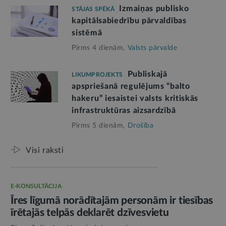
Izmaiņas publisko
STĀJAS SPĒKĀ
kapitālsabiedrību pārvaldības
sistēmā
Pirms 4 dienām,
Valsts pārvalde
Publiskajā
LIKUMPROJEKTS
apspriešanā regulējums “balto
hakeru” iesaistei valsts kritiskās
infrastruktūras aizsardzībā
Pirms 5 dienām,
Drošība
Visi raksti
E-KONSULTĀCIJA
Īres līgumā norādītajām personām ir tiesības
īrētajās telpās deklarēt dzīvesvietu