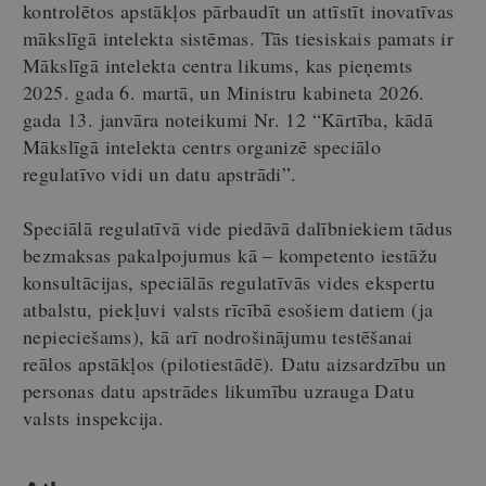
kontrolētos apstākļos pārbaudīt un attīstīt inovatīvas
mākslīgā intelekta sistēmas. Tās tiesiskais pamats ir
Mākslīgā intelekta centra likums, kas pieņemts
2025. gada 6. martā, un Ministru kabineta 2026.
gada 13. janvāra noteikumi Nr. 12 “Kārtība, kādā
Mākslīgā intelekta centrs organizē speciālo
regulatīvo vidi un datu apstrādi”.
Speciālā regulatīvā vide piedāvā dalībniekiem tādus
bezmaksas pakalpojumus kā – kompetento iestāžu
konsultācijas, speciālās regulatīvās vides ekspertu
atbalstu, piekļuvi valsts rīcībā esošiem datiem (ja
nepieciešams), kā arī nodrošinājumu testēšanai
reālos apstākļos (pilotiestādē). Datu aizsardzību un
personas datu apstrādes likumību uzrauga Datu
valsts inspekcija.