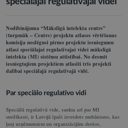
speciālajai regulatīvajai videi
Nodibinājuma “Mākslīgā intelekta centrs”
(turpmāk – Centrs) projektu atlases vērtēšanas
komisija noslēgusi pirmo projektu iesniegumu
atlasi speciālajai regulatīvajai videi mākslīgā
intelekta (MI) sistēmu attīstībai. No desmit
iesniegtajiem projektiem atlasīti
trīs projekti
dalībai speciālajā regulatīvajā vidē.
Par speciālo regulatīvo vidi
Speciālā regulatīvā vide, saukta arī par MI
smilškasti, ir Latvijā īpaši izveidots mehānisms, kas
ļauj uzņēmumiem un organizācijām drošos,