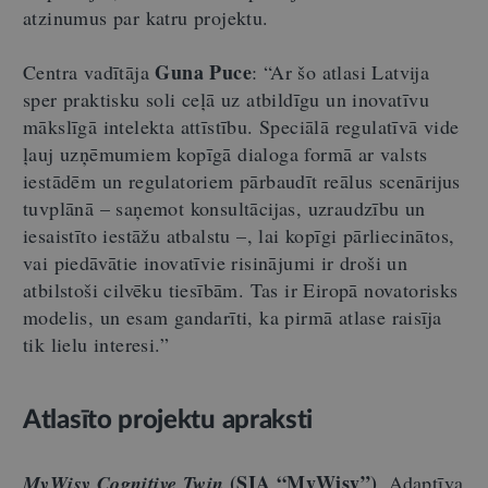
atzinumus par katru projektu.
Guna Puce
Centra vadītāja
:
“
Ar šo atlasi Latvija
sper praktisku soli ceļā uz atbildīgu un inovatīvu
mākslīgā intelekta attīstību. Speciālā regulatīvā vide
ļauj uzņēmumiem kopīgā dialoga formā ar valsts
iestādēm un regulatoriem pārbaudīt reālus scenārijus
tuvplānā
–
saņemot konsultācijas, uzraudzību un
iesaistīto iestāžu atbalstu
–
, lai kopīgi pārliecinātos,
vai piedāvātie inovatīvie risinājumi ir droši un
atbilstoši cilvēku tiesībām. Tas ir Eiropā novatorisks
modelis, un esam gandarīti, ka pirmā atlase raisīja
tik lielu interesi.
”
Atlasīto projektu apraksti
(SIA “MyWisy”)
MyWisy Cognitive Twin
.
Adaptīva