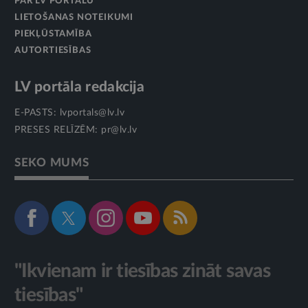
PAR LV PORTĀLU
LIETOŠANAS NOTEIKUMI
PIEKĻŪSTAMĪBA
AUTORTIESĪBAS
LV portāla redakcija
E-PASTS:
lvportals@lv.lv
PRESES RELĪZĒM:
pr@lv.lv
SEKO MUMS
"Ikvienam ir tiesības zināt savas
tiesības"