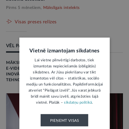
Pirms 5 mēnešiem,
Mākslīgais intelekts
Visas preses relīzes
VĒL PAR ŠO TĒMU
Vietnē izmantojam sīkdatnes
Lai vietne pilnvērtīgi darbotos, tiek
MĀKSLĪGAIS INTELEKTS
izmantotas nepieciešamās (obligātās)
E-VIDE
sīkdatnes. Ar Jūsu piekrišanu var tikt
INOVĀCIJAS
izmantotas vēl citas – statistikas, sociālo
TEHNOLOĢIJAS
mediju un funkcionalitātes. Papildinformācijai
atveriet "Pielāgot izvēli". Jūs varat jebkurā
brīdī mainīt savu izvēli, atgriežoties šajā
vietnē. Plašāk –
sīkdatņu politikā
.
PIEŅEMT VISAS