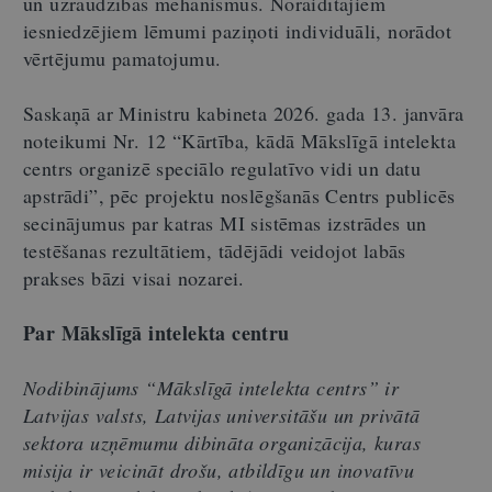
un uzraudzības mehānismus. Noraidītajiem
iesniedzējiem lēmumi paziņoti individuāli, norādot
vērtējumu pamatojumu.
Saskaņā ar Ministru kabineta 2026. gada 13. janvāra
noteikumi Nr. 12 “Kārtība, kādā Mākslīgā intelekta
centrs organizē speciālo regulatīvo vidi un datu
apstrādi”, pēc projektu noslēgšanās Centrs publicēs
secinājumus par katras MI sistēmas izstrādes un
testēšanas rezultātiem, tādējādi veidojot labās
prakses bāzi visai nozarei.
Par Mākslīgā intelekta centru
Nodibinājums
“
Mākslīgā intelekta centrs
”
ir
Latvijas valsts, Latvijas universitāšu un privātā
sektora uzņēmumu dibināta organizācija, kuras
misija ir veicināt drošu, atbildīgu un inovatīvu