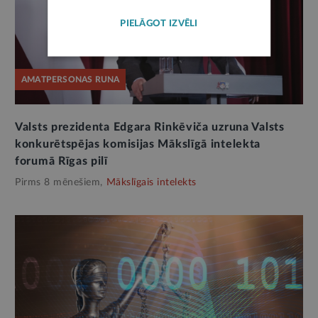
PIELĀGOT IZVĒLI
AMATPERSONAS RUNA
Valsts prezidenta Edgara Rinkēviča uzruna Valsts
konkurētspējas komisijas Mākslīgā intelekta
forumā Rīgas pilī
Pirms 8 mēnešiem,
Mākslīgais intelekts