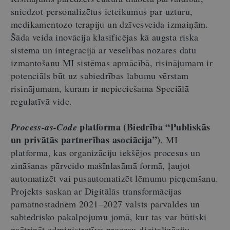
sniedzot personalizētus ieteikumus par uzturu,
medikamentozo terapiju un dzīvesveida izmaiņām.
Šāda veida inovācija klasificējas kā augsta riska
sistēma un integrācijā ar veselības nozares datu
izmantošanu MI sistēmas apmācībā, risinājumam ir
potenciāls būt uz sabiedrības labumu vērstam
risinājumam, kuram ir nepieciešama Speciālā
regulatīvā vide.
platforma (Biedrība “Publiskās
Process-as-Code
un privātās partnerības asociācija”)
.
MI
platforma, kas organizāciju iekšējos procesus un
zināšanas pārveido mašīnlasāmā formā, ļaujot
automatizēt vai pusautomatizēt lēmumu pieņemšanu.
Projekts saskan ar Digitālās transformācijas
pamatnostādnēm 2021–2027 valsts pārvaldes un
sabiedrisko pakalpojumu jomā, kur tas var būtiski
paātrināt administratīvo procesu digitalizāciju.