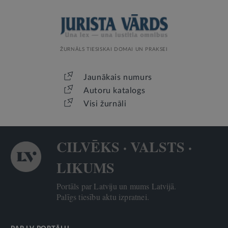
ŽURNĀLS TIESISKAI DOMAI UN PRAKSEI
Jaunākais numurs
Autoru katalogs
Visi žurnāli
CILVĒKS · VALSTS ·
LIKUMS
Portāls par Latviju un mums Latvijā.
Palīgs tiesību aktu izpratnei.