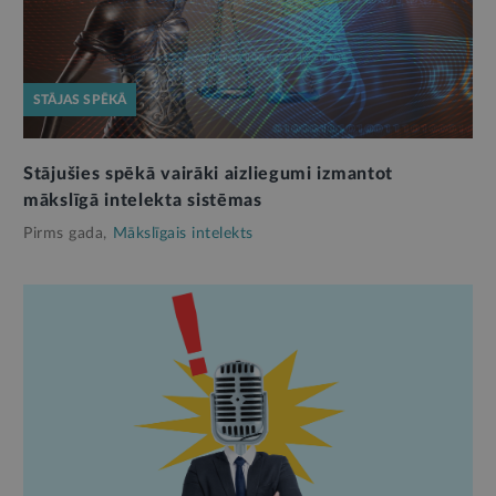
STĀJAS SPĒKĀ
Stājušies spēkā vairāki aizliegumi izmantot
mākslīgā intelekta sistēmas
Pirms gada,
Mākslīgais intelekts