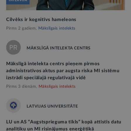
Cilvēks ir kognitīvs hameleons
Pirms 2 gadiem,
Mākslīgais intelekts
MĀKSLĪGĀ INTELEKTA CENTRS
Mākslīgā intelekta centrs pieņem pirmos
administratīvos aktus par augsta riska MI sistēmu
izstrādi speciālajā regulatīvajā vidē
Pirms 3 dienām,
Mākslīgais intelekts
LATVIJAS UNIVERSITĀTE
LU un AS “Augstsprieguma tīkls” kopā attīstīs datu
analītiku un MI risinājumus enerģētikā