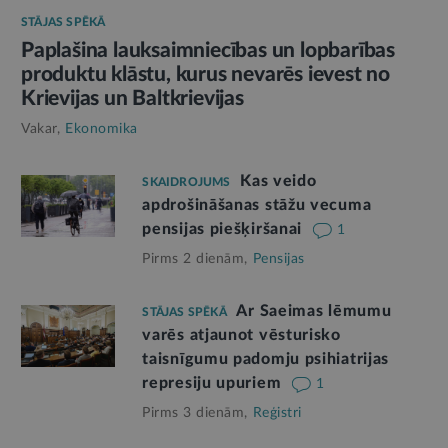
STĀJAS SPĒKĀ
Paplašina lauksaimniecības un lopbarības
produktu klāstu, kurus nevarēs ievest no
Krievijas un Baltkrievijas
Vakar,
Ekonomika
Kas veido
SKAIDROJUMS
apdrošināšanas stāžu vecuma
pensijas piešķiršanai
1
Pirms 2 dienām,
Pensijas
Ar Saeimas lēmumu
STĀJAS SPĒKĀ
varēs atjaunot vēsturisko
taisnīgumu padomju psihiatrijas
represiju upuriem
1
Pirms 3 dienām,
Reģistri