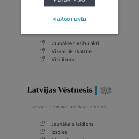
PIEŅEMT VISAS
PIELĀGOT IZVĒLI
LATVIJAS REPUBLIKAS TIESĪBU AKTI
Jaunākie tiesību akti
Visvairāk skatītie
Visi likumi
LATVIJAS REPUBLIKAS OFICIĀLAIS IZDEVUMS
Jaunākais laidiens
Izsoles