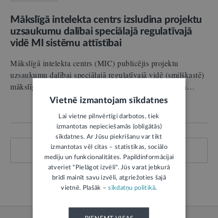
Mākslīgā intelekta centrs izsludina projektu
uzsaukumu dalībai speciālajā regulatīvajā
vidē MI sistēmu attīstībai
Mākslīgā intelekta centrs (MIC) publicējis projektu
uzsaukumu dalībai speciālajā regulatīvajā vidē (smilškastē)
mākslīgā intelekta (MI) sistēmu attīstībai. Uzsaukuma…
Vietnē izmantojam sīkdatnes
Lai vietne pilnvērtīgi darbotos, tiek
izmantotas nepieciešamās (obligātās)
sīkdatnes. Ar Jūsu piekrišanu var tikt
izmantotas vēl citas – statistikas, sociālo
UZ NĀKAMO LAPU
mediju un funkcionalitātes. Papildinformācijai
atveriet "Pielāgot izvēli". Jūs varat jebkurā
brīdī mainīt savu izvēli, atgriežoties šajā
1. no 1
vietnē. Plašāk –
sīkdatņu politikā
.