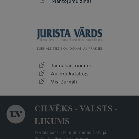
Mantojumu ziņas
ŽURNĀLS TIESISKAI DOMAI UN PRAKSEI
Jaunākais numurs
Autoru katalogs
Visi žurnāli
CILVĒKS · VALSTS ·
LIKUMS
Portāls par Latviju un mums Latvijā.
Palīgs tiesību aktu izpratnei.