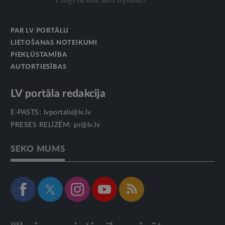
PAR LV PORTĀLU
LIETOŠANAS NOTEIKUMI
PIEKĻŪSTAMĪBA
AUTORTIESĪBAS
LV portāla redakcija
E-PASTS:
lvportals@lv.lv
PRESES RELĪZĒM:
pr@lv.lv
SEKO MUMS