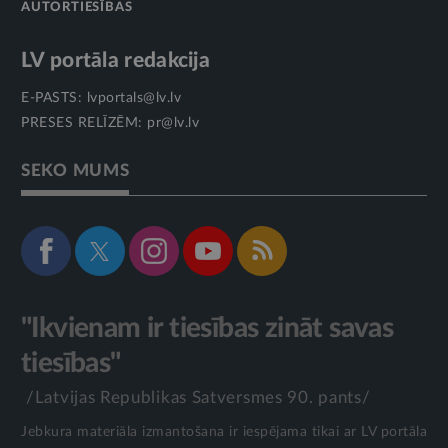
AUTORTIESĪBAS
LV portāla redakcija
E-PASTS:
lvportals@lv.lv
PRESES RELĪZĒM:
pr@lv.lv
SEKO MUMS
"Ikvienam ir tiesības zināt savas
tiesības"
/Latvijas Republikas Satversmes 90. pants/
Jebkura materiāla izmantošana ir iespējama tikai ar LV portāla