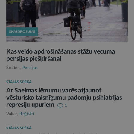
SKAIDROJUMS
Kas veido apdrošināšanas stāžu vecuma
pensijas piešķiršanai
Šodien,
Pensijas
STĀJAS SPĒKĀ
Ar Saeimas lēmumu varēs atjaunot
vēsturisko taisnīgumu padomju psihiatrijas
represiju upuriem
1
Vakar,
Reģistri
STĀJAS SPĒKĀ