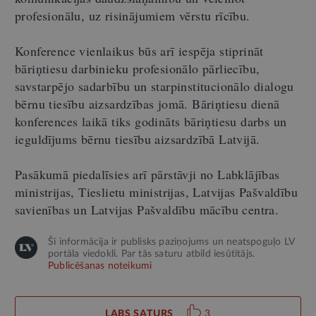
profesionālu, uz risinājumiem vērstu rīcību.
Konference vienlaikus būs arī iespēja stiprināt
bāriņtiesu darbinieku profesionālo pārliecību,
savstarpējo sadarbību un starpinstitucionālo dialogu
bērnu tiesību aizsardzības jomā. Bāriņtiesu dienā
konferences laikā tiks godināts bāriņtiesu darbs un
ieguldījums bērnu tiesību aizsardzībā Latvijā.
Pasākumā piedalīsies arī pārstāvji no Labklājības
ministrijas, Tieslietu ministrijas, Latvijas Pašvaldību
savienības un Latvijas Pašvaldību mācību centra.
Šī informācija ir publisks paziņojums un neatspoguļo LV
portāla viedokli. Par tās saturu atbild iesūtītājs.
Publicēšanas noteikumi
LABS SATURS
3