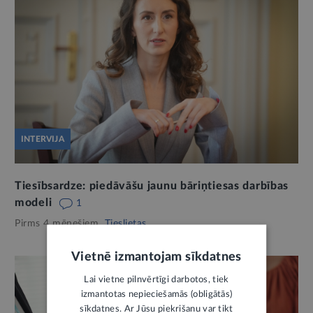
INTERVIJA
Tiesībsardze: piedāvāšu jaunu bāriņtiesas darbības
modeli
1
Pirms 4 mēnešiem,
Tieslietas
Vietnē izmantojam sīkdatnes
Lai vietne pilnvērtīgi darbotos, tiek
izmantotas nepieciešamās (obligātās)
sīkdatnes. Ar Jūsu piekrišanu var tikt