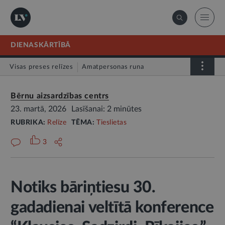
DIENASKĀRTĪBĀ
Visas preses relīzes
Amatpersonas runa
Atklātā vēstule
Relīze
Bērnu aizsardzības centrs
23. martā, 2026
Lasīšanai: 2 minūtes
RUBRIKA:
Relīze
TĒMA:
Tieslietas
3
Notiks bāriņtiesu 30.
gadadienai veltītā konference