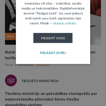
izmantotas vēl citas – statistikas, sociālo
mediju un funkcionalitātes. Papildinformācijai
atveriet "Pielāgot izvēli". Jūs varat jebkurā
brīdī mainīt savu izvēli, atgriežoties šajā
vietnē. Plašāk –
sīkdatņu politikā
.
ZIŅA
PIEŅEMT VISAS
Notāru diena: uzmanības centrā likumu grozījumi
PIELĀGOT IZVĒLI
laulības šķiršanas procesā pie zvērināta notāra
Pirms 5 mēnešiem,
Tieslietas
TIESLIETU MINISTRIJA
Tieslietu ministrija un pašvaldības vienisprātis par
nepieciešamību pilnveidot bērnu tiesību
aizsardzības sistēmu