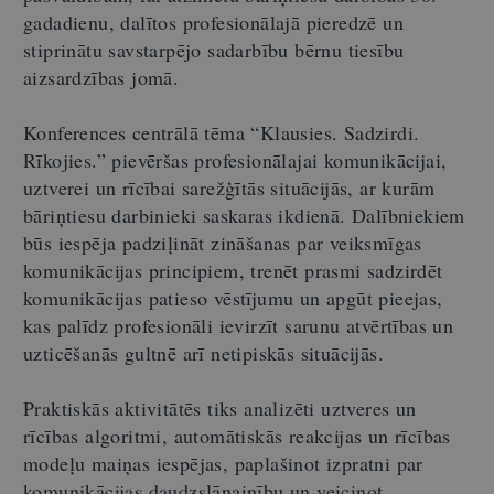
gadadienu, dalītos profesionālajā pieredzē un
stiprinātu savstarpējo sadarbību bērnu tiesību
aizsardzības jomā.
Konferences centrālā tēma “Klausies. Sadzirdi.
Rīkojies.” pievēršas profesionālajai komunikācijai,
uztverei un rīcībai sarežģītās situācijās, ar kurām
bāriņtiesu darbinieki saskaras ikdienā. Dalībniekiem
būs iespēja padziļināt zināšanas par veiksmīgas
komunikācijas principiem, trenēt prasmi sadzirdēt
komunikācijas patieso vēstījumu un apgūt pieejas,
kas palīdz profesionāli ievirzīt sarunu atvērtības un
uzticēšanās gultnē arī netipiskās situācijās.
Praktiskās aktivitātēs tiks analizēti uztveres un
rīcības algoritmi, automātiskās reakcijas un rīcības
modeļu maiņas iespējas, paplašinot izpratni par
komunikācijas daudzslāņainību un veicinot