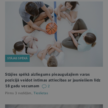
STĀJAS SPĒKĀ
Stājies spēkā aizliegums pieaugušajiem varas
pozīcijā veidot intīmas attiecības ar jauniešiem līdz
18 gadu vecumam
2
Pirms 3 nedēļām,
Tieslietas