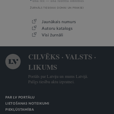
ŽURNĀLS TIESISKAI DOMAI UN PRAKSEI
Jaunākais numurs
Autoru katalogs
Visi žurnāli
CILVĒKS · VALSTS ·
LIKUMS
Portāls par Latviju un mums Latvijā.
Palīgs tiesību aktu izpratnei.
PAR LV PORTĀLU
LIETOŠANAS NOTEIKUMI
PIEKĻŪSTAMĪBA