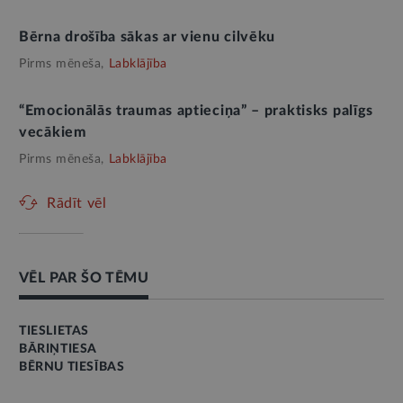
Bērna drošība sākas ar vienu cilvēku
Pirms mēneša,
Labklājība
“Emocionālās traumas aptieciņa” – praktisks palīgs
vecākiem
Pirms mēneša,
Labklājība
Rādīt vēl
VĒL PAR ŠO TĒMU
TIESLIETAS
BĀRIŅTIESA
BĒRNU TIESĪBAS