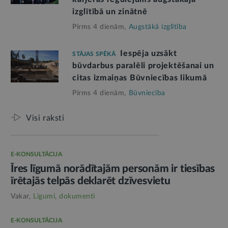
izglītībā un zinātnē
Pirms 4 dienām,
Augstākā izglītība
Iespēja uzsākt
STĀJAS SPĒKĀ
būvdarbus paralēli projektēšanai un
citas izmaiņas Būvniecības likumā
Pirms 4 dienām,
Būvniecība
Visi raksti
E-KONSULTĀCIJA
Īres līgumā norādītajām personām ir tiesības
īrētajās telpās deklarēt dzīvesvietu
Vakar,
Līgumi, dokumenti
E-KONSULTĀCIJA