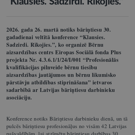
“Klausies. Sadzirdi. Rīkojies.”
2026. gada 26. martā notiks bāriņtiesu 30.
gadadienai veltītā konference
“Klausies.
Sadzirdi. Rīkojies.”
, ko organizē Bērnu
aizsardzības centrs Eiropas Sociālā fonda Plus
projekta Nr. 4.3.6.1/1/24/I/001 “Profesionālās
kvalifikācijas pilnveide bērnu tiesību
aizsardzības jautājumos un bērnu likumisko
pārstāvju atbildības stiprināšana” ietvaros
sadarbībā ar Latvijas bāriņtiesu darbinieku
asociāciju.
Konference notiks Bāriņtiesu darbinieku dienā, un tā
pulcēs bāriņtiesu profesionāļus no visām 42 Latvijas
pašvaldībām, lai atzīmētu bāriņtiesu darbības 30.