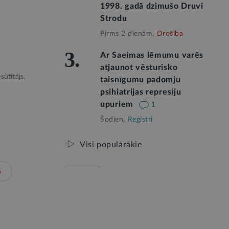
1998. gadā dzimušo Druvi
Strodu
Pirms 2 dienām,
Drošība
3.
Ar Saeimas lēmumu varēs
atjaunot vēsturisko
sūtītājs.
taisnīgumu padomju
psihiatrijas represiju
upuriem
1
Šodien,
Reģistri
Visi populārākie
s