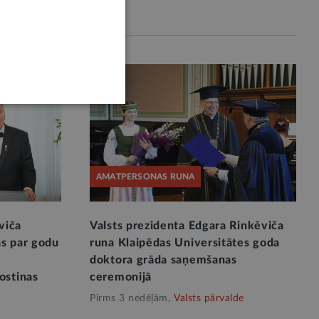
AMATPERSONAS RUNA
viča
Valsts prezidenta Edgara Rinkēviča
ās par godu
runa Klaipēdas Universitātes goda
doktora grāda saņemšanas
ostinas
ceremonijā
Pirms 3 nedēļām,
Valsts pārvalde