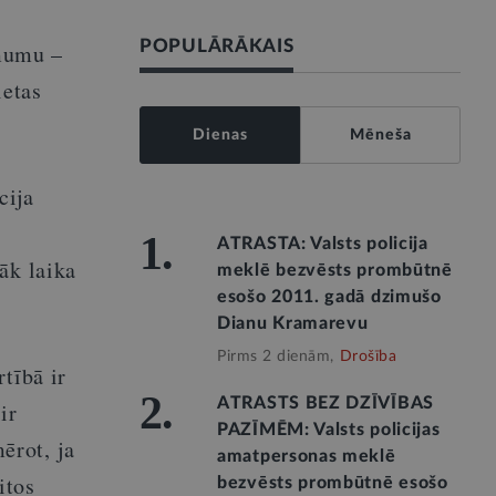
POPULĀRĀKAIS
mumu –
ietas
Dienas
Mēneša
cija
1.
ATRASTA: Valsts policija
āk laika
meklē bezvēsts prombūtnē
esošo 2011. gadā dzimušo
Dianu Kramarevu
Pirms 2 dienām,
Drošība
tībā ir
2.
ATRASTS BEZ DZĪVĪBAS
ir
PAZĪMĒM: Valsts policijas
ērot, ja
amatpersonas meklē
itos
bezvēsts prombūtnē esošo