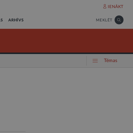
IENĀKT
AS
ARHĪVS
MEKLĒT
Tēmas