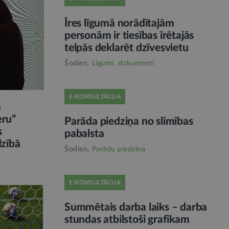
Īres līgumā norādītajām
personām ir tiesības īrētajās
telpās deklarēt dzīvesvietu
Šodien,
Līgumi, dokumenti
E-KONSULTĀCIJA
ā
eru”
Parāda piedziņa no slimības
s
pabalsta
dzībā
Šodien,
Parādu piedziņa
E-KONSULTĀCIJA
Summētais darba laiks – darba
stundas atbilstoši grafikam