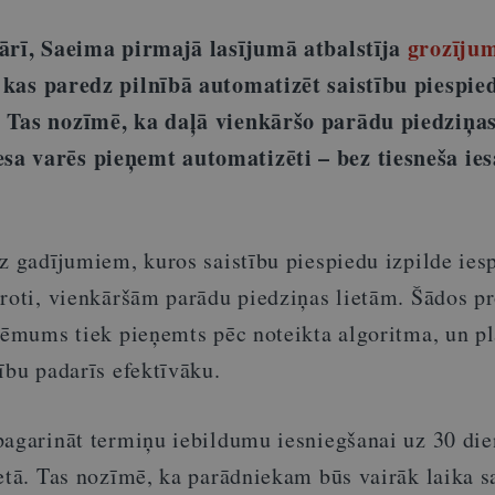
uārī, Saeima pirmajā lasījumā atbalstīja
grozīju
, kas paredz pilnībā automatizēt saistību piespied
 Tas nozīmē, ka daļā vienkāršo parādu piedziņas
sa varēs pieņemt automatizēti
–
bez tiesneša ies
uz gadījumiem, kuros saistību piespiedu izpilde ie
proti, vienkāršām parādu piedziņas lietām. Šādos p
 lēmums tiek pieņemts pēc noteikta algoritma, un p
ību padarīs efektīvāku.
pagarināt termiņu iebildumu iesniegšanai uz 30 di
ietā. Tas nozīmē, ka parādniekam būs vairāk laika 