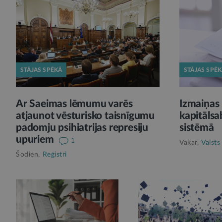
STĀJAS SPĒKĀ
STĀJAS SPĒ
Ar Saeimas lēmumu varēs
Izmaiņas 
atjaunot vēsturisko taisnīgumu
kapitālsa
padomju psihiatrijas represiju
sistēmā
upuriem
1
Vakar,
Valsts
Šodien,
Reģistri