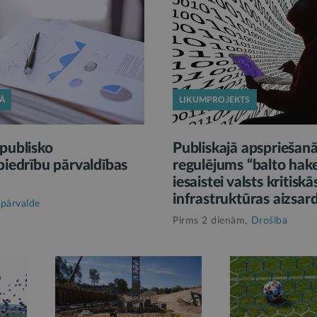
KĀ
LIKUMPROJEKTS
publisko
Publiskajā apspriešan
biedrību pārvaldības
regulējums “balto hak
iesaistei valsts kritiskā
infrastruktūras aizsar
 pārvalde
Pirms 2 dienām,
Drošība