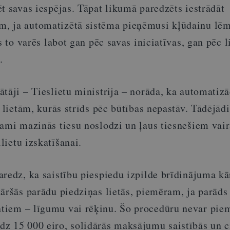
t savas iespējas. Tāpat likumā paredzēts iestrādāt
, ja automatizētā sistēma pieņēmusi kļūdainu lē
s to varēs labot gan pēc savas iniciatīvas, gan pēc l
.
tāji – Tieslietu ministrija – norāda, ka automatizā
m lietām, kurās strīds pēc būtības nepastāv. Tādējādi
jami mazinās tiesu noslodzi un ļaus tiesnešiem vair
llietu izskatīšanai.
redz, ka saistību piespiedu izpilde brīdinājuma kār
āršās parādu piedziņas lietās, piemēram, ja parāds 
ntiem
–
līgumu vai rēķinu. Šo procedūru nevar piem
z 15 000 eiro, solidārās maksājumu saistībās un c