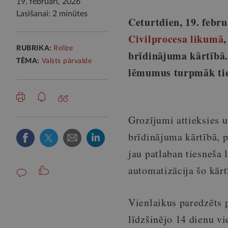
19. februārī, 2026
Lasīšanai: 2 minūtes
Ceturtdien, 19. febr
Civilprocesa likumā
RUBRIKA:
Relīze
brīdinājuma kārtībā.
TĒMA:
Valsts pārvalde
lēmumus turpmāk tie
Grozījumi attieksies 
brīdinājuma kārtībā, 
jau patlaban tiesneša
automatizācija šo kārt
Vienlaikus paredzēts 
līdzšinējo 14 dienu v