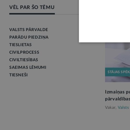
VĒL PAR ŠO TĒMU
VALSTS PĀRVALDE
PARĀDU PIEDZIŅA
TIESLIETAS
CIVILPROCESS
CIVILTIESĪBAS
SAEIMAS LĒMUMI
STĀJAS SPĒ
TIESNEŠI
Izmaiņas p
pārvaldība
Vakar,
Valsts