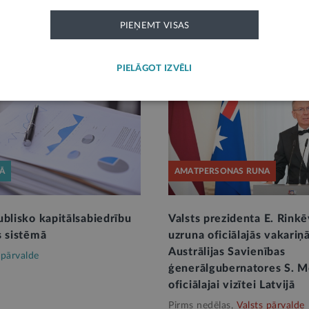
PIEŅEMT VISAS
PIELĀGOT IZVĒLI
KĀ
AMATPERSONAS RUNA
ublisko kapitālsabiedrību
Valsts prezidenta E. Rinkē
s sistēmā
uzruna oficiālajās vakariņ
Austrālijas Savienības
 pārvalde
ģenerālgubernatores S. M
oficiālajai vizītei Latvijā
Pirms nedēļas,
Valsts pārvalde