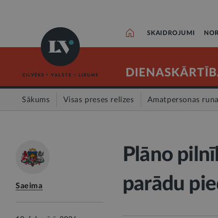
SKAIDROJUMI
NOR
DIENASKĀRTĪB
Sākums
Visas preses relīzes
Amatpersonas run
Plāno piln
parādu pie
Saeima