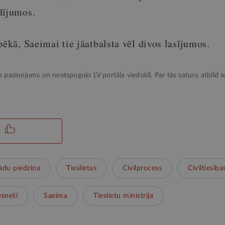
dījumos.
pēkā, Saeimai tie jāatbalsta vēl divos lasījumos.
ks paziņojums un neatspoguļo LV portāla viedokli. Par tās saturu atbild ie
ādu piedziņa
Tieslietas
Civilprocess
Civiltiesība
esneši
Saeima
Tieslietu ministrija