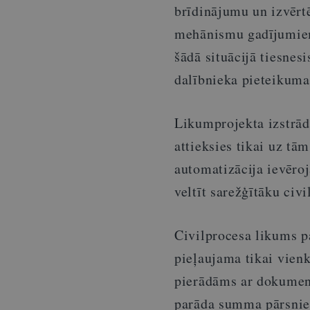
brīdinājumu un izvērtē
mehānismu gadījumiem
šādā situācijā tiesnesi
dalībnieka pieteikuma
Likumprojekta izstrādā
attieksies tikai uz tā
automatizācija ievēro
veltīt sarežģītāku civi
Civilprocesa likums pa
pieļaujama tikai vienk
pierādāms ar dokume
parāda summa pārsnied