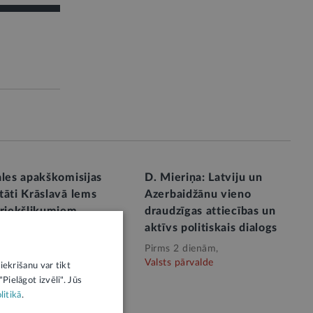
ales apakškomisijas
D. Mieriņa: Latviju un
tāti Krāslavā lems
Azerbaidžānu vieno
priekšlikumiem
draudzīgas attiecības un
rumu pierobežas
aktīvs politiskais dialogs
tības likumam
Pirms 2 dienām,
Valsts pārvalde
Valsts pārvalde
iekrišanu var tikt
Pielāgot izvēli". Jūs
litikā
.