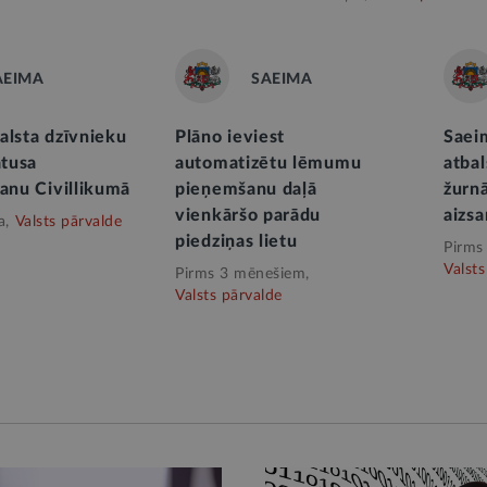
AEIMA
SAEIMA
alsta dzīvnieku
Plāno ieviest
Saeim
atusa
automatizētu lēmumu
atbal
šanu Civillikumā
pieņemšanu daļā
žurnā
vienkāršo parādu
aizsa
a,
Valsts pārvalde
piedziņas lietu
Pirms
Valsts
Pirms 3 mēnešiem,
Valsts pārvalde