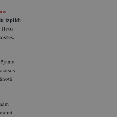
mus
u izpildi
 lietu
aistes.
spējama
rocesos
lānotā
enām
saņemt