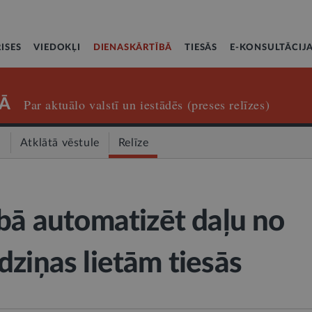
ISES
VIEDOKĻI
DIENASKĀRTĪBĀ
TIESĀS
E-KONSULTĀCIJ
Ā
Par aktuālo valstī un iestādēs (preses relīzes)
a
Atklātā vēstule
Relīze
ībā automatizēt daļu no
dziņas lietām tiesās