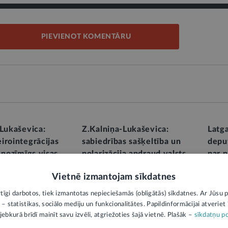
PIEVIENOT KOMENTĀRU
-Lukaševica:
Z.Kalniņa-Lukaševica:
Latg
irointegrācijas
sabiedrības sašķeltība un
depu
 nozīmīgs visas
polarizācija apdraud valsts
par 
šībai un
nākotni
aust
Vietnē izmantojam sīkdatnes
attīs
Vakar,
Tieslietas
ts pārvalde
Vakar,
rtīgi darbotos, tiek izmantotas nepieciešamās (obligātās) sīkdatnes. Ar Jūsu p
 – statistikas, sociālo mediju un funkcionalitātes. Papildinformācijai atveriet "
jebkurā brīdī mainīt savu izvēli, atgriežoties šajā vietnē. Plašāk –
sīkdatņu po