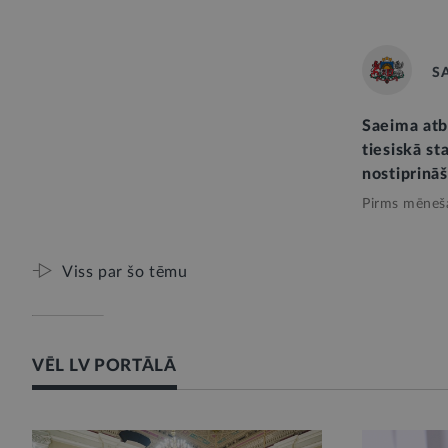
S
Saeima atb
tiesiskā st
nostiprinā
Pirms mēneš
Viss par šo tēmu
VĒL LV PORTĀLĀ