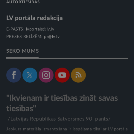
AUTORTIESĪBAS
LV portāla redakcija
E-PASTS:
lvportals@lv.lv
PRESES RELĪZĒM:
pr@lv.lv
SEKO MUMS
"Ikvienam ir tiesības zināt savas
tiesības"
/Latvijas Republikas Satversmes 90. pants/
Jebkura materiāla izmantošana ir iespējama tikai ar LV portāla