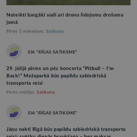
Noteikti bargāki sodi arī dronu lidojumu drošuma
jomā
Pirms 5 mēnešiem,
Satiksme
SIA "RĪGAS SATIKSME"
29. jūlijā pirms un pēc koncerta “Pitbull – I’m
Back!” Mežaparkā būs papildu sabiedriskā
transporta reisi
Pirms nedēļas,
Satiksme
SIA "RĪGAS SATIKSME"
Jāņu naktī Rīgā būs papildu sabiedriskā transporta
reisi; svētku dienās braukšana – bez maksas