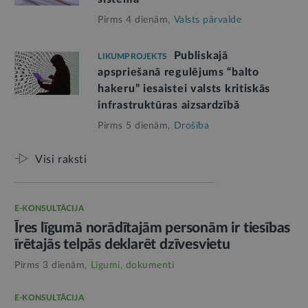
Pirms 4 dienām,
Valsts pārvalde
Publiskajā
LIKUMPROJEKTS
apspriešanā regulējums “balto
hakeru” iesaistei valsts kritiskās
infrastruktūras aizsardzībā
Pirms 5 dienām,
Drošība
Visi raksti
E-KONSULTĀCIJA
Īres līgumā norādītajām personām ir tiesības
īrētajās telpās deklarēt dzīvesvietu
Pirms 3 dienām,
Līgumi, dokumenti
E-KONSULTĀCIJA