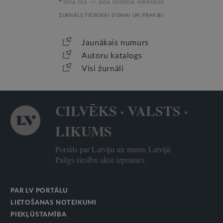
ŽURNĀLS TIESISKAI DOMAI UN PRAKSEI
Jaunākais numurs
Autoru katalogs
Visi žurnāli
CILVĒKS · VALSTS ·
LIKUMS
Portāls par Latviju un mums Latvijā.
Palīgs tiesību aktu izpratnei.
PAR LV PORTĀLU
LIETOŠANAS NOTEIKUMI
PIEKĻŪSTAMĪBA