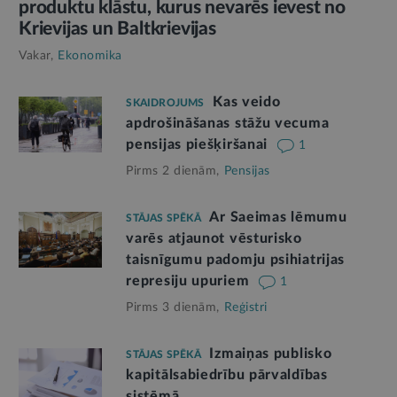
produktu klāstu, kurus nevarēs ievest no
Krievijas un Baltkrievijas
Vakar,
Ekonomika
Kas veido
SKAIDROJUMS
apdrošināšanas stāžu vecuma
pensijas piešķiršanai
1
Pirms 2 dienām,
Pensijas
Ar Saeimas lēmumu
STĀJAS SPĒKĀ
varēs atjaunot vēsturisko
taisnīgumu padomju psihiatrijas
represiju upuriem
1
Pirms 3 dienām,
Reģistri
Izmaiņas publisko
STĀJAS SPĒKĀ
kapitālsabiedrību pārvaldības
sistēmā