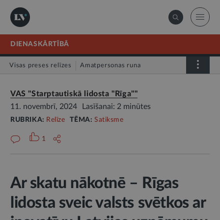
DIENASKĀRTĪBĀ
Visas preses relīzes
Amatpersonas runa
Atklātā vēstule
Relīze
VAS "Starptautiskā lidosta "Rīga""
11. novembrī, 2024
Lasīšanai: 2 minūtes
RUBRIKA:
Relīze
TĒMA:
Satiksme
1
Ar skatu nākotnē – Rīgas
lidosta sveic valsts svētkos ar