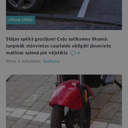
STĀJAS SPĒKĀ
Stājas spēkā grozījumi Ceļu satiksmes likumā:
turpmāk stāvvietas caurlaide obligāti jānovieto
mašīnas salonā pie vējstikla
4
Pirms 2 mēnešiem,
Satiksme