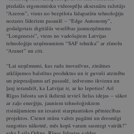
piedalās ergonomisku videospēļu aksesuāru ražotājs
“Azeron”, viens no bezpilota lidaparātu tehnoloģiju
nozares līderiem pasaulē – “Edge Autonomy”,
godalgotais digitālās veselības jaunuzņēmums
“Longenesis”, viens no vadošajiem Latvijas
tehnoloģiju uzņēmumiem “SAF tehnika” ar zīmolu
“Aranet” un citi.
“Lai uzņēmumi, kas rada inovatīvus, zinātnes
atklājumos balstītus produktus un ir guvuši atzinību
un pieprasījumu arī pasaulē, iedvesmo ikvienu un
ļauj ieraudzīt, ka Latvijai ir, ar ko lepoties! Arī
Rīgas lidosta savā ikdienā ievieš lielas idejas – sākot
ar zaļo enerģiju, jauniem tehnoloģiskiem
risinājumiem un iesaisti starptautiskos pētniecības
projektos. Cienot mūsu valsts pagātni un drosmīgi
raugoties nākotnē, mēs kopā varam sasniegt vairāk!”
saka Laila Odiņa, Rīgas lidostas valdes