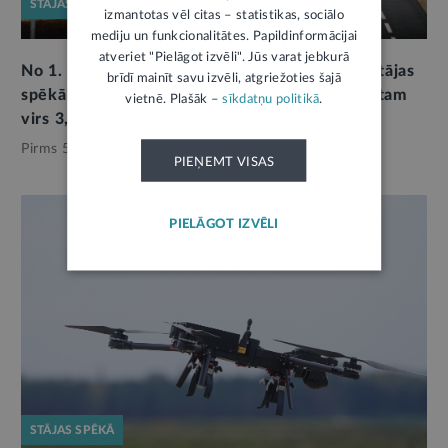
STĀJAS SPĒKĀ
izmantotas vēl citas – statistikas, sociālo
mediju un funkcionalitātes. Papildinformācijai
atveriet "Pielāgot izvēli". Jūs varat jebkurā
No 1. marta paplašināts maksas ceļu tīkls un stājas
brīdī mainīt savu izvēli, atgriežoties šajā
spēkā vinješu likmju izmaiņas kravas transportam
vietnē. Plašāk –
sīkdatņu politikā
.
virs 3,5 tonnām
Pirms 5 mēnešiem,
Satiksme
PIEŅEMT VISAS
PIELĀGOT IZVĒLI
STĀJAS SPĒKĀ