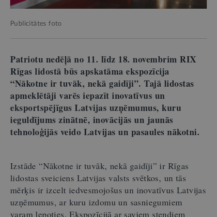
Publicitātes foto
Patriotu nedēļā no 11. līdz 18. novembrim RIX
Rīgas lidostā būs apskatāma ekspozīcija
“Nākotne ir tuvāk, nekā gaidīji”. Tajā lidostas
apmeklētāji varēs iepazīt inovatīvus un
eksportspējīgus Latvijas uzņēmumus, kuru
ieguldījums zinātnē, inovācijās un jaunās
tehnoloģijās veido Latvijas un pasaules nākotni.
Izstāde “Nākotne ir tuvāk, nekā gaidīji” ir Rīgas
lidostas sveiciens Latvijas valsts svētkos, un tās
mērķis ir izcelt iedvesmojošus un inovatīvus Latvijas
uzņēmumus, ar kuru izdomu un sasniegumiem
varam lepoties. Ekspozīcijā ar saviem stendiem