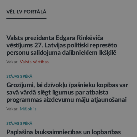
VĒL LV PORTĀLĀ
AMATPERSONAS RUNA
Valsts prezidenta Edgara Rinkēviča
vēstījums 27. Latvijas politiski represēto
personu salidojuma dalībniekiem Ikšķilē
Vakar,
Valsts vērtības
STĀJAS SPĒKĀ
Grozījumi, lai dzīvokļu īpašnieku kopības var
savā vārdā slēgt līgumus par atbalsta
programmas aizdevumu māju atjaunošanai
Vakar,
Mājoklis
STĀJAS SPĒKĀ
Paplašina lauksaimniecības un lopbarības