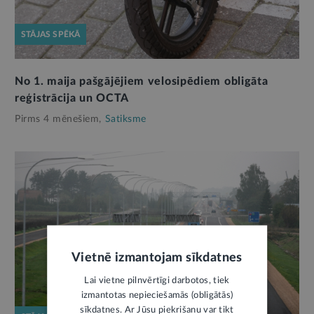
STĀJAS SPĒKĀ
No 1. maija pašgājējiem velosipēdiem obligāta
reģistrācija un OCTA
Pirms 4 mēnešiem,
Satiksme
Vietnē izmantojam sīkdatnes
Lai vietne pilnvērtīgi darbotos, tiek
izmantotas nepieciešamās (obligātās)
sīkdatnes. Ar Jūsu piekrišanu var tikt