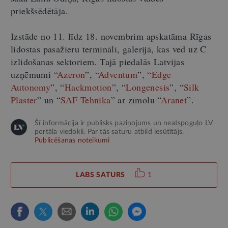
priekšsēdētāja.
Izstāde no 11. līdz 18. novembrim apskatāma Rīgas
lidostas pasažieru terminālī, galerijā, kas ved uz C
izlidošanas sektoriem. Tajā piedalās Latvijas
uzņēmumi “
Azeron
”, “
Adventum
”, “
Edge
Autonomy
”, “
Hackmotion
”, “
Longenesis
”, “
Silk
Plaster
” un “
SAF Tehnika
” ar zīmolu “
Aranet
”.
Šī informācija ir publisks paziņojums un neatspoguļo LV
portāla viedokli. Par tās saturu atbild iesūtītājs.
Publicēšanas noteikumi
LABS SATURS
1