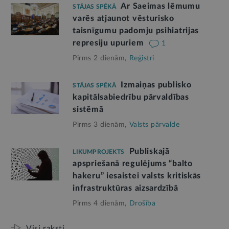
Ar Saeimas lēmumu
STĀJAS SPĒKĀ
varēs atjaunot vēsturisko
taisnīgumu padomju psihiatrijas
represiju upuriem
1
Pirms 2 dienām,
Reģistri
Izmaiņas publisko
STĀJAS SPĒKĀ
kapitālsabiedrību pārvaldības
sistēmā
Pirms 3 dienām,
Valsts pārvalde
Publiskajā
LIKUMPROJEKTS
apspriešanā regulējums “balto
hakeru” iesaistei valsts kritiskās
infrastruktūras aizsardzībā
Pirms 4 dienām,
Drošība
Visi raksti