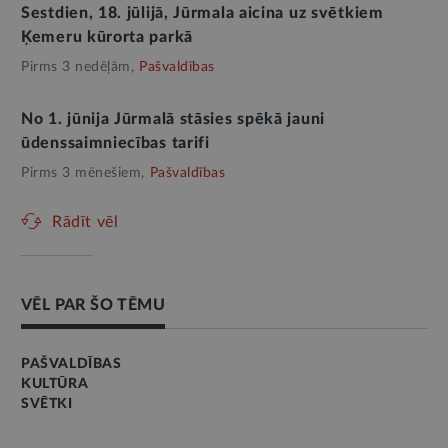
Sestdien, 18. jūlijā, Jūrmala aicina uz svētkiem
Ķemeru kūrorta parkā
Pirms 3 nedēļām,
Pašvaldības
No 1. jūnija Jūrmalā stāsies spēkā jauni
ūdenssaimniecības tarifi
Pirms 3 mēnešiem,
Pašvaldības
Rādīt vēl
VĒL PAR ŠO TĒMU
PAŠVALDĪBAS
KULTŪRA
SVĒTKI