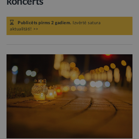
koncerts
Publicēts pirms 2 gadiem.
Izvērtē satura
aktualitāti! >>