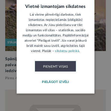
Vietnē izmantojam sīkdatnes
Lai vietne pilnvērtīgi darbotos, tiek
izmantotas nepieciešamās (obligātās)
sīkdatnes. Ar Jūsu piekrišanu var tikt
izmantotas vēl citas – statistikas, sociālo
mediju un funkcionalitātes. Papildinformācijai
atveriet "Pielāgot izvēli". Jūs varat jebkurā
STĀJAS SPĒKĀ
brīdī mainīt savu izvēli, atgriežoties šajā
vietnē. Plašāk –
sīkdatņu politikā
.
Spānijas kailgliemeža izplatības ierobežošanai
pašvaldības varēs noteikt pienākumus arī
PIEŅEMT VISAS
iedzīvotājiem
Pirms 4 mēnešiem,
Pašvaldības
PIELĀGOT IZVĒLI