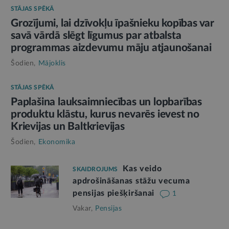
STĀJAS SPĒKĀ
Grozījumi, lai dzīvokļu īpašnieku kopības var
savā vārdā slēgt līgumus par atbalsta
programmas aizdevumu māju atjaunošanai
Šodien,
Mājoklis
STĀJAS SPĒKĀ
Paplašina lauksaimniecības un lopbarības
produktu klāstu, kurus nevarēs ievest no
Krievijas un Baltkrievijas
Šodien,
Ekonomika
Kas veido
SKAIDROJUMS
apdrošināšanas stāžu vecuma
pensijas piešķiršanai
1
Vakar,
Pensijas