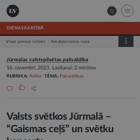
DIENASKĀRTĪBĀ
Visas preses relīzes
Amatpersonas runa
Atklātā vēstule
Relīze
Jūrmalas valstspilsētas pašvaldība
16. novembrī, 2023
Lasīšanai: 2 minūtes
RUBRIKA:
Relīze
TĒMA:
Pašvaldības
Valsts svētkos Jūrmalā –
“Gaismas ceļš” un svētku