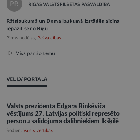
RĪGAS VALSTSPILSĒTAS PAŠVALDĪBA
Rātslaukumā un Doma laukumā izstādēs aicina
iepazīt seno Rīgu
Pirms nedēļas,
Pašvaldības
Viss par šo tēmu
VĒL LV PORTĀLĀ
AMATPERSONAS RUNA
Valsts prezidenta Edgara Rinkēviča
vēstījums 27. Latvijas politiski represēto
personu salidojuma dalībniekiem Ikšķilē
Šodien,
Valsts vērtības