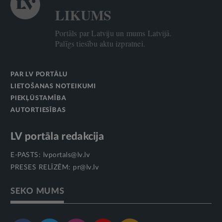
LIKUMS
Portāls par Latviju un mums Latvijā.
Palīgs tiesību aktu izpratnei.
PAR LV PORTĀLU
LIETOŠANAS NOTEIKUMI
PIEKĻŪSTAMĪBA
AUTORTIESĪBAS
LV portāla redakcija
E-PASTS:
lvportals@lv.lv
PRESES RELĪZĒM:
pr@lv.lv
SEKO MUMS