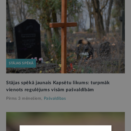
STĀJAS SPĒKĀ
Stājas spēkā jaunais Kapsētu likums: turpmāk
vienots regulējums visām pašvaldībām
Pirms 3 mēnešiem,
Pašvaldības