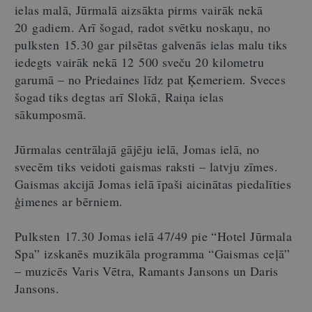
ielas malā, Jūrmalā aizsākta pirms vairāk nekā
20 gadiem. Arī šogad, radot svētku noskaņu, no
pulksten 15.30 gar pilsētas galvenās ielas malu tiks
iedegts vairāk nekā 12 500 sveču 20 kilometru
garumā – no Priedaines līdz pat Ķemeriem. Sveces
šogad tiks degtas arī Slokā, Raiņa ielas
sākumposmā.
Jūrmalas centrālajā gājēju ielā, Jomas ielā, no
svecēm tiks veidoti gaismas raksti – latvju zīmes.
Gaismas akcijā Jomas ielā īpaši aicinātas piedalīties
ģimenes ar bērniem.
Pulksten 17.30 Jomas ielā 47/49 pie “Hotel Jūrmala
Spa” izskanēs muzikāla programma “Gaismas ceļā”
– muzicēs Varis Vētra, Ramants Jansons un Daris
Jansons.