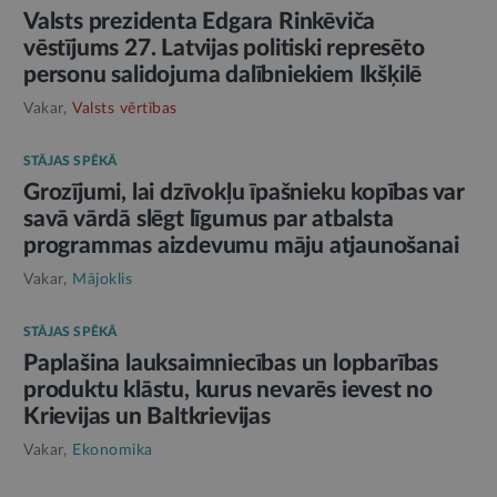
Valsts prezidenta Edgara Rinkēviča
vēstījums 27. Latvijas politiski represēto
personu salidojuma dalībniekiem Ikšķilē
Vakar,
Valsts vērtības
STĀJAS SPĒKĀ
Grozījumi, lai dzīvokļu īpašnieku kopības var
savā vārdā slēgt līgumus par atbalsta
programmas aizdevumu māju atjaunošanai
Vakar,
Mājoklis
STĀJAS SPĒKĀ
Paplašina lauksaimniecības un lopbarības
produktu klāstu, kurus nevarēs ievest no
Krievijas un Baltkrievijas
Vakar,
Ekonomika