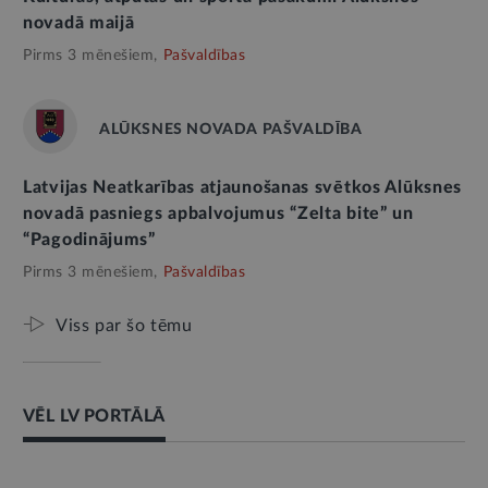
novadā maijā
Pirms 3 mēnešiem,
Pašvaldības
ALŪKSNES NOVADA PAŠVALDĪBA
Latvijas Neatkarības atjaunošanas svētkos Alūksnes
novadā pasniegs apbalvojumus “Zelta bite” un
“Pagodinājums”
Pirms 3 mēnešiem,
Pašvaldības
Viss par šo tēmu
VĒL LV PORTĀLĀ
AMATPERSONAS RUNA