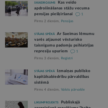
Kas veido
SKAIDROJUMS
apdrošināšanas stāžu vecuma
pensijas piešķiršanai
1
Pirms 2 dienām,
Pensijas
Ar Saeimas lēmumu
STĀJAS SPĒKĀ
varēs atjaunot vēsturisko
taisnīgumu padomju psihiatrijas
represiju upuriem
1
Pirms 3 dienām,
Reģistri
Izmaiņas publisko
STĀJAS SPĒKĀ
kapitālsabiedrību pārvaldības
sistēmā
Pirms 4 dienām,
Valsts pārvalde
Publiskajā
LIKUMPROJEKTS