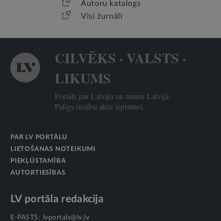
Autoru katalogs
Visi žurnāli
CILVĒKS · VALSTS ·
LIKUMS
Portāls par Latviju un mums Latvijā.
Palīgs tiesību aktu izpratnei.
PAR LV PORTĀLU
LIETOŠANAS NOTEIKUMI
PIEKĻŪSTAMĪBA
AUTORTIESĪBAS
LV portāla redakcija
E-PASTS:
lvportals@lv.lv