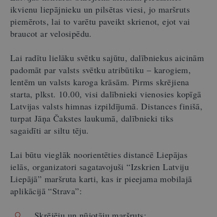
ikvienu liepājnieku un pilsētas viesi, jo maršruts
piemērots, lai to varētu paveikt skrienot, ejot vai
braucot ar velosipēdu.
Lai radītu lielāku svētku sajūtu, dalībniekus aicinām
padomāt par valsts svētku atribūtiku – karogiem,
lentēm un valsts karoga krāsām. Pirms skrējiena
starta, plkst. 10.00, visi dalībnieki vienosies kopīgā
Latvijas valsts himnas izpildījumā. Distances finišā,
turpat Jāņa Čakstes laukumā, dalībnieki tiks
sagaidīti ar siltu tēju.
Lai būtu vieglāk noorientēties distancē Liepājas
ielās, organizatori sagatavojuši “Izskrien Latviju
Liepājā” maršruta karti, kas ir pieejama mobilajā
aplikācijā “Strava”:
Skrējēju un nūjotāju maršruts: