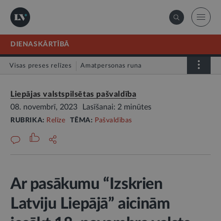
DIENASKĀRTĪBĀ
Visas preses relīzes
Amatpersonas runa
Atklātā vēstule
Relīze
Liepājas valstspilsētas pašvaldība
08. novembrī, 2023
Lasīšanai: 2 minūtes
RUBRIKA:
Relīze
TĒMA:
Pašvaldības
Ar pasākumu “Izskrien
Latviju Liepājā” aicinām