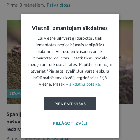
Pirms 3 mēnešiem,
Pašvaldības
Vietnē izmantojam sīkdatnes
Lai vietne pilnvērtīgi darbotos, tiek
izmantotas nepieciešamās (obligātās)
sīkdatnes. Ar Jūsu piekrišanu var tikt
izmantotas vēl citas – statistikas, sociālo
mediju un funkcionalitātes. Papildinformācijai
atveriet "Pielāgot izvēli". Jūs varat jebkurā
brīdī mainīt savu izvēli, atgriežoties šajā
vietnē. Plašāk –
sīkdatņu politikā
.
STĀJAS SPĒKĀ
PIEŅEMT VISAS
Spānijas kailgliemeža izplatības ierobežošanai
pašvaldības varēs noteikt pienākumus arī
PIELĀGOT IZVĒLI
iedzīvotājiem
Pirms 4 mēnešiem,
Pašvaldības