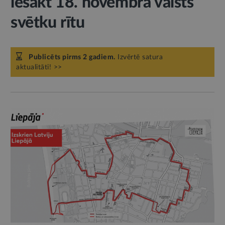
iesākt 18. novembra valsts
svētku rītu
Publicēts pirms 2 gadiem.
Izvērtē satura
aktualitāti! >>