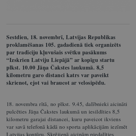
Sestdien, 18. novembrī, Latvijas Republikas
proklamēšanas 105. gadadienā tiek organizēts
par tradīciju kļuvušais svētku pasākums
“Izskrien Latviju Liepājā” ar kopīgu startu
plkst. 10.00 Jāņa Čakstes laukumā. 8,5
kilometru garo distanci katrs var paveikt
skrienot, ejot vai braucot ar velosipēdu.
18. novembra rītā, no plkst. 9.45, dalībnieki aicināti
pulcēties Jāņa Čakstes laukumā un iesildīties 8,5
kilometru garajai distancei, kuru paveicot ikviens
var savā telefonā kādā no sporta aplikācijām iezīmēt
Latvijas kontūru. Skrējienā aicinām piedalīties