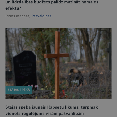
un līdzdalības budžets palīdz mazināt nomales
efektu?
Pirms mēneša,
Pašvaldības
STĀJAS SPĒKĀ
Stājas spēkā jaunais Kapsētu likums: turpmāk
vienots regulējums visām pašvaldībām