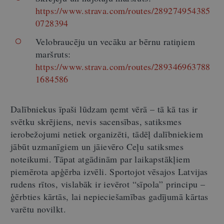
https://www.strava.com/routes/289274954385
0728394
Velobraucēju un vecāku ar bērnu ratiņiem
maršruts:
https://www.strava.com/routes/289346963788
1684586
Dalībniekus īpaši lūdzam ņemt vērā – tā kā tas ir
svētku skrējiens, nevis sacensības, satiksmes
ierobežojumi netiek organizēti, tādēļ dalībniekiem
jābūt uzmanīgiem un jāievēro Ceļu satiksmes
noteikumi. Tāpat atgādinām par laikapstākļiem
piemērota apģērba izvēli. Sportojot vēsajos Latvijas
rudens rītos, vislabāk ir ievērot “sīpola” principu –
ģērbties kārtās, lai nepieciešamības gadījumā kārtas
varētu novilkt.