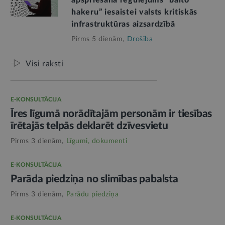
apspriešanā regulējums “balto
hakeru” iesaistei valsts kritiskās
infrastruktūras aizsardzībā
Pirms 5 dienām,
Drošība
Visi raksti
E-KONSULTĀCIJA
Īres līgumā norādītajām personām ir tiesības
īrētajās telpās deklarēt dzīvesvietu
Pirms 3 dienām,
Līgumi, dokumenti
E-KONSULTĀCIJA
Parāda piedziņa no slimības pabalsta
Pirms 3 dienām,
Parādu piedziņa
E-KONSULTĀCIJA