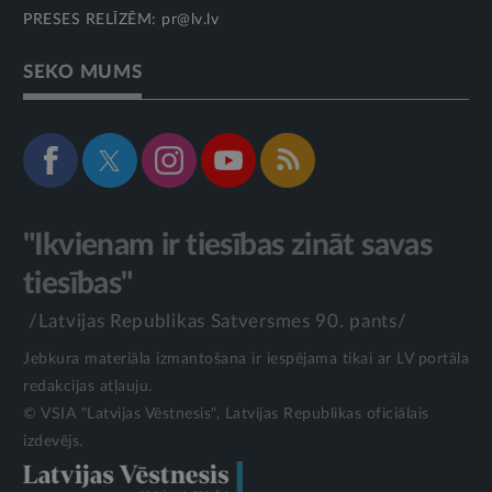
PRESES RELĪZĒM:
pr@lv.lv
SEKO MUMS
"Ikvienam ir tiesības zināt savas
tiesības"
/Latvijas Republikas Satversmes 90. pants/
Jebkura materiāla izmantošana ir iespējama tikai ar LV portāla
redakcijas atļauju.
© VSIA "Latvijas Vēstnesis", Latvijas Republikas oficiālais
izdevējs.