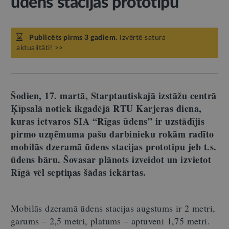
ūdens stacijas prototipu
Publicēts pirms 3 gadiem.
Izvērtē satura
aktualitāti! >>
Šodien, 17. martā, Starptautiskajā izstāžu centrā
Ķīpsalā notiek ikgadējā RTU Karjeras diena,
kuras ietvaros SIA “Rīgas ūdens” ir uzstādījis
pirmo uzņēmuma pašu darbinieku rokām radīto
mobilās dzeramā ūdens stacijas prototipu jeb t.s.
ūdens bāru. Šovasar plānots izveidot un izvietot
Rīgā vēl septiņas šādas iekārtas.
Mobilās dzeramā ūdens stacijas augstums ir 2 metri,
garums – 2,5 metri, platums – aptuveni 1,75 metri.