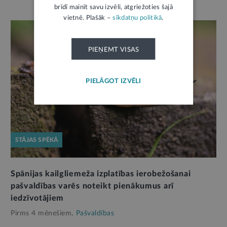
brīdī mainīt savu izvēli, atgriežoties šajā
vietnē. Plašāk –
sīkdatņu politikā
.
PIEŅEMT VISAS
PIELĀGOT IZVĒLI
STĀJAS SPĒKĀ
Spānijas kailgliemeža izplatības ierobežošanai
pašvaldības varēs noteikt pienākumus arī
iedzīvotājiem
Pirms 4 mēnešiem,
Pašvaldības