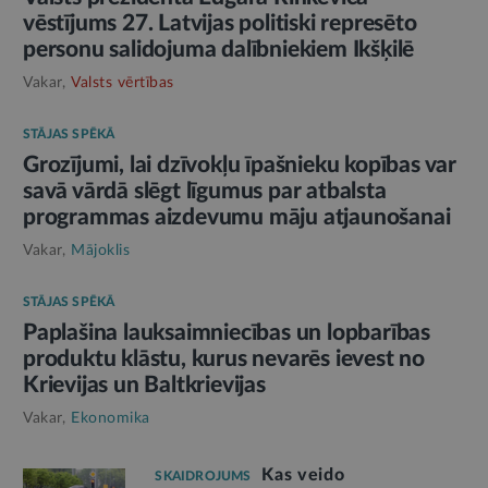
vēstījums 27. Latvijas politiski represēto
personu salidojuma dalībniekiem Ikšķilē
Vakar,
Valsts vērtības
STĀJAS SPĒKĀ
Grozījumi, lai dzīvokļu īpašnieku kopības var
savā vārdā slēgt līgumus par atbalsta
programmas aizdevumu māju atjaunošanai
Vakar,
Mājoklis
STĀJAS SPĒKĀ
Paplašina lauksaimniecības un lopbarības
produktu klāstu, kurus nevarēs ievest no
Krievijas un Baltkrievijas
Vakar,
Ekonomika
Kas veido
SKAIDROJUMS