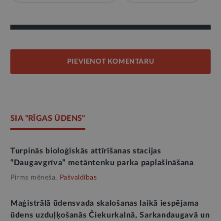
PIEVIENOT KOMENTĀRU
SIA "RĪGAS ŪDENS"
Turpinās bioloģiskās attīrīšanas stacijas
“Daugavgrīva” metāntenku parka paplašināšana
Pirms mēneša,
Pašvaldības
Maģistrālā ūdensvada skalošanas laikā iespējama
ūdens uzduļķošanās Čiekurkalnā, Sarkandaugavā un