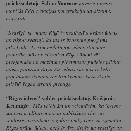
priekšsēdētāja Selīna Vancāne
novērtē pirmās
mobilās ūdens stacijas konstrukciju un dizainu,
uzsverot:
"Svarīgi, ka mums Rīgā ir kvalitatīvs krāna ūdens,
un tikpat svarīgi, ka tas ir ikvienam pieejams
pilsētvidē. Ar šīm mobilajām ūdens stacijām
padarām mūsu kvalitatīvo Rīgas ūdeni vēl
pieejamāku un mazinām plastmasas pudelēs pildītā
ūdens patēriņu Rīgā. Šīs ūdens stacijas lieliski
papildinās stacionāros brīvkrānus, kuru skaits
pilsētā šogad strauji pieaugs."
“Rīgas ūdens” valdes priekšsēdētājs Krišjānis
Krūmiņš:
“
Mēs veicinām un veicināsim, ka ikviens
saņems kvalitatīvu ūdeni publiskajā vidē un
veidosies paradums regulāri padzerties un izmantot
Rīgas krāna ūdeni, kurš ir tīrs, drošs un veselīgs un