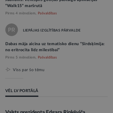
“Walk15” maršrutā
Pirms 4 mēnešiem,
Pašvaldības
LIEPĀJAS IZGLĪTĪBAS PĀRVALDE
Dabas māja aicina uz tematisko dienu “Sirdsķīmija:
no eritrocīta līdz mīlestībai”
Pirms 5 mēnešiem,
Pašvaldības
Viss par šo tēmu
VĒL LV PORTĀLĀ
AMATPERSONAS RUNA
Valsts prezidenta Edgara Rinkēviča