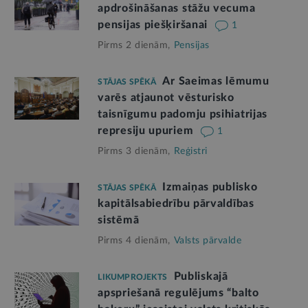
apdrošināšanas stāžu vecuma
pensijas piešķiršanai
1
Pirms 2 dienām,
Pensijas
Ar Saeimas lēmumu
STĀJAS SPĒKĀ
varēs atjaunot vēsturisko
taisnīgumu padomju psihiatrijas
represiju upuriem
1
Pirms 3 dienām,
Reģistri
Izmaiņas publisko
STĀJAS SPĒKĀ
kapitālsabiedrību pārvaldības
sistēmā
Pirms 4 dienām,
Valsts pārvalde
Publiskajā
LIKUMPROJEKTS
apspriešanā regulējums “balto