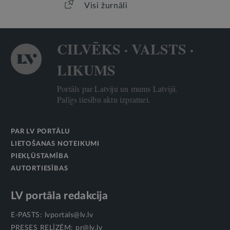
Visi žurnāli
CILVĒKS · VALSTS ·
LIKUMS
Portāls par Latviju un mums Latvijā.
Palīgs tiesību aktu izpratnei.
PAR LV PORTĀLU
LIETOŠANAS NOTEIKUMI
PIEKĻŪSTAMĪBA
AUTORTIESĪBAS
LV portāla redakcija
E-PASTS:
lvportals@lv.lv
PRESES RELĪZĒM:
pr@lv.lv