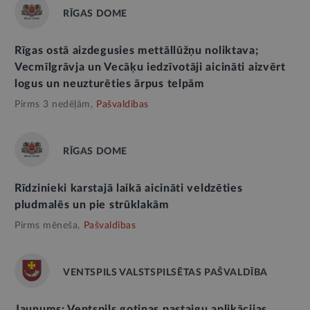
RĪGAS DOME
Rīgas ostā aizdegusies mettāllūžņu noliktava;
Vecmīlgrāvja un Vecāķu iedzīvotāji aicināti aizvērt
logus un neuzturēties ārpus telpām
Pirms 3 nedēļām,
Pašvaldības
RĪGAS DOME
Rīdzinieki karstajā laikā aicināti veldzēties
pludmalēs un pie strūklakām
Pirms mēneša,
Pašvaldības
VENTSPILS VALSTSPILSĒTAS PAŠVALDĪBA
Jaunums: Ventspils gotiņas pastaigu aplikācijas