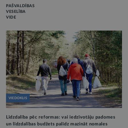
PAŠVALDĪBAS
VESELĪBA
VIDE
VIEDOKLIS
Līdzdalība pēc reformas: vai iedzīvotāju padomes
un līdzdalības budžets palīdz mazināt nomales