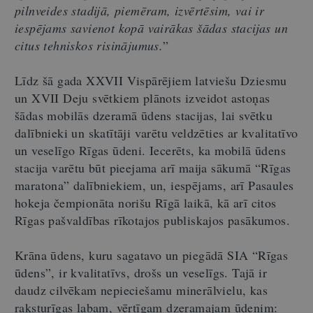
pilnveides stadijā, piemēram, izvērtēsim, vai ir
iespējams savienot kopā vairākas šādas stacijas un
citus tehniskos risinājumus.
”
Līdz šā gada XXVII Vispārējiem latviešu Dziesmu
un XVII Deju svētkiem plānots izveidot astoņas
šādas mobilās dzeramā ūdens stacijas, lai svētku
dalībnieki un skatītāji varētu veldzēties ar kvalitatīvo
un veselīgo Rīgas ūdeni. Iecerēts, ka mobilā ūdens
stacija varētu būt pieejama arī maija sākumā “Rīgas
maratona” dalībniekiem, un, iespējams, arī Pasaules
hokeja čempionāta norišu Rīgā laikā, kā arī citos
Rīgas pašvaldības rīkotajos publiskajos pasākumos.
Krāna ūdens, kuru sagatavo un piegādā SIA “Rīgas
ūdens”, ir kvalitatīvs, drošs un veselīgs. Tajā ir
daudz cilvēkam nepieciešamu minerālvielu, kas
raksturīgas labam, vērtīgam dzeramajam ūdenim: