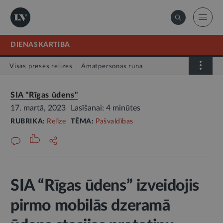
DIENASKĀRTĪBĀ
Visas preses relīzes
Amatpersonas runa
Atklātā vēstule
Relīze
SIA "Rīgas ūdens"
17. martā, 2023
Lasīšanai: 4 minūtes
RUBRIKA:
Relīze
TĒMA:
Pašvaldības
SIA “Rīgas ūdens” izveidojis
pirmo mobilās dzeramā