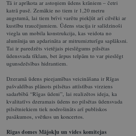
Tā ir aprīkota ar astoņiem ūdens krāniem – četri
katrā pusē. Zemākie no tiem ir 1,20 metru
augstumā, lai tiem brīvi varētu piekļūt arī cilvēki ar
kustību traucējumiem. Ūdens stacija ir salīdzinoši
viegla un mobila konstrukcija, kas veidota no
alumīnija un apdarināta ar mitrumizturīgu saplāksni.
Tai ir paredzēts vietējais pieslēgums pilsētas
ūdensvada tīklam, bet ārpus telpām to var pieslēgt
ugunsdzēsības hidrantiem.
Dzeramā ūdens pieejamības veicināšana ir Rīgas
pašvaldības plānots pilsētas attīstības virziens
sadarbībā “Rīgas ūdeni”, lai realizētos ideja, ka
kvalitatīvs dzeramais ūdens no pilsētas ūdensvada
pilsētniekiem tiek nodrošināts arī publiskos
pasākumos, svētkos un koncertos.
Rīgas domes Mājokļu un vides komitejas