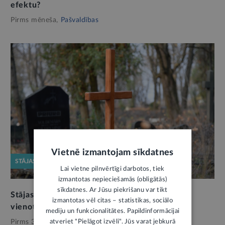
efektu?
Pirms mēneša,
Pašvaldības
Vietnē izmantojam sīkdatnes
STĀJAS SPĒKĀ
Lai vietne pilnvērtīgi darbotos, tiek
izmantotas nepieciešamās (obligātās)
sīkdatnes. Ar Jūsu piekrišanu var tikt
Stājas spēkā jaunais Kapsētu likums: turpmāk
izmantotas vēl citas – statistikas, sociālo
vienots regulējums visām pašvaldībām
mediju un funkcionalitātes. Papildinformācijai
atveriet "Pielāgot izvēli". Jūs varat jebkurā
Pirms 3 mēnešiem,
Pašvaldības