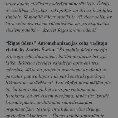
satur daudz cilvēkam noderīgu minerālvielu. Ūdens
ir veselības, dzīvības, sakoptības un dzīves kvalitātes
simbols. Šī mobilā ūdens stacija ir vēl viens solis, ar
kuru vēlamies visiem rīdziniekiem un galvaspilsētas
viesiem pateikt – dzeriet Rīgas krāna ūdeni!”
“Rīgas ūdens” Automehanizācijas ceha vadītāja
vietnieks Andris Šarko
: “
Šo mobilo ūdens staciju
uzbūvēja ceha darbinieki, būtībā no darba brīvajā
laikā. Iekārtas izveidei vajadzēja aptuveni trīs
mēnešus, sākot no projekta uzmetuma ar zīmuli uz
parastas papīra lapas līdz pat konstrukcijas kopā
likšanai un skrūvēšanai. Ļoti rūpīgi piedomājām pie
tā, lai konstrukcija būtu ērti pārvietojama un
lietojama, kā arī visiem pieejama, tāpēc tās izveidē
konsultējāmies ar dažādām sabiedriskajām
organizācijām, tostarp invalīdu un viņu draugu
apvienību “Apeirons”. Ūdens stacija joprojām ir