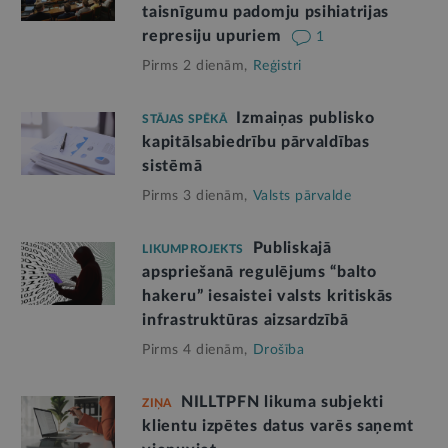
taisnīgumu padomju psihiatrijas
represiju upuriem
1
Pirms 2 dienām,
Reģistri
Izmaiņas publisko
STĀJAS SPĒKĀ
kapitālsabiedrību pārvaldības
sistēmā
Pirms 3 dienām,
Valsts pārvalde
Publiskajā
LIKUMPROJEKTS
apspriešanā regulējums “balto
hakeru” iesaistei valsts kritiskās
infrastruktūras aizsardzībā
Pirms 4 dienām,
Drošība
NILLTPFN likuma subjekti
ZIŅA
klientu izpētes datus varēs saņemt