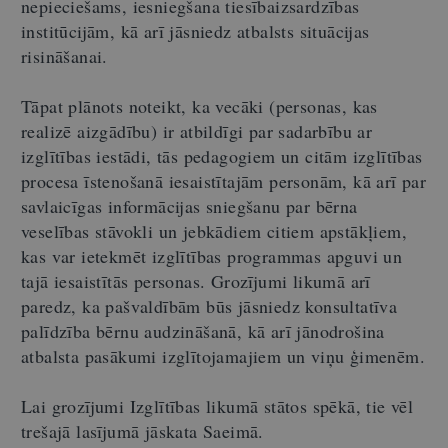
nepieciešams, iesniegšana tiesībaizsardzības
institūcijām, kā arī jāsniedz atbalsts situācijas
risināšanai.
Tāpat plānots noteikt, ka vecāki (personas, kas
realizē aizgādību) ir atbildīgi par sadarbību ar
izglītības iestādi, tās pedagogiem un citām izglītības
procesa īstenošanā iesaistītajām personām, kā arī par
savlaicīgas informācijas sniegšanu par bērna
veselības stāvokli un jebkādiem citiem apstākļiem,
kas var ietekmēt izglītības programmas apguvi un
tajā iesaistītās personas. Grozījumi likumā arī
paredz, ka pašvaldībām būs jāsniedz konsultatīva
palīdzība bērnu audzināšanā, kā arī jānodrošina
atbalsta pasākumi izglītojamajiem un viņu ģimenēm.
Lai grozījumi Izglītības likumā stātos spēkā, tie vēl
trešajā lasījumā jāskata Saeimā.