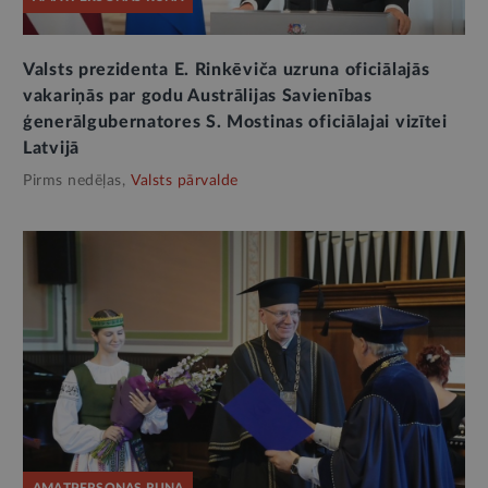
Valsts prezidenta E. Rinkēviča uzruna oficiālajās
vakariņās par godu Austrālijas Savienības
ģenerālgubernatores S. Mostinas oficiālajai vizītei
Latvijā
Pirms nedēļas,
Valsts pārvalde
AMATPERSONAS RUNA