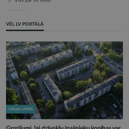
Viss par šo tēmu
VĒL LV PORTĀLĀ
STĀJAS SPĒKĀ
Grozījumi, lai dzīvokļu īpašnieku kopības var