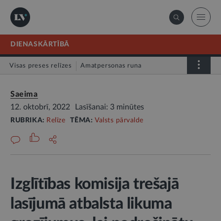
DIENASKĀRTĪBĀ
Visas preses relīzes
Amatpersonas runa
Atklātā vēstule
Relīze
Saeima
12. oktobrī, 2022
Lasīšanai: 3 minūtes
RUBRIKA:
Relīze
TĒMA:
Valsts pārvalde
Izglītības komisija trešajā
lasījumā atbalsta likuma