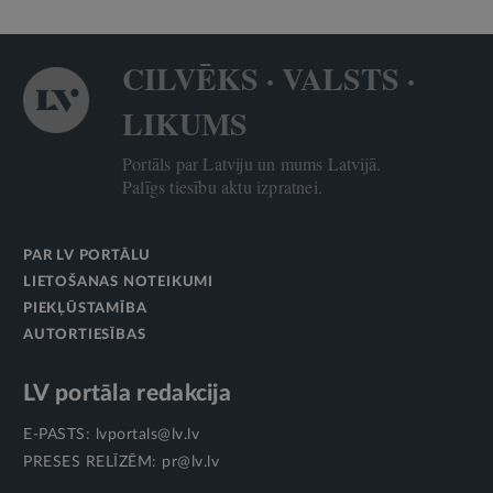
CILVĒKS · VALSTS ·
LIKUMS
Portāls par Latviju un mums Latvijā.
Palīgs tiesību aktu izpratnei.
PAR LV PORTĀLU
LIETOŠANAS NOTEIKUMI
PIEKĻŪSTAMĪBA
AUTORTIESĪBAS
LV portāla redakcija
E-PASTS:
lvportals@lv.lv
PRESES RELĪZĒM:
pr@lv.lv