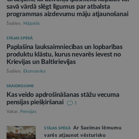
savā vārdā slēgt līgumus par atbalsta
programmas aizdevumu māju atjaunošanai
Šodien,
Mājoklis
STĀJAS SPĒKĀ
Paplašina lauksaimniecības un lopbarības
produktu klāstu, kurus nevarēs ievest no
Krievijas un Baltkrievijas
Šodien,
Ekonomika
SKAIDROJUMS
Kas veido apdrošināšanas stāžu vecuma
pensijas piešķiršanai
1
Vakar,
Pensijas
Ar Saeimas lēmumu
STĀJAS SPĒKĀ
varēs atjaunot vēsturisko