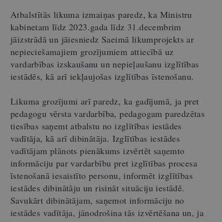
Atbalstītās likuma izmaiņas paredz, ka Ministru
kabinetam līdz 2023.gada līdz 31.decembrim
jāizstrādā un jāiesniedz Saeimā likumprojekts ar
nepieciešamajiem grozījumiem attiecībā uz
vardarbības izskaušanu un nepieļaušanu izglītības
iestādēs, kā arī iekļaujošas izglītības īstenošanu.
Likuma grozījumi arī paredz, ka gadījumā, ja pret
pedagogu vērsta vardarbība, pedagogam paredzētas
tiesības saņemt atbalstu no izglītības iestādes
vadītāja, kā arī dibinātāja. Izglītības iestādes
vadītājam plānots pienākums izvērtēt saņemto
informāciju par vardarbību pret izglītības procesa
īstenošanā iesaistīto personu, informēt izglītības
iestādes dibinātāju un risināt situāciju iestādē.
Savukārt dibinātājam, saņemot informāciju no
iestādes vadītāja, jānodrošina tās izvērtēšana un, ja