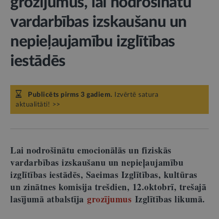
grozījumus, lai nodrošinātu
vardarbības izskaušanu un
nepieļaujamību izglītības
iestādēs
Publicēts pirms 3 gadiem.
Izvērtē satura
aktualitāti! >>
Lai nodrošinātu emocionālās un fiziskās
vardarbības izskaušanu un nepieļaujamību
izglītības iestādēs, Saeimas Izglītības, kultūras
un zinātnes komisija trešdien, 12.oktobrī, trešajā
lasījumā atbalstīja
grozījumus
Izglītības likumā.