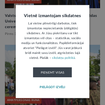
Vietnē izmantojam sīkdatnes
Valsts prezidenta Edgara Rinkēviča runa Klaipēdas
Universitātes goda doktora grāda saņemšanas
Lai vietne pilnvērtīgi darbotos, tiek
ceremonijā
izmantotas nepieciešamās (obligātās)
sīkdatnes. Ar Jūsu piekrišanu var tikt
Pirms 3 nedēļām,
Valsts pārvalde
izmantotas vēl citas – statistikas, sociālo
mediju un funkcionalitātes. Papildinformācijai
atveriet "Pielāgot izvēli". Jūs varat jebkurā
brīdī mainīt savu izvēli, atgriežoties šajā
vietnē. Plašāk –
sīkdatņu politikā
.
PIEŅEMT VISAS
PIELĀGOT IZVĒLI
AMATPERSONAS RUNA