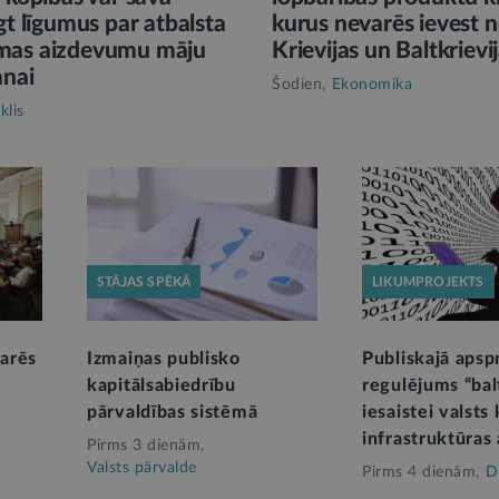
gt līgumus par atbalsta
kurus nevarēs ievest 
mas aizdevumu māju
Krievijas un Baltkrievi
anai
Šodien,
Ekonomika
klis
STĀJAS SPĒKĀ
LIKUMPROJEKTS
arēs
Izmaiņas publisko
Publiskajā apsp
kapitālsabiedrību
regulējums “bal
pārvaldības sistēmā
iesaistei valsts 
infrastruktūras 
Pirms 3 dienām,
Valsts pārvalde
Pirms 4 dienām,
D