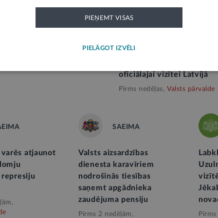
PIEŅEMT VISAS
ublisko kapitālsabiedrību
Valsts prezidenta E. Rinkē
s sistēmā
uzruna oficiālajās vakariņ
PIELĀGOT IZVĒLI
Austrālijas Savienības
ām,
Valsts pārvalde
ģenerālgubernatores S. M
oficiālajai vizītei Latvijā
Pirms nedēļas,
Valsts pārvalde
AEIMA
SAEIMA
 varēs atjaunot
Valsts aizsardzības
Labkl
domju
dienesta karavīriem
Uzuln
s represiju
nodrošinās tiesības
vizī
saņemt apgādnieka
Jēka
zaudējuma pensiju
nova
ļām,
de
Pirms 2 nedēļām,
Pirms