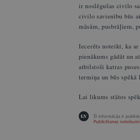
ir noslēgušas civilo s
civilo savienību būs ai
māsām, pusbrāļiem, p
Iecerēts noteikt, ka a
pienākums gādāt un at
atbilstoši katras puse
termiņa un būs spēkā l
Lai likums stātos spēk
Šī informācija ir publis
Publicēšanas noteikumi