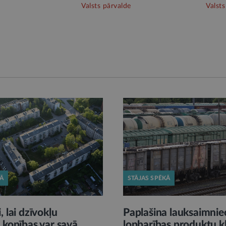
Valsts pārvalde
Valsts
KĀ
STĀJAS SPĒKĀ
, lai dzīvokļu
Paplašina lauksaimnie
 kopības var savā
lopbarības produktu kl