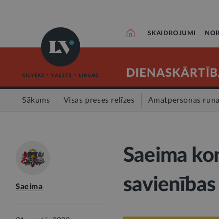
SKAIDROJUMI
NOR
DIENASKĀRTĪB
Sākums
Visas preses relīzes
Amatpersonas run
Saeima kon
savienības
Saeima