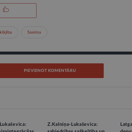
klājība
Saeima
PIEVIENOT KOMENTĀRU
-Lukaševica:
Z.Kalniņa-Lukaševica:
Latg
irointegrācijas
sabiedrības sašķeltība un
depu