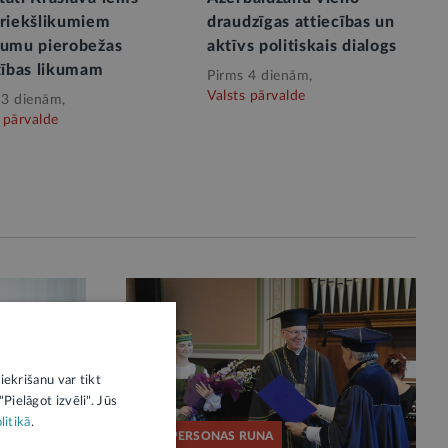
priekšlikumiem
draudzīgas attiecības un
rumu pierobežas
aktīvs politiskais dialogs
tības likumam
Pirms 4 dienām,
Valsts pārvalde
 3 dienām,
 pārvalde
iekrišanu var tikt
Pielāgot izvēli". Jūs
litikā
.
AMATPERSONAS RUNA