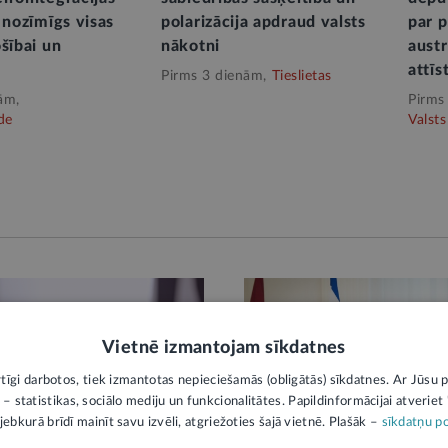
 nozīmīgs visas
polarizācija apdraud valsts
par 
šībai un
nākotni
aust
attīs
Pirms 3 dienām,
Tieslietas
ām,
Pirms
de
Valsts
Vietnē izmantojam sīkdatnes
rtīgi darbotos, tiek izmantotas nepieciešamās (obligātās) sīkdatnes. Ar Jūsu p
 – statistikas, sociālo mediju un funkcionalitātes. Papildinformācijai atveriet "
jebkurā brīdī mainīt savu izvēli, atgriežoties šajā vietnē. Plašāk –
sīkdatņu po
KĀ
AMATPERSONAS RUNA