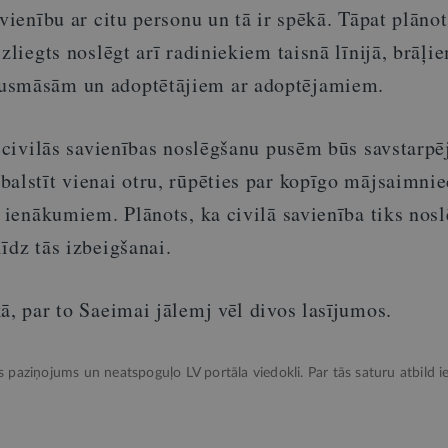
avienību ar citu personu un tā ir spēkā. Tāpat plānot
zliegts noslēgt arī radiniekiem taisnā līnijā, brāļi
usmāsām un adoptētājiem ar adoptējamiem.
r civilās savienības noslēgšanu pusēm būs savstarpē
balstīt vienai otru, rūpēties par kopīgo mājsaimni
s ienākumiem. Plānots, ka civilā savienība tiks nos
īdz tās izbeigšanai.
ā, par to Saeimai jālemj vēl divos lasījumos.
ks paziņojums un neatspoguļo LV portāla viedokli. Par tās saturu atbild ie