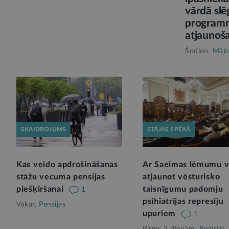
vārdā slē
program
atjaunoš
Šodien,
Mājo
SKAIDROJUMS
STĀJAS SPĒKĀ
Kas veido apdrošināšanas
Ar Saeimas lēmumu v
stāžu vecuma pensijas
atjaunot vēsturisko
piešķiršanai
taisnīgumu padomju
1
psihiatrijas represiju
Vakar,
Pensijas
upuriem
1
Pirms 2 dienām,
Reģistri