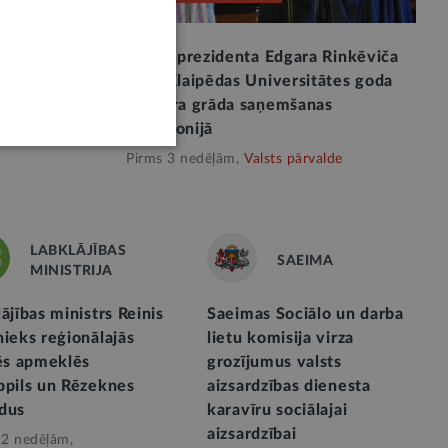
viča
Valsts prezidenta Edgara Rinkēviča
ās par godu
runa Klaipēdas Universitātes goda
doktora grāda saņemšanas
ostinas
ceremonijā
Pirms 3 nedēļām,
Valsts pārvalde
LABKLĀJĪBAS
SAEIMA
MINISTRIJA
ājības ministrs Reinis
Saeimas Sociālo un darba
ieks reģionālajās
lietu komisija virza
tēs apmeklēs
grozījumus valsts
bpils un Rēzeknes
aizsardzības dienesta
dus
karavīru sociālajai
aizsardzībai
 2 nedēļām,