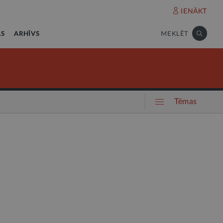
IENĀKT
AS
ARHĪVS
MEKLĒT
Tēmas