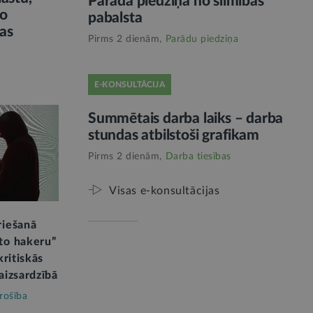
Parāda piedziņa no slimības
no
pabalsta
jas
Pirms 2 dienām,
Parādu piedziņa
E-KONSULTĀCIJA
Summētais darba laiks – darba
stundas atbilstoši grafikam
Pirms 2 dienām,
Darba tiesības
Visas e-konsultācijas
riešanā
to hakeru”
kritiskās
aizsardzībā
rošība