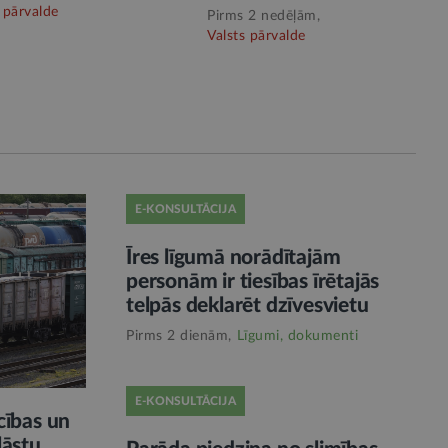
 pārvalde
Pirms 2 nedēļām,
Valsts pārvalde
E-KONSULTĀCIJA
Īres līgumā norādītajām
personām ir tiesības īrētajās
telpās deklarēt dzīvesvietu
Pirms 2 dienām,
Līgumi, dokumenti
E-KONSULTĀCIJA
cības un
āstu,