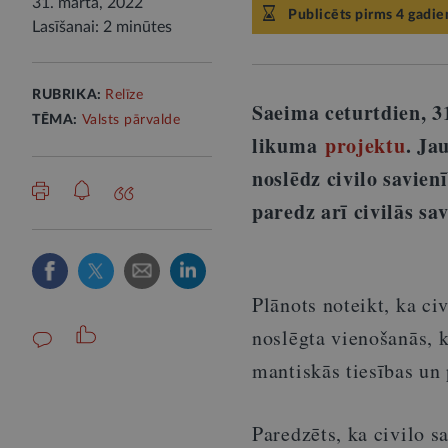
31. martā, 2022
Publicēts pirms 4 gadie
Lasīšanai: 2 minūtes
RUBRIKA:
Relīze
Saeima ceturtdien, 31
TĒMA:
Valsts pārvalde
likuma
projektu
. Ja
noslēdz civilo savien
paredz arī civilās sa
Plānots noteikt, ka ci
noslēgta vienošanās, 
mantiskās tiesības un
Paredzēts, ka civilo s