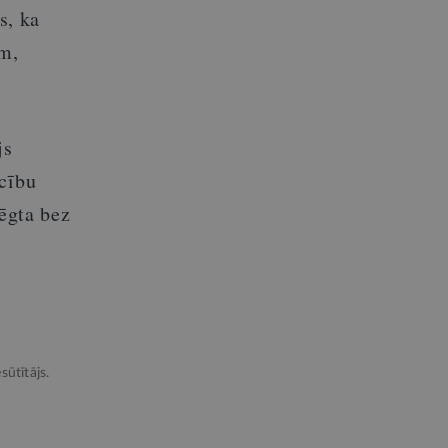
s, ka
em,
js
ecību
lēgta bez
sūtītājs.