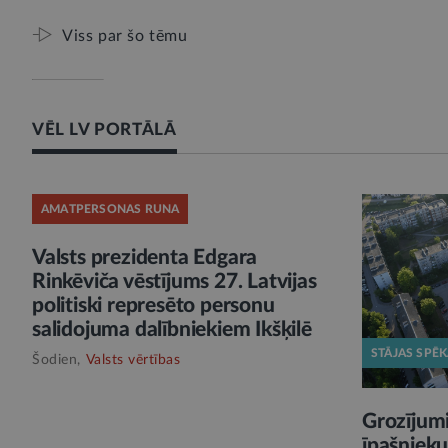
Viss par šo tēmu
VĒL LV PORTĀLĀ
AMATPERSONAS RUNA
Valsts prezidenta Edgara
Rinkēviča vēstījums 27. Latvijas
politiski represēto personu
salidojuma dalībniekiem Ikšķilē
STĀJAS SPĒ
Šodien,
Valsts vērtības
Grozījumi
īpašnieku