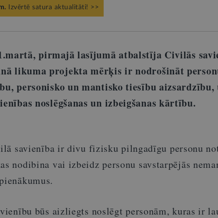
m.
Izvērtē satura aktualitāti! >>
.martā, pirmajā lasījumā atbalstīja Civilās savi
unā likuma projekta mērķis ir nodrošināt person
ību, personisko un mantisko tiesību aizsardzību, 
vienības noslēgšanas un izbeigšanas kārtību.
vilā savienība ir divu fizisku pilngadīgu personu not
kas nodibina vai izbeidz personu savstarpējās nema
 pienākumus.
avienību būs aizliegts noslēgt personām, kuras ir la