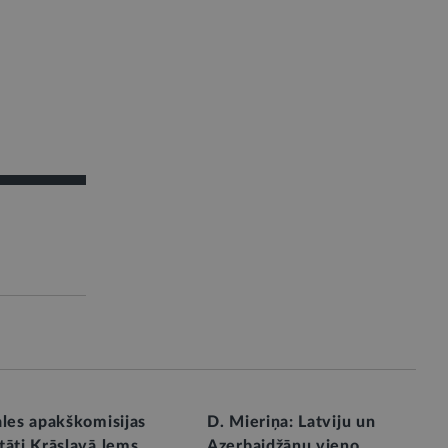
ales apakškomisijas
D. Mieriņa: Latviju un
tāti Krāslavā lems
Azerbaidžānu vieno