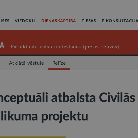
ISES
VIEDOKĻI
DIENASKĀRTĪBĀ
TIESĀS
E-KONSULTĀCIJ
Ā
Par aktuālo valstī un iestādēs (preses relīzes)
a
Atklātā vēstule
Relīze
ceptuāli atbalsta Civilās
 likuma projektu