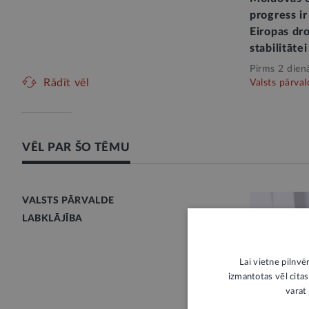
progress ir
Eiropas dro
stabilitātei
Pirms 2 dien
Rādīt vēl
Valsts pārval
VĒL PAR ŠO TĒMU
VALSTS PĀRVALDE
LABKLĀJĪBA
Lai vietne pilnvē
izmantotas vēl citas
varat 
STĀJAS SPĒ