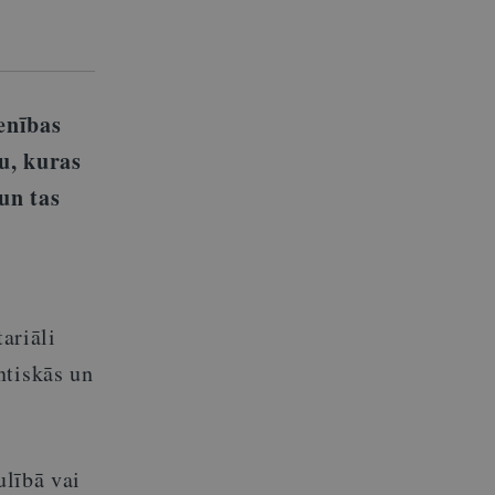
enības
u, kuras
un tas
ariāli
ntiskās un
ulībā vai