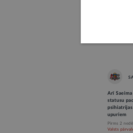
Izmaiņas p
pārvaldība
Pirms 3 dien
S
Arī Saeima
statusu pa
psihiatrija
upuriem
Pirms 2 nedē
Valsts pārval