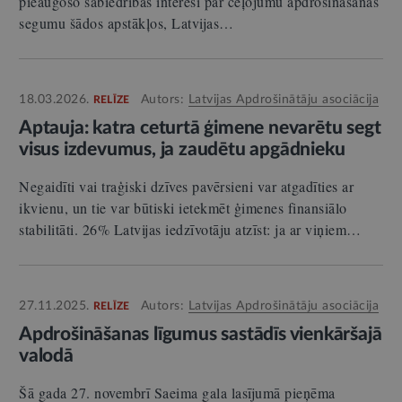
pieaugošo sabiedrības interesi par ceļojumu apdrošināšanas
segumu šādos apstākļos, Latvijas…
18.03.2026.
Autors:
Latvijas Apdrošinātāju asociācija
RELĪZE
Aptauja: katra ceturtā ģimene nevarētu segt
visus izdevumus, ja zaudētu apgādnieku
Negaidīti vai traģiski dzīves pavērsieni var atgadīties ar
ikvienu, un tie var būtiski ietekmēt ģimenes finansiālo
stabilitāti. 26% Latvijas iedzīvotāju atzīst: ja ar viņiem…
27.11.2025.
Autors:
Latvijas Apdrošinātāju asociācija
RELĪZE
Apdrošināšanas līgumus sastādīs vienkāršajā
valodā
Šā gada 27. novembrī Saeima gala lasījumā pieņēma