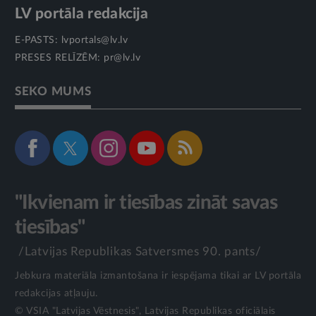
LV portāla redakcija
E-PASTS:
lvportals@lv.lv
PRESES RELĪZĒM:
pr@lv.lv
SEKO MUMS
"Ikvienam ir tiesības zināt savas
tiesības"
/Latvijas Republikas Satversmes 90. pants/
Jebkura materiāla izmantošana ir iespējama tikai ar LV portāla
redakcijas atļauju.
© VSIA "Latvijas Vēstnesis", Latvijas Republikas oficiālais