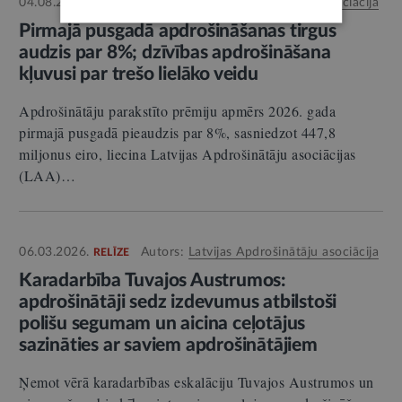
04.08.2026.
Autors:
Latvijas Apdrošinātāju asociācija
RELĪZE
Pirmajā pusgadā apdrošināšanas tirgus
audzis par 8%; dzīvības apdrošināšana
kļuvusi par trešo lielāko veidu
Apdrošinātāju parakstīto prēmiju apmērs 2026. gada
pirmajā pusgadā pieaudzis par 8%, sasniedzot 447,8
miljonus eiro, liecina Latvijas Apdrošinātāju asociācijas
(LAA)…
06.03.2026.
Autors:
Latvijas Apdrošinātāju asociācija
RELĪZE
Karadarbība Tuvajos Austrumos:
apdrošinātāji sedz izdevumus atbilstoši
polišu segumam un aicina ceļotājus
sazināties ar saviem apdrošinātājiem
Ņemot vērā karadarbības eskalāciju Tuvajos Austrumos un