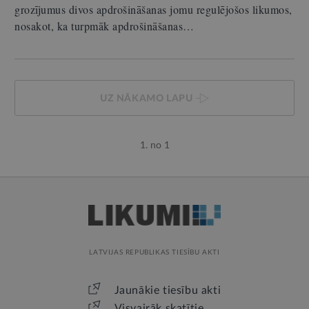
grozījumus divos apdrošināšanas jomu regulējošos likumos,
nosakot, ka turpmāk apdrošināšanas…
UZ NĀKAMO LAPU
1. no 1
LATVIJAS REPUBLIKAS TIESĪBU AKTI
Jaunākie tiesību akti
Visvairāk skatītie