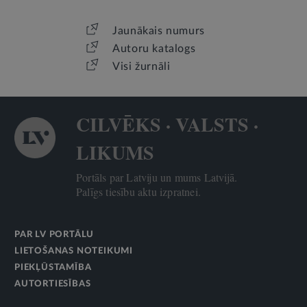
Jaunākais numurs
Autoru katalogs
Visi žurnāli
CILVĒKS · VALSTS ·
LIKUMS
Portāls par Latviju un mums Latvijā.
Palīgs tiesību aktu izpratnei.
PAR LV PORTĀLU
LIETOŠANAS NOTEIKUMI
PIEKĻŪSTAMĪBA
AUTORTIESĪBAS