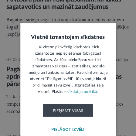
sagatavoties un mazināt zaudējumus
Bagātīga sniega sega, tā strauja kušana un ledus uz upēm
šogad būtiski palielina pavasara palu risku. Šādos apstākļos
iespējama teritoriju applūšana…
Vietnē izmantojam sīkdatnes
Lai vietne pilnvērtīgi darbotos, tiek
izmantotas nepieciešamās (obligātās)
07.05.2026.
Autors:
Latvijas Apdrošinātāju asociācija
sīkdatnes. Ar Jūsu piekrišanu var tikt
RELĪZE
izmantotas vēl citas – statistikas, sociālo
Pagājušajā apkures sezonā pieaudzis
mediju un funkcionalitātes. Papildinformācijai
apdrošināšanas gadījumu skaits; izmaksas
atveriet "Pielāgot izvēli". Jūs varat jebkurā
pārsniegušas 13 miljonus eiro
brīdī mainīt savu izvēli, atgriežoties šajā
vietnē. Plašāk –
sīkdatņu politikā
.
Tā kā ziema bija ar noturīgu sniega segu un ilgstošu
temperatūru zem nulle grādu atzīmes, pagājušajā apkures
sezonā pieaudzis apdrošināšanas gadījumu…
PIEŅEMT VISAS
PIELĀGOT IZVĒLI