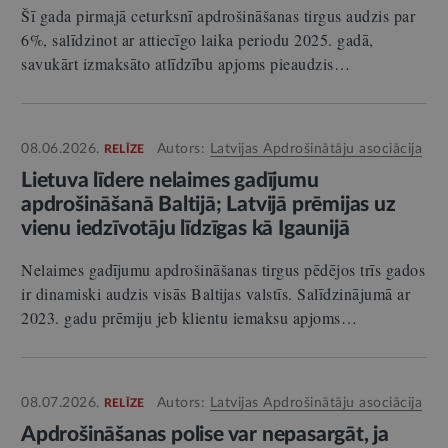
Šī gada pirmajā ceturksnī apdrošināšanas tirgus audzis par
6%, salīdzinot ar attiecīgo laika periodu 2025. gadā,
savukārt izmaksāto atlīdzību apjoms pieaudzis…
08.06.2026.
Autors:
Latvijas Apdrošinātāju asociācija
RELĪZE
Lietuva līdere nelaimes gadījumu
apdrošināšanā Baltijā; Latvijā prēmijas uz
vienu iedzīvotāju līdzīgas kā Igaunijā
Nelaimes gadījumu apdrošināšanas tirgus pēdējos trīs gados
ir dinamiski audzis visās Baltijas valstīs. Salīdzinājumā ar
2023. gadu prēmiju jeb klientu iemaksu apjoms…
08.07.2026.
Autors:
Latvijas Apdrošinātāju asociācija
RELĪZE
Apdrošināšanas polise var nepasargāt, ja