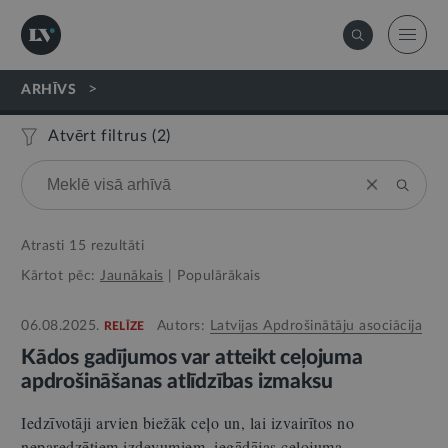
>
ARHĪVS
Atvērt filtrus (
2
)
Atrasti
15
rezultāti
Kārtot pēc:
Jaunākais
|
Populārākais
06.08.2025.
Autors:
Latvijas Apdrošinātāju asociācija
RELĪZE
Kādos gadījumos var atteikt ceļojuma
apdrošināšanas atlīdzības izmaksu
Iedzīvotāji arvien biežāk ceļo un, lai izvairītos no
neparedzētiem izdevumiem, iegādājas ceļojuma