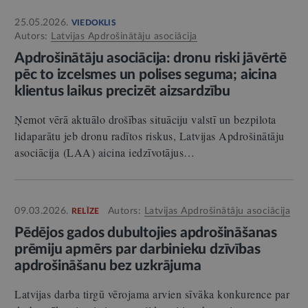
25.05.2026.
VIEDOKLIS
Autors:
Latvijas Apdrošinātāju asociācija
Apdrošinātāju asociācija: dronu riski jāvērtē
pēc to izcelsmes un polises seguma; aicina
klientus laikus precizēt aizsardzību
Ņemot vērā aktuālo drošības situāciju valstī un bezpilota
lidaparātu jeb dronu radītos riskus, Latvijas Apdrošinātāju
asociācija (LAA) aicina iedzīvotājus…
09.03.2026.
Autors:
Latvijas Apdrošinātāju asociācija
RELĪZE
Pēdējos gados dubultojies apdrošināšanas
prēmiju apmērs par darbinieku dzīvības
apdrošināšanu bez uzkrājuma
Latvijas darba tirgū vērojama arvien sīvāka konkurence par