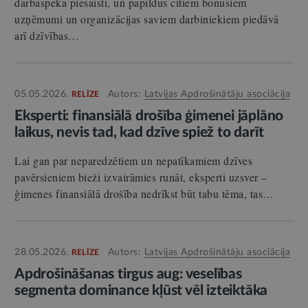
darbaspēka piesaisti, un papildus citiem bonusiem
uzņēmumi un organizācijas saviem darbiniekiem piedāvā
arī dzīvības…
05.05.2026.
Autors:
Latvijas Apdrošinātāju asociācija
RELĪZE
Eksperti: finansiālā drošība ģimenei jāplāno
laikus, nevis tad, kad dzīve spiež to darīt
Lai gan par neparedzētiem un nepatīkamiem dzīves
pavērsieniem bieži izvairāmies runāt, eksperti uzsver –
ģimenes finansiālā drošība nedrīkst būt tabu tēma, tas…
28.05.2026.
Autors:
Latvijas Apdrošinātāju asociācija
RELĪZE
Apdrošināšanas tirgus aug: veselības
segmenta dominance kļūst vēl izteiktāka