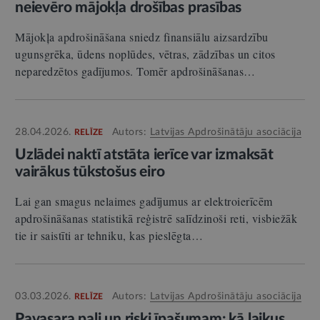
neievēro mājokļa drošības prasības
Mājokļa apdrošināšana sniedz finansiālu aizsardzību
ugunsgrēka, ūdens noplūdes, vētras, zādzības un citos
neparedzētos gadījumos. Tomēr apdrošināšanas…
28.04.2026.
Autors:
Latvijas Apdrošinātāju asociācija
RELĪZE
Uzlādei naktī atstāta ierīce var izmaksāt
vairākus tūkstošus eiro
Lai gan smagus nelaimes gadījumus ar elektroierīcēm
apdrošināšanas statistikā reģistrē salīdzinoši reti, visbiežāk
tie ir saistīti ar tehniku, kas pieslēgta…
03.03.2026.
Autors:
Latvijas Apdrošinātāju asociācija
RELĪZE
Pavasara pali un riski īpašumam: kā laikus