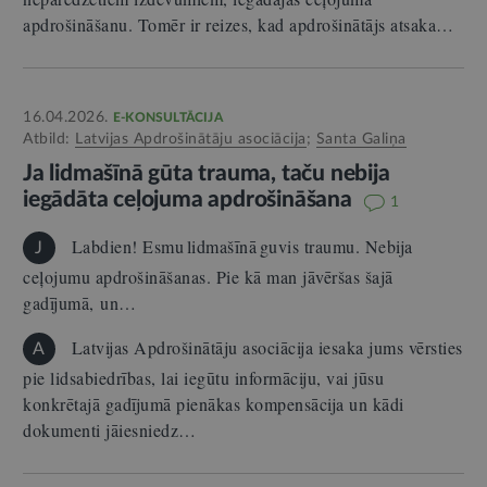
apdrošināšanu. Tomēr ir reizes, kad apdrošinātājs atsaka…
16.04.2026.
E-KONSULTĀCIJA
Atbild:
Latvijas Apdrošinātāju asociācija
;
Santa Galiņa
Ja lidmašīnā gūta trauma, taču nebija
iegādāta ceļojuma apdrošināšana
1
Labdien! Esmu lidmašīnā guvis traumu. Nebija
J
ceļojumu apdrošināšanas. Pie kā man jāvēršas šajā
gadījumā, un…
Latvijas Apdrošinātāju asociācija iesaka jums vērsties
A
pie lidsabiedrības, lai iegūtu informāciju, vai jūsu
konkrētajā gadījumā pienākas kompensācija un kādi
dokumenti jāiesniedz…