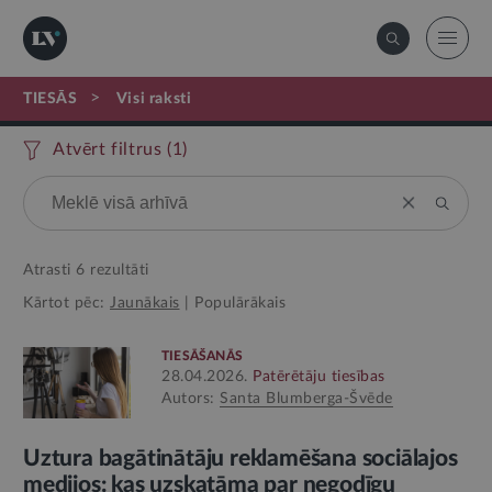
>
TIESĀS
visi raksti
Atvērt filtrus (
1
)
Atrasti
6
rezultāti
Kārtot pēc:
Jaunākais
|
Populārākais
TIESĀŠANĀS
28.04.2026.
Patērētāju tiesības
Autors:
Santa Blumberga-Švēde
Uztura bagātinātāju reklamēšana sociālajos
medijos: kas uzskatāma par negodīgu