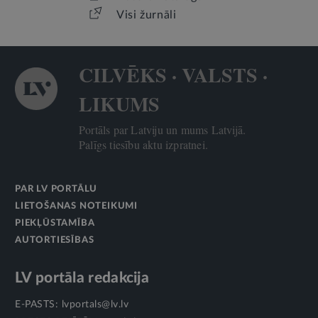
Visi žurnāli
CILVĒKS · VALSTS ·
LIKUMS
Portāls par Latviju un mums Latvijā.
Palīgs tiesību aktu izpratnei.
PAR LV PORTĀLU
LIETOŠANAS NOTEIKUMI
PIEKĻŪSTAMĪBA
AUTORTIESĪBAS
LV portāla redakcija
E-PASTS:
lvportals@lv.lv