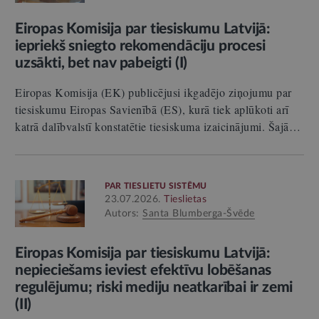
Eiropas Komisija par tiesiskumu Latvijā:
iepriekš sniegto rekomendāciju procesi
uzsākti, bet nav pabeigti (I)
Eiropas Komisija (EK) publicējusi ikgadējo ziņojumu par
tiesiskumu Eiropas Savienībā (ES), kurā tiek aplūkoti arī
katrā dalībvalstī konstatētie tiesiskuma izaicinājumi. Šajā…
PAR TIESLIETU SISTĒMU
23.07.2026.
Tieslietas
Autors:
Santa Blumberga-Švēde
Eiropas Komisija par tiesiskumu Latvijā:
nepieciešams ieviest efektīvu lobēšanas
regulējumu; riski mediju neatkarībai ir zemi
(II)