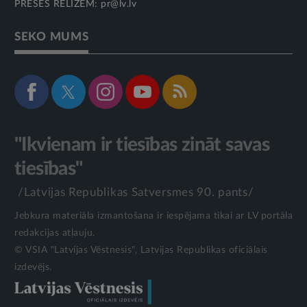
PRESES RELĪZĒM:
pr@lv.lv
SEKO MUMS
"Ikvienam ir tiesības zināt savas
tiesības"
/Latvijas Republikas Satversmes 90. pants/
Jebkura materiāla izmantošana ir iespējama tikai ar LV portāla
redakcijas atļauju.
© VSIA "Latvijas Vēstnesis", Latvijas Republikas oficiālais
izdevējs.