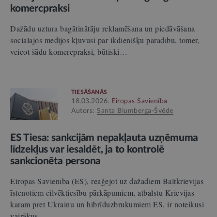
komercpraksi
Dažādu uztura bagātinātāju reklamēšana un piedāvāšana
sociālajos medijos kļuvusi par ikdienišķu parādību, tomēr,
veicot šādu komercpraksi, būtiski…
TIESĀŠANĀS
18.03.2026.
Eiropas Savienība
Autors:
Santa Blumberga-Švēde
ES Tiesa: sankcijām nepakļauta uzņēmuma
līdzekļus var iesaldēt, ja to kontrolē
sankcionēta persona
Eiropas Savienība (ES), reaģējot uz dažādiem Baltkrievijas
īstenotiem cilvēktiesību pārkāpumiem, atbalstu Krievijas
karam pret Ukrainu un hibrīduzbrukumiem ES, ir noteikusi
vairākus…