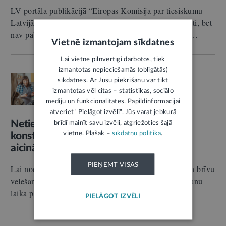
LV portāla publikācijā “Eiropas Komisija par tiesiskumu
Latvijā: iepriekš sniegto rekomendāciju procesi uzsākti, bet
nav pabeigti (I)” aplūkojām Eiropas Komisijas (EK)…
Vietnē izmantojam sīkdatnes
Lai vietne pilnvērtīgi darbotos, tiek
izmantotas nepieciešamās (obligātās)
TIESĀŠANĀS
sīkdatnes. Ar Jūsu piekrišanu var tikt
05.06.2026.
Tieslietas
izmantotas vēl citas – statistikas, sociālo
Autors:
Santa Blumberga-Švēde
mediju un funkcionalitātes. Papildinformācijai
atveriet "Pielāgot izvēli". Jūs varat jebkurā
Netiešas priekšvēlēšanu aģitācijas
brīdī mainīt savu izvēli, atgriežoties šajā
vietnē. Plašāk –
sīkdatņu politikā
.
konstatēšanai nav nepieciešams tiešs
aicinājums balsot
PIEŅEMT VISAS
Lai nodrošinātu Satversmē nostiprinātā vienlīdzīgu un brīvu
vēlēšanu principa ievērošanu, tiesību akti priekšvēlēšanu
laikā paredz ierobežojumus…
PIELĀGOT IZVĒLI