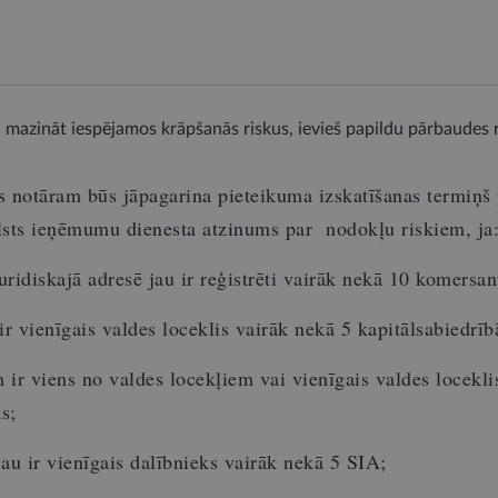
mazināt iespējamos krāpšanās riskus, ievieš papildu pārbaudes r
 notāram būs jāpagarina pieteikuma izskatīšanas termiņš 
sts ieņēmumu dienesta atzinums par nodokļu riskiem, ja
juridiskajā adresē jau ir reģistrēti vairāk nekā 10 komersan
ir vienīgais valdes loceklis vairāk nekā 5 kapitālsabiedrīb
 ir viens no valdes locekļiem vai vienīgais valdes locekli
s;
jau ir vienīgais dalībnieks vairāk nekā 5 SIA;