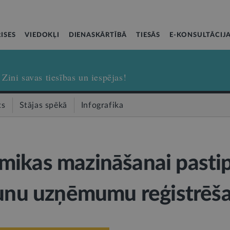
ISES
VIEDOKĻI
DIENASKĀRTĪBĀ
TIESĀS
E-KONSULTĀCIJ
Zini savas tiesības un iespējas!
ts
Stājas spēkā
Infografika
ikas mazināšanai pastip
aunu uzņēmumu reģistrēš