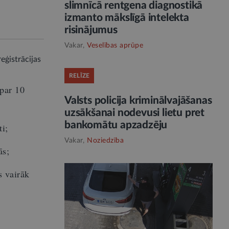
slimnīcā rentgena diagnostikā
izmanto mākslīgā intelekta
risinājumus
Vakar,
Veselības aprūpe
eģistrācijas
RELĪZE
par 10
Valsts policija kriminālvajāšanas
:
uzsākšanai nodevusi lietu pret
bankomātu apzadzēju
ti;
Vakar,
Noziedzība
ās;
s vairāk