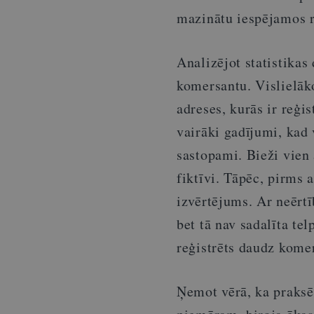
mazinātu iespējamos r
Analizējot statistikas
komersantu. Vislielāko
adreses, kurās ir reģi
vairāki gadījumi, kad 
sastopami. Bieži vien a
fiktīvi. Tāpēc, pirms 
izvērtējums. Ar neērtīb
bet tā nav sadalīta tel
reģistrēts daudz komers
Ņemot vērā, ka praksē