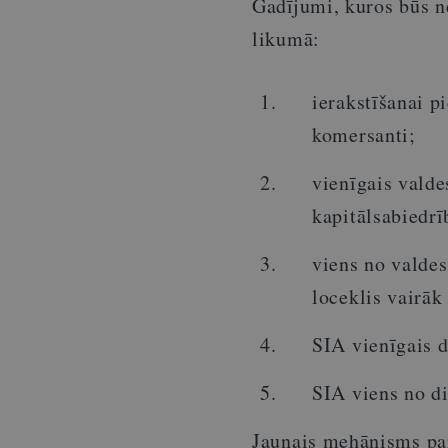
Gadījumi, kuros būs n
likumā:
ierakstīšanai pi
komersanti;
vienīgais valde
kapitālsabiedrī
viens no valdes
loceklis vairāk
SIA vienīgais d
SIA viens no di
Jaunais mehānisms par