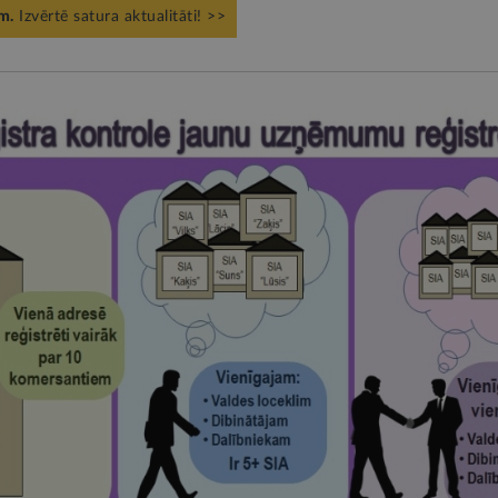
m.
Izvērtē satura aktualitāti! >>