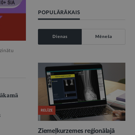
POPULĀRĀKAIS
Dienas
Mēneša
zinātu
 nākamā
RELĪZE
s
Ziemeļkurzemes reģionālajā