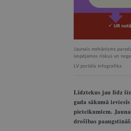
Jaunais mehānisms paredz 
iespējamos riskus un nega
LV portāla infografika
Līdztekus jau līdz š
gada sākumā ieviesīs
pieteikumiem. Jaunai
drošības paaugstinā