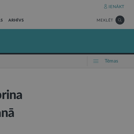
IENĀKT
AS
ARHĪVS
MEKLĒT
Tēmas
rina
anā