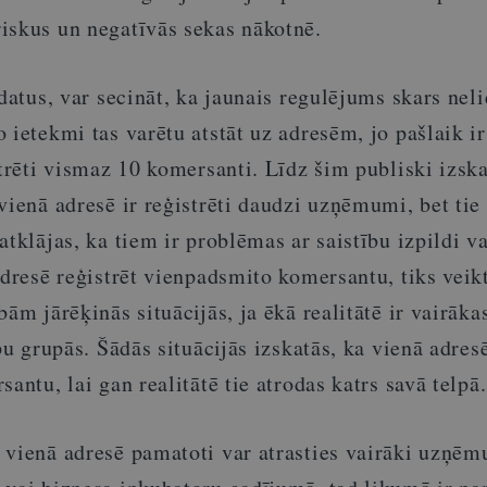
iskus un negatīvās sekas nākotnē.
 datus, var secināt, ka jaunais regulējums skars neli
 ietekmi tas varētu atstāt uz adresēm, jo pašlaik i
strēti vismaz 10 komersanti. Līdz šim publiski izsk
vienā adresē ir reģistrēti daudzi uzņēmumi, bet tie 
tklājas, ka tiem ir problēmas ar saistību izpildi vai
adresē reģistrēt vienpadsmito komersantu, tiks veik
ām jārēķinās situācijās, ja ēkā realitātē ir vairākas
pu grupās. Šādās situācijās izskatās, ka vienā adresē
antu, lai gan realitātē tie atrodas katrs savā telpā.
 vienā adresē pamatoti var atrasties vairāki uzņēm