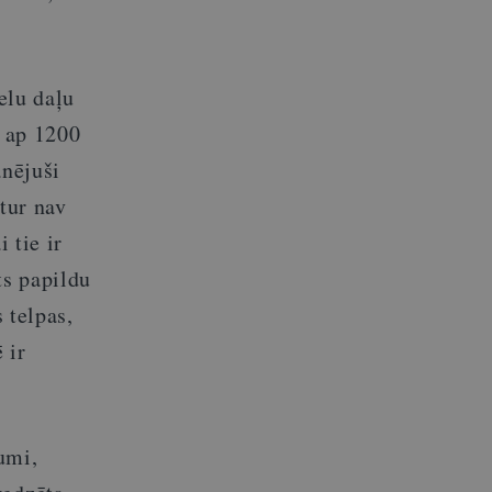
elu daļu
r ap 1200
anējuši
tur nav
 tie ir
ts papildu
 telpas,
 ir
umi,