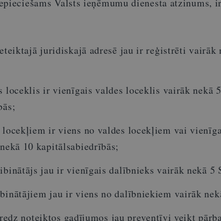
epieciešams Valsts ieņēmumu dienesta atzinums, ir
eteiktajā juridiskajā adresē jau ir reģistrēti vairāk
s loceklis ir vienīgais valdes loceklis vairāk nekā 
bās;
 locekļiem ir viens no valdes locekļiem vai vienīga
 nekā 10 kapitālsabiedrībās;
ibinātājs jau ir vienīgais dalībnieks vairāk nekā 5 
binātājiem jau ir viens no dalībniekiem vairāk nek
edz noteiktos gadījumos jau preventīvi veikt pārba