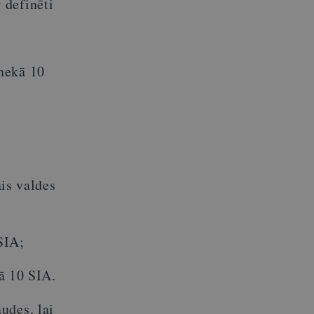
 definēti
 nekā 10
5
is valdes
SIA;
ā 10 SIA.
udes, lai