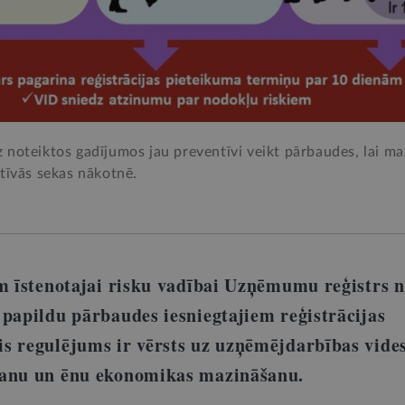
noteiktos gadījumos jau preventīvi veikt pārbaudes, lai ma
tīvās sekas nākotnē.
im īstenotajai risku vadībai Uzņēmumu reģistrs
 papildu pārbaudes iesniegtajiem reģistrācijas
s regulējums ir vērsts uz uzņēmējdarbības vide
šanu un ēnu ekonomikas mazināšanu.