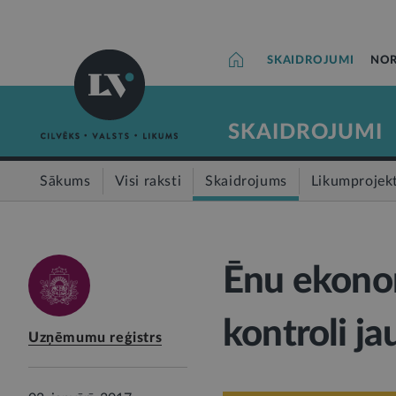
SKAIDROJUMI
NOR
SKAIDROJUMI
Sākums
Visi raksti
Skaidrojums
Likumprojek
Ēnu ekonom
kontroli j
Uzņēmumu reģistrs