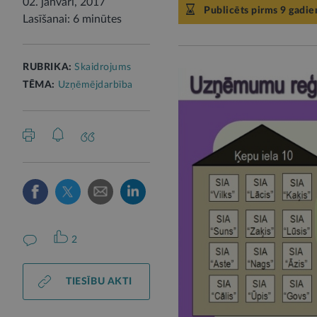
02. janvārī, 2017
Publicēts pirms 9 gadie
Lasīšanai: 6 minūtes
RUBRIKA:
Skaidrojums
TĒMA:
Uzņēmējdarbība
2
TIESĪBU AKTI