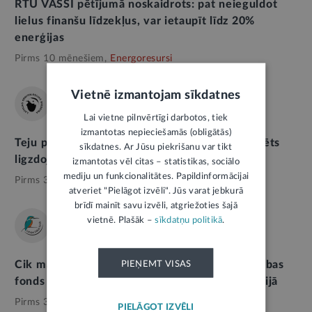
RTU VASSI pētījumā noskaidrots: pat neieguldot
lielus finanšu līdzekļus, var ietaupīt līdz 20%
enerģijas
Pirms 10 mēnešiem,
Energoresursi
Vietnē izmantojam sīkdatnes
ORNITOLOĢIJAS BIEDRĪBA
Lai vietne pilnvērtīgi darbotos, tiek
izmantotas nepieciešamās (obligātās)
Teju pēc 40 gadu pārtraukuma Latvijā konstatēts
sīkdatnes. Ar Jūsu piekrišanu var tikt
ligzdojošs mājas apogu pāris
izmantotas vēl citas – statistikas, sociālo
mediju un funkcionalitātes. Papildinformācijai
Pirms 3 gadiem,
Vide
atveriet "Pielāgot izvēli". Jūs varat jebkurā
brīdī mainīt savu izvēli, atgriežoties šajā
vietnē. Plašāk –
sīkdatņu politikā
.
LATVIJAS DABAS FONDS
Cik maksā daba? Ar jaunu projektu Latvijas Dabas
PIEŅEMT VISAS
fonds veicinās izpratni par dabas kapitālu Latvijā
Pirms 3 gadiem,
Vide
PIELĀGOT IZVĒLI