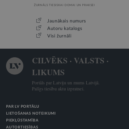
ŽURNĀLS TIESISKAI DOMAI UN PRAKSEI
Jaunākais numurs
Autoru katalogs
Visi žurnāli
CILVĒKS · VALSTS ·
LIKUMS
Portāls par Latviju un mums Latvijā.
Palīgs tiesību aktu izpratnei.
PAR LV PORTĀLU
LIETOŠANAS NOTEIKUMI
PIEKĻŪSTAMĪBA
AUTORTIESĪBAS