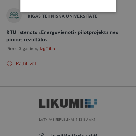
RĪGAS TEHNISKĀ UNIVERSITĀTE
RTU īstenots «Energovienoti» pilotprojekts nes
pirmos rezultātus
Pirms 3 gadiem,
Izglītība
Rādīt vēl
LATVIJAS REPUBLIKAS TIESĪBU AKTI