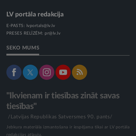
LV portāla redakcija
E-PASTS:
lvportals@lv.lv
PRESES RELĪZĒM:
pr@lv.lv
SEKO MUMS
"Ikvienam ir tiesības zināt savas
tiesības"
/Latvijas Republikas Satversmes 90. pants/
Jebkura materiāla izmantošana ir iespējama tikai ar LV portāla
redakcijas atļauju.