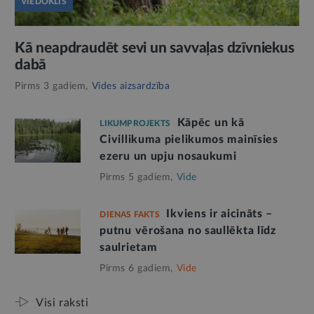
VIEDOKLIS
Kā neapdraudēt sevi un savvaļas dzīvniekus
dabā
Pirms 3 gadiem,
Vides aizsardzība
Kāpēc un kā
LIKUMPROJEKTS
Civillikuma pielikumos mainīsies
ezeru un upju nosaukumi
Pirms 5 gadiem,
Vide
Ikviens ir aicināts –
DIENAS FAKTS
putnu vērošana no saullēkta līdz
saulrietam
Pirms 6 gadiem,
Vide
Visi raksti