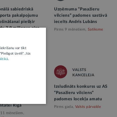
nālā sabiedriskā
Uzņēmuma “Pasažieru
sporta pakalpojumu
vilciens” padomes sastāvā
šināšanai piešķir
iecelts Andris Lubāns
du 3,9 miljonus eiro
Pirms 9 mēnešiem,
Satiksme
 8 mēnešiem,
Satiksme
iekrišanu var tikt
Pielāgot izvēli". Jūs
litikā
.
VALSTS
RĪGAS DOME
KANCELEJA
as mobilitātes nedēļā
Izsludināts konkurss uz AS
eši izstrādās
“Pasažieru vilciens”
šlikumus ilgtspējīgai
padomes locekļa amatu
itātei Rīgā
Pirms gada,
Valsts pārvalde
 11 mēnešiem,