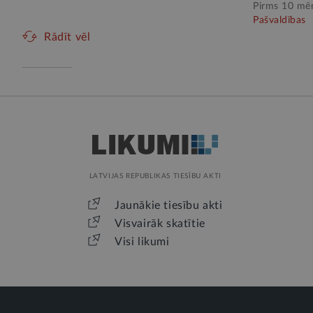
Pirms 10 mē
Pašvaldības
Rādīt vēl
LATVIJAS REPUBLIKAS TIESĪBU AKTI
Jaunākie tiesību akti
Visvairāk skatītie
Visi likumi