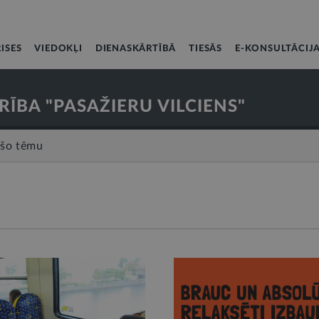
ISES
VIEDOKĻI
DIENASKĀRTĪBĀ
TIESĀS
E-KONSULTĀCIJ
RĪBA "PASAŽIERU VILCIENS"
 šo tēmu