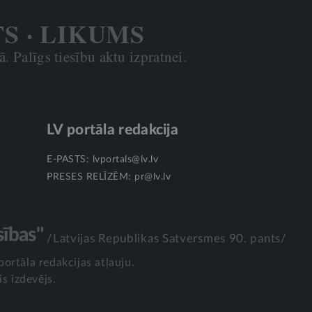
TS · LIKUMS
. Palīgs tiesību aktu izpratnei.
LV portāla redakcija
E-PASTS:
lvportals@lv.lv
PRESES RELĪZĒM:
pr@lv.lv
sības"
/Latvijas Republikas Satversmes 90. pants/
portāla redakcijas atļauju.
is izdevējs.