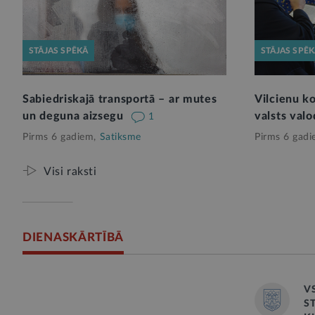
STĀJAS SPĒKĀ
STĀJAS SPĒ
Sabiedriskajā transportā – ar mutes
Vilcienu k
un deguna aizsegu
valsts valo
1
Pirms 6 gadiem,
Satiksme
Pirms 6 gadi
Visi raksti
DIENASKĀRTĪBĀ
V
S