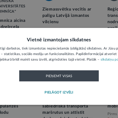
LĪNISKĀ
NIVERSITĀTES
Ziemassvētku vecītis ar
Reģio
LIMNĪCA"
palīgu Latvijā izmantos
tran
imnīca aicina
vilcienu
nodro
 dzelzceļa
papil
Pirms 7 mēnešiem,
unkta izbūvi
Uzņēmējdarbība
Pirms
, pie slimnīcas
Vietnē izmantojam sīkdatnes
ešiem,
rtīgi darbotos, tiek izmantotas nepieciešamās (obligātās) sīkdatnes. Ar Jūsu p
rūpe
 – statistikas, sociālo mediju un funkcionalitātes. Papildinformācijai atveriet "
jebkurā brīdī mainīt savu izvēli, atgriežoties šajā vietnē. Plašāk –
sīkdatņu po
ĪGAS DOME
RĪGAS DOME
PIEŅEMT VISAS
n novembrī
Jaunieši rosina Rīgā
Eirop
PIELĀGOT IZVĒLI
edriskā
uzlabot vilcienu
jauni
un vilcienu
pieejamību, pārskatīt
priek
pularizēs
sabiedriskā transporta
mobil
alodu
maršrutus un attīstīt
Pirms