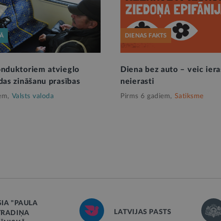
KĀ
DIENAS FAKTS
onduktoriem atvieglo
Diena bez auto – veic iera
das zināšanu prasības
neierasti
em,
Valsts valoda
Pirms 6 gadiem,
Satiksme
SIA "PAULA
LATVIJAS PASTS
TRADIŅA