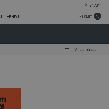
IENĀKT
AS
ARHĪVS
MEKLĒT
Visas tēmas