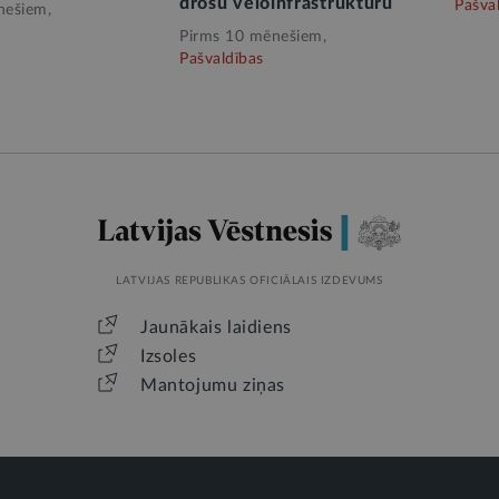
drošu veloinfrastruktūru
Pašva
nešiem,
Pirms 10 mēnešiem,
Pašvaldības
LATVIJAS REPUBLIKAS OFICIĀLAIS IZDEVUMS
Jaunākais laidiens
Izsoles
Mantojumu ziņas