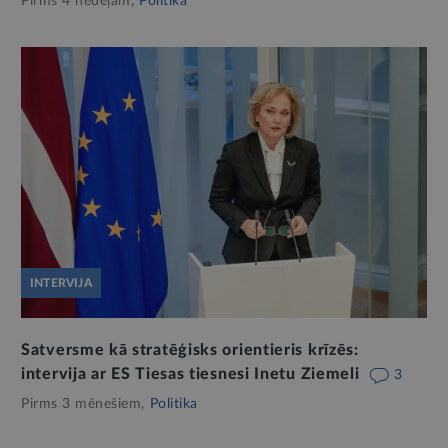
Pirms 4 nedēļām,
Politika
INTERVIJA
Satversme kā stratēģisks orientieris krīzēs:
intervija ar ES Tiesas tiesnesi Inetu Ziemeli
3
Pirms 3 mēnešiem,
Politika