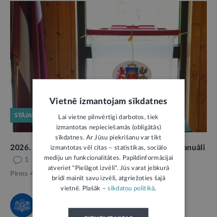
Vietnē izmantojam sīkdatnes
STĀJAS SPĒKĀ
Lai vietne pilnvērtīgi darbotos, tiek
izmantotas nepieciešamās (obligātās)
sīkdatnes. Ar Jūsu piekrišanu var tikt
2026. gada Saeimas vēlēšanās balsis skaitīs manuāli
izmantotas vēl citas – statistikas, sociālo
mediju un funkcionalitātes. Papildinformācijai
1
atveriet "Pielāgot izvēli". Jūs varat jebkurā
Pirms 4 mēnešiem,
Politika
brīdī mainīt savu izvēli, atgriežoties šajā
vietnē. Plašāk –
sīkdatņu politikā
.
ĀRLIETU MINISTRIJA