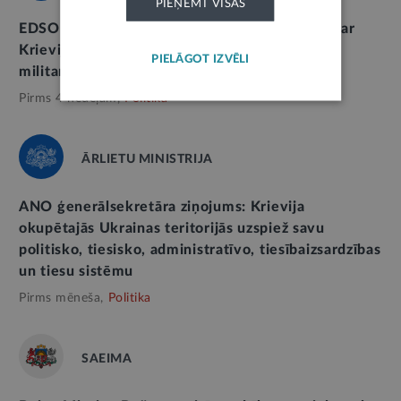
PIEŅEMT VISAS
EDSO publicē neatkarīgu ekspertu ziņojumu par
Krievijas Federācijas īstenoto Ukrainas bērnu
PIELĀGOT IZVĒLI
militarizāciju un indoktrināciju
Pirms 4 nedēļām,
Politika
ĀRLIETU MINISTRIJA
ANO ģenerālsekretāra ziņojums: Krievija
okupētajās Ukrainas teritorijās uzspiež savu
politisko, tiesisko, administratīvo, tiesībaizsardzības
un tiesu sistēmu
Pirms mēneša,
Politika
SAEIMA