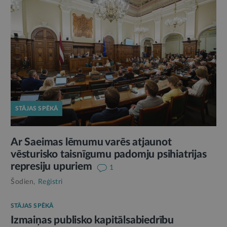
STĀJAS SPĒKĀ
Ar Saeimas lēmumu varēs atjaunot
vēsturisko taisnīgumu padomju psihiatrijas
represiju upuriem
1
Šodien,
Reģistri
STĀJAS SPĒKĀ
Izmaiņas publisko kapitālsabiedrību