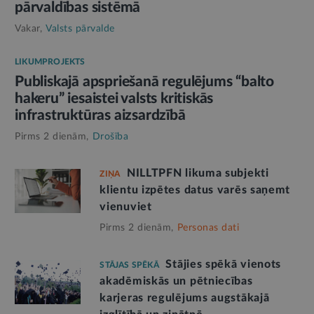
pārvaldības sistēmā
Vakar,
Valsts pārvalde
LIKUMPROJEKTS
Publiskajā apspriešanā regulējums “balto
hakeru” iesaistei valsts kritiskās
infrastruktūras aizsardzībā
Pirms 2 dienām,
Drošība
NILLTPFN likuma subjekti
ZIŅA
klientu izpētes datus varēs saņemt
vienuviet
Pirms 2 dienām,
Personas dati
Stājies spēkā vienots
STĀJAS SPĒKĀ
akadēmiskās un pētniecības
karjeras regulējums augstākajā