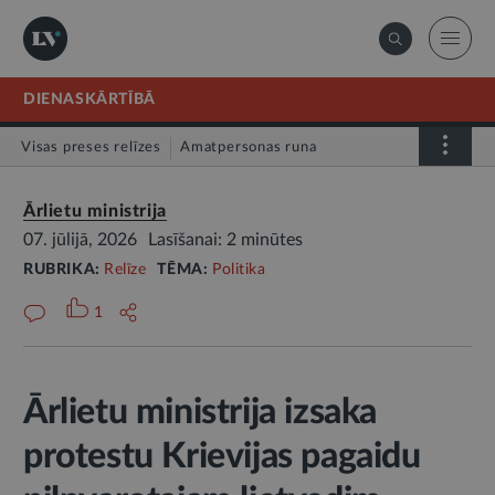
DIENASKĀRTĪBĀ
Visas preses relīzes
Amatpersonas runa
Atklātā vēstule
Relīze
Ārlietu ministrija
07. jūlijā, 2026
Lasīšanai: 2 minūtes
RUBRIKA:
Relīze
TĒMA:
Politika
1
Ārlietu ministrija izsaka
protestu Krievijas pagaidu