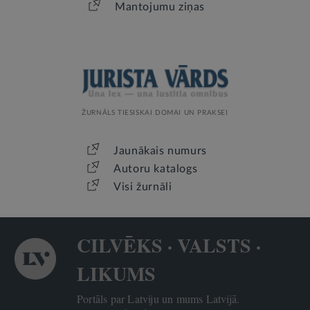
Mantojumu ziņas
ŽURNĀLS TIESISKAI DOMAI UN PRAKSEI
Jaunākais numurs
Autoru katalogs
Visi žurnāli
CILVĒKS · VALSTS ·
LIKUMS
Portāls par Latviju un mums Latvijā.