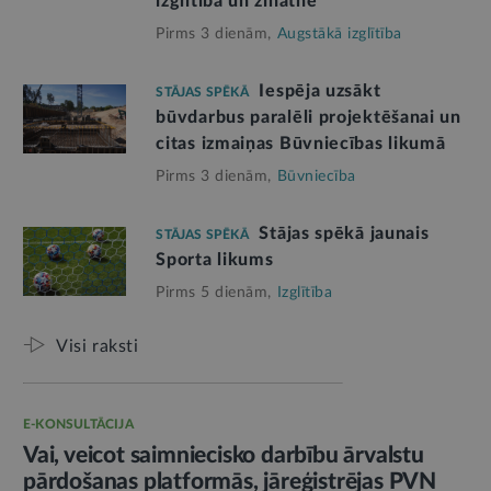
izglītībā un zinātnē
Pirms 3 dienām,
Augstākā izglītība
Iespēja uzsākt
STĀJAS SPĒKĀ
būvdarbus paralēli projektēšanai un
citas izmaiņas Būvniecības likumā
Pirms 3 dienām,
Būvniecība
Stājas spēkā jaunais
STĀJAS SPĒKĀ
Sporta likums
Pirms 5 dienām,
Izglītība
Visi raksti
E-KONSULTĀCIJA
Vai, veicot saimniecisko darbību ārvalstu
pārdošanas platformās, jāreģistrējas PVN