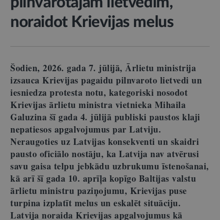
pilnvarotajam lietvedim,
noraidot Krievijas melus
Šodien, 2026. gada 7. jūlijā, Ārlietu ministrija
izsauca Krievijas pagaidu pilnvaroto lietvedi un
iesniedza protesta notu, kategoriski nosodot
Krievijas ārlietu ministra vietnieka Mihaila
Galuzina šī gada 4. jūlijā publiski paustos klaji
nepatiesos apgalvojumus par Latviju.
Neraugoties uz Latvijas konsekventi un skaidri
pausto oficiālo nostāju, ka Latvija nav atvērusi
savu gaisa telpu jebkādu uzbrukumu īstenošanai,
kā arī šī gada 10. aprīļa kopīgo Baltijas valstu
ārlietu ministru paziņojumu, Krievijas puse
turpina izplatīt melus un eskalēt situāciju.
Latvija noraida Krievijas apgalvojumus kā