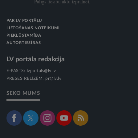
Palīgs tiesību aktu izpratnei.
PAR LV PORTĀLU
LIETOŠANAS NOTEIKUMI
PIEKĻŪSTAMĪBA
AUTORTIESĪBAS
LV portāla redakcija
E-PASTS:
lvportals@lv.lv
PRESES RELĪZĒM:
pr@lv.lv
SEKO MUMS