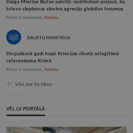
Daiga Mieriņa Bučas samitā: nedrīkstam pieļaut, ka
krievu slepkavas slavina agresiju globālos forumos
Pirms 4 mēnešiem,
Politika
ĀRLIETU MINISTRIJA
Divpadsmit gadi kopš Krievijas rīkotā neleģitīmā
referenduma Krimā
Pirms 4 mēnešiem,
Politika
Viss par šo tēmu
VĒL LV PORTĀLĀ