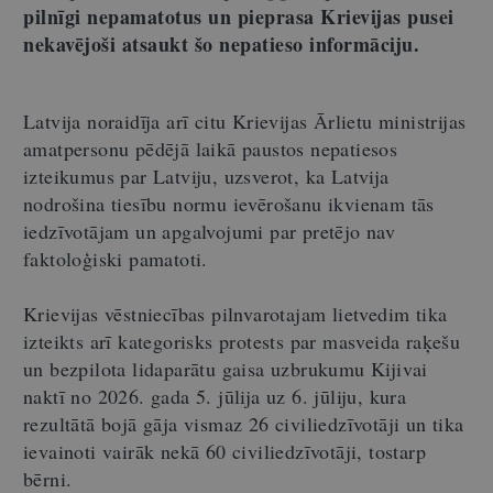
pilnīgi nepamatotus un pieprasa Krievijas pusei
nekavējoši atsaukt šo nepatieso informāciju.
Latvija noraidīja arī citu Krievijas Ārlietu ministrijas
amatpersonu pēdējā laikā paustos nepatiesos
izteikumus par Latviju, uzsverot, ka Latvija
nodrošina tiesību normu ievērošanu ikvienam tās
iedzīvotājam un apgalvojumi par pretējo nav
faktoloģiski pamatoti.
Krievijas vēstniecības pilnvarotajam lietvedim tika
izteikts arī kategorisks protests par masveida raķešu
un bezpilota lidaparātu gaisa uzbrukumu Kijivai
naktī no 2026. gada 5. jūlija uz 6. jūliju, kura
rezultātā bojā gāja vismaz 26 civiliedzīvotāji un tika
ievainoti vairāk nekā 60 civiliedzīvotāji, tostarp
bērni.