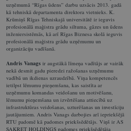
uzņēmumā “Rīgas ūdens” darbu uzsācis 2013. gadā
kā tehniskā departamenta direktora vietnieks. K.
Krūmiņš Rīgas Tehniskajā universitātē ir ieguvis
profesionālā maģistra grādu siltuma, gāzes un ūdens
inženiersistēmās, kā arī Rīgas Biznesa skolā ieguvis
profesionālā maģistra grādu uzņēmumu un
organizāciju vadīšanā.
Andris Vanags
ir augstākā līmeņa vadītājs ar vairāk
nekā desmit gadu pieredzi ražošanas uzņēmumu
vadībā un ikdienas uzraudzībā. Viņa kompetencēs
ietilpst lēmumu pieņemšana, kas saistīta ar
uzņēmumu komandas veidošanu un motivēšanu,
lēmumu pieņemšana un izvērtēšana attiecībā uz
infrastruktūras veidošanas, uzturēšanas un investīciju
jautājumiem. Andris Vanags darbojies arī iepriekšējā
RTU padomē kā padomes priekšsēdētājs. Viņš ir AS
SAKRET HOLDINGS padomes priekšsēdētāja