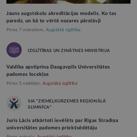
Jauns augstskolu akreditācijas modelis. Ko tas
paredz, un kā to vērtē nozares pārstāvji
Pirms 7 mēnešiem,
Augstākā izglītība
IZGLĪTĪBAS UN ZINĀTNES MINISTRIJA
Valdība apstiprina Daugavpils Universitātes
padomes locekļus
Pirms 3 nedēļām,
Augstākā izglītība
SIA "ZIEMEĻKURZEMES REĢIONĀLĀ
SLIMNĪCA"
Juris Lācis atkārtoti ievēlēts par Rīgas Stradiņa
universitātes padomes priekšsēdētāju
Pirms mēneša,
Augstākā izglītība