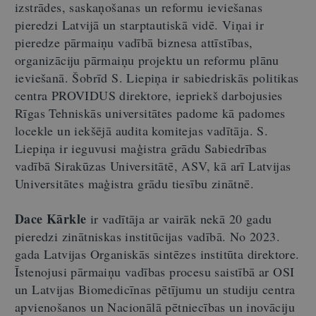
izstrādes, saskaņošanas un reformu ieviešanas
pieredzi Latvijā un starptautiskā vidē. Viņai ir
pieredze pārmaiņu vadībā biznesa attīstības,
organizāciju pārmaiņu projektu un reformu plānu
ieviešanā. Šobrīd S. Liepiņa ir sabiedriskās politikas
centra PROVIDUS direktore, iepriekš darbojusies
Rīgas Tehniskās universitātes padome kā padomes
locekle un iekšējā audita komitejas vadītāja. S.
Liepiņa ir ieguvusi maģistra grādu Sabiedrības
vadībā Sirakūzas Universitātē, ASV, kā arī Latvijas
Universitātes maģistra grādu tiesību zinātnē.
Dace Kārkle
ir vadītāja ar vairāk nekā 20 gadu
pieredzi zinātniskas institūcijas vadībā. No 2023.
gada Latvijas Organiskās sintēzes institūta direktore.
Īstenojusi pārmaiņu vadības procesu saistībā ar OSI
un Latvijas Biomedicīnas pētījumu un studiju centra
apvienošanos un Nacionālā pētniecības un inovāciju