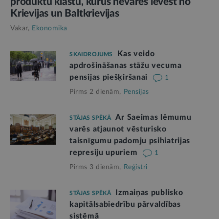
produktu klāstu, kurus nevarēs ievest no
Krievijas un Baltkrievijas
Vakar,
Ekonomika
Kas veido
SKAIDROJUMS
apdrošināšanas stāžu vecuma
pensijas piešķiršanai
1
Pirms 2 dienām,
Pensijas
Ar Saeimas lēmumu
STĀJAS SPĒKĀ
varēs atjaunot vēsturisko
taisnīgumu padomju psihiatrijas
represiju upuriem
1
Pirms 3 dienām,
Reģistri
Izmaiņas publisko
STĀJAS SPĒKĀ
kapitālsabiedrību pārvaldības
sistēmā