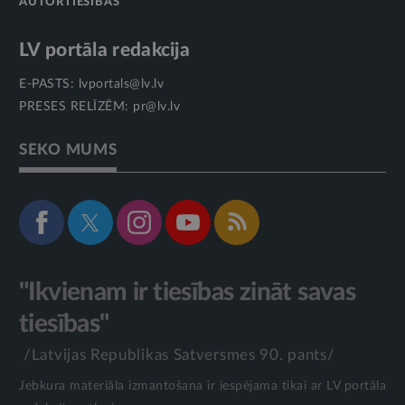
AUTORTIESĪBAS
LV portāla redakcija
E-PASTS:
lvportals@lv.lv
PRESES RELĪZĒM:
pr@lv.lv
SEKO MUMS
"Ikvienam ir tiesības zināt savas
tiesības"
/Latvijas Republikas Satversmes 90. pants/
Jebkura materiāla izmantošana ir iespējama tikai ar LV portāla