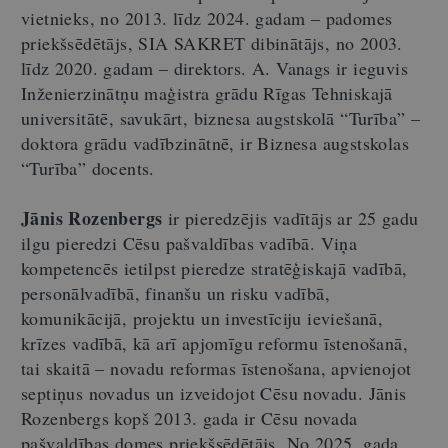
vietnieks, no 2013. līdz 2024. gadam – padomes
priekšsēdētājs, SIA SAKRET dibinātājs, no 2003.
līdz 2020. gadam – direktors. A. Vanags ir ieguvis
Inženierzinātņu maģistra grādu Rīgas Tehniskajā
universitātē, savukārt, biznesa augstskolā “Turība” –
doktora grādu vadībzinātnē, ir Biznesa augstskolas
“Turība” docents.
Jānis Rozenbergs
ir pieredzējis vadītājs ar 25 gadu
ilgu pieredzi Cēsu pašvaldības vadībā. Viņa
kompetencēs ietilpst pieredze stratēģiskajā vadībā,
personālvadībā, finanšu un risku vadībā,
komunikācijā, projektu un investīciju ieviešanā,
krīzes vadībā, kā arī apjomīgu reformu īstenošanā,
tai skaitā – novadu reformas īstenošana, apvienojot
septiņus novadus un izveidojot Cēsu novadu. Jānis
Rozenbergs kopš 2013. gada ir Cēsu novada
pašvaldības domes priekšsēdētājs. No 2025. gada