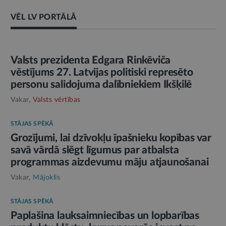
VĒL LV PORTĀLĀ
AMATPERSONAS RUNA
Valsts prezidenta Edgara Rinkēviča
vēstījums 27. Latvijas politiski represēto
personu salidojuma dalībniekiem Ikšķilē
Vakar,
Valsts vērtības
STĀJAS SPĒKĀ
Grozījumi, lai dzīvokļu īpašnieku kopības var
savā vārdā slēgt līgumus par atbalsta
programmas aizdevumu māju atjaunošanai
Vakar,
Mājoklis
STĀJAS SPĒKĀ
Paplašina lauksaimniecības un lopbarības