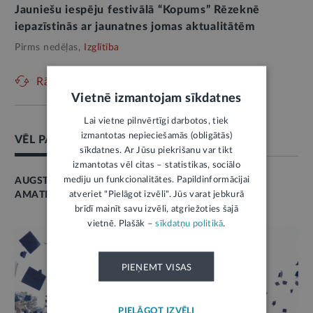
Jauniešu iespēju festivālā “Kopums” Rēzeknē
iepazīstinās ar jaunatnes jomas aktualitātēm
Pirms nedēļas,
Izglītība
Rādīt vēl
Vietnē izmantojam sīkdatnes
Lai vietne pilnvērtīgi darbotos, tiek
izmantotas nepieciešamās (obligātās)
VĒL PAR ŠO TĒMU
sīkdatnes. Ar Jūsu piekrišanu var tikt
izmantotas vēl citas – statistikas, sociālo
mediju un funkcionalitātes. Papildinformācijai
AUGSTĀKĀ IZGLĪTĪBA
atveriet "Pielāgot izvēli". Jūs varat jebkurā
AMATPERSONA
brīdī mainīt savu izvēli, atgriežoties šajā
vietnē. Plašāk –
sīkdatņu politikā
.
PIEŅEMT VISAS
PIELĀGOT IZVĒLI