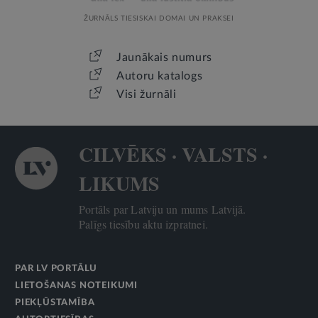
ŽURNĀLS TIESISKAI DOMAI UN PRAKSEI
Jaunākais numurs
Autoru katalogs
Visi žurnāli
CILVĒKS · VALSTS ·
LIKUMS
Portāls par Latviju un mums Latvijā.
Palīgs tiesību aktu izpratnei.
PAR LV PORTĀLU
LIETOŠANAS NOTEIKUMI
PIEKĻŪSTAMĪBA