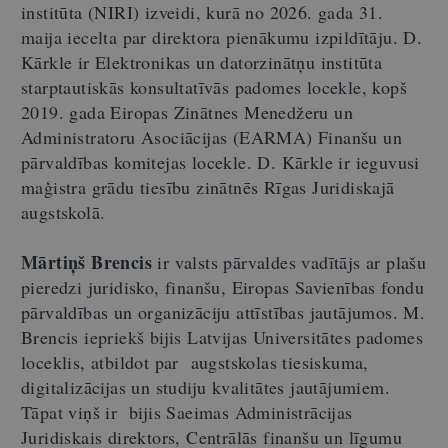
institūta (NIRI) izveidi, kurā no 2026. gada 31.
maija iecelta par direktora pienākumu izpildītāju. D.
Kārkle ir Elektronikas un datorzinātņu institūta
starptautiskās konsultatīvās padomes locekle, kopš
2019. gada Eiropas Zinātnes Menedžeru un
Administratoru Asociācijas (EARMA) Finanšu un
pārvaldības komitejas locekle. D. Kārkle ir ieguvusi
maģistra grādu tiesību zinātnēs Rīgas Juridiskajā
augstskolā.
Mārtiņš Brencis
ir valsts pārvaldes vadītājs ar plašu
pieredzi juridisko, finanšu, Eiropas Savienības fondu
pārvaldības un organizāciju attīstības jautājumos. M.
Brencis iepriekš bijis Latvijas Universitātes padomes
loceklis, atbildot par augstskolas tiesiskuma,
digitalizācijas un studiju kvalitātes jautājumiem.
Tāpat viņš ir bijis Saeimas Administrācijas
Juridiskais direktors, Centrālās finanšu un līgumu