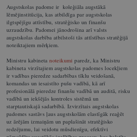
Augstskolas padome ir koleģiāla augstākā
lēmējinstitūcija, kas atbildīga par augstskolas
ilgtspējīgu attīstību, stratēģisko un finanšu
uzraudzību. Padomei jānodrošina arī valsts
augstskolas darbība atbilstoši tās attīstības stratēģijā
noteiktajiem mērķiem.
Ministru kabineta
noteikumi
paredz, ka Ministru
kabineta virzītajiem augstskolas padomes locekļiem
ir vadības pieredze sadarbības tīklu veidošanā,
komandas un iesaistīto pušu vadībā, kā arī
profesionālā pieredze finanšu vadībā un auditā, risku
vadībā un iekšējās kontroles sistēmā un
starptautiskajā sadarbībā. Izvirzītais augstskolas
padomes sastāvs ļaus augstskolām elastīgāk reaģēt
uz ārējām izmaiņām un paplašināt stratēģisko
redzējumu, lai veidotu mūsdienīgu, efektīvi
pārvaldītu augstākās izglītības procesu, kas balstīts