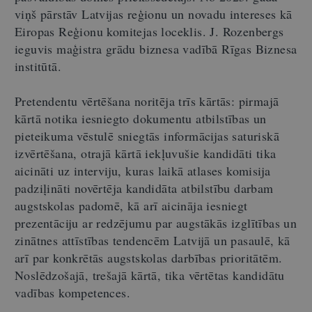
viņš pārstāv Latvijas reģionu un novadu intereses kā
Eiropas Reģionu komitejas loceklis. J. Rozenbergs
ieguvis maģistra grādu biznesa vadībā Rīgas Biznesa
institūtā.
Pretendentu vērtēšana noritēja trīs kārtās: pirmajā
kārtā notika iesniegto dokumentu atbilstības un
pieteikuma vēstulē sniegtās informācijas saturiskā
izvērtēšana, otrajā kārtā iekļuvušie kandidāti tika
aicināti uz interviju, kuras laikā atlases komisija
padziļināti novērtēja kandidāta atbilstību darbam
augstskolas padomē, kā arī aicināja iesniegt
prezentāciju ar redzējumu par augstākās izglītības un
zinātnes attīstības tendencēm Latvijā un pasaulē, kā
arī par konkrētās augstskolas darbības prioritātēm.
Noslēdzošajā, trešajā kārtā, tika vērtētas kandidātu
vadības kompetences.