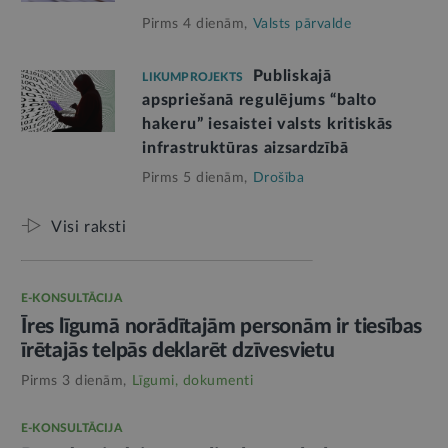
Pirms 4 dienām,
Valsts pārvalde
Publiskajā
LIKUMPROJEKTS
apspriešanā regulējums “balto
hakeru” iesaistei valsts kritiskās
infrastruktūras aizsardzībā
Pirms 5 dienām,
Drošība
Visi raksti
E-KONSULTĀCIJA
Īres līgumā norādītajām personām ir tiesības
īrētajās telpās deklarēt dzīvesvietu
Pirms 3 dienām,
Līgumi, dokumenti
E-KONSULTĀCIJA