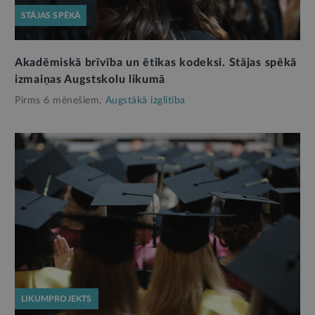
STĀJAS SPĒKĀ
Akadēmiskā brīvība un ētikas kodeksi. Stājas spēkā
izmaiņas Augstskolu likumā
Pirms 6 mēnešiem,
Augstākā izglītība
LIKUMPROJEKTS