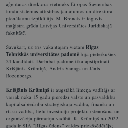
aģentūras direktora vietnieks Eiropas Savienības
fondu sistēmas attīstības jautājumos un direktora
pienākumu izpildītājs. M. Brencis ir ieguvis
maģistra grādu Latvijas Universitātes Juridiskajā
fakultātē.
Rīgas
Savukārt, uz trīs vakantajām vietām
Tehniskās universitātes padomē
bija pieteikušies
24 kandidāti. Darbībai padomē tika apstiprināti
Krišjānis Krūmiņš, Andris Vanags un Jānis
Rozenbergs.
Krišjānis Krūmiņš
ir augstākā līmeņa vadītājs ar
vairāk nekā 15 gadu pieredzi valsts un pašvaldību
kapitālsabiedrību stratēģiskajā vadībā, finanšu un
risku vadībā, lielu investīciju projektu īstenošanā un
organizāciju pārmaiņu vadībā. K. Krūmiņš no 2022.
gada ir SIA “Rīgas ūdens” valdes priekšsēdētājs;