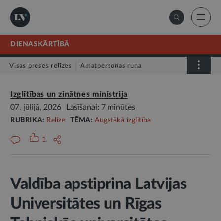
DIENASKĀRTĪBĀ
Visas preses relīzes
Amatpersonas runa
Atklātā vēstule
Relīze
Izglītības un zinātnes ministrija
07. jūlijā, 2026
Lasīšanai: 7 minūtes
RUBRIKA:
Relīze
TĒMA:
Augstākā izglītība
1
Valdība apstiprina Latvijas
Universitātes un Rīgas