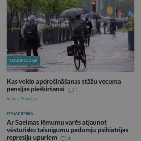
SKAIDROJUMS
Kas veido apdrošināšanas stāžu vecuma
pensijas piešķiršanai
1
Vakar,
Pensijas
STĀJAS SPĒKĀ
Ar Saeimas lēmumu varēs atjaunot
vēsturisko taisnīgumu padomju psihiatrijas
represiju upuriem
1