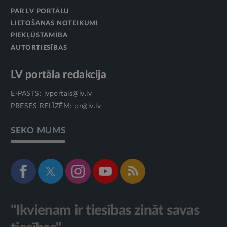
PAR LV PORTĀLU
LIETOŠANAS NOTEIKUMI
PIEKĻŪSTAMĪBA
AUTORTIESĪBAS
LV portāla redakcija
E-PASTS:
lvportals@lv.lv
PRESES RELĪZĒM:
pr@lv.lv
SEKO MUMS
"Ikvienam ir tiesības zināt savas