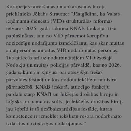
Korupcijas novēršanas un apkarošanas biroja
priekšnieks Jēkabs Straume: “Jāatgādina, ka Valsts
ieņēmumu dienesta (VID) strukturālās reformas
ietvaros 2025. gada sākumā KNAB funkcijas tika
paplašinātas, tam no VID pārņemot koruptīvu
noziedzīgu nodarījumu izmeklēšanu, kas skar muitas
amatpersonas un citas VID nodarbinātās personas.
Tas attiecās arī uz nodarbinātajiem VID esošajā
Nodokļu un muitas policijas pārvaldē, kas no 2026.
gada sākuma ir kļuvusi par atsevišķu tiešās
pārvaldes iestādi un kas nodota iekšlietu ministra
pārraudzībā. KNAB ieskatā, attiecīgo funkciju
pārdale starp KNAB un Iekšējās drošības biroju ir
loģisks un pamatots solis, jo Iekšējās drošības birojs
jau šobrīd ir tā tiesībaizsardzības iestāde, kuras
kompetencē ir izmeklēt iekšlietu resorā nodarbināto
izdarītos noziedzīgos nodarījumus.”