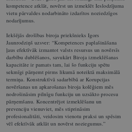
kompetence atklāt, novērst un izmeklēt Ieslodzījuma
vietu pārvaldes nodarbināto izdarītos noziedzīgos
nodarījumus.
Iekšējās drošības biroja priekšnieks Igors
Jaunrodziņš uzsver: “Kompetences paplašināšana
ļaus efektīvāk izmantot valsts resursus un novērsīs
darbību dublēšanos, savukārt Biroja izmeklēšanas
kapacitāte ir pamats tam, lai šo funkciju spētu
sekmīgi pārņemt pirms likumā noteiktā maksimālā
termiņa. Konstruktīvā sadarbībā ar Korupcijas
novēršanas un apkarošanas biroja kolēģiem mēs
nodrošināsim pilnīgu funkciju un uzsākto procesu
pārņemšanu. Koncentrējot izmeklēšanu un
prevenciju vienuviet, mēs stiprināsim
profesionalitāti, veidosim vienotu praksi un spēsim
vēl efektīvāk atklāt un novērst noziegumus.”