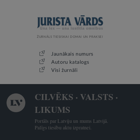
ŽURNĀLS TIESISKAI DOMAI UN PRAKSEI
Jaunākais numurs
Autoru katalogs
Visi žurnāli
CILVĒKS · VALSTS ·
LIKUMS
Portāls par Latviju un mums Latvijā.
Palīgs tiesību aktu izpratnei.