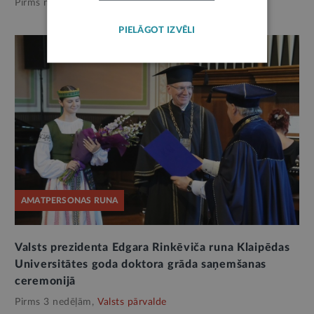
Pirms nedēļas,
Valsts pārvalde
PIELĀGOT IZVĒLI
AMATPERSONAS RUNA
Valsts prezidenta Edgara Rinkēviča runa Klaipēdas
Universitātes goda doktora grāda saņemšanas
ceremonijā
Pirms 3 nedēļām,
Valsts pārvalde