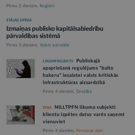
Pirms 2 dienām,
Reģistri
STĀJAS SPĒKĀ
Izmaiņas publisko kapitālsabiedrību
pārvaldības sistēmā
Pirms 3 dienām,
Valsts pārvalde
Publiskajā
LIKUMPROJEKTS
apspriešanā regulējums “balto
hakeru” iesaistei valsts kritiskās
infrastruktūras aizsardzībā
Pirms 4 dienām,
Drošība
NILLTPFN likuma subjekti
ZIŅA
klientu izpētes datus varēs saņemt
vienuviet
Pirms 4 dienām,
Personas dati