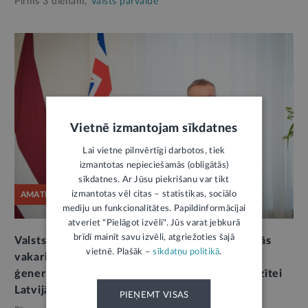
Pirms 3 dienām,
Valsts pārvalde
Vietnē izmantojam sīkdatnes
Lai vietne pilnvērtīgi darbotos, tiek
izmantotas nepieciešamās (obligātās)
sīkdatnes. Ar Jūsu piekrišanu var tikt
izmantotas vēl citas – statistikas, sociālo
AMATPERSONAS RUNA
mediju un funkcionalitātes. Papildinformācijai
atveriet "Pielāgot izvēli". Jūs varat jebkurā
brīdī mainīt savu izvēli, atgriežoties šajā
Valsts prezidenta E. Rinkēviča uzruna oficiālajās
vietnē. Plašāk –
sīkdatņu politikā
.
vakariņās par godu Austrālijas Savienības
ģenerālgubernatores S. Mostinas oficiālajai vizītei
Latvijā
PIEŅEMT VISAS