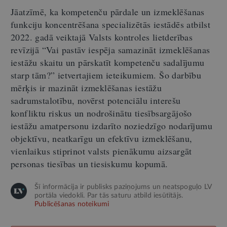
Jāatzīmē, ka kompetenču pārdale un izmeklēšanas
funkciju koncentrēšana specializētās iestādēs atbilst
2022. gadā veiktajā Valsts kontroles lietderības
revīzijā “Vai pastāv iespēja samazināt izmeklēšanas
iestāžu skaitu un pārskatīt kompetenču sadalījumu
starp tām?” ietvertajiem ieteikumiem. Šo darbību
mērķis ir mazināt izmeklēšanas iestāžu
sadrumstalotību, novērst potenciālu interešu
konfliktu riskus un nodrošinātu tiesībsargājošo
iestāžu amatpersonu izdarīto noziedzīgo nodarījumu
objektīvu, neatkarīgu un efektīvu izmeklēšanu,
vienlaikus stiprinot valsts pienākumu aizsargāt
personas tiesības un tiesiskumu kopumā.
Šī informācija ir publisks paziņojums un neatspoguļo LV
portāla viedokli. Par tās saturu atbild iesūtītājs.
Publicēšanas noteikumi