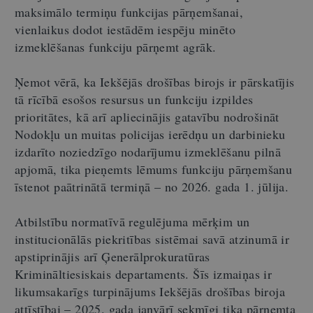
maksimālo termiņu funkcijas pārņemšanai,
vienlaikus dodot iestādēm iespēju minēto
izmeklēšanas funkciju pārņemt agrāk.
Ņemot vērā, ka Iekšējās drošības birojs ir pārskatījis
tā rīcībā esošos resursus un funkciju izpildes
prioritātes, kā arī apliecinājis gatavību nodrošināt
Nodokļu un muitas policijas ierēdņu un darbinieku
izdarīto noziedzīgo nodarījumu izmeklēšanu pilnā
apjomā, tika pieņemts lēmums funkciju pārņemšanu
īstenot paātrinātā termiņā – no 2026. gada 1. jūlija.
Atbilstību normatīvā regulējuma mērķim un
institucionālās piekritības sistēmai savā atzinumā ir
apstiprinājis arī Ģenerālprokuratūras
Krimināltiesiskais departaments. Šīs izmaiņas ir
likumsakarīgs turpinājums Iekšējās drošības biroja
attīstībai – 2025. gada janvārī sekmīgi tika pārņemta