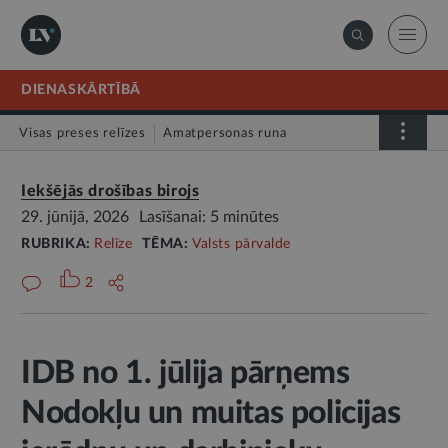
DIENASKĀRTĪBĀ
Visas preses relīzes
Amatpersonas runa
Atklātā vēstule
Relīze
Iekšējās drošības birojs
29. jūnijā, 2026
Lasīšanai: 5 minūtes
RUBRIKA:
Relīze
TĒMA:
Valsts pārvalde
2
IDB no 1. jūlija pārņems
Nodokļu un muitas policijas