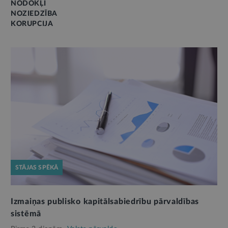
NODOKĻI
NOZIEDZĪBA
KORUPCIJA
STĀJAS SPĒKĀ
Izmaiņas publisko kapitālsabiedrību pārvaldības
sistēmā