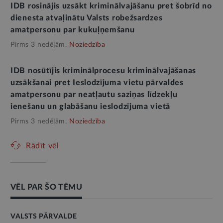
IDB rosinājis uzsākt kriminālvajāšanu pret šobrīd no
dienesta atvaļinātu Valsts robežsardzes
amatpersonu par kukuļņemšanu
Pirms 3 nedēļām,
Noziedzība
IDB nosūtījis kriminālprocesu kriminālvajāšanas
uzsākšanai pret Ieslodzījuma vietu pārvaldes
amatpersonu par neatļautu saziņas līdzekļu
ienešanu un glabāšanu ieslodzījuma vietā
Pirms 3 nedēļām,
Noziedzība
Rādīt vēl
VĒL PAR ŠO TĒMU
VALSTS PĀRVALDE