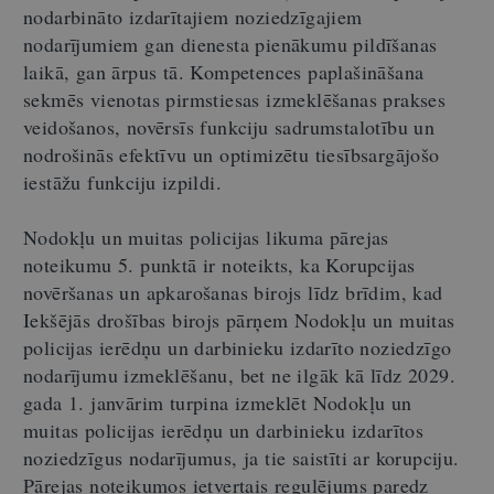
nodarbināto izdarītajiem noziedzīgajiem
nodarījumiem gan dienesta pienākumu pildīšanas
laikā, gan ārpus tā. Kompetences paplašināšana
sekmēs vienotas pirmstiesas izmeklēšanas prakses
veidošanos, novērsīs funkciju sadrumstalotību un
nodrošinās efektīvu un optimizētu tiesībsargājošo
iestāžu funkciju izpildi.
Nodokļu un muitas policijas likuma pārejas
noteikumu 5. punktā ir noteikts, ka Korupcijas
novēršanas un apkarošanas birojs līdz brīdim, kad
Iekšējās drošības birojs pārņem Nodokļu un muitas
policijas ierēdņu un darbinieku izdarīto noziedzīgo
nodarījumu izmeklēšanu, bet ne ilgāk kā līdz 2029.
gada 1. janvārim turpina izmeklēt Nodokļu un
muitas policijas ierēdņu un darbinieku izdarītos
noziedzīgus nodarījumus, ja tie saistīti ar korupciju.
Pārejas noteikumos ietvertais regulējums paredz