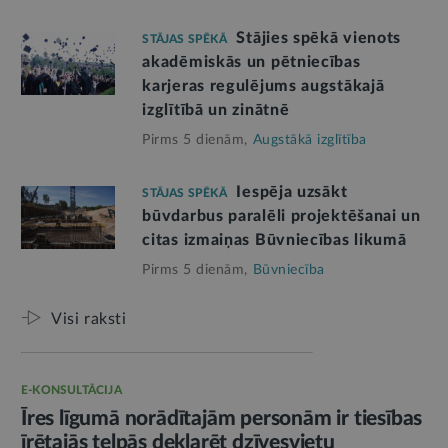
Stājies spēkā vienots
STĀJAS SPĒKĀ
akadēmiskās un pētniecības
karjeras regulējums augstākajā
izglītībā un zinātnē
Pirms 5 dienām,
Augstākā izglītība
Iespēja uzsākt
STĀJAS SPĒKĀ
būvdarbus paralēli projektēšanai un
citas izmaiņas Būvniecības likumā
Pirms 5 dienām,
Būvniecība
Visi raksti
E-KONSULTĀCIJA
Īres līgumā norādītajām personām ir tiesības
īrētajās telpās deklarēt dzīvesvietu