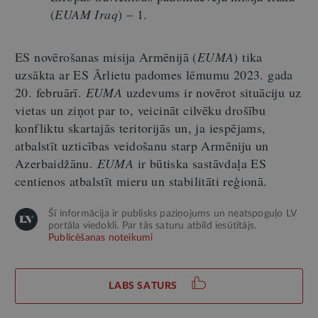
(
EUAM Iraq
) – 1.
ES novērošanas misija Armēnijā (
EUMA
) tika
uzsākta ar ES Ārlietu padomes lēmumu 2023. gada
20. februārī.
EUMA
uzdevums ir novērot situāciju uz
vietas un ziņot par to, veicināt cilvēku drošību
konfliktu skartajās teritorijās un, ja iespējams,
atbalstīt uzticības veidošanu starp Armēniju un
Azerbaidžānu.
EUMA
ir būtiska sastāvdaļa ES
centienos atbalstīt mieru un stabilitāti reģionā.
Šī informācija ir publisks paziņojums un neatspoguļo LV
portāla viedokli. Par tās saturu atbild iesūtītājs.
Publicēšanas noteikumi
LABS SATURS