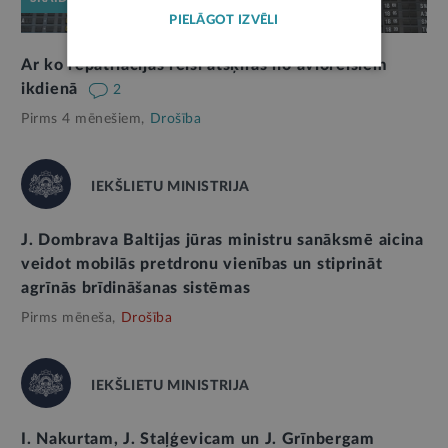
PIELĀGOT IZVĒLI
Ar ko repatriācijas reisi atšķiras no avioreisiem
ikdienā
2
Pirms 4 mēnešiem,
Drošība
IEKŠLIETU MINISTRIJA
J. Dombrava Baltijas jūras ministru sanāksmē aicina
veidot mobilās pretdronu vienības un stiprināt
agrīnās brīdināšanas sistēmas
Pirms mēneša,
Drošība
IEKŠLIETU MINISTRIJA
I. Nakurtam, J. Staļģevicam un J. Grīnbergam