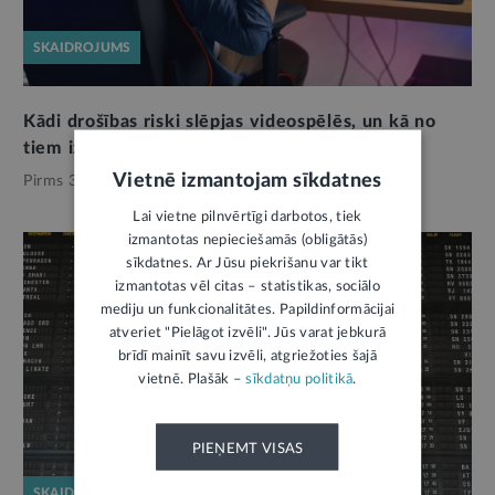
SKAIDROJUMS
Kādi drošības riski slēpjas videospēlēs, un kā no
tiem izvairīties
Vietnē izmantojam sīkdatnes
Pirms 3 nedēļām,
Drošība
Lai vietne pilnvērtīgi darbotos, tiek
izmantotas nepieciešamās (obligātās)
sīkdatnes. Ar Jūsu piekrišanu var tikt
izmantotas vēl citas – statistikas, sociālo
mediju un funkcionalitātes. Papildinformācijai
atveriet "Pielāgot izvēli". Jūs varat jebkurā
brīdī mainīt savu izvēli, atgriežoties šajā
vietnē. Plašāk –
sīkdatņu politikā
.
PIEŅEMT VISAS
SKAIDROJUMS