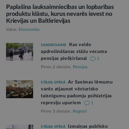
Paplašina lauksaimniecības un lopbarības
produktu klāstu, kurus nevarēs ievest no
Krievijas un Baltkrievijas
Vakar,
Ekonomika
Kas veido
SKAIDROJUMS
apdrošināšanas stāžu vecuma
pensijas piešķiršanai
1
Pirms 2 dienām,
Pensijas
Ar Saeimas lēmumu
STĀJAS SPĒKĀ
varēs atjaunot vēsturisko
taisnīgumu padomju psihiatrijas
represiju upuriem
1
Pirms 3 dienām,
Reģistri
Izmaiņas publisko
STĀJAS SPĒKĀ