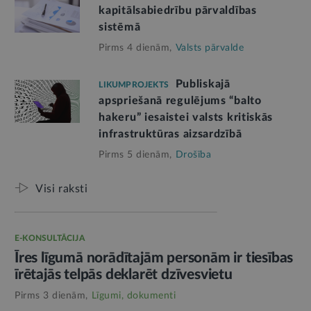
kapitālsabiedrību pārvaldības
sistēmā
Pirms 4 dienām,
Valsts pārvalde
Publiskajā
LIKUMPROJEKTS
apspriešanā regulējums “balto
hakeru” iesaistei valsts kritiskās
infrastruktūras aizsardzībā
Pirms 5 dienām,
Drošība
Visi raksti
E-KONSULTĀCIJA
Īres līgumā norādītajām personām ir tiesības
īrētajās telpās deklarēt dzīvesvietu
Pirms 3 dienām,
Līgumi, dokumenti