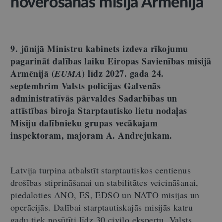
novērošanas misijā Armēnijā
9. jūnijā Ministru kabinets izdeva rīkojumu
pagarināt dalības laiku Eiropas Savienības misijā
Armēnijā (
) līdz 2027. gada 24.
EUMA
septembrim Valsts policijas Galvenās
administratīvās pārvaldes Sadarbības un
attīstības biroja Starptautisko lietu nodaļas
Misiju dalībnieku grupas vecākajam
inspektoram, majoram A. Andrejukam.
Latvija turpina atbalstīt starptautiskos centienus
drošības stiprināšanai un stabilitātes veicināšanai,
piedaloties ANO, ES, EDSO un NATO misijās un
operācijās. Dalībai starptautiskajās misijās katru
gadu tiek nosūtīti līdz 30 civilo ekspertu. Valsts