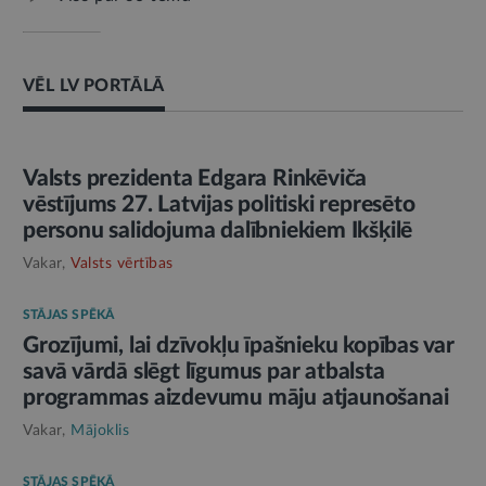
VĒL LV PORTĀLĀ
AMATPERSONAS RUNA
Valsts prezidenta Edgara Rinkēviča
vēstījums 27. Latvijas politiski represēto
personu salidojuma dalībniekiem Ikšķilē
Vakar,
Valsts vērtības
STĀJAS SPĒKĀ
Grozījumi, lai dzīvokļu īpašnieku kopības var
savā vārdā slēgt līgumus par atbalsta
programmas aizdevumu māju atjaunošanai
Vakar,
Mājoklis
STĀJAS SPĒKĀ