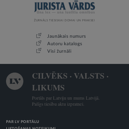
ŽURNĀLS TIESISKAI DOMAI UN PRAKSEI
Jaunākais numurs
Autoru katalogs
Visi žurnāli
CILVĒKS · VALSTS ·
LIKUMS
Portāls par Latviju un mums Latvijā.
Palīgs tiesību aktu izpratnei.
PAR LV PORTĀLU
LIETOŠANAS NOTEIKUMI