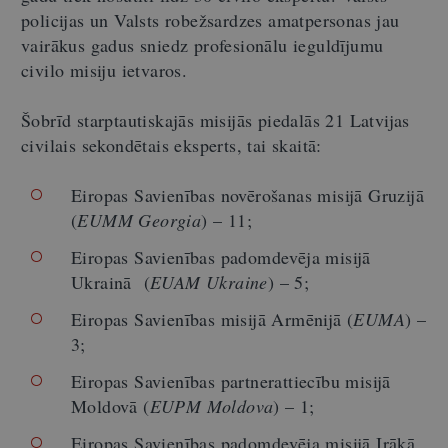
policijas un Valsts robežsardzes amatpersonas jau
vairākus gadus sniedz profesionālu ieguldījumu
civilo misiju ietvaros.
Šobrīd starptautiskajās misijās piedalās 21 Latvijas
civilais sekondētais eksperts, tai skaitā:
Eiropas Savienības novērošanas misijā Gruzijā
(
EUMM Georgia
) – 11;
Eiropas Savienības padomdevēja misijā
Ukrainā (
EUAM Ukraine
) – 5;
Eiropas Savienības misijā Armēnijā (
EUMA
) –
3;
Eiropas Savienības partnerattiecību misijā
Moldovā (
EUPM Moldova
) – 1;
Eiropas Savienības padomdevēja misijā Irākā