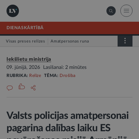
DIENASKĀRTĪBĀ
Visas preses relīzes
Amatpersonas runa
Atklātā vēstule
Relīze
Iekšlietu ministrija
09. jūnijā, 2026
Lasīšanai: 2 minūtes
RUBRIKA:
Relīze
TĒMA:
Drošība
Valsts policijas amatpersonai
pagarina dalības laiku ES