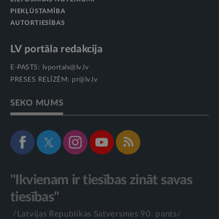
PIEKĻŪSTAMĪBA
AUTORTIESĪBAS
LV portāla redakcija
E-PASTS:
lvportals@lv.lv
PRESES RELĪZĒM:
pr@lv.lv
SEKO MUMS
"Ikvienam ir tiesības zināt savas
tiesības"
/Latvijas Republikas Satversmes 90. pants/