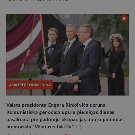
Pirms mēneša,
Valsts aizsardzība
AMATPERSONAS RUNA
Valsts prezidenta Edgara Rinkēviča uzruna
Komunistiskā genocīda upuru piemiņas dienas
pasākumā pie padomju okupācijas upuru piemiņas
memoriāla “Vēstures taktīla”