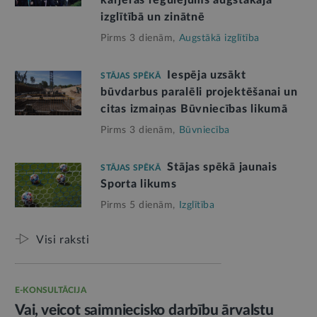
karjeras regulējums augstākajā
izglītībā un zinātnē
Pirms 3 dienām,
Augstākā izglītība
Iespēja uzsākt
STĀJAS SPĒKĀ
būvdarbus paralēli projektēšanai un
citas izmaiņas Būvniecības likumā
Pirms 3 dienām,
Būvniecība
Stājas spēkā jaunais
STĀJAS SPĒKĀ
Sporta likums
Pirms 5 dienām,
Izglītība
Visi raksti
E-KONSULTĀCIJA
Vai, veicot saimniecisko darbību ārvalstu