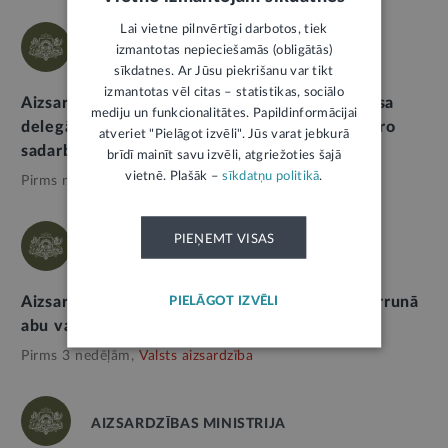
Lai vietne pilnvērtīgi darbotos, tiek
AIZSARDZĪBAS MINISTRIJA
izmantotas nepieciešamās (obligātās)
sīkdatnes. Ar Jūsu piekrišanu var tikt
izmantotas vēl citas – statistikas, sociālo
Aizsardzības ministrs R. Melnis ar ASV Kongresa
mediju un funkcionalitātes. Papildinformācijai
delegāciju pārrunā reģionālo drošību un militāro
atveriet "Pielāgot izvēli". Jūs varat jebkurā
sadarbību
brīdī mainīt savu izvēli, atgriežoties šajā
vietnē. Plašāk –
sīkdatņu politikā
.
Pirms nedēļas,
Valsts aizsardzība
PIEŅEMT VISAS
AIZSARDZĪBAS MINISTRIJA
Aizsardzības ministrs ar Spānijas vēstnieku pārrunā
PIELĀGOT IZVĒLI
abu valstu sadarbību
Pirms 3 nedēļām,
Valsts aizsardzība
AIZSARDZĪBAS MINISTRIJA