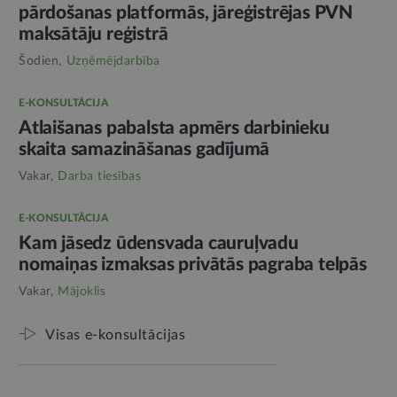
pārdošanas platformās, jāreģistrējas PVN
maksātāju reģistrā
Šodien,
Uzņēmējdarbība
E-KONSULTĀCIJA
Atlaišanas pabalsta apmērs darbinieku
skaita samazināšanas gadījumā
Vakar,
Darba tiesības
E-KONSULTĀCIJA
Kam jāsedz ūdensvada cauruļvadu
nomaiņas izmaksas privātās pagraba telpās
Vakar,
Mājoklis
Visas e-konsultācijas