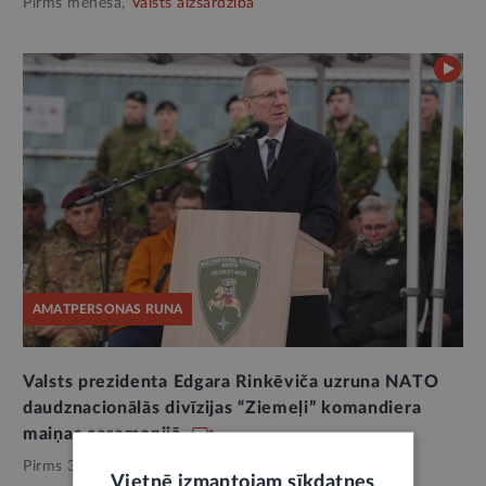
Pirms mēneša,
Valsts aizsardzība
AMATPERSONAS RUNA
Valsts prezidenta Edgara Rinkēviča uzruna NATO
daudznacionālās divīzijas “Ziemeļi” komandiera
maiņas ceremonijā
Pirms 3 mēnešiem,
Valsts aizsardzība
Vietnē izmantojam sīkdatnes