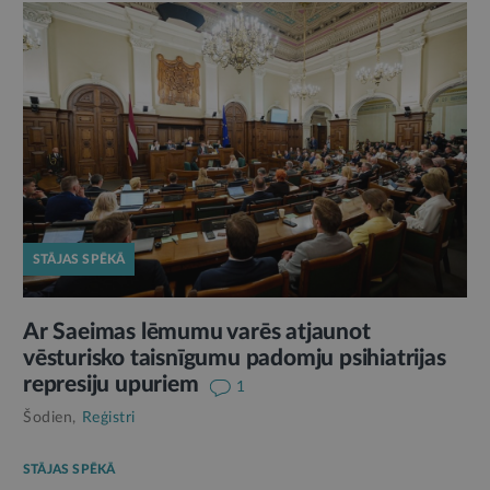
STĀJAS SPĒKĀ
Ar Saeimas lēmumu varēs atjaunot
vēsturisko taisnīgumu padomju psihiatrijas
represiju upuriem
1
Šodien,
Reģistri
STĀJAS SPĒKĀ