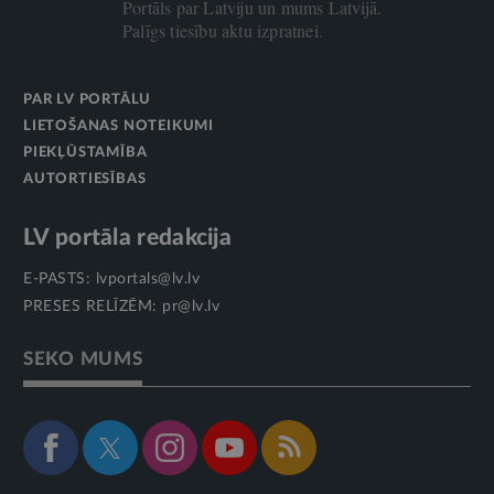
Portāls par Latviju un mums Latvijā.
Palīgs tiesību aktu izpratnei.
PAR LV PORTĀLU
LIETOŠANAS NOTEIKUMI
PIEKĻŪSTAMĪBA
AUTORTIESĪBAS
LV portāla redakcija
E-PASTS:
lvportals@lv.lv
PRESES RELĪZĒM:
pr@lv.lv
SEKO MUMS