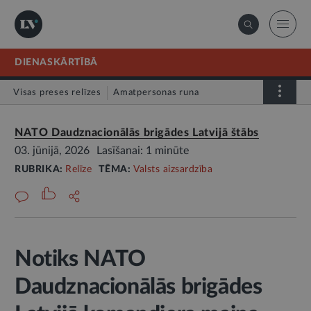
DIENASKĀRTĪBĀ
Visas preses relīzes
Amatpersonas runa
Atklātā vēstule
Relīze
NATO Daudznacionālās brigādes Latvijā štābs
03. jūnijā, 2026
Lasīšanai: 1 minūte
RUBRIKA:
Relīze
TĒMA:
Valsts aizsardzība
Notiks NATO
Daudznacionālās brigādes