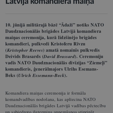
Latvijā komandiera maiņa
10. jūnijā militārajā bāzē “Ādaži” notiks NATO
Daudznacionālās brigādes Latvijā komandiera
maiņas ceremonija, kurā līdzšinējo brigādes
komandieri, pulkvedi Kristoferu Rīvzu
(
) amatā nomainīs pulkvedis
Kristopher Reeves
Deivids Brasards (
). Ceremoniju
David Brassard
vadīs NATO Daudznacionālās divīzijas “Ziemeļi”
komandieris, ģenerālmajors Ulrihs Esemans-
Beks (
).
Ulrich Essemann-Beck
Komandiera maiņas ceremonija ir formāla
komandvadības nodošana, kas apliecina NATO
Daudznacionālās brigādes Latvijā vadības pēctecību
un sabiedroto ilgtermiņa apņemšanos stiprināt