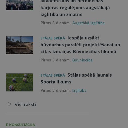
akadēmiskās un pētniecības
karjeras regulējums augstākajā
izglītībā un zinātnē
Pirms 3 dienām,
Augstākā izglītība
Iespēja uzsākt
STĀJAS SPĒKĀ
būvdarbus paralēli projektēšanai un
citas izmaiņas Būvniecības likumā
Pirms 3 dienām,
Būvniecība
Stājas spēkā jaunais
STĀJAS SPĒKĀ
Sporta likums
Pirms 5 dienām,
Izglītība
Visi raksti
E-KONSULTĀCIJA