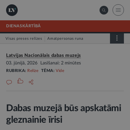
DIENASKĀRTĪBĀ
Visas preses relīzes
Amatpersonas runa
Atklātā vēstule
Relīze
Latvijas Nacionālais dabas muzejs
03. jūnijā, 2026
Lasīšanai: 2 minūtes
RUBRIKA:
Relīze
TĒMA:
Vide
Dabas muzejā būs apskatāmi
gleznainie īrisi