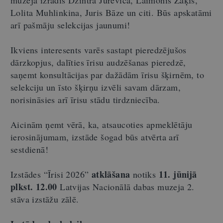
Lolita Muhlinkina, Juris Bāze un citi. Būs apskatāmi
arī pašmāju selekcijas jaunumi!
Ikviens interesents varēs sastapt pieredzējušos
dārzkopjus, dalīties īrisu audzēšanas pieredzē,
saņemt konsultācijas par dažādām īrisu šķirnēm, to
selekciju un īsto šķirņu izvēli savam dārzam,
norisināsies arī īrisu stādu tirdzniecība.
Aicinām ņemt vērā, ka, atsaucoties apmeklētāju
ierosinājumam, izstāde šogad būs atvērta arī
sestdienā!
atklāšana
11. jūnijā
Izstādes “Īrisi 2026”
notiks
plkst. 12.00
Latvijas Nacionālā dabas muzeja 2.
stāva izstāžu zālē.