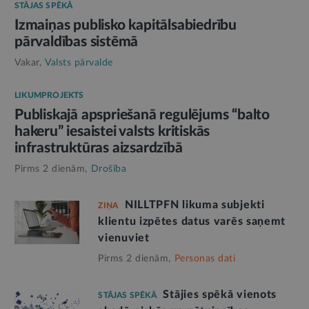
STĀJAS SPĒKĀ
Izmaiņas publisko kapitālsabiedrību
pārvaldības sistēmā
Vakar,
Valsts pārvalde
LIKUMPROJEKTS
Publiskajā apspriešanā regulējums “balto
hakeru” iesaistei valsts kritiskās
infrastruktūras aizsardzībā
Pirms 2 dienām,
Drošība
NILLTPFN likuma subjekti
ZIŅA
klientu izpētes datus varēs saņemt
vienuviet
Pirms 2 dienām,
Personas dati
Stājies spēkā vienots
STĀJAS SPĒKĀ