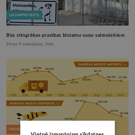
LIKUMPROJEKTS
Būs stingrākas prasības bīstamu suņu saimniekiem
Pirms 9 mēnešiem,
Vide
PROBLĒMA
Vietnē izmantojam sīkdatnes