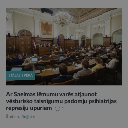
STĀJAS SPĒKĀ
Ar Saeimas lēmumu varēs atjaunot
vēsturisko taisnīgumu padomju psihiatrijas
represiju upuriem
1
Šodien,
Reģistri