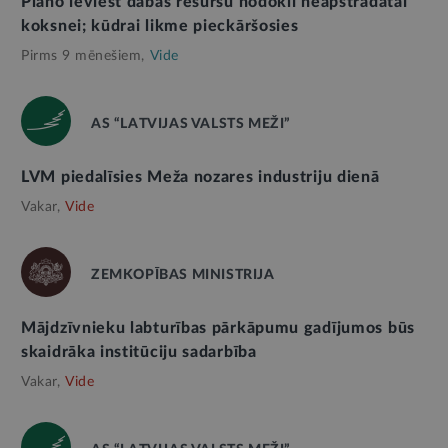
Plāno ieviest dabas resursu nodokli neapstrādātai
koksnei; kūdrai likme pieckāršosies
Pirms 9 mēnešiem,
Vide
AS “LATVIJAS VALSTS MEŽI”
LVM piedalīsies Meža nozares industriju dienā
Vakar,
Vide
ZEMKOPĪBAS MINISTRIJA
Mājdzīvnieku labturības pārkāpumu gadījumos būs
skaidrāka institūciju sadarbība
Vakar,
Vide