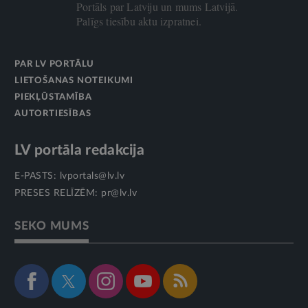
Portāls par Latviju un mums Latvijā.
Palīgs tiesību aktu izpratnei.
PAR LV PORTĀLU
LIETOŠANAS NOTEIKUMI
PIEKĻŪSTAMĪBA
AUTORTIESĪBAS
LV portāla redakcija
E-PASTS:
lvportals@lv.lv
PRESES RELĪZĒM:
pr@lv.lv
SEKO MUMS