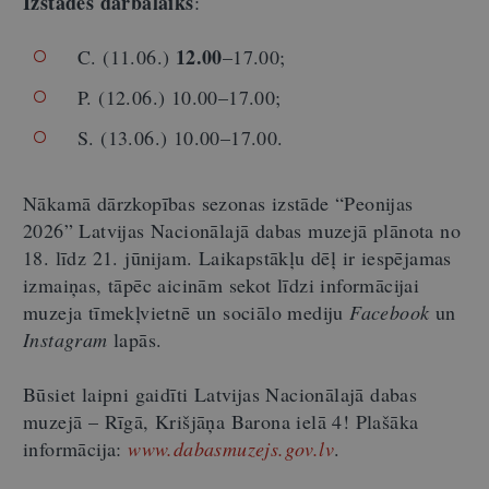
Izstādes darbalaiks
:
12.00
C. (11.06.)
–17.00;
P. (12.06.) 10.00–17.00;
S. (13.06.) 10.00–17.00.
Nākamā dārzkopības sezonas izstāde “Peonijas
2026” Latvijas Nacionālajā dabas muzejā plānota no
18. līdz 21. jūnijam. Laikapstākļu dēļ ir iespējamas
izmaiņas, tāpēc aicinām sekot līdzi informācijai
muzeja tīmekļvietnē un sociālo mediju
Facebook
un
Instagram
lapās.
Būsiet laipni gaidīti Latvijas Nacionālajā dabas
muzejā – Rīgā, Krišjāņa Barona ielā 4! Plašāka
informācija:
www.dabasmuzejs.gov.lv
.