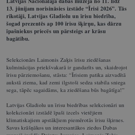
Latvijas Nacionālajā dabas muzejā no 11. līdz
13. jūnijam norisināsies izstāde “Īrisi 2026”. Tās
rīkotāji, Latvijas Gladiolu un īrisu biedrība,
šogad prezentēs ap 100 īrisu šķirņu, kas dārzu
īpašniekus priecēs un pārsteigs ar krāsu
bagātību.
Selekcionārs Laimonis Zaķis īrisu ziedēšanas
kulminācijas priekšvakarā ir gandarīts un, skaidrojot
īrisu pārziemošanu, stāsta: “Īrisiem patika aizvadītā
aukstā ziema, kad zemi ilgstoši sedza stabila sniega
sega, tāpēc sagaidāms, ka ziedēšana būs bagātīga!”
Latvijas Gladiolu un īrisu biedrības selekcionāri un
kolekcionāri izstādē īpaši izcels vietējiem
klimatiskajiem apstākļiem piemērotās īrisu šķirnes.
Savus krāšņākos un interesantākos ziedus Dabas
muzejā izrādīs Dzintra Jurevica, Laimonis Zaķis,