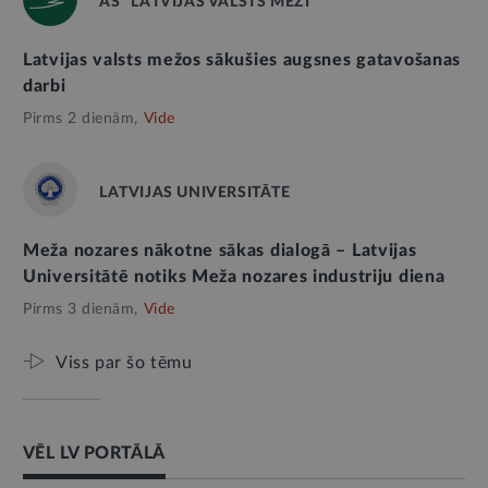
AS “LATVIJAS VALSTS MEŽI”
Latvijas valsts mežos sākušies augsnes gatavošanas
darbi
Pirms 2 dienām,
Vide
LATVIJAS UNIVERSITĀTE
Meža nozares nākotne sākas dialogā – Latvijas
Universitātē notiks Meža nozares industriju diena
Pirms 3 dienām,
Vide
Viss par šo tēmu
VĒL LV PORTĀLĀ