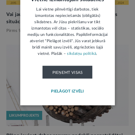
Lai vietne pilnvērtīgi darbotos, tiek
Vai jaunās marķēšanas prasības medum uzlabos
izmantotas nepieciešamās (obligātās)
situāciju biškopībā?
sīkdatnes. Ar Jūsu piekrišanu var tikt
izmantotas vēl citas – statistikas, sociālo
Pirms 9 mēnešiem,
Vide
mediju un funkcionalitātes. Papildinformācijai
atveriet "Pielāgot izvēli". Jūs varat jebkurā
brīdī mainīt savu izvēli, atgriežoties šajā
vietnē. Plašāk –
sīkdatņu politikā
.
PIEŅEMT VISAS
PIELĀGOT IZVĒLI
LIKUMPROJEKTS